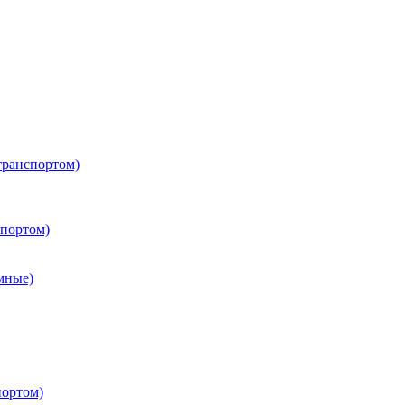
транспортом)
портом)
мные)
портом)