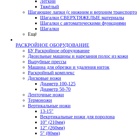
Лёгкий
Тяжёлый
Шагающие лапки (с нижним и верхним транспорто
Шагалки СВЕРХТЯЖЕЛЫЕ материалы
Шагалки с автоматическими функциями
Шагалки
Ещё
РАСКРОЙНОЕ ОБОРУДОВАНИЕ
БУ Раскройное оборудование
Двоильные машины и нарезания полос из кожи
Вырубные прессы
Машина для обрезки и удаления ниток
Раскройный комплекс
Дисковые ножи
Диаметр 100-125
Диаметр 50-70
Ленточные ножи
Термоножи
Вертикальные ножи
13-15"
Векртикальные ножи для поролона
10" (210мм)
12" (260мм)
5" (80мм)