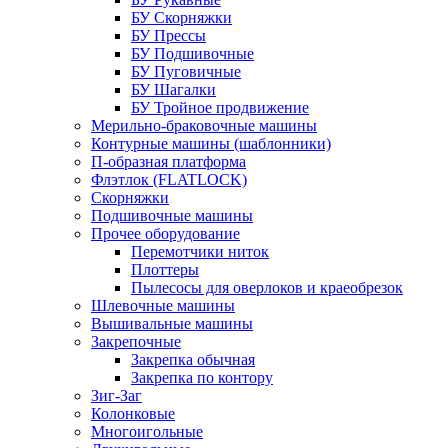
БУ Скорняжки
БУ Прессы
БУ Подшивочные
БУ Пуговичные
БУ Шагалки
БУ Тройное продвижение
Мерильно-браковочные машины
Контурные машины (шаблонники)
П-образная платформа
Флэтлок (FLATLOCK)
Скорняжки
Подшивочные машины
Прочее оборудование
Перемотчики ниток
Плоттеры
Пылесосы для оверлоков и краеобрезок
Шлевочные машины
Вышивальные машины
Закрепочные
Закрепка обычная
Закрепка по контору
Зиг-Заг
Колонковые
Многоигольные