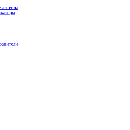
+ антенна
икаторы
хранители