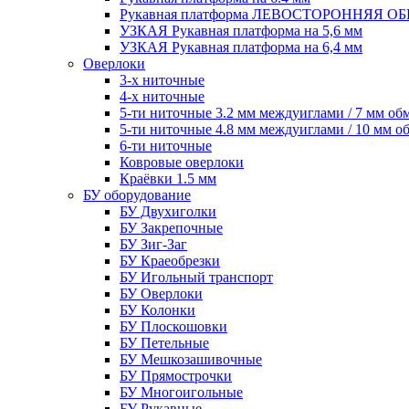
Рукавная платформа ЛЕВОСТОРОННЯЯ 
УЗКАЯ Рукавная платформа на 5,6 мм
УЗКАЯ Рукавная платформа на 6,4 мм
Оверлоки
3-х ниточные
4-х ниточные
5-ти ниточные 3.2 мм междуиглами / 7 мм об
5-ти ниточные 4.8 мм междуиглами / 10 мм о
6-ти ниточные
Ковровые оверлоки
Краёвки 1.5 мм
БУ оборудование
БУ Двухиголки
БУ Закрепочные
БУ Зиг-Заг
БУ Краеобрезки
БУ Игольный транспорт
БУ Оверлоки
БУ Колонки
БУ Плоскошовки
БУ Петельные
БУ Мешкозашивочные
БУ Прямострочки
БУ Многоигольные
БУ Рукавные