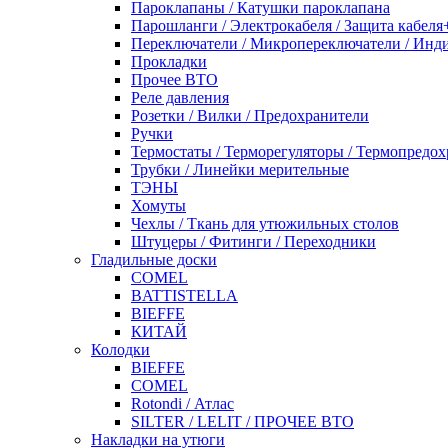
Пароклапаны / Катушки пароклапана
Парошланги / Электрокабеля / Защита кабеля
Переключатели / Микропереключатели / Инд
Прокладки
Прочее ВТО
Реле давления
Розетки / Вилки / Предохранители
Ручки
Термостаты / Терморегуляторы / Термопредо
Трубки / Линейки мерительные
ТЭНЫ
Хомуты
Чехлы / Ткань для утюжильных столов
Штуцеры / Фитинги / Переходники
Гладильные доски
COMEL
BATTISTELLA
BIEFFE
КИТАЙ
Колодки
BIEFFE
COMEL
Rotondi / Атлас
SILTER / LELIT / ПРОЧЕЕ ВТО
Накладки на утюги