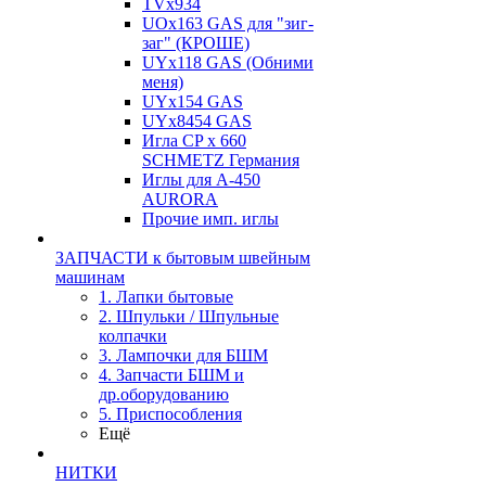
TVх934
UOx163 GAS для "зиг-
заг" (КРОШЕ)
UYx118 GAS (Обними
меня)
UYx154 GAS
UYx8454 GAS
Игла CP х 660
SCHMETZ Германия
Иглы для А-450
AURORA
Прочие имп. иглы
ЗАПЧАСТИ к бытовым швейным
машинам
1. Лапки бытовые
2. Шпульки / Шпульные
колпачки
3. Лампочки для БШМ
4. Запчасти БШМ и
др.оборудованию
5. Приспособления
Ещё
НИТКИ