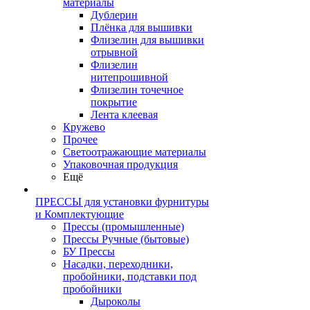
материалы
Дублерин
Плёнка для вышивки
Флизелин для вышивки
отрывной
Флизелин
нитепрошивной
Флизелин точечное
покрытие
Лента клеевая
Кружево
Прочее
Светоотражающие материалы
Упаковочная продукция
Ещё
ПРЕССЫ для установки фурнитуры
и Комплектующие
Прессы (промышленные)
Прессы Ручные (бытовые)
БУ Прессы
Насадки, переходники,
пробойники, подставки под
пробойники
Дыроколы