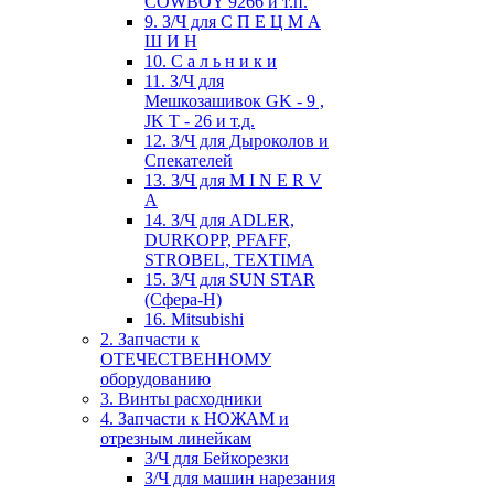
COWBOY 9266 и т.п.
9. З/Ч для С П Е Ц М А
Ш И Н
10. С а л ь н и к и
11. З/Ч для
Мешкозашивок GK - 9 ,
JK T - 26 и т.д.
12. З/Ч для Дыроколов и
Спекателей
13. З/Ч для M I N E R V
A
14. З/Ч для ADLER,
DURKOPP, PFAFF,
STROBEL, TEXTIMA
15. З/Ч для SUN STAR
(Сфера-Н)
16. Mitsubishi
2. Запчасти к
ОТЕЧЕСТВЕННОМУ
оборудованию
3. Винты расходники
4. Запчасти к НОЖАМ и
отрезным линейкам
З/Ч для Бейкорезки
З/Ч для машин нарезания