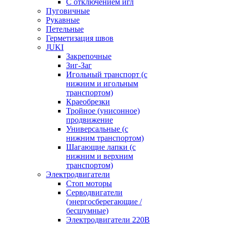
С отключением игл
Пуговичные
Рукавные
Петельные
Герметизация швов
JUKI
Закрепочные
Зиг-Заг
Игольный транспорт (с
нижним и игольным
транспортом)
Краеобрезки
Тройное (унисонное)
продвижение
Универсальные (с
нижним транспортом)
Шагающие лапки (с
нижним и верхним
транспортом)
Электродвигатели
Стоп моторы
Серводвигатели
(энергосберегающие /
бесшумные)
Электродвигатели 220В