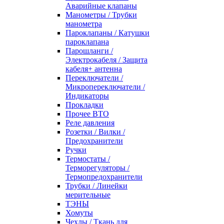
Аварийные клапаны
Манометры / Трубки
манометра
Пароклапаны / Катушки
пароклапана
Парошланги /
Электрокабеля / Защита
кабеля+ антенна
Переключатели /
Микропереключатели /
Индикаторы
Прокладки
Прочее ВТО
Реле давления
Розетки / Вилки /
Предохранители
Ручки
Термостаты /
Терморегуляторы /
Термопредохранители
Трубки / Линейки
мерительные
ТЭНЫ
Хомуты
Чехлы / Ткань для