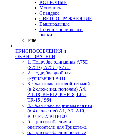
КОВРОВЫЕ
Мононить
Спандекс
СВЕТООТРАЖАЮЩИЕ
Вышивальные
Прочие специальные
нитки
Ещё
ПРИСПОСОБЛЕНИЯ и
ОКАНТОВАТЕЛИ
1. Подрубка одинарная А75D
(S75D), А75U (S75U)
2. Подрубка двойная
(Рубильники А11)
3. Окантовка готовой тесьмой
(в 2 сложения, пополам) А4,
АТ-18, KHF12, KHF18, LP-2,
TR-15 / S64
4. Окантовка нарезным кантом
(в 4 сложения) А1, А9, А10,
К10, Р-32, KHF100
5. Приспособления и
окантователи для Трикотажа
6. Приспособления поясные