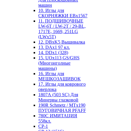
машин
10. Иглы для
СКОРНЯЖКИ EBx1567
11. ПОДШИВОЧНЫЕ
LW-6T / LW-2T / 29-BL,
1717E, 1669, 251LG
(LWx5T)
12. DBxK5 Вышивалка
13. DAx1 97 кл.
14. DDx1 (328)
15. UOx113 GS/GHS
(Многоиголные
машины)
16. Иглы для
МЕШКОЗАШИВОК
17. Иглы для коврового
оверлока
1807А (503 SC) Для
Минервы глазковой
190R Schmetz / MTx190
ПУГОВИЧНАЯ PFAFF
780С ИМИТАЦИЯ
558кл.
CP-1