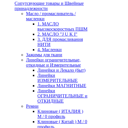
Сопутсвующие товары и Швейные
принадлежности
Масло / промасливатель /
масленки
1. МАСЛО
высокоскоростных ПШМ
2. МАСЛО "J U K I"
3. ДЛЯ промасливания
НИТИ
4. Масленки
Зажимы для ткани
Линейки ограничительные,
откидные и Измерительные
Линейки и Лекало (быт)
Линейки
ИЗМЕРИТЕЛЬНЫЕ
Линейки МАГНИТНЫЕ
Линейки
ОГРАНИЧИТЕЛЬНЫЕ и
ОТКИДНЫЕ
Ремни
Клиновые ( ИТАЛИЯ )
М / 0 профиль
Клиновые ( Китай ) М / 0
профиль