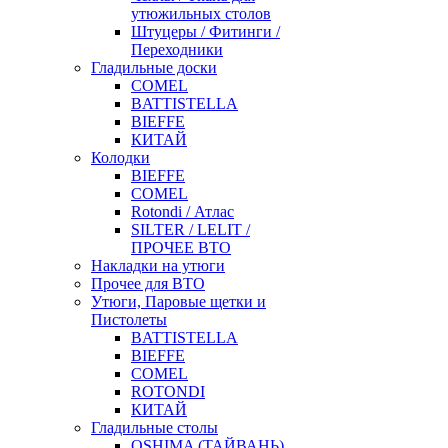
утюжильных столов
Штуцеры / Фитинги /
Переходники
Гладильные доски
COMEL
BATTISTELLA
BIEFFE
КИТАЙ
Колодки
BIEFFE
COMEL
Rotondi / Атлас
SILTER / LELIT /
ПРОЧЕЕ ВТО
Накладки на утюги
Прочее для ВТО
Утюги, Паровые щетки и
Пистолеты
BATTISTELLA
BIEFFE
COMEL
ROTONDI
КИТАЙ
Гладильные столы
OSHIMA (ТАЙВАНЬ)