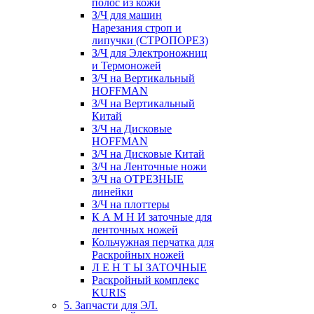
полос из кожи
З/Ч для машин
Нарезания строп и
липучки (СТРОПОРЕЗ)
З/Ч для Электроножниц
и Термоножей
З/Ч на Вертикальный
HOFFMAN
З/Ч на Вертикальный
Китай
З/Ч на Дисковые
HOFFMAN
З/Ч на Дисковые Китай
З/Ч на Ленточные ножи
З/Ч на ОТРЕЗНЫЕ
линейки
З/Ч на плоттеры
К А М Н И заточные для
ленточных ножей
Кольчужная перчатка для
Раскройных ножей
Л Е Н Т Ы ЗАТОЧНЫЕ
Раскройный комплекс
KURIS
5. Запчасти для ЭЛ.