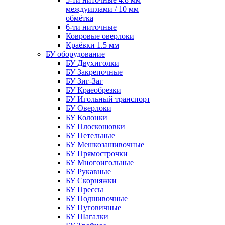
междуиглами / 10 мм
обмётка
6-ти ниточные
Ковровые оверлоки
Краёвки 1.5 мм
БУ оборудование
БУ Двухиголки
БУ Закрепочные
БУ Зиг-Заг
БУ Краеобрезки
БУ Игольный транспорт
БУ Оверлоки
БУ Колонки
БУ Плоскошовки
БУ Петельные
БУ Мешкозашивочные
БУ Прямострочки
БУ Многоигольные
БУ Рукавные
БУ Скорняжки
БУ Прессы
БУ Подшивочные
БУ Пуговичные
БУ Шагалки