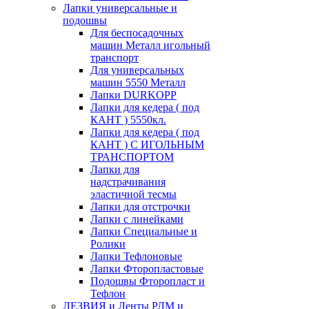
Лапки универсальные и
подошвы
Для беспосадочных
машин Металл игольный
транспорт
Для универсальных
машин 5550 Металл
Лапки DURKOPP
Лапки для кедера ( под
КАНТ ) 5550кл.
Лапки для кедера ( под
КАНТ ) С ИГОЛЬНЫМ
ТРАНСПОРТОМ
Лапки для
надстрачивания
эластичной тесмы
Лапки для отстрочки
Лапки с линейками
Лапки Специальные и
Ролики
Лапки Тефлоновые
Лапки Фторопластовые
Подошвы Фторопласт и
Тефлон
ЛЕЗВИЯ и Ленты РЛМ и