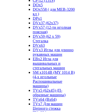
CP-12 (151S)
DOx5
DOx558 ( для MEB-3200
кл )
DPx1
DVx37 (62x37)
DVx57 (12-ти иголная
поясная)
DVx59 (62 x 59)
Стегалка
DVx63
DYx3 Иглы для длинно
рукавных машин
EBx2 Игла для
вышивальных и
стегальных машин
SM x1014B (MY 1014 B)
(4-х игольные
Распошивальные
машины)
TVх5 (62х45) (П-
образные машины)
TVх64 (Вх64)
TVх7 Для машин
Цепного стежка