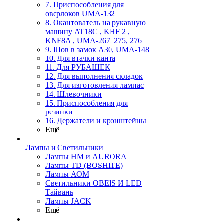
7. Приспособления для
оверлоков UMA-132
8. Окантователь на рукавную
машину AT18C , KHF 2 ,
KNF8A , UMA-267, 275, 276
9. Шов в замок А30, UMA-148
10. Для втачки канта
11. Для РУБАШЕК
12. Для выполнения складок
13. Для изготовления лампас
14. Шлевочники
15. Приспособления для
резинки
16. Держатели и кронштейны
Ещё
Лампы и Светильники
Лампы HM и AURORA
Лампы TD (BOSHITE)
Лампы АОМ
Светильники OBEIS И LED
Тайвань
Лампы JACK
Ещё