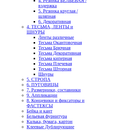
4. Резинка БЕЛЬЕВАЯ /
вздержка
5. Резинка круглая /
шляпная
6. Декоративная
4. ТЕСЬМА, ЛЕНТЫ и
ШНУРЫ
Ленты различные
Тесьма Окантовочная
Тесьма Брючная
Тесьма Декоративная
Тесьма киперная
Тесьма Плечевая
Тесьма Шторная
Шнуры
5. СТРОПА
6. ПУГОВИЦЫ
7. Размерники, составники
9. Аппликации
8. Концевики и фиксаторы и
ФАСТЕКСЫ
Бейка и кант
Бельевая фурнитура
Калька, бумага, картон
Клеевые Дублирующие