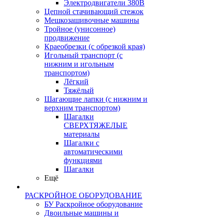
Электродвигатели 380В
Цепной стачивающий стежок
Мешкозашивочные машины
Тройное (унисонное)
продвижение
Краеобрезки (с обрезкой края)
Игольный транспорт (с
нижним и игольным
транспортом)
Лёгкий
Тяжёлый
Шагающие лапки (с нижним и
верхним транспортом)
Шагалки
СВЕРХТЯЖЕЛЫЕ
материалы
Шагалки с
автоматическими
функциями
Шагалки
Ещё
РАСКРОЙНОЕ ОБОРУДОВАНИЕ
БУ Раскройное оборудование
Двоильные машины и