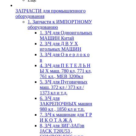
ЗАПЧАСТИ для промышленного
оборудования
1. Запчасти к ИМПОРТНОМУ
оборудованию
1. З/Ч для Одноигольных
МАШИН Китай
2. З/Ч для Д В У Х
игольных МАШИН
3. З/Ч для О в е р л о к о
в
4. З/Ч для П Е Т Е Л Ь Н
Ы Х маш. 780 кл, 771 кл,
761 кл., MEB 3200кл
5. З/Ч для Пуговичных
маш. 372 кл / 373 кл /
1373 кл и т.д.
6. З/Ч для
ЗАКРЕПОЧНЫХ машин
980 кл , 1850 кл и т.п.
7. З/Ч к машинам для Т Р
И К О Т А Ж А
8, З/Ч для ЗИГ-ЗАГов
JACK Т20U53 ,