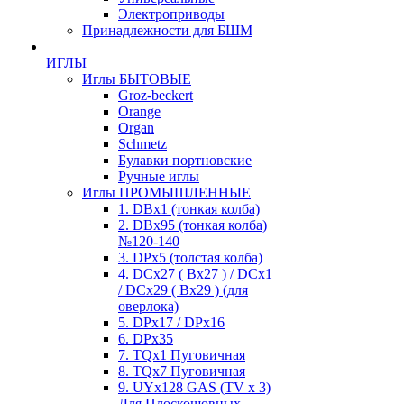
Электроприводы
Принадлежности для БШМ
ИГЛЫ
Иглы БЫТОВЫЕ
Groz-beckert
Orange
Organ
Schmetz
Булавки портновские
Ручные иглы
Иглы ПРОМЫШЛЕННЫЕ
1. DBx1 (тонкая колба)
2. DBx95 (тонкая колба)
№120-140
3. DPx5 (толстая колба)
4. DCx27 ( Bx27 ) / DCx1
/ DCx29 ( Bx29 ) (для
оверлока)
5. DPx17 / DPx16
6. DPx35
7. TQx1 Пуговичная
8. TQx7 Пуговичная
9. UYx128 GAS (TV x 3)
Для Плоскошовных