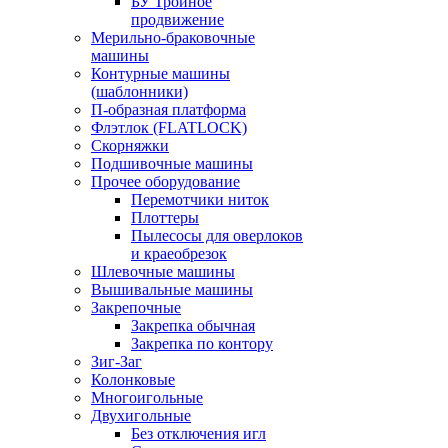
БУ Тройное
продвижение
Мерильно-браковочные
машины
Контурные машины
(шаблонники)
П-образная платформа
Флэтлок (FLATLOCK)
Скорняжки
Подшивочные машины
Прочее оборудование
Перемотчики ниток
Плоттеры
Пылесосы для оверлоков
и краеобрезок
Шлевочные машины
Вышивальные машины
Закрепочные
Закрепка обычная
Закрепка по контору
Зиг-Заг
Колонковые
Многоигольные
Двухигольные
Без отключения игл