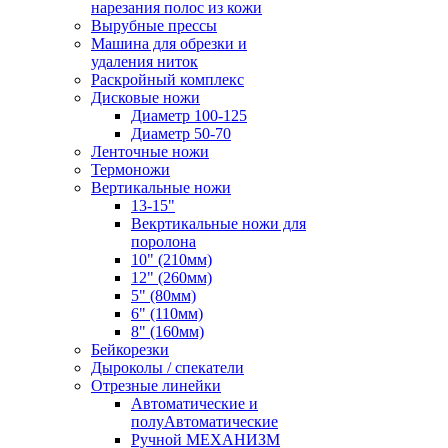
нарезания полос из кожи
Вырубные прессы
Машина для обрезки и
удаления ниток
Раскройный комплекс
Дисковые ножи
Диаметр 100-125
Диаметр 50-70
Ленточные ножи
Термоножи
Вертикальные ножи
13-15"
Векртикальные ножи для
поролона
10" (210мм)
12" (260мм)
5" (80мм)
6" (110мм)
8" (160мм)
Бейкорезки
Дыроколы / спекатели
Отрезные линейки
Автоматические и
полуАвтоматические
Ручной МЕХАНИЗМ