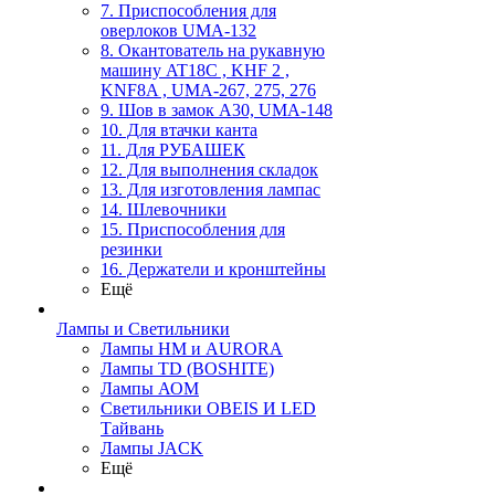
7. Приспособления для
оверлоков UMA-132
8. Окантователь на рукавную
машину AT18C , KHF 2 ,
KNF8A , UMA-267, 275, 276
9. Шов в замок А30, UMA-148
10. Для втачки канта
11. Для РУБАШЕК
12. Для выполнения складок
13. Для изготовления лампас
14. Шлевочники
15. Приспособления для
резинки
16. Держатели и кронштейны
Ещё
Лампы и Светильники
Лампы HM и AURORA
Лампы TD (BOSHITE)
Лампы АОМ
Светильники OBEIS И LED
Тайвань
Лампы JACK
Ещё