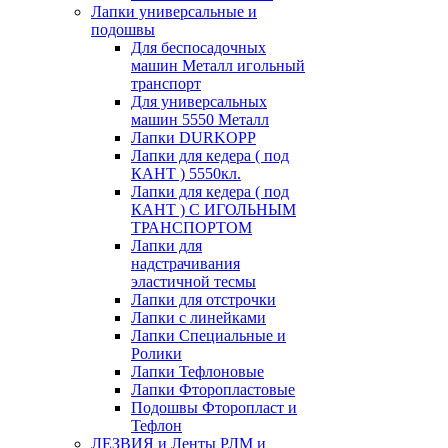
Лапки универсальные и
подошвы
Для беспосадочных
машин Металл игольный
транспорт
Для универсальных
машин 5550 Металл
Лапки DURKOPP
Лапки для кедера ( под
КАНТ ) 5550кл.
Лапки для кедера ( под
КАНТ ) С ИГОЛЬНЫМ
ТРАНСПОРТОМ
Лапки для
надстрачивания
эластичной тесмы
Лапки для отстрочки
Лапки с линейками
Лапки Специальные и
Ролики
Лапки Тефлоновые
Лапки Фторопластовые
Подошвы Фторопласт и
Тефлон
ЛЕЗВИЯ и Ленты РЛМ и