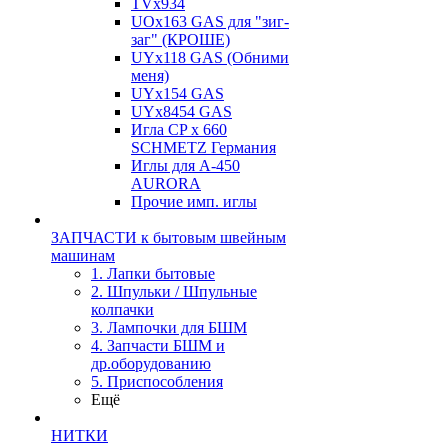
TVх934
UOx163 GAS для "зиг-
заг" (КРОШЕ)
UYx118 GAS (Обними
меня)
UYx154 GAS
UYx8454 GAS
Игла CP х 660
SCHMETZ Германия
Иглы для А-450
AURORA
Прочие имп. иглы
ЗАПЧАСТИ к бытовым швейным
машинам
1. Лапки бытовые
2. Шпульки / Шпульные
колпачки
3. Лампочки для БШМ
4. Запчасти БШМ и
др.оборудованию
5. Приспособления
Ещё
НИТКИ