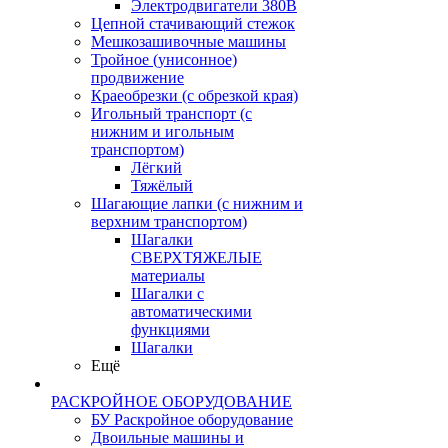
Электродвигатели 380В
Цепной стачивающий стежок
Мешкозашивочные машины
Тройное (унисонное)
продвижение
Краеобрезки (с обрезкой края)
Игольный транспорт (с
нижним и игольным
транспортом)
Лёгкий
Тяжёлый
Шагающие лапки (с нижним и
верхним транспортом)
Шагалки
СВЕРХТЯЖЕЛЫЕ
материалы
Шагалки с
автоматическими
функциями
Шагалки
Ещё
РАСКРОЙНОЕ ОБОРУДОВАНИЕ
БУ Раскройное оборудование
Двоильные машины и