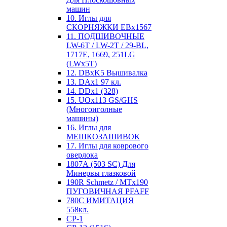
машин
10. Иглы для
СКОРНЯЖКИ EBx1567
11. ПОДШИВОЧНЫЕ
LW-6T / LW-2T / 29-BL,
1717E, 1669, 251LG
(LWx5T)
12. DBxK5 Вышивалка
13. DAx1 97 кл.
14. DDx1 (328)
15. UOx113 GS/GHS
(Многоиголные
машины)
16. Иглы для
МЕШКОЗАШИВОК
17. Иглы для коврового
оверлока
1807А (503 SC) Для
Минервы глазковой
190R Schmetz / MTx190
ПУГОВИЧНАЯ PFAFF
780С ИМИТАЦИЯ
558кл.
CP-1