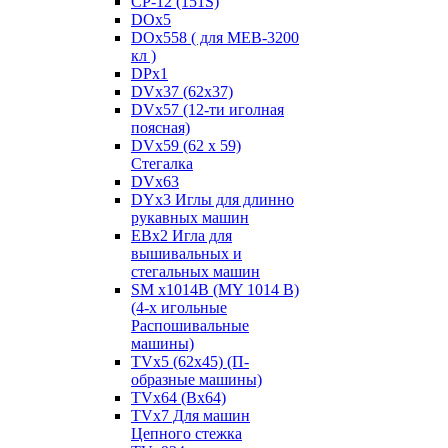
CP-12 (151S)
DOx5
DOx558 ( для MEB-3200
кл )
DPx1
DVx37 (62x37)
DVx57 (12-ти иголная
поясная)
DVx59 (62 x 59)
Стегалка
DVx63
DYx3 Иглы для длинно
рукавных машин
EBx2 Игла для
вышивальных и
стегальных машин
SM x1014B (MY 1014 B)
(4-х игольные
Распошивальные
машины)
TVх5 (62х45) (П-
образные машины)
TVх64 (Вх64)
TVх7 Для машин
Цепного стежка