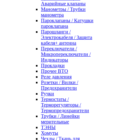
Аварийные клапаны
Манометры / Трубки
манометра
Пароклапаны / Катушки
пароклапана
Парошланги /
Электрокабеля / Защита
кабеля+ антенна
Переключатели /
Микропереключатели /
Индикаторы
Прокладки
Прочее ВТО
Реле давления
Розетки / Вилки /
Предохранители
Ручки
Термостаты /
Терморегуляторы /
Термопредохранители
Трубки / Линейки
мерительные
ТЭНЫ
Хомуты
Чехлы / Ткань для