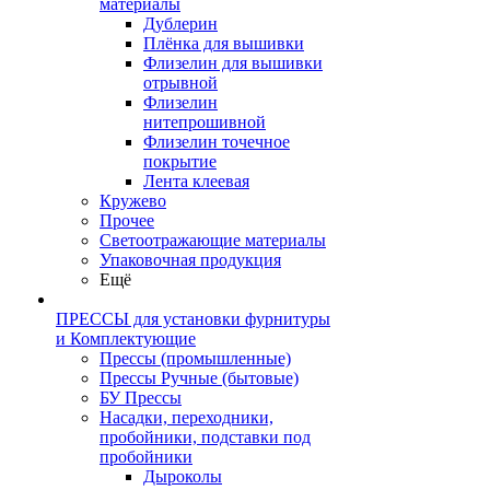
материалы
Дублерин
Плёнка для вышивки
Флизелин для вышивки
отрывной
Флизелин
нитепрошивной
Флизелин точечное
покрытие
Лента клеевая
Кружево
Прочее
Светоотражающие материалы
Упаковочная продукция
Ещё
ПРЕССЫ для установки фурнитуры
и Комплектующие
Прессы (промышленные)
Прессы Ручные (бытовые)
БУ Прессы
Насадки, переходники,
пробойники, подставки под
пробойники
Дыроколы