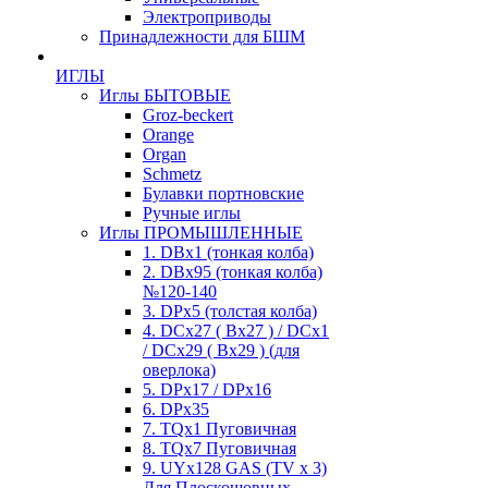
Электроприводы
Принадлежности для БШМ
ИГЛЫ
Иглы БЫТОВЫЕ
Groz-beckert
Orange
Organ
Schmetz
Булавки портновские
Ручные иглы
Иглы ПРОМЫШЛЕННЫЕ
1. DBx1 (тонкая колба)
2. DBx95 (тонкая колба)
№120-140
3. DPx5 (толстая колба)
4. DCx27 ( Bx27 ) / DCx1
/ DCx29 ( Bx29 ) (для
оверлока)
5. DPx17 / DPx16
6. DPx35
7. TQx1 Пуговичная
8. TQx7 Пуговичная
9. UYx128 GAS (TV x 3)
Для Плоскошовных