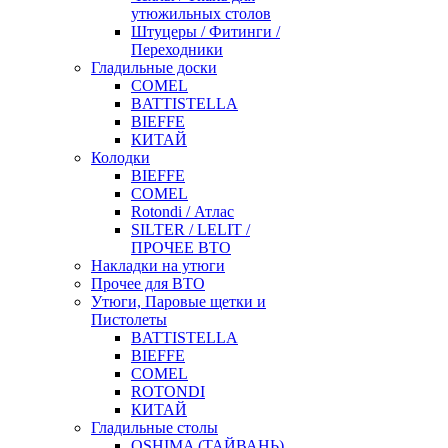
утюжильных столов
Штуцеры / Фитинги /
Переходники
Гладильные доски
COMEL
BATTISTELLA
BIEFFE
КИТАЙ
Колодки
BIEFFE
COMEL
Rotondi / Атлас
SILTER / LELIT /
ПРОЧЕЕ ВТО
Накладки на утюги
Прочее для ВТО
Утюги, Паровые щетки и
Пистолеты
BATTISTELLA
BIEFFE
COMEL
ROTONDI
КИТАЙ
Гладильные столы
OSHIMA (ТАЙВАНЬ)