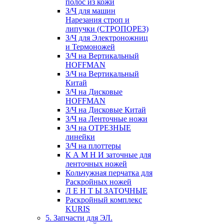
полос из кожи
З/Ч для машин
Нарезания строп и
липучки (СТРОПОРЕЗ)
З/Ч для Электроножниц
и Термоножей
З/Ч на Вертикальный
HOFFMAN
З/Ч на Вертикальный
Китай
З/Ч на Дисковые
HOFFMAN
З/Ч на Дисковые Китай
З/Ч на Ленточные ножи
З/Ч на ОТРЕЗНЫЕ
линейки
З/Ч на плоттеры
К А М Н И заточные для
ленточных ножей
Кольчужная перчатка для
Раскройных ножей
Л Е Н Т Ы ЗАТОЧНЫЕ
Раскройный комплекс
KURIS
5. Запчасти для ЭЛ.