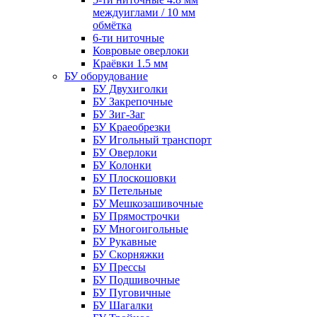
междуиглами / 10 мм
обмётка
6-ти ниточные
Ковровые оверлоки
Краёвки 1.5 мм
БУ оборудование
БУ Двухиголки
БУ Закрепочные
БУ Зиг-Заг
БУ Краеобрезки
БУ Игольный транспорт
БУ Оверлоки
БУ Колонки
БУ Плоскошовки
БУ Петельные
БУ Мешкозашивочные
БУ Прямострочки
БУ Многоигольные
БУ Рукавные
БУ Скорняжки
БУ Прессы
БУ Подшивочные
БУ Пуговичные
БУ Шагалки