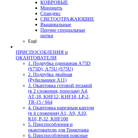
КОВРОВЫЕ
Мононить
Спандекс
СВЕТООТРАЖАЮЩИЕ
Вышивальные
Прочие специальные
нитки
Ещё
ПРИСПОСОБЛЕНИЯ и
ОКАНТОВАТЕЛИ
1. Подрубка одинарная А75D
(S75D), А75U (S75U)
2. Подрубка двойная
(Рубильники А11)
3. Окантовка готовой тесьмой
(в 2 сложения, пополам) А4,
АТ-18, KHF12, KHF18, LP-2,
TR-15 / S64
4. Окантовка нарезным кантом
(в 4 сложения) А1, А9, А10,
К10, Р-32, KHF100
5. Приспособления и
окантователи для Трикотажа
6. Приспособления поясные