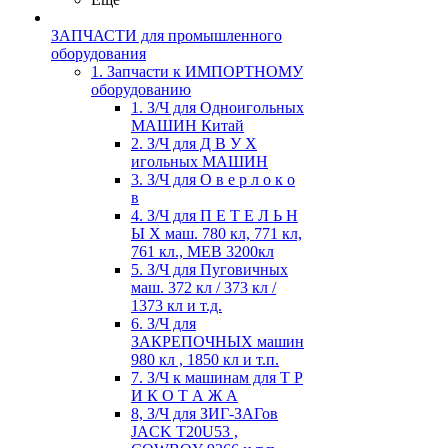
ЗАПЧАСТИ для промышленного
оборудования
1. Запчасти к ИМПОРТНОМУ
оборудованию
1. З/Ч для Одноигольных
МАШИН Китай
2. З/Ч для Д В У Х
игольных МАШИН
3. З/Ч для О в е р л о к о
в
4. З/Ч для П Е Т Е Л Ь Н
Ы Х маш. 780 кл, 771 кл,
761 кл., MEB 3200кл
5. З/Ч для Пуговичных
маш. 372 кл / 373 кл /
1373 кл и т.д.
6. З/Ч для
ЗАКРЕПОЧНЫХ машин
980 кл , 1850 кл и т.п.
7. З/Ч к машинам для Т Р
И К О Т А Ж А
8, З/Ч для ЗИГ-ЗАГов
JACK Т20U53 ,