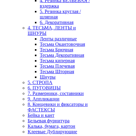
4. Резинка БЕЛЬЕВАЯ /
вздержка
5. Резинка круглая /
шляпная
6. Декоративная
4. ТЕСЬМА, ЛЕНТЫ и
ШНУРЫ
Ленты различные
Тесьма Окантовочная
Тесьма Брючная
Тесьма Декоративная
Тесьма киперная
Тесьма Плечевая
Тесьма Шторная
Шнуры
5. СТРОПА
6. ПУГОВИЦЫ
7. Размерники, составники
9. Аппликации
8. Концевики и фиксаторы и
ФАСТЕКСЫ
Бейка и кант
Бельевая фурнитура
Калька, бумага, картон
Клеевые Дублирующие