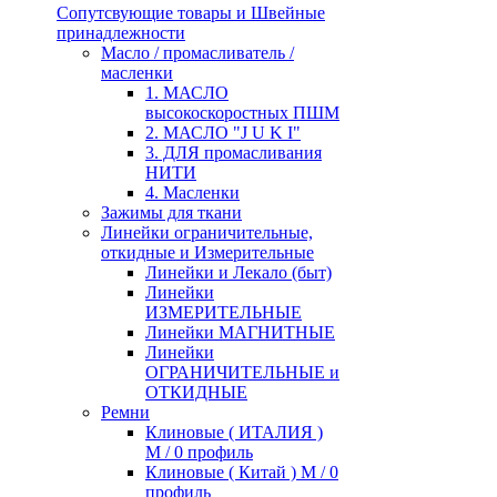
Сопутсвующие товары и Швейные
принадлежности
Масло / промасливатель /
масленки
1. МАСЛО
высокоскоростных ПШМ
2. МАСЛО "J U K I"
3. ДЛЯ промасливания
НИТИ
4. Масленки
Зажимы для ткани
Линейки ограничительные,
откидные и Измерительные
Линейки и Лекало (быт)
Линейки
ИЗМЕРИТЕЛЬНЫЕ
Линейки МАГНИТНЫЕ
Линейки
ОГРАНИЧИТЕЛЬНЫЕ и
ОТКИДНЫЕ
Ремни
Клиновые ( ИТАЛИЯ )
М / 0 профиль
Клиновые ( Китай ) М / 0
профиль