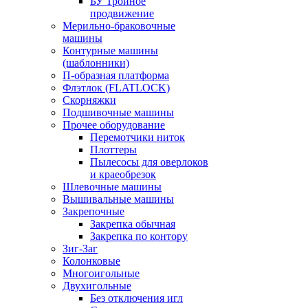
БУ Тройное
продвижение
Мерильно-браковочные
машины
Контурные машины
(шаблонники)
П-образная платформа
Флэтлок (FLATLOCK)
Скорняжки
Подшивочные машины
Прочее оборудование
Перемотчики ниток
Плоттеры
Пылесосы для оверлоков
и краеобрезок
Шлевочные машины
Вышивальные машины
Закрепочные
Закрепка обычная
Закрепка по контору
Зиг-Заг
Колонковые
Многоигольные
Двухигольные
Без отключения игл