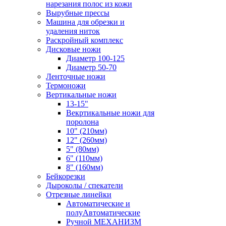
нарезания полос из кожи
Вырубные прессы
Машина для обрезки и
удаления ниток
Раскройный комплекс
Дисковые ножи
Диаметр 100-125
Диаметр 50-70
Ленточные ножи
Термоножи
Вертикальные ножи
13-15"
Векртикальные ножи для
поролона
10" (210мм)
12" (260мм)
5" (80мм)
6" (110мм)
8" (160мм)
Бейкорезки
Дыроколы / спекатели
Отрезные линейки
Автоматические и
полуАвтоматические
Ручной МЕХАНИЗМ