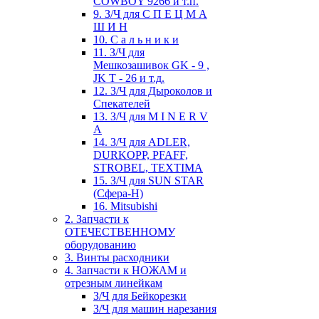
COWBOY 9266 и т.п.
9. З/Ч для С П Е Ц М А
Ш И Н
10. С а л ь н и к и
11. З/Ч для
Мешкозашивок GK - 9 ,
JK T - 26 и т.д.
12. З/Ч для Дыроколов и
Спекателей
13. З/Ч для M I N E R V
A
14. З/Ч для ADLER,
DURKOPP, PFAFF,
STROBEL, TEXTIMA
15. З/Ч для SUN STAR
(Сфера-Н)
16. Mitsubishi
2. Запчасти к
ОТЕЧЕСТВЕННОМУ
оборудованию
3. Винты расходники
4. Запчасти к НОЖАМ и
отрезным линейкам
З/Ч для Бейкорезки
З/Ч для машин нарезания