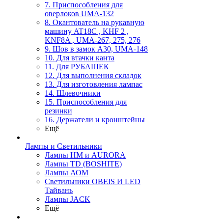
7. Приспособления для
оверлоков UMA-132
8. Окантователь на рукавную
машину AT18C , KHF 2 ,
KNF8A , UMA-267, 275, 276
9. Шов в замок А30, UMA-148
10. Для втачки канта
11. Для РУБАШЕК
12. Для выполнения складок
13. Для изготовления лампас
14. Шлевочники
15. Приспособления для
резинки
16. Держатели и кронштейны
Ещё
Лампы и Светильники
Лампы HM и AURORA
Лампы TD (BOSHITE)
Лампы АОМ
Светильники OBEIS И LED
Тайвань
Лампы JACK
Ещё