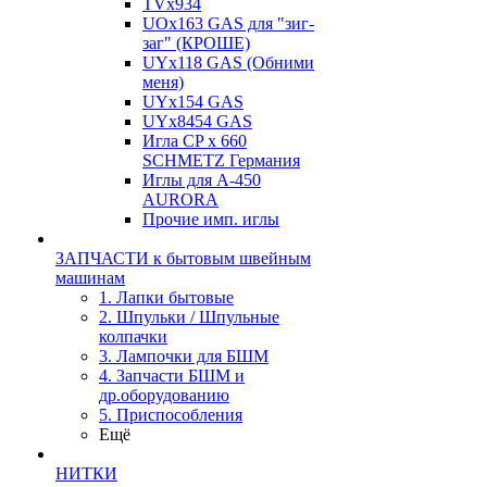
TVх934
UOx163 GAS для "зиг-
заг" (КРОШЕ)
UYx118 GAS (Обними
меня)
UYx154 GAS
UYx8454 GAS
Игла CP х 660
SCHMETZ Германия
Иглы для А-450
AURORA
Прочие имп. иглы
ЗАПЧАСТИ к бытовым швейным
машинам
1. Лапки бытовые
2. Шпульки / Шпульные
колпачки
3. Лампочки для БШМ
4. Запчасти БШМ и
др.оборудованию
5. Приспособления
Ещё
НИТКИ