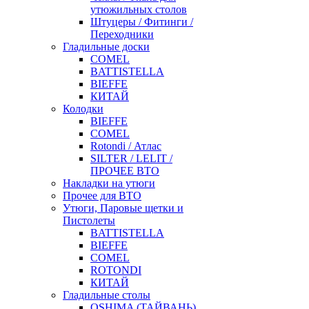
утюжильных столов
Штуцеры / Фитинги /
Переходники
Гладильные доски
COMEL
BATTISTELLA
BIEFFE
КИТАЙ
Колодки
BIEFFE
COMEL
Rotondi / Атлас
SILTER / LELIT /
ПРОЧЕЕ ВТО
Накладки на утюги
Прочее для ВТО
Утюги, Паровые щетки и
Пистолеты
BATTISTELLA
BIEFFE
COMEL
ROTONDI
КИТАЙ
Гладильные столы
OSHIMA (ТАЙВАНЬ)