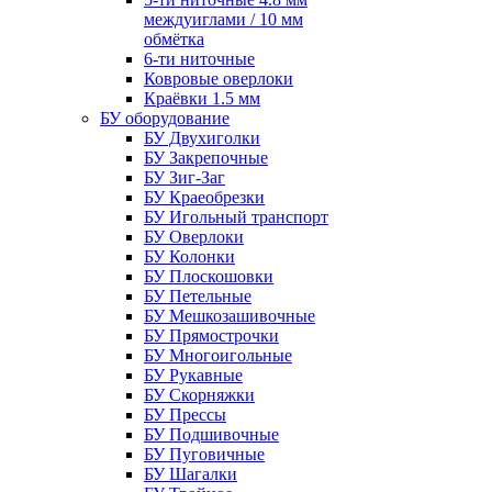
междуиглами / 10 мм
обмётка
6-ти ниточные
Ковровые оверлоки
Краёвки 1.5 мм
БУ оборудование
БУ Двухиголки
БУ Закрепочные
БУ Зиг-Заг
БУ Краеобрезки
БУ Игольный транспорт
БУ Оверлоки
БУ Колонки
БУ Плоскошовки
БУ Петельные
БУ Мешкозашивочные
БУ Прямострочки
БУ Многоигольные
БУ Рукавные
БУ Скорняжки
БУ Прессы
БУ Подшивочные
БУ Пуговичные
БУ Шагалки