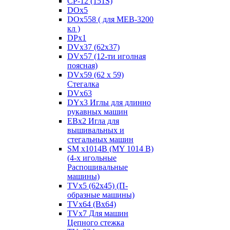
CP-12 (151S)
DOx5
DOx558 ( для MEB-3200
кл )
DPx1
DVx37 (62x37)
DVx57 (12-ти иголная
поясная)
DVx59 (62 x 59)
Стегалка
DVx63
DYx3 Иглы для длинно
рукавных машин
EBx2 Игла для
вышивальных и
стегальных машин
SM x1014B (MY 1014 B)
(4-х игольные
Распошивальные
машины)
TVх5 (62х45) (П-
образные машины)
TVх64 (Вх64)
TVх7 Для машин
Цепного стежка