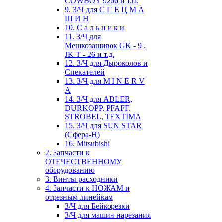
COWBOY 9266 и т.п.
9. З/Ч для С П Е Ц М А
Ш И Н
10. С а л ь н и к и
11. З/Ч для
Мешкозашивок GK - 9 ,
JK T - 26 и т.д.
12. З/Ч для Дыроколов и
Спекателей
13. З/Ч для M I N E R V
A
14. З/Ч для ADLER,
DURKOPP, PFAFF,
STROBEL, TEXTIMA
15. З/Ч для SUN STAR
(Сфера-Н)
16. Mitsubishi
2. Запчасти к
ОТЕЧЕСТВЕННОМУ
оборудованию
3. Винты расходники
4. Запчасти к НОЖАМ и
отрезным линейкам
З/Ч для Бейкорезки
З/Ч для машин нарезания