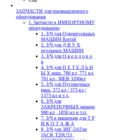
ЗАПЧАСТИ для промышленного
оборудования
1. Запчасти к ИМПОРТНОМУ
оборудованию
1. З/Ч для Одноигольных
МАШИН Китай
2. З/Ч для Д В У Х
игольных МАШИН
3. З/Ч для О в е р л о к о
в
4. З/Ч для П Е Т Е Л Ь Н
Ы Х маш. 780 кл, 771 кл,
761 кл., MEB 3200кл
5. З/Ч для Пуговичных
маш. 372 кл / 373 кл /
1373 кл и т.д.
6. З/Ч для
ЗАКРЕПОЧНЫХ машин
980 кл , 1850 кл и т.п.
7. З/Ч к машинам для Т Р
И К О Т А Ж А
8, З/Ч для ЗИГ-ЗАГов
JACK Т20U53 ,