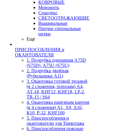
КОВРОВЫЕ
Мононить
Спандекс
СВЕТООТРАЖАЮЩИЕ
Вышивальные
Прочие специальные
нитки
Ещё
ПРИСПОСОБЛЕНИЯ и
ОКАНТОВАТЕЛИ
1. Подрубка одинарная А75D
(S75D), А75U (S75U)
2. Подрубка двойная
(Рубильники А11)
3. Окантовка готовой тесьмой
(в 2 сложения, пополам) А4,
АТ-18, KHF12, KHF18, LP-2,
TR-15 / S64
4. Окантовка нарезным кантом
(в 4 сложения) А1, А9, А10,
К10, Р-32, KHF100
5. Приспособления и
окантователи для Трикотажа
6. Приспособления поясные