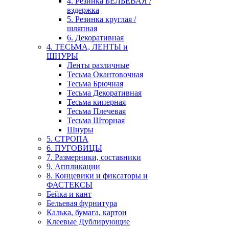
4. Резинка БЕЛЬЕВАЯ /
вздержка
5. Резинка круглая /
шляпная
6. Декоративная
4. ТЕСЬМА, ЛЕНТЫ и
ШНУРЫ
Ленты различные
Тесьма Окантовочная
Тесьма Брючная
Тесьма Декоративная
Тесьма киперная
Тесьма Плечевая
Тесьма Шторная
Шнуры
5. СТРОПА
6. ПУГОВИЦЫ
7. Размерники, составники
9. Аппликации
8. Концевики и фиксаторы и
ФАСТЕКСЫ
Бейка и кант
Бельевая фурнитура
Калька, бумага, картон
Клеевые Дублирующие