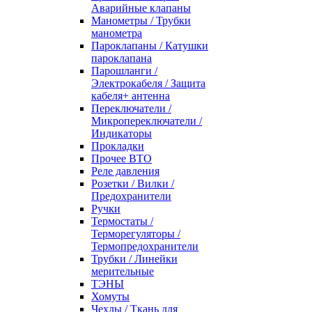
Аварийные клапаны
Манометры / Трубки
манометра
Пароклапаны / Катушки
пароклапана
Парошланги /
Электрокабеля / Защита
кабеля+ антенна
Переключатели /
Микропереключатели /
Индикаторы
Прокладки
Прочее ВТО
Реле давления
Розетки / Вилки /
Предохранители
Ручки
Термостаты /
Терморегуляторы /
Термопредохранители
Трубки / Линейки
мерительные
ТЭНЫ
Хомуты
Чехлы / Ткань для