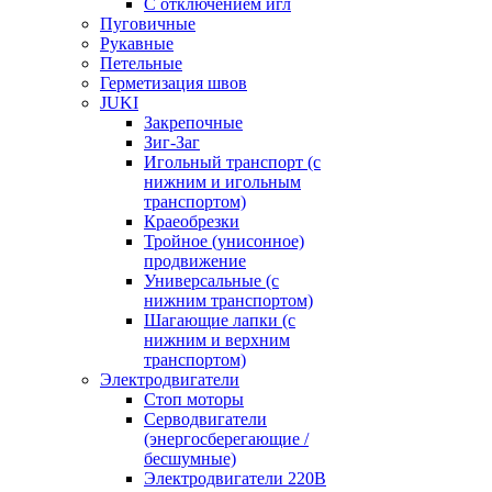
С отключением игл
Пуговичные
Рукавные
Петельные
Герметизация швов
JUKI
Закрепочные
Зиг-Заг
Игольный транспорт (с
нижним и игольным
транспортом)
Краеобрезки
Тройное (унисонное)
продвижение
Универсальные (с
нижним транспортом)
Шагающие лапки (с
нижним и верхним
транспортом)
Электродвигатели
Стоп моторы
Серводвигатели
(энергосберегающие /
бесшумные)
Электродвигатели 220В