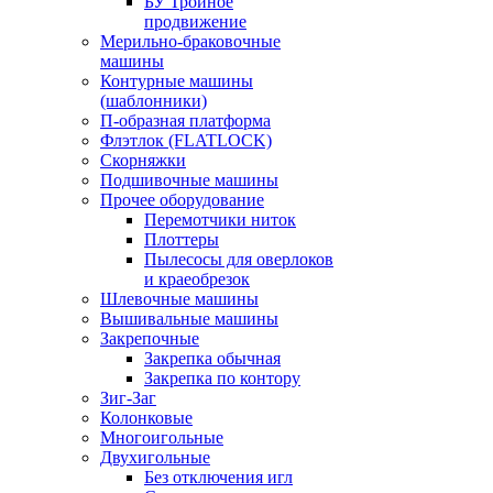
БУ Тройное
продвижение
Мерильно-браковочные
машины
Контурные машины
(шаблонники)
П-образная платформа
Флэтлок (FLATLOCK)
Скорняжки
Подшивочные машины
Прочее оборудование
Перемотчики ниток
Плоттеры
Пылесосы для оверлоков
и краеобрезок
Шлевочные машины
Вышивальные машины
Закрепочные
Закрепка обычная
Закрепка по контору
Зиг-Заг
Колонковые
Многоигольные
Двухигольные
Без отключения игл