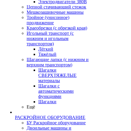
Электродвигатели 380В
Цепной стачивающий стежок
Мешкозашивочные машины
Тройное (унисонное)
продвижение
Краеобрезки (с обрезкой края)
Игольный транспорт (с
нижним и игольным
транспортом)
Лёгкий
Тяжёлый
Шагающие лапки (с нижним и
верхним транспортом)
Шагалки
СВЕРХТЯЖЕЛЫЕ
материалы
Шагалки с
автоматическими
функциями
Шагалки
Ещё
РАСКРОЙНОЕ ОБОРУДОВАНИЕ
БУ Раскройное оборудование
Двоильные машины и