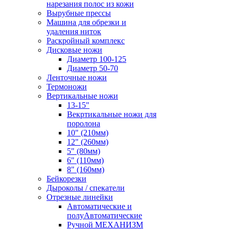
нарезания полос из кожи
Вырубные прессы
Машина для обрезки и
удаления ниток
Раскройный комплекс
Дисковые ножи
Диаметр 100-125
Диаметр 50-70
Ленточные ножи
Термоножи
Вертикальные ножи
13-15"
Векртикальные ножи для
поролона
10" (210мм)
12" (260мм)
5" (80мм)
6" (110мм)
8" (160мм)
Бейкорезки
Дыроколы / спекатели
Отрезные линейки
Автоматические и
полуАвтоматические
Ручной МЕХАНИЗМ