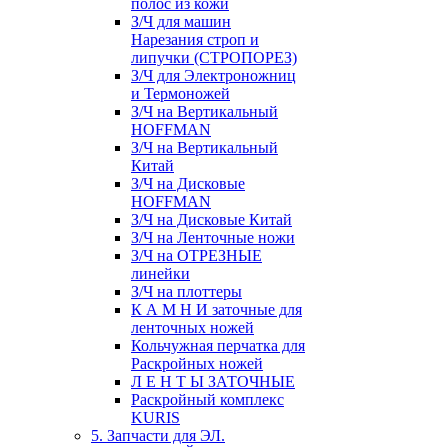
полос из кожи
З/Ч для машин
Нарезания строп и
липучки (СТРОПОРЕЗ)
З/Ч для Электроножниц
и Термоножей
З/Ч на Вертикальный
HOFFMAN
З/Ч на Вертикальный
Китай
З/Ч на Дисковые
HOFFMAN
З/Ч на Дисковые Китай
З/Ч на Ленточные ножи
З/Ч на ОТРЕЗНЫЕ
линейки
З/Ч на плоттеры
К А М Н И заточные для
ленточных ножей
Кольчужная перчатка для
Раскройных ножей
Л Е Н Т Ы ЗАТОЧНЫЕ
Раскройный комплекс
KURIS
5. Запчасти для ЭЛ.