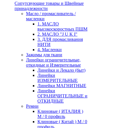
Сопутсвующие товары и Швейные
принадлежности
Масло / промасливатель /
масленки
1. МАСЛО
высокоскоростных ПШМ
2. МАСЛО "J U K I"
3. ДЛЯ промасливания
НИТИ
4. Масленки
Зажимы для ткани
Линейки ограничительные,
откидные и Измерительные
Линейки и Лекало (быт)
Линейки
ИЗМЕРИТЕЛЬНЫЕ
Линейки МАГНИТНЫЕ
Линейки
ОГРАНИЧИТЕЛЬНЫЕ и
ОТКИДНЫЕ
Ремни
Клиновые ( ИТАЛИЯ )
М / 0 профиль
Клиновые ( Китай ) М / 0
профиль