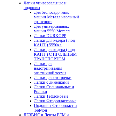
Лапки универсальные и
подошвы
Для беспосадочных
машин Металл игольный
транспорт
Для универсальных
машин 5550 Металл
Лапки DURKOPP
Лапки для кедера ( под
КАНТ ) 5550кл.
Лапки для кедера ( под
КАНТ ) С ИГОЛЬНЫМ
ТРАНСПОРТОМ
Лапки для
надстрачивания
эластичной тесмы
Лапки для отстрочки
Лапки с линейками
Лапки Специальные и
Ролики
Лапки Тефлоновые
Лапки Фторопластовые
Подошвы Фторопласт и
Тефлон
ЛЕЗВИЯ и Ленты РЛМ и