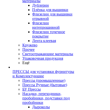
материалы
Дублерин
Плёнка для вышивки
Флизелин для вышивки
отрывной
Флизелин
нитепрошивной
Флизелин точечное
покрытие
Лента клеевая
Кружево
Прочее
Светоотражающие материалы
Упаковочная продукция
Ещё
ПРЕССЫ для установки фурнитуры
и Комплектующие
Прессы (промышленные)
Прессы Ручные (бытовые)
БУ Прессы
Насадки, переходники,
пробойники, подставки под
пробойники
Дыроколы