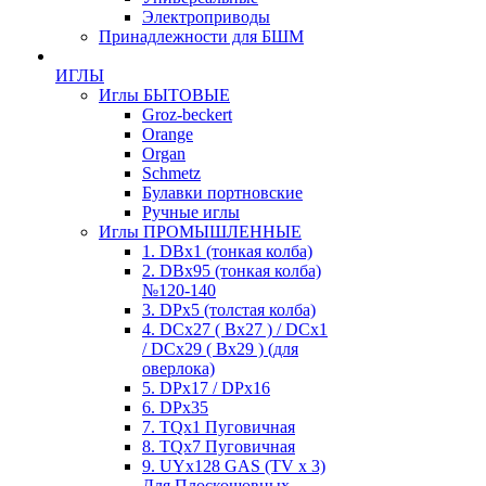
Электроприводы
Принадлежности для БШМ
ИГЛЫ
Иглы БЫТОВЫЕ
Groz-beckert
Orange
Organ
Schmetz
Булавки портновские
Ручные иглы
Иглы ПРОМЫШЛЕННЫЕ
1. DBx1 (тонкая колба)
2. DBx95 (тонкая колба)
№120-140
3. DPx5 (толстая колба)
4. DCx27 ( Bx27 ) / DCx1
/ DCx29 ( Bx29 ) (для
оверлока)
5. DPx17 / DPx16
6. DPx35
7. TQx1 Пуговичная
8. TQx7 Пуговичная
9. UYx128 GAS (TV x 3)
Для Плоскошовных