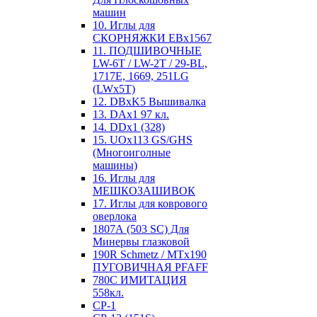
машин
10. Иглы для
СКОРНЯЖКИ EBx1567
11. ПОДШИВОЧНЫЕ
LW-6T / LW-2T / 29-BL,
1717E, 1669, 251LG
(LWx5T)
12. DBxK5 Вышивалка
13. DAx1 97 кл.
14. DDx1 (328)
15. UOx113 GS/GHS
(Многоиголные
машины)
16. Иглы для
МЕШКОЗАШИВОК
17. Иглы для коврового
оверлока
1807А (503 SC) Для
Минервы глазковой
190R Schmetz / MTx190
ПУГОВИЧНАЯ PFAFF
780С ИМИТАЦИЯ
558кл.
CP-1