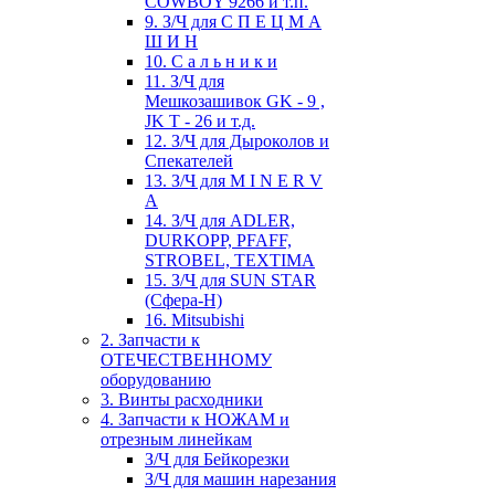
COWBOY 9266 и т.п.
9. З/Ч для С П Е Ц М А
Ш И Н
10. С а л ь н и к и
11. З/Ч для
Мешкозашивок GK - 9 ,
JK T - 26 и т.д.
12. З/Ч для Дыроколов и
Спекателей
13. З/Ч для M I N E R V
A
14. З/Ч для ADLER,
DURKOPP, PFAFF,
STROBEL, TEXTIMA
15. З/Ч для SUN STAR
(Сфера-Н)
16. Mitsubishi
2. Запчасти к
ОТЕЧЕСТВЕННОМУ
оборудованию
3. Винты расходники
4. Запчасти к НОЖАМ и
отрезным линейкам
З/Ч для Бейкорезки
З/Ч для машин нарезания