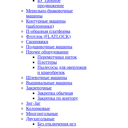
БУ Тройное
продвижение
Мерильно-браковочные
машины
Контурные машины
(шаблонники)
П-образная платформа
Флэтлок (FLATLOCK)
Скорняжки
Подшивочные машины
Прочее оборудование
Перемотчики ниток
Плоттеры
Пылесосы для оверлоков
и краеобрезок
Шлевочные машины
Вышивальные машины
Закрепочные
Закрепка обычная
Закрепка по контору
Зиг-Заг
Колонковые
Многоигольные
Двухигольные
Без отключения игл