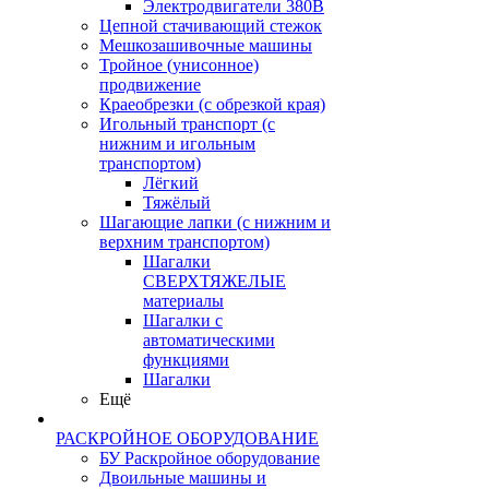
Электродвигатели 380В
Цепной стачивающий стежок
Мешкозашивочные машины
Тройное (унисонное)
продвижение
Краеобрезки (с обрезкой края)
Игольный транспорт (с
нижним и игольным
транспортом)
Лёгкий
Тяжёлый
Шагающие лапки (с нижним и
верхним транспортом)
Шагалки
СВЕРХТЯЖЕЛЫЕ
материалы
Шагалки с
автоматическими
функциями
Шагалки
Ещё
РАСКРОЙНОЕ ОБОРУДОВАНИЕ
БУ Раскройное оборудование
Двоильные машины и