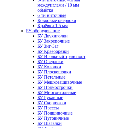
междуиглами / 10 мм
обмётка
6-ти ниточные
Ковровые оверлоки
Краёвки 1.5 мм
БУ оборудование
БУ Двухиголки
БУ Закрепочные
БУ Зиг-Заг
БУ Краеобрезки
БУ Игольный транспорт
БУ Оверлоки
БУ Колонки
БУ Плоскошовки
БУ Петельные
БУ Мешкозашивочные
БУ Прямострочки
БУ Многоигольные
БУ Рукавные
БУ Скорняжки
БУ Прессы
БУ Подшивочные
БУ Пуговичные
БУ Шагалки