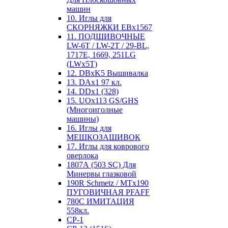
машин
10. Иглы для
СКОРНЯЖКИ EBx1567
11. ПОДШИВОЧНЫЕ
LW-6T / LW-2T / 29-BL,
1717E, 1669, 251LG
(LWx5T)
12. DBxK5 Вышивалка
13. DAx1 97 кл.
14. DDx1 (328)
15. UOx113 GS/GHS
(Многоиголные
машины)
16. Иглы для
МЕШКОЗАШИВОК
17. Иглы для коврового
оверлока
1807А (503 SC) Для
Минервы глазковой
190R Schmetz / MTx190
ПУГОВИЧНАЯ PFAFF
780С ИМИТАЦИЯ
558кл.
CP-1