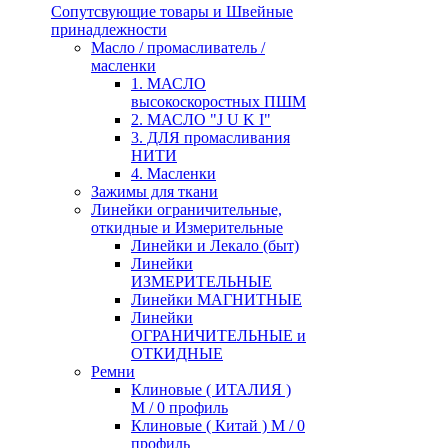
Сопутсвующие товары и Швейные
принадлежности
Масло / промасливатель /
масленки
1. МАСЛО
высокоскоростных ПШМ
2. МАСЛО "J U K I"
3. ДЛЯ промасливания
НИТИ
4. Масленки
Зажимы для ткани
Линейки ограничительные,
откидные и Измерительные
Линейки и Лекало (быт)
Линейки
ИЗМЕРИТЕЛЬНЫЕ
Линейки МАГНИТНЫЕ
Линейки
ОГРАНИЧИТЕЛЬНЫЕ и
ОТКИДНЫЕ
Ремни
Клиновые ( ИТАЛИЯ )
М / 0 профиль
Клиновые ( Китай ) М / 0
профиль