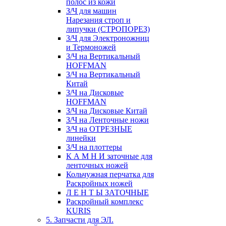
полос из кожи
З/Ч для машин
Нарезания строп и
липучки (СТРОПОРЕЗ)
З/Ч для Электроножниц
и Термоножей
З/Ч на Вертикальный
HOFFMAN
З/Ч на Вертикальный
Китай
З/Ч на Дисковые
HOFFMAN
З/Ч на Дисковые Китай
З/Ч на Ленточные ножи
З/Ч на ОТРЕЗНЫЕ
линейки
З/Ч на плоттеры
К А М Н И заточные для
ленточных ножей
Кольчужная перчатка для
Раскройных ножей
Л Е Н Т Ы ЗАТОЧНЫЕ
Раскройный комплекс
KURIS
5. Запчасти для ЭЛ.