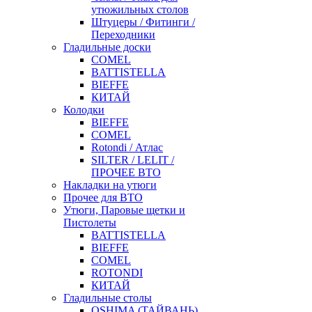
утюжильных столов
Штуцеры / Фитинги /
Переходники
Гладильные доски
COMEL
BATTISTELLA
BIEFFE
КИТАЙ
Колодки
BIEFFE
COMEL
Rotondi / Атлас
SILTER / LELIT /
ПРОЧЕЕ ВТО
Накладки на утюги
Прочее для ВТО
Утюги, Паровые щетки и
Пистолеты
BATTISTELLA
BIEFFE
COMEL
ROTONDI
КИТАЙ
Гладильные столы
OSHIMA (ТАЙВАНЬ)