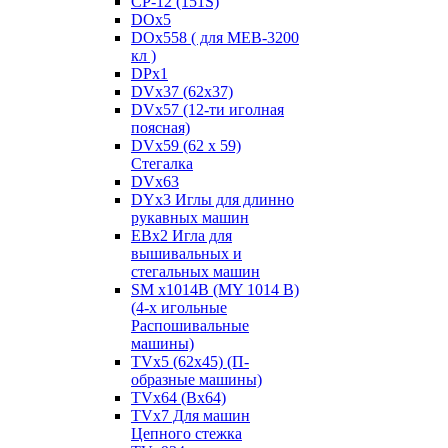
CP-12 (151S)
DOx5
DOx558 ( для MEB-3200
кл )
DPx1
DVx37 (62x37)
DVx57 (12-ти иголная
поясная)
DVx59 (62 x 59)
Стегалка
DVx63
DYx3 Иглы для длинно
рукавных машин
EBx2 Игла для
вышивальных и
стегальных машин
SM x1014B (MY 1014 B)
(4-х игольные
Распошивальные
машины)
TVх5 (62х45) (П-
образные машины)
TVх64 (Вх64)
TVх7 Для машин
Цепного стежка