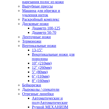
нарезания полос из кожи
Вырубные прессы
Машина для обрезки и
удаления ниток
Раскройный комплекс
Дисковые ножи
Диаметр 100-125
Диаметр 50-70
Ленточные ножи
Термоножи
Вертикальные ножи
13-15"
Векртикальные ножи для
поролона
10" (210мм)
12" (260мм)
5" (80мм)
6" (110мм)
8" (160мм)
Бейкорезки
Дыроколы / спекатели
Отрезные линейки
Автоматические и
полуАвтоматические
Ручной МЕХАНИЗМ