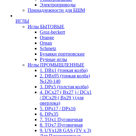
Электроприводы
Принадлежности для БШМ
ИГЛЫ
Иглы БЫТОВЫЕ
Groz-beckert
Orange
Organ
Schmetz
Булавки портновские
Ручные иглы
Иглы ПРОМЫШЛЕННЫЕ
1. DBx1 (тонкая колба)
2. DBx95 (тонкая колба)
№120-140
3. DPx5 (толстая колба)
4. DCx27 ( Bx27 ) / DCx1
/ DCx29 ( Bx29 ) (для
оверлока)
5. DPx17 / DPx16
6. DPx35
7. TQx1 Пуговичная
8. TQx7 Пуговичная
9. UYx128 GAS (TV x 3)
Для Плоскошовных