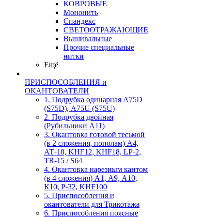
КОВРОВЫЕ
Мононить
Спандекс
СВЕТООТРАЖАЮЩИЕ
Вышивальные
Прочие специальные
нитки
Ещё
ПРИСПОСОБЛЕНИЯ и
ОКАНТОВАТЕЛИ
1. Подрубка одинарная А75D
(S75D), А75U (S75U)
2. Подрубка двойная
(Рубильники А11)
3. Окантовка готовой тесьмой
(в 2 сложения, пополам) А4,
АТ-18, KHF12, KHF18, LP-2,
TR-15 / S64
4. Окантовка нарезным кантом
(в 4 сложения) А1, А9, А10,
К10, Р-32, KHF100
5. Приспособления и
окантователи для Трикотажа
6. Приспособления поясные