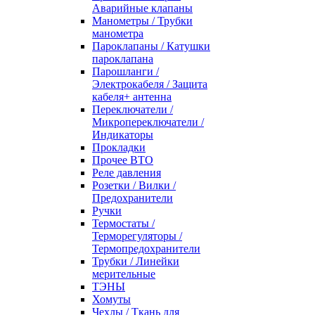
Аварийные клапаны
Манометры / Трубки
манометра
Пароклапаны / Катушки
пароклапана
Парошланги /
Электрокабеля / Защита
кабеля+ антенна
Переключатели /
Микропереключатели /
Индикаторы
Прокладки
Прочее ВТО
Реле давления
Розетки / Вилки /
Предохранители
Ручки
Термостаты /
Терморегуляторы /
Термопредохранители
Трубки / Линейки
мерительные
ТЭНЫ
Хомуты
Чехлы / Ткань для