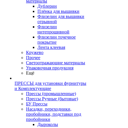
материалы
Дублерин
Плёнка для вышивки
Флизелин для вышивки
отрывной
Флизелин
нитепрошивной
Флизелин точечное
покрытие
Лента клеевая
Кружево
Прочее
Светоотражающие материалы
Упаковочная продукция
Ещё
ПРЕССЫ для установки фурнитуры
и Комплектующие
Прессы (промышленные)
Прессы Ручные (бытовые)
БУ Прессы
Насадки, переходники,
пробойники, подставки под
пробойники
Дыроколы