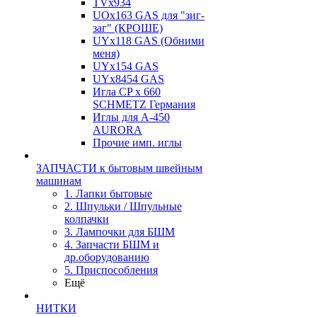
TVх934
UOx163 GAS для "зиг-
заг" (КРОШЕ)
UYx118 GAS (Обними
меня)
UYx154 GAS
UYx8454 GAS
Игла CP х 660
SCHMETZ Германия
Иглы для А-450
AURORA
Прочие имп. иглы
ЗАПЧАСТИ к бытовым швейным
машинам
1. Лапки бытовые
2. Шпульки / Шпульные
колпачки
3. Лампочки для БШМ
4. Запчасти БШМ и
др.оборудованию
5. Приспособления
Ещё
НИТКИ