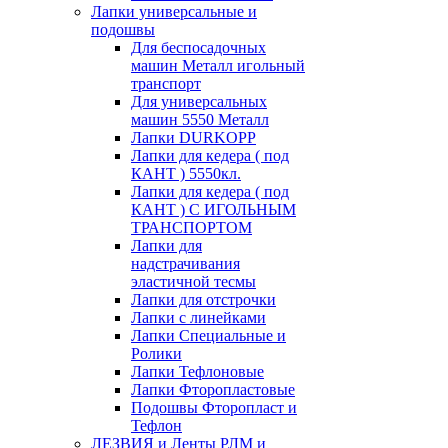
Лапки универсальные и
подошвы
Для беспосадочных
машин Металл игольный
транспорт
Для универсальных
машин 5550 Металл
Лапки DURKOPP
Лапки для кедера ( под
КАНТ ) 5550кл.
Лапки для кедера ( под
КАНТ ) С ИГОЛЬНЫМ
ТРАНСПОРТОМ
Лапки для
надстрачивания
эластичной тесмы
Лапки для отстрочки
Лапки с линейками
Лапки Специальные и
Ролики
Лапки Тефлоновые
Лапки Фторопластовые
Подошвы Фторопласт и
Тефлон
ЛЕЗВИЯ и Ленты РЛМ и