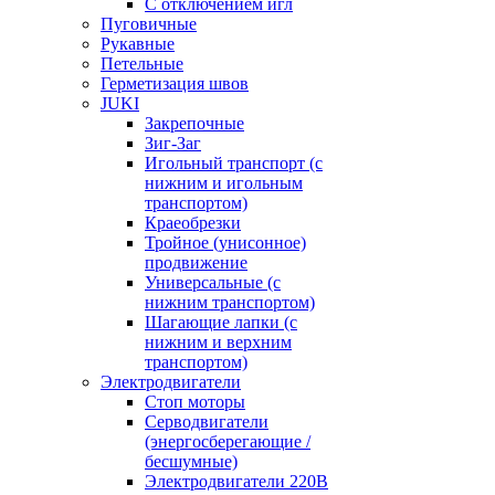
С отключением игл
Пуговичные
Рукавные
Петельные
Герметизация швов
JUKI
Закрепочные
Зиг-Заг
Игольный транспорт (с
нижним и игольным
транспортом)
Краеобрезки
Тройное (унисонное)
продвижение
Универсальные (с
нижним транспортом)
Шагающие лапки (с
нижним и верхним
транспортом)
Электродвигатели
Стоп моторы
Серводвигатели
(энергосберегающие /
бесшумные)
Электродвигатели 220В