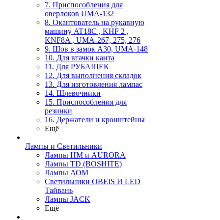
7. Приспособления для
оверлоков UMA-132
8. Окантователь на рукавную
машину AT18C , KHF 2 ,
KNF8A , UMA-267, 275, 276
9. Шов в замок А30, UMA-148
10. Для втачки канта
11. Для РУБАШЕК
12. Для выполнения складок
13. Для изготовления лампас
14. Шлевочники
15. Приспособления для
резинки
16. Держатели и кронштейны
Ещё
Лампы и Светильники
Лампы HM и AURORA
Лампы TD (BOSHITE)
Лампы АОМ
Светильники OBEIS И LED
Тайвань
Лампы JACK
Ещё