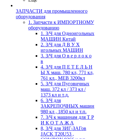
ЗАПЧАСТИ для промышленного
оборудования
1. Запчасти к ИМПОРТНОМУ
оборудованию
1. З/Ч для Одноигольных
МАШИН Китай
2. З/Ч для Д В У Х
игольных МАШИН
3. З/Ч для О в е р л о к о
в
4. З/Ч для П Е Т Е Л Ь Н
Ы Х маш. 780 кл, 771 кл,
761 кл., MEB 3200кл
5. З/Ч для Пуговичных
маш. 372 кл / 373 кл /
1373 кл и т.д.
6. З/Ч для
ЗАКРЕПОЧНЫХ машин
980 кл , 1850 кл и т.п.
7. З/Ч к машинам для Т Р
И К О Т А Ж А
8, З/Ч для ЗИГ-ЗАГов
JACK Т20U53 ,