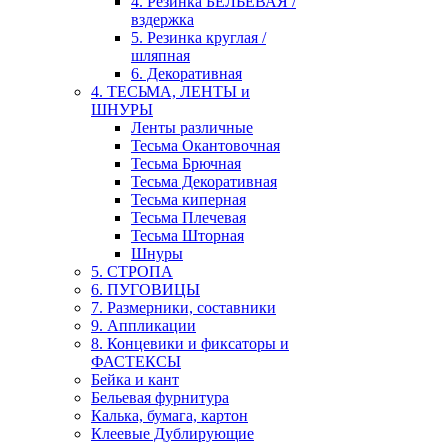
4. Резинка БЕЛЬЕВАЯ /
вздержка
5. Резинка круглая /
шляпная
6. Декоративная
4. ТЕСЬМА, ЛЕНТЫ и
ШНУРЫ
Ленты различные
Тесьма Окантовочная
Тесьма Брючная
Тесьма Декоративная
Тесьма киперная
Тесьма Плечевая
Тесьма Шторная
Шнуры
5. СТРОПА
6. ПУГОВИЦЫ
7. Размерники, составники
9. Аппликации
8. Концевики и фиксаторы и
ФАСТЕКСЫ
Бейка и кант
Бельевая фурнитура
Калька, бумага, картон
Клеевые Дублирующие