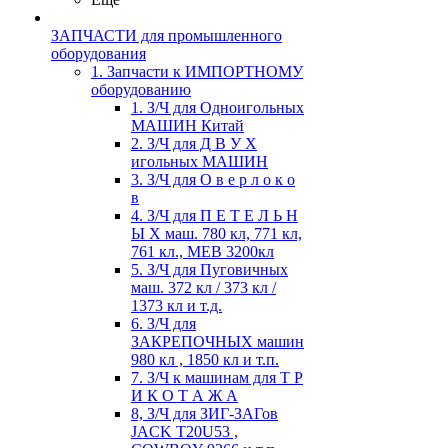
ЗАПЧАСТИ для промышленного
оборудования
1. Запчасти к ИМПОРТНОМУ
оборудованию
1. З/Ч для Одноигольных
МАШИН Китай
2. З/Ч для Д В У Х
игольных МАШИН
3. З/Ч для О в е р л о к о
в
4. З/Ч для П Е Т Е Л Ь Н
Ы Х маш. 780 кл, 771 кл,
761 кл., MEB 3200кл
5. З/Ч для Пуговичных
маш. 372 кл / 373 кл /
1373 кл и т.д.
6. З/Ч для
ЗАКРЕПОЧНЫХ машин
980 кл , 1850 кл и т.п.
7. З/Ч к машинам для Т Р
И К О Т А Ж А
8, З/Ч для ЗИГ-ЗАГов
JACK Т20U53 ,