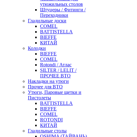
утюжильных столов
Штуцеры / Фитинги /
Переходники
Гладильные доски
COMEL
BATTISTELLA
BIEFFE
КИТАЙ
Колодки
BIEFFE
COMEL
Rotondi / Атлас
SILTER / LELIT /
ПРОЧЕЕ ВТО
Накладки на утюги
Прочее для ВТО
Утюги, Паровые щетки и
Пистолеты
BATTISTELLA
BIEFFE
COMEL
ROTONDI
КИТАЙ
Гладильные столы
OSHIMA (ТАЙВАНЬ)