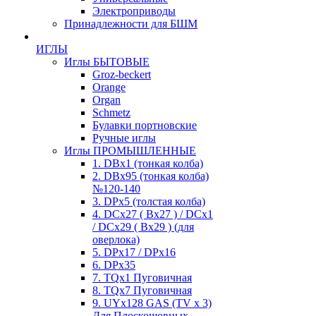
Электроприводы
Принадлежности для БШМ
ИГЛЫ
Иглы БЫТОВЫЕ
Groz-beckert
Orange
Organ
Schmetz
Булавки портновские
Ручные иглы
Иглы ПРОМЫШЛЕННЫЕ
1. DBx1 (тонкая колба)
2. DBx95 (тонкая колба)
№120-140
3. DPx5 (толстая колба)
4. DCx27 ( Bx27 ) / DCx1
/ DCx29 ( Bx29 ) (для
оверлока)
5. DPx17 / DPx16
6. DPx35
7. TQx1 Пуговичная
8. TQx7 Пуговичная
9. UYx128 GAS (TV x 3)
Для Плоскошовных