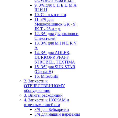
COWBOY 9266 и т.п.
9. З/Ч для С П Е Ц М А
Ш И Н
10. С а л ь н и к и
11. З/Ч для
Мешкозашивок GK - 9 ,
JK T - 26 и т.д.
12. З/Ч для Дыроколов и
Спекателей
13. З/Ч для M I N E R V
A
14. З/Ч для ADLER,
DURKOPP, PFAFF,
STROBEL, TEXTIMA
15. З/Ч для SUN STAR
(Сфера-Н)
16. Mitsubishi
2. Запчасти к
ОТЕЧЕСТВЕННОМУ
оборудованию
3. Винты расходники
4. Запчасти к НОЖАМ и
отрезным линейкам
З/Ч для Бейкорезки
З/Ч для машин нарезания