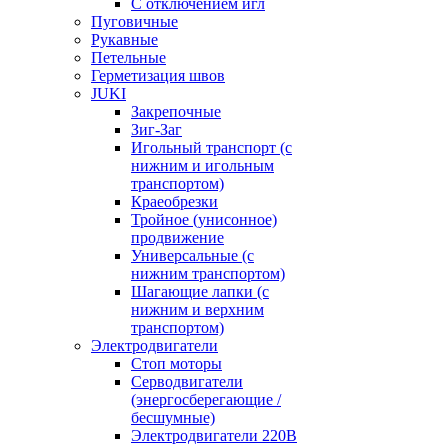
С отключением игл
Пуговичные
Рукавные
Петельные
Герметизация швов
JUKI
Закрепочные
Зиг-Заг
Игольный транспорт (с
нижним и игольным
транспортом)
Краеобрезки
Тройное (унисонное)
продвижение
Универсальные (с
нижним транспортом)
Шагающие лапки (с
нижним и верхним
транспортом)
Электродвигатели
Стоп моторы
Серводвигатели
(энергосберегающие /
бесшумные)
Электродвигатели 220В