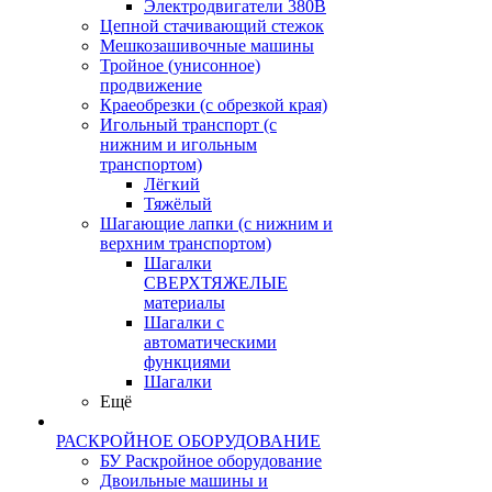
Электродвигатели 380В
Цепной стачивающий стежок
Мешкозашивочные машины
Тройное (унисонное)
продвижение
Краеобрезки (с обрезкой края)
Игольный транспорт (с
нижним и игольным
транспортом)
Лёгкий
Тяжёлый
Шагающие лапки (с нижним и
верхним транспортом)
Шагалки
СВЕРХТЯЖЕЛЫЕ
материалы
Шагалки с
автоматическими
функциями
Шагалки
Ещё
РАСКРОЙНОЕ ОБОРУДОВАНИЕ
БУ Раскройное оборудование
Двоильные машины и