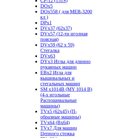
CP-12 (151S)
DOx5
DOx558 ( для MEB-3200
кл )
DPx1
DVx37 (62x37)
DVx57 (12-ти иголная
поясная)
DVx59 (62 x 59)
Стегалка
DVx63
DYx3 Иглы для длинно
рукавных машин
EBx2 Игла для
вышивальных и
стегальных машин
SM x1014B (MY 1014 B)
(4-х игольные
Распошивальные
машины)
TVх5 (62х45) (П-
образные машины)
TVх64 (Вх64)
TVх7 Для машин
Цепного стежка