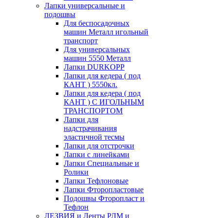
Лапки универсальные и
подошвы
Для беспосадочных
машин Металл игольный
транспорт
Для универсальных
машин 5550 Металл
Лапки DURKOPP
Лапки для кедера ( под
КАНТ ) 5550кл.
Лапки для кедера ( под
КАНТ ) С ИГОЛЬНЫМ
ТРАНСПОРТОМ
Лапки для
надстрачивания
эластичной тесмы
Лапки для отстрочки
Лапки с линейками
Лапки Специальные и
Ролики
Лапки Тефлоновые
Лапки Фторопластовые
Подошвы Фторопласт и
Тефлон
ЛЕЗВИЯ и Ленты РЛМ и