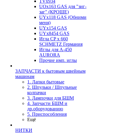
TVх934
UOx163 GAS для "зиг-
заг" (КРОШЕ)
UYx118 GAS (Обними
меня)
UYx154 GAS
UYx8454 GAS
Игла CP х 660
SCHMETZ Германия
Иглы для А-450
AURORA
Прочие имп. иглы
ЗАПЧАСТИ к бытовым швейным
машинам
1. Лапки бытовые
2. Шпульки / Шпульные
колпачки
3. Лампочки для БШМ
4. Запчасти БШМ и
др.оборудованию
5. Приспособления
Ещё
НИТКИ