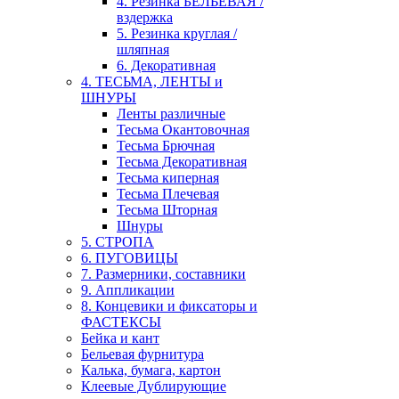
4. Резинка БЕЛЬЕВАЯ /
вздержка
5. Резинка круглая /
шляпная
6. Декоративная
4. ТЕСЬМА, ЛЕНТЫ и
ШНУРЫ
Ленты различные
Тесьма Окантовочная
Тесьма Брючная
Тесьма Декоративная
Тесьма киперная
Тесьма Плечевая
Тесьма Шторная
Шнуры
5. СТРОПА
6. ПУГОВИЦЫ
7. Размерники, составники
9. Аппликации
8. Концевики и фиксаторы и
ФАСТЕКСЫ
Бейка и кант
Бельевая фурнитура
Калька, бумага, картон
Клеевые Дублирующие