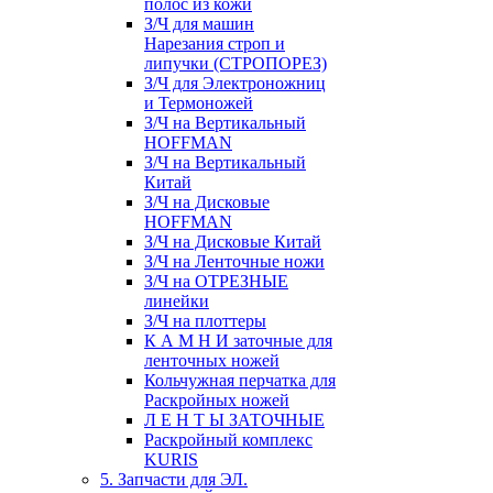
полос из кожи
З/Ч для машин
Нарезания строп и
липучки (СТРОПОРЕЗ)
З/Ч для Электроножниц
и Термоножей
З/Ч на Вертикальный
HOFFMAN
З/Ч на Вертикальный
Китай
З/Ч на Дисковые
HOFFMAN
З/Ч на Дисковые Китай
З/Ч на Ленточные ножи
З/Ч на ОТРЕЗНЫЕ
линейки
З/Ч на плоттеры
К А М Н И заточные для
ленточных ножей
Кольчужная перчатка для
Раскройных ножей
Л Е Н Т Ы ЗАТОЧНЫЕ
Раскройный комплекс
KURIS
5. Запчасти для ЭЛ.