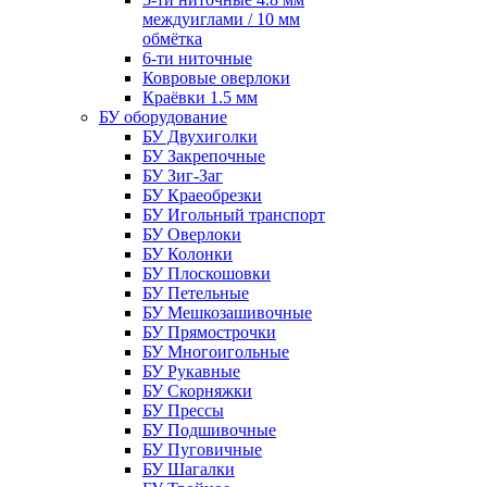
междуиглами / 10 мм
обмётка
6-ти ниточные
Ковровые оверлоки
Краёвки 1.5 мм
БУ оборудование
БУ Двухиголки
БУ Закрепочные
БУ Зиг-Заг
БУ Краеобрезки
БУ Игольный транспорт
БУ Оверлоки
БУ Колонки
БУ Плоскошовки
БУ Петельные
БУ Мешкозашивочные
БУ Прямострочки
БУ Многоигольные
БУ Рукавные
БУ Скорняжки
БУ Прессы
БУ Подшивочные
БУ Пуговичные
БУ Шагалки