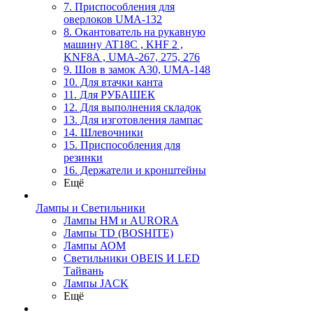
7. Приспособления для
оверлоков UMA-132
8. Окантователь на рукавную
машину AT18C , KHF 2 ,
KNF8A , UMA-267, 275, 276
9. Шов в замок А30, UMA-148
10. Для втачки канта
11. Для РУБАШЕК
12. Для выполнения складок
13. Для изготовления лампас
14. Шлевочники
15. Приспособления для
резинки
16. Держатели и кронштейны
Ещё
Лампы и Светильники
Лампы HM и AURORA
Лампы TD (BOSHITE)
Лампы АОМ
Светильники OBEIS И LED
Тайвань
Лампы JACK
Ещё