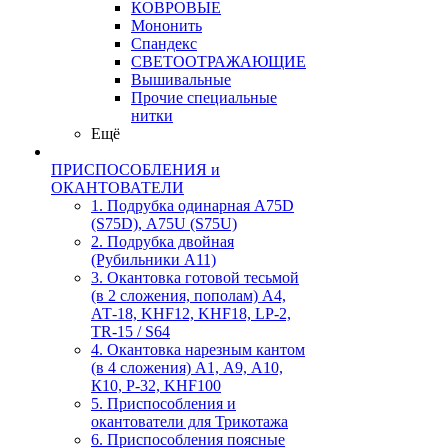
КОВРОВЫЕ
Мононить
Спандекс
СВЕТООТРАЖАЮЩИЕ
Вышивальные
Прочие специальные
нитки
Ещё
ПРИСПОСОБЛЕНИЯ и
ОКАНТОВАТЕЛИ
1. Подрубка одинарная А75D
(S75D), А75U (S75U)
2. Подрубка двойная
(Рубильники А11)
3. Окантовка готовой тесьмой
(в 2 сложения, пополам) А4,
АТ-18, KHF12, KHF18, LP-2,
TR-15 / S64
4. Окантовка нарезным кантом
(в 4 сложения) А1, А9, А10,
К10, Р-32, KHF100
5. Приспособления и
окантователи для Трикотажа
6. Приспособления поясные