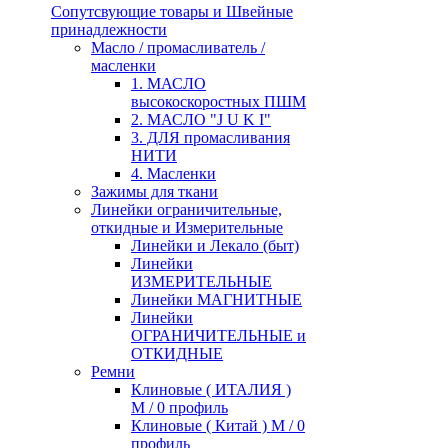
Сопутсвующие товары и Швейные
принадлежности
Масло / промасливатель /
масленки
1. МАСЛО
высокоскоростных ПШМ
2. МАСЛО "J U K I"
3. ДЛЯ промасливания
НИТИ
4. Масленки
Зажимы для ткани
Линейки ограничительные,
откидные и Измерительные
Линейки и Лекало (быт)
Линейки
ИЗМЕРИТЕЛЬНЫЕ
Линейки МАГНИТНЫЕ
Линейки
ОГРАНИЧИТЕЛЬНЫЕ и
ОТКИДНЫЕ
Ремни
Клиновые ( ИТАЛИЯ )
М / 0 профиль
Клиновые ( Китай ) М / 0
профиль