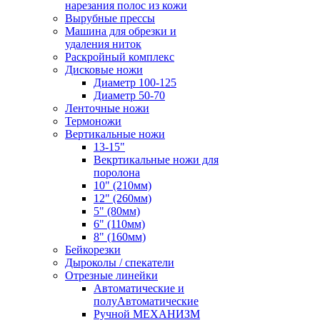
нарезания полос из кожи
Вырубные прессы
Машина для обрезки и
удаления ниток
Раскройный комплекс
Дисковые ножи
Диаметр 100-125
Диаметр 50-70
Ленточные ножи
Термоножи
Вертикальные ножи
13-15"
Векртикальные ножи для
поролона
10" (210мм)
12" (260мм)
5" (80мм)
6" (110мм)
8" (160мм)
Бейкорезки
Дыроколы / спекатели
Отрезные линейки
Автоматические и
полуАвтоматические
Ручной МЕХАНИЗМ