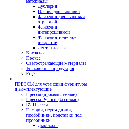
материалы
Дублерин
Плёнка для вышивки
Флизелин для вышивки
отрывной
Флизелин
нитепрошивной
Флизелин точечное
покрытие
Лента клеевая
Кружево
Прочее
Светоотражающие материалы
Упаковочная продукция
Ещё
ПРЕССЫ для установки фурнитуры
и Комплектующие
Прессы (промышленные)
Прессы Ручные (бытовые)
БУ Прессы
Насадки, переходники,
пробойники, подставки под
пробойники
Дыроколы