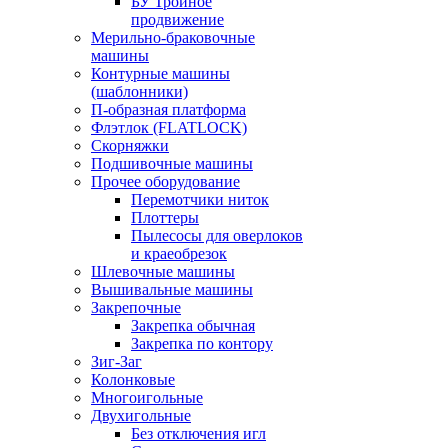
БУ Тройное
продвижение
Мерильно-браковочные
машины
Контурные машины
(шаблонники)
П-образная платформа
Флэтлок (FLATLOCK)
Скорняжки
Подшивочные машины
Прочее оборудование
Перемотчики ниток
Плоттеры
Пылесосы для оверлоков
и краеобрезок
Шлевочные машины
Вышивальные машины
Закрепочные
Закрепка обычная
Закрепка по контору
Зиг-Заг
Колонковые
Многоигольные
Двухигольные
Без отключения игл