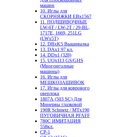
машин
10. Иглы для
СКОРНЯЖКИ EBx1567
11. ПОДШИВОЧНЫЕ
LW-6T / LW-2T / 29-BL,
1717E, 1669, 251LG
(LWx5T)
12. DBxK5 Вышивалка
13. DAx1 97 кл.
14. DDx1 (328)
15. UOx113 GS/GHS
(Многоиголные
машины)
16. Иглы для
МЕШКОЗАШИВОК
17. Иглы для коврового
оверлока
1807А (503 SC) Для
Минервы глазковой
190R Schmetz / MTx190
ПУГОВИЧНАЯ PFAFF
780С ИМИТАЦИЯ
558кл.
CP-1