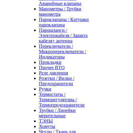
Аварийные клапаны
Манометры / Трубки
манометра
Пароклапаны / Катушки
пароклапана
Парошланги /
Электрокабеля / Защита
кабеля+ антенна
Переключатели /
Микропереключатели /
Индикаторы
Прокладки
Прочее ВТО
Реле давления
Розетки / Вилки /
Предохранители
Ручки
Термостаты /
Терморегуляторы /
Термопредохранители
Трубки / Линейки
мерительные
ТЭНЫ
Хомуты
Чехлы / Ткань для