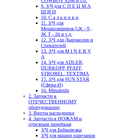
COWBOY 9266 и т.п.
9. З/Ч для С П Е Ц М А
Ш И Н
10. С а л ь н и к и
11. З/Ч для
Мешкозашивок GK - 9 ,
JK T - 26 и т.д.
12. З/Ч для Дыроколов и
Спекателей
13. З/Ч для M I N E R V
A
14. З/Ч для ADLER,
DURKOPP, PFAFF,
STROBEL, TEXTIMA
15. З/Ч для SUN STAR
(Сфера-Н)
16. Mitsubishi
2. Запчасти к
ОТЕЧЕСТВЕННОМУ
оборудованию
3. Винты расходники
4. Запчасти к НОЖАМ и
отрезным линейкам
З/Ч для Бейкорезки
З/Ч для машин нарезания