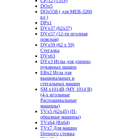
CP-12 (151S)
DOx5
DOx558 ( для MEB-3200
кл )
DPx1
DVx37 (62x37)
DVx57 (12-ти иголная
поясная)
DVx59 (62 x 59)
Стегалка
DVx63
DYx3 Иглы для длинно
рукавных машин
EBx2 Игла для
вышивальных и
стегальных машин
SM x1014B (MY 1014 B)
(4-х игольные
Распошивальные
машины)
TVх5 (62х45) (П-
образные машины)
TVх64 (Вх64)
TVх7 Для машин
Цепного стежка