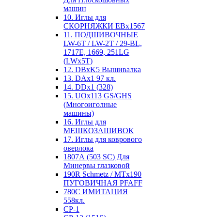
машин
10. Иглы для
СКОРНЯЖКИ EBx1567
11. ПОДШИВОЧНЫЕ
LW-6T / LW-2T / 29-BL,
1717E, 1669, 251LG
(LWx5T)
12. DBxK5 Вышивалка
13. DAx1 97 кл.
14. DDx1 (328)
15. UOx113 GS/GHS
(Многоиголные
машины)
16. Иглы для
МЕШКОЗАШИВОК
17. Иглы для коврового
оверлока
1807А (503 SC) Для
Минервы глазковой
190R Schmetz / MTx190
ПУГОВИЧНАЯ PFAFF
780С ИМИТАЦИЯ
558кл.
CP-1