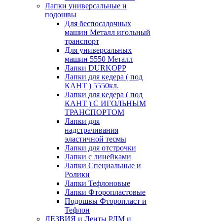
Лапки универсальные и
подошвы
Для беспосадочных
машин Металл игольный
транспорт
Для универсальных
машин 5550 Металл
Лапки DURKOPP
Лапки для кедера ( под
КАНТ ) 5550кл.
Лапки для кедера ( под
КАНТ ) С ИГОЛЬНЫМ
ТРАНСПОРТОМ
Лапки для
надстрачивания
эластичной тесмы
Лапки для отстрочки
Лапки с линейками
Лапки Специальные и
Ролики
Лапки Тефлоновые
Лапки Фторопластовые
Подошвы Фторопласт и
Тефлон
ЛЕЗВИЯ и Ленты РЛМ и