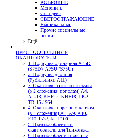
КОВРОВЫЕ
Мононить
Спандекс
СВЕТООТРАЖАЮЩИЕ
Вышивальные
Прочие специальные
нитки
Ещё
ПРИСПОСОБЛЕНИЯ и
ОКАНТОВАТЕЛИ
1. Подрубка одинарная А75D
(S75D), А75U (S75U)
2. Подрубка двойная
(Рубильники А11)
3. Окантовка готовой тесьмой
(в 2 сложения, пополам) А4,
АТ-18, KHF12, KHF18, LP-2,
TR-15 / S64
4. Окантовка нарезным кантом
(в 4 сложения) А1, А9, А10,
К10, Р-32, KHF100
5. Приспособления и
окантователи для Трикотажа
6. Приспособления поясные