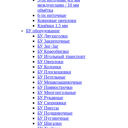
междуиглами / 10 мм
обмётка
6-ти ниточные
Ковровые оверлоки
Краёвки 1.5 мм
БУ оборудование
БУ Двухиголки
БУ Закрепочные
БУ Зиг-Заг
БУ Краеобрезки
БУ Игольный транспорт
БУ Оверлоки
БУ Колонки
БУ Плоскошовки
БУ Петельные
БУ Мешкозашивочные
БУ Прямострочки
БУ Многоигольные
БУ Рукавные
БУ Скорняжки
БУ Прессы
БУ Подшивочные
БУ Пуговичные
БУ Шагалки