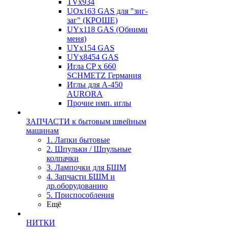
TVх934
UOx163 GAS для "зиг-
заг" (КРОШЕ)
UYx118 GAS (Обними
меня)
UYx154 GAS
UYx8454 GAS
Игла CP х 660
SCHMETZ Германия
Иглы для А-450
AURORA
Прочие имп. иглы
ЗАПЧАСТИ к бытовым швейным
машинам
1. Лапки бытовые
2. Шпульки / Шпульные
колпачки
3. Лампочки для БШМ
4. Запчасти БШМ и
др.оборудованию
5. Приспособления
Ещё
НИТКИ