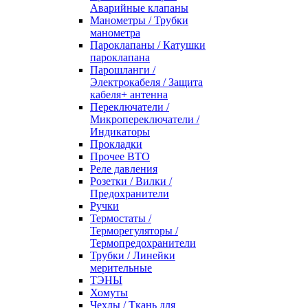
Аварийные клапаны
Манометры / Трубки
манометра
Пароклапаны / Катушки
пароклапана
Парошланги /
Электрокабеля / Защита
кабеля+ антенна
Переключатели /
Микропереключатели /
Индикаторы
Прокладки
Прочее ВТО
Реле давления
Розетки / Вилки /
Предохранители
Ручки
Термостаты /
Терморегуляторы /
Термопредохранители
Трубки / Линейки
мерительные
ТЭНЫ
Хомуты
Чехлы / Ткань для