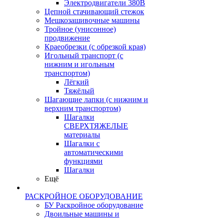
Электродвигатели 380В
Цепной стачивающий стежок
Мешкозашивочные машины
Тройное (унисонное)
продвижение
Краеобрезки (с обрезкой края)
Игольный транспорт (с
нижним и игольным
транспортом)
Лёгкий
Тяжёлый
Шагающие лапки (с нижним и
верхним транспортом)
Шагалки
СВЕРХТЯЖЕЛЫЕ
материалы
Шагалки с
автоматическими
функциями
Шагалки
Ещё
РАСКРОЙНОЕ ОБОРУДОВАНИЕ
БУ Раскройное оборудование
Двоильные машины и