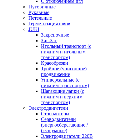
С отключением игл
Пуговичные
Рукавные
Петельные
Герметизация швов
JUKI
Закрепочные
Зиг-Заг
Игольный транспорт (с
нижним и игольным
транспортом)
Краеобрезки
Тройное (унисонное)
продвижение
Универсальные (с
нижним транспортом)
Шагающие лапки (с
нижним и верхним
транспортом)
Электродвигатели
Стоп моторы
Серводвигатели
(энергосберегающие /
бесшумные)
Электродвигатели 220В