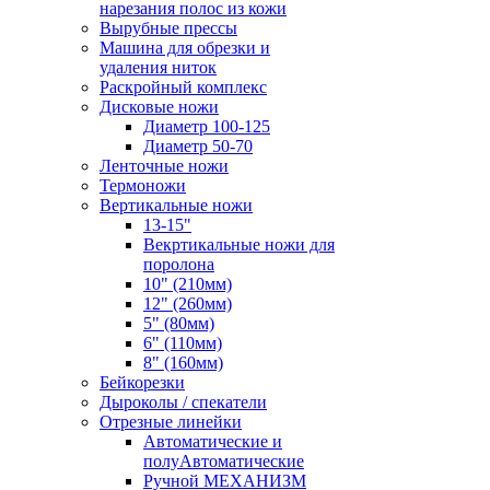
нарезания полос из кожи
Вырубные прессы
Машина для обрезки и
удаления ниток
Раскройный комплекс
Дисковые ножи
Диаметр 100-125
Диаметр 50-70
Ленточные ножи
Термоножи
Вертикальные ножи
13-15"
Векртикальные ножи для
поролона
10" (210мм)
12" (260мм)
5" (80мм)
6" (110мм)
8" (160мм)
Бейкорезки
Дыроколы / спекатели
Отрезные линейки
Автоматические и
полуАвтоматические
Ручной МЕХАНИЗМ