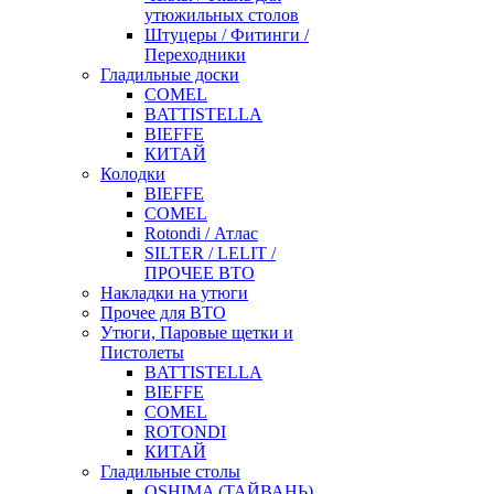
утюжильных столов
Штуцеры / Фитинги /
Переходники
Гладильные доски
COMEL
BATTISTELLA
BIEFFE
КИТАЙ
Колодки
BIEFFE
COMEL
Rotondi / Атлас
SILTER / LELIT /
ПРОЧЕЕ ВТО
Накладки на утюги
Прочее для ВТО
Утюги, Паровые щетки и
Пистолеты
BATTISTELLA
BIEFFE
COMEL
ROTONDI
КИТАЙ
Гладильные столы
OSHIMA (ТАЙВАНЬ)