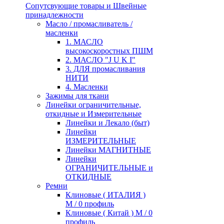
Сопутсвующие товары и Швейные
принадлежности
Масло / промасливатель /
масленки
1. МАСЛО
высокоскоростных ПШМ
2. МАСЛО "J U K I"
3. ДЛЯ промасливания
НИТИ
4. Масленки
Зажимы для ткани
Линейки ограничительные,
откидные и Измерительные
Линейки и Лекало (быт)
Линейки
ИЗМЕРИТЕЛЬНЫЕ
Линейки МАГНИТНЫЕ
Линейки
ОГРАНИЧИТЕЛЬНЫЕ и
ОТКИДНЫЕ
Ремни
Клиновые ( ИТАЛИЯ )
М / 0 профиль
Клиновые ( Китай ) М / 0
профиль