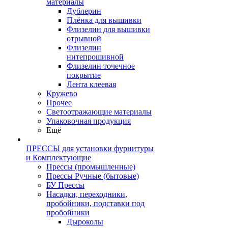
материалы
Дублерин
Плёнка для вышивки
Флизелин для вышивки
отрывной
Флизелин
нитепрошивной
Флизелин точечное
покрытие
Лента клеевая
Кружево
Прочее
Светоотражающие материалы
Упаковочная продукция
Ещё
ПРЕССЫ для установки фурнитуры
и Комплектующие
Прессы (промышленные)
Прессы Ручные (бытовые)
БУ Прессы
Насадки, переходники,
пробойники, подставки под
пробойники
Дыроколы