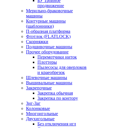
БУ Тройное
продвижение
Мерильно-браковочные
машины
Контурные машины
(шаблонники)
П-образная платформа
Флэтлок (FLATLOCK)
Скорняжки
Подшивочные машины
Прочее оборудование
Перемотчики ниток
Плоттеры
Пылесосы для оверлоков
и краеобрезок
Шлевочные машины
Вышивальные машины
Закрепочные
Закрепка обычная
Закрепка по контору
Зиг-Заг
Колонковые
Многоигольные
Двухигольные
Без отключения игл