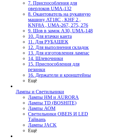
7. Приспособления для
оверлоков UMA-132
8. Окантователь на рукавную
машину AT18C , KHF 2 ,
KNF8A , UMA-267, 275, 276
9. Шов в замок А30, UMA-148
10. Для втачки канта
11. Для РУБАШЕК
12. Для выполнения складок
13. Для изготовления лампас
14. Шлевочники
15. Приспособления для
резинки
16. Держатели и кронштейны
Ещё
Лампы и Светильники
Лампы HM и AURORA
Лампы TD (BOSHITE)
Лампы АОМ
Светильники OBEIS И LED
Тайвань
Лампы JACK
Ещё