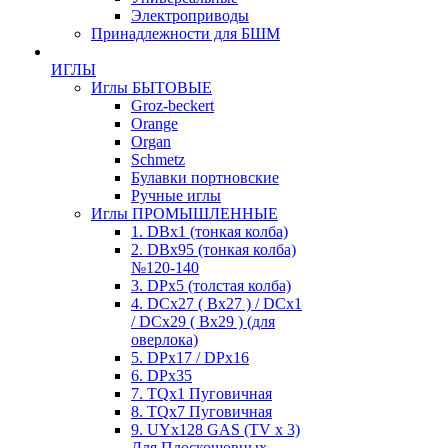
Электроприводы
Принадлежности для БШМ
ИГЛЫ
Иглы БЫТОВЫЕ
Groz-beckert
Orange
Organ
Schmetz
Булавки портновские
Ручные иглы
Иглы ПРОМЫШЛЕННЫЕ
1. DBx1 (тонкая колба)
2. DBx95 (тонкая колба)
№120-140
3. DPx5 (толстая колба)
4. DCx27 ( Bx27 ) / DCx1
/ DCx29 ( Bx29 ) (для
оверлока)
5. DPx17 / DPx16
6. DPx35
7. TQx1 Пуговичная
8. TQx7 Пуговичная
9. UYx128 GAS (TV x 3)
Для Плоскошовных