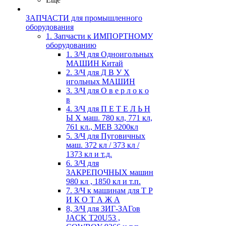
ЗАПЧАСТИ для промышленного
оборудования
1. Запчасти к ИМПОРТНОМУ
оборудованию
1. З/Ч для Одноигольных
МАШИН Китай
2. З/Ч для Д В У Х
игольных МАШИН
3. З/Ч для О в е р л о к о
в
4. З/Ч для П Е Т Е Л Ь Н
Ы Х маш. 780 кл, 771 кл,
761 кл., MEB 3200кл
5. З/Ч для Пуговичных
маш. 372 кл / 373 кл /
1373 кл и т.д.
6. З/Ч для
ЗАКРЕПОЧНЫХ машин
980 кл , 1850 кл и т.п.
7. З/Ч к машинам для Т Р
И К О Т А Ж А
8, З/Ч для ЗИГ-ЗАГов
JACK Т20U53 ,