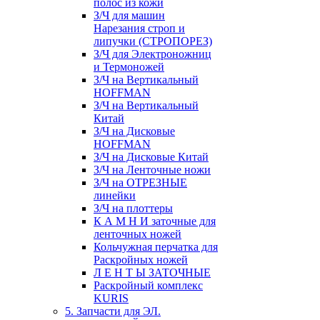
полос из кожи
З/Ч для машин
Нарезания строп и
липучки (СТРОПОРЕЗ)
З/Ч для Электроножниц
и Термоножей
З/Ч на Вертикальный
HOFFMAN
З/Ч на Вертикальный
Китай
З/Ч на Дисковые
HOFFMAN
З/Ч на Дисковые Китай
З/Ч на Ленточные ножи
З/Ч на ОТРЕЗНЫЕ
линейки
З/Ч на плоттеры
К А М Н И заточные для
ленточных ножей
Кольчужная перчатка для
Раскройных ножей
Л Е Н Т Ы ЗАТОЧНЫЕ
Раскройный комплекс
KURIS
5. Запчасти для ЭЛ.