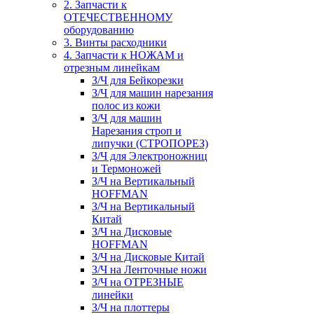
2. Запчасти к
ОТЕЧЕСТВЕННОМУ
оборудованию
3. Винты расходники
4. Запчасти к НОЖАМ и
отрезным линейкам
З/Ч для Бейкорезки
З/Ч для машин нарезания
полос из кожи
З/Ч для машин
Нарезания строп и
липучки (СТРОПОРЕЗ)
З/Ч для Электроножниц
и Термоножей
З/Ч на Вертикальный
HOFFMAN
З/Ч на Вертикальный
Китай
З/Ч на Дисковые
HOFFMAN
З/Ч на Дисковые Китай
З/Ч на Ленточные ножи
З/Ч на ОТРЕЗНЫЕ
линейки
З/Ч на плоттеры