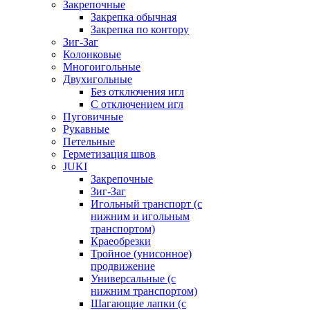
Закрепочные
Закрепка обычная
Закрепка по контору
Зиг-Заг
Колонковые
Многоигольные
Двухигольные
Без отключения игл
С отключением игл
Пуговичные
Рукавные
Петельные
Герметизация швов
JUKI
Закрепочные
Зиг-Заг
Игольный транспорт (с
нижним и игольным
транспортом)
Краеобрезки
Тройное (унисонное)
продвижение
Универсальные (с
нижним транспортом)
Шагающие лапки (с