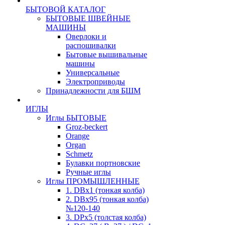
БЫТОВОЙ КАТАЛОГ
БЫТОВЫЕ ШВЕЙНЫЕ
МАШИНЫ
Оверлоки и
распошивалки
Бытовые вышивальные
машины
Универсальные
Электроприводы
Принадлежности для БШМ
ИГЛЫ
Иглы БЫТОВЫЕ
Groz-beckert
Orange
Organ
Schmetz
Булавки портновские
Ручные иглы
Иглы ПРОМЫШЛЕННЫЕ
1. DBx1 (тонкая колба)
2. DBx95 (тонкая колба)
№120-140
3. DPx5 (толстая колба)