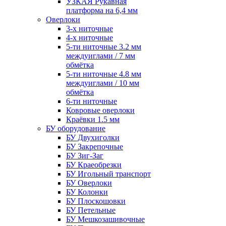
УЗКАЯ Рукавная
платформа на 6,4 мм
Оверлоки
3-х ниточные
4-х ниточные
5-ти ниточные 3.2 мм
междуиглами / 7 мм
обмётка
5-ти ниточные 4.8 мм
междуиглами / 10 мм
обмётка
6-ти ниточные
Ковровые оверлоки
Краёвки 1.5 мм
БУ оборудование
БУ Двухиголки
БУ Закрепочные
БУ Зиг-Заг
БУ Краеобрезки
БУ Игольный транспорт
БУ Оверлоки
БУ Колонки
БУ Плоскошовки
БУ Петельные
БУ Мешкозашивочные