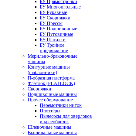
БУ Прямострочки
БУ Многоигольные
БУ Рукавные
БУ Скорняжки
БУ Прессы
БУ Подшивочные
БУ Пуговичные
БУ Шагалки
БУ Тройное
продвижение
Мерильно-браковочные
машины
Контурные машины
(шаблонники)
П-образная платформа
Флэтлок (FLATLOCK)
Скорняжки
Подшивочные машины
Прочее оборудование
Перемотчики ниток
Плоттеры
Пылесосы для оверлоков
и краеобрезок
Шлевочные машины
Вышивальные машины