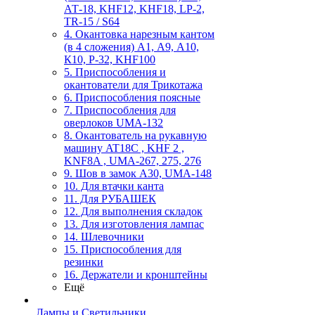
АТ-18, KHF12, KHF18, LP-2,
TR-15 / S64
4. Окантовка нарезным кантом
(в 4 сложения) А1, А9, А10,
К10, Р-32, KHF100
5. Приспособления и
окантователи для Трикотажа
6. Приспособления поясные
7. Приспособления для
оверлоков UMA-132
8. Окантователь на рукавную
машину AT18C , KHF 2 ,
KNF8A , UMA-267, 275, 276
9. Шов в замок А30, UMA-148
10. Для втачки канта
11. Для РУБАШЕК
12. Для выполнения складок
13. Для изготовления лампас
14. Шлевочники
15. Приспособления для
резинки
16. Держатели и кронштейны
Ещё
Лампы и Светильники