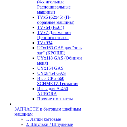
(4-х игольные
Распошивальные
машины)
TVх5 (62х45) (П-
образные машины)
TVх64 (Вх64)
TVх7 Для машин
Цепного стежка
TVх934
UOx163 GAS для "зиг-
заг" (КРОШЕ)
UYx118 GAS (Обними
меня)
UYx154 GAS
UYx8454 GAS
Игла CP х 660
SCHMETZ Германия
Иглы для А-450
AURORA
Прочие имп. иглы
ЗАПЧАСТИ к бытовым швейным
машинам
1. Лапки бытовые
2. Шпульки / Шпульные