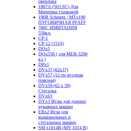
оверлока
1807А (503 SC) Для
Минервы глазковой
190R Schmetz / MTx190
ПУГОВИЧНАЯ PFAFF
780С ИМИТАЦИЯ
558кл.
CP-1
CP-12 (151S)
DOx5
DOx558 ( для MEB-3200
кл )
DPx1
DVx37 (62x37)
DVx57 (12-ти иголная
поясная)
DVx59 (62 x 59)
Стегалка
DVx63
DYx3 Иглы для длинно
рукавных машин
EBx2 Игла для
вышивальных и
стегальных машин
SM x1014B (MY 1014 B)