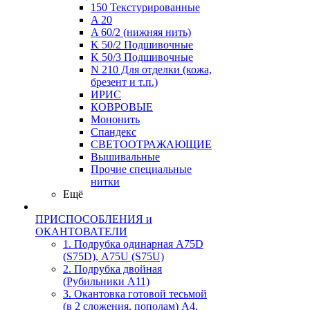
150 Текстурированные
A 20
A 60/2 (нижняя нить)
K 50/2 Подшивочные
K 50/3 Подшивочные
N 210 Для отделки (кожа,
брезент и т.п.)
ИРИС
КОВРОВЫЕ
Мононить
Спандекс
СВЕТООТРАЖАЮЩИЕ
Вышивальные
Прочие специальные
нитки
Ещё
ПРИСПОСОБЛЕНИЯ и
ОКАНТОВАТЕЛИ
1. Подрубка одинарная А75D
(S75D), А75U (S75U)
2. Подрубка двойная
(Рубильники А11)
3. Окантовка готовой тесьмой
(в 2 сложения, пополам) А4,