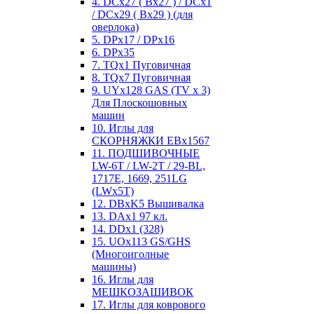
4. DCx27 ( Bx27 ) / DCx1
/ DCx29 ( Bx29 ) (для
оверлока)
5. DPx17 / DPx16
6. DPx35
7. TQx1 Пуговичная
8. TQx7 Пуговичная
9. UYx128 GAS (TV x 3)
Для Плоскошовных
машин
10. Иглы для
СКОРНЯЖКИ EBx1567
11. ПОДШИВОЧНЫЕ
LW-6T / LW-2T / 29-BL,
1717E, 1669, 251LG
(LWx5T)
12. DBxK5 Вышивалка
13. DAx1 97 кл.
14. DDx1 (328)
15. UOx113 GS/GHS
(Многоиголные
машины)
16. Иглы для
МЕШКОЗАШИВОК
17. Иглы для коврового