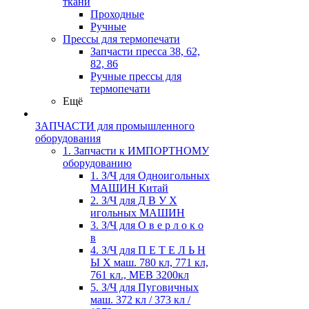
ткани
Проходные
Ручные
Прессы для термопечати
Запчасти пресса 38, 62,
82, 86
Ручные прессы для
термопечати
Ещё
ЗАПЧАСТИ для промышленного
оборудования
1. Запчасти к ИМПОРТНОМУ
оборудованию
1. З/Ч для Одноигольных
МАШИН Китай
2. З/Ч для Д В У Х
игольных МАШИН
3. З/Ч для О в е р л о к о
в
4. З/Ч для П Е Т Е Л Ь Н
Ы Х маш. 780 кл, 771 кл,
761 кл., MEB 3200кл
5. З/Ч для Пуговичных
маш. 372 кл / 373 кл /