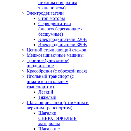
нижним и верхним
транспортом)
Электродвигатели
Стоп моторы
Серводвигатели
(энергосберегающие /
бесшумные)
Электродвигатели 220В
Электродвигатели 380В
Цепной стачивающий стежок
Мешкозашивочные машины
Тройное (унисонное)
продвижение
Краеобрезки (с обрезкой края)
Игольный транспорт (с
нижним и игольным
транспортом)
Лёгкий
Тяжёлый
Шагающие лапки (с нижним и
верхним транспортом)
Шагалки
СВЕРХТЯЖЕЛЫЕ
материалы
Шагалки с