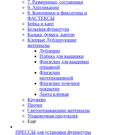
7. Размерники, составники
9. Аппликации
8. Концевики и фиксаторы и
ФАСТЕКСЫ
Бейка и кант
Бельевая фурнитура
Калька, бумага, картон
Клеевые Дублирующие
материалы
Дублерин
Плёнка для вышивки
Флизелин для вышивки
отрывной
Флизелин
нитепрошивной
Флизелин точечное
покрытие
Лента клеевая
Кружево
Прочее
Светоотражающие материалы
Упаковочная продукция
Ещё
ПРЕССЫ для установки фурнитуры