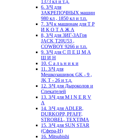
1373 кл и т.д.
6. З/Ч для
ЗАКРЕПОЧНЫХ машин
980 кл , 1850 кл и т.п.
7. З/Ч к машинам для Т Р
И К О Т А Ж А
8, З/Ч для ЗИГ-ЗАГов
JACK Т20U53 ,
COWBOY 9266 и т.п.
9. З/Ч для С П Е Ц М А
Ш И Н
10. С а л ь н и к и
11. З/Ч для
Мешкозашивок GK - 9 ,
JK T - 26 и т.д.
12. З/Ч для Дыроколов и
Спекателей
13. З/Ч для M I N E R V
A
14. З/Ч для ADLER,
DURKOPP, PFAFF,
STROBEL, TEXTIMA
15. З/Ч для SUN STAR
(Сфера-Н)
16. Mitsubishi