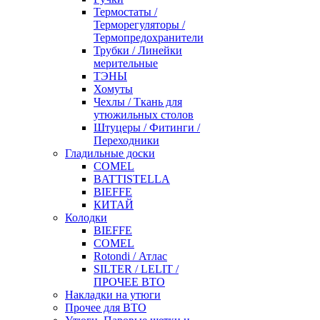
Термостаты /
Терморегуляторы /
Термопредохранители
Трубки / Линейки
мерительные
ТЭНЫ
Хомуты
Чехлы / Ткань для
утюжильных столов
Штуцеры / Фитинги /
Переходники
Гладильные доски
COMEL
BATTISTELLA
BIEFFE
КИТАЙ
Колодки
BIEFFE
COMEL
Rotondi / Атлас
SILTER / LELIT /
ПРОЧЕЕ ВТО
Накладки на утюги
Прочее для ВТО