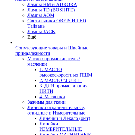
Лампы HM и AURORA
Лампы TD (BOSHITE)
Лампы АОМ
Светильники OBEIS И LED
Тайвань
Лампы JACK
Ещё
Сопутсвующие товары и Швейные
принадлежности
Масло / промасливатель /
масленки
1. МАСЛО
высокоскоростных ПШМ
2. МАСЛО "J U K I"
3. ДЛЯ промасливания
НИТИ
4. Масленки
Зажимы для ткани
Линейки ограничительные,
откидные и Измерительные
Линейки и Лекало (быт)
Линейки
ИЗМЕРИТЕЛЬНЫЕ
Линейки МАГНИТНЫЕ