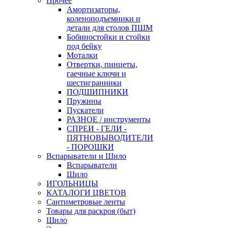
Прочее
Амортизаторы,
коленоподъемники и
детали для столов ПШМ
Бобиностойки и стойки
под бейку
Моталки
Отвертки, пинцеты,
гаечные ключи и
шестигранники
ПОДШИПНИКИ
Пружины
Пускатели
РАЗНОЕ / инструменты
СПРЕИ - ГЕЛИ -
ПЯТНОВЫВОДИТЕЛИ
- ПОРОШКИ
Вспарыватели и Шило
Вспарыватели
Шило
ИГОЛЬНИЦЫ
КАТАЛОГИ ЦВЕТОВ
Сантиметровые ленты
Товары для раскроя (быт)
Шило