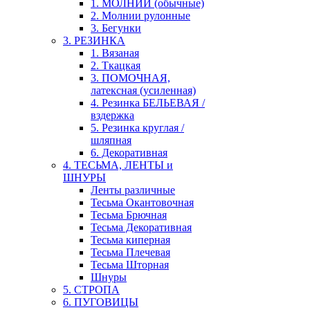
1. МОЛНИИ (обычные)
2. Молнии рулонные
3. Бегунки
3. РЕЗИНКА
1. Вязаная
2. Ткацкая
3. ПОМОЧНАЯ,
латексная (усиленная)
4. Резинка БЕЛЬЕВАЯ /
вздержка
5. Резинка круглая /
шляпная
6. Декоративная
4. ТЕСЬМА, ЛЕНТЫ и
ШНУРЫ
Ленты различные
Тесьма Окантовочная
Тесьма Брючная
Тесьма Декоративная
Тесьма киперная
Тесьма Плечевая
Тесьма Шторная
Шнуры
5. СТРОПА
6. ПУГОВИЦЫ