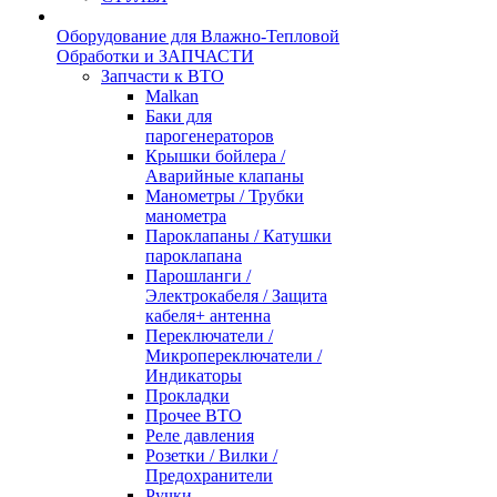
Оборудование для Влажно-Тепловой
Обработки и ЗАПЧАСТИ
Запчасти к ВТО
Malkan
Баки для
парогенераторов
Крышки бойлера /
Аварийные клапаны
Манометры / Трубки
манометра
Пароклапаны / Катушки
пароклапана
Парошланги /
Электрокабеля / Защита
кабеля+ антенна
Переключатели /
Микропереключатели /
Индикаторы
Прокладки
Прочее ВТО
Реле давления
Розетки / Вилки /
Предохранители
Ручки