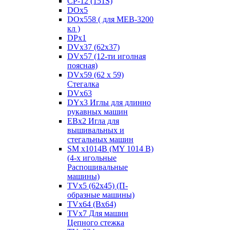
CP-12 (151S)
DOx5
DOx558 ( для MEB-3200
кл )
DPx1
DVx37 (62x37)
DVx57 (12-ти иголная
поясная)
DVx59 (62 x 59)
Стегалка
DVx63
DYx3 Иглы для длинно
рукавных машин
EBx2 Игла для
вышивальных и
стегальных машин
SM x1014B (MY 1014 B)
(4-х игольные
Распошивальные
машины)
TVх5 (62х45) (П-
образные машины)
TVх64 (Вх64)
TVх7 Для машин
Цепного стежка