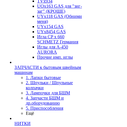
TVх934
UOx163 GAS для "зиг-
заг" (КРОШЕ)
UYx118 GAS (Обними
меня)
UYx154 GAS
UYx8454 GAS
Игла CP х 660
SCHMETZ Германия
Иглы для А-450
AURORA
Прочие имп. иглы
ЗАПЧАСТИ к бытовым швейным
машинам
1. Лапки бытовые
2. Шпульки / Шпульные
колпачки
3. Лампочки для БШМ
4. Запчасти БШМ и
др.оборудованию
5. Приспособления
Ещё
НИТКИ