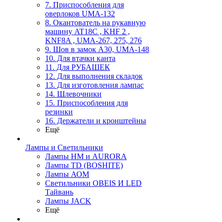
7. Приспособления для
оверлоков UMA-132
8. Окантователь на рукавную
машину AT18C , KHF 2 ,
KNF8A , UMA-267, 275, 276
9. Шов в замок А30, UMA-148
10. Для втачки канта
11. Для РУБАШЕК
12. Для выполнения складок
13. Для изготовления лампас
14. Шлевочники
15. Приспособления для
резинки
16. Держатели и кронштейны
Ещё
Лампы и Светильники
Лампы HM и AURORA
Лампы TD (BOSHITE)
Лампы АОМ
Светильники OBEIS И LED
Тайвань
Лампы JACK
Ещё