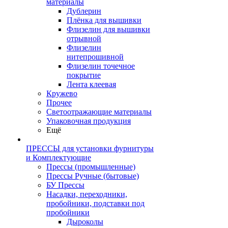
материалы
Дублерин
Плёнка для вышивки
Флизелин для вышивки
отрывной
Флизелин
нитепрошивной
Флизелин точечное
покрытие
Лента клеевая
Кружево
Прочее
Светоотражающие материалы
Упаковочная продукция
Ещё
ПРЕССЫ для установки фурнитуры
и Комплектующие
Прессы (промышленные)
Прессы Ручные (бытовые)
БУ Прессы
Насадки, переходники,
пробойники, подставки под
пробойники
Дыроколы