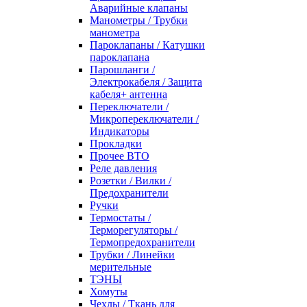
Аварийные клапаны
Манометры / Трубки
манометра
Пароклапаны / Катушки
пароклапана
Парошланги /
Электрокабеля / Защита
кабеля+ антенна
Переключатели /
Микропереключатели /
Индикаторы
Прокладки
Прочее ВТО
Реле давления
Розетки / Вилки /
Предохранители
Ручки
Термостаты /
Терморегуляторы /
Термопредохранители
Трубки / Линейки
мерительные
ТЭНЫ
Хомуты
Чехлы / Ткань для