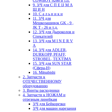
COWBOY 9266 и т.п.
9. З/Ч для С П Е Ц М А
Ш И Н
10. С а л ь н и к и
11. З/Ч для
Мешкозашивок GK - 9 ,
JK T - 26 и т.д.
12. З/Ч для Дыроколов и
Спекателей
13. З/Ч для M I N E R V
A
14. З/Ч для ADLER,
DURKOPP, PFAFF,
STROBEL, TEXTIMA
15. З/Ч для SUN STAR
(Сфера-Н)
16. Mitsubishi
2. Запчасти к
ОТЕЧЕСТВЕННОМУ
оборудованию
3. Винты расходники
4. Запчасти к НОЖАМ и
отрезным линейкам
З/Ч для Бейкорезки
З/Ч для машин нарезания