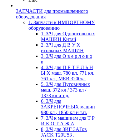
ЗАПЧАСТИ для промышленного
оборудования
1. Запчасти к ИМПОРТНОМУ
оборудованию
1. З/Ч для Одноигольных
МАШИН Китай
2. З/Ч для Д В У Х
игольных МАШИН
3. З/Ч для О в е р л о к о
в
4. З/Ч для П Е Т Е Л Ь Н
Ы Х маш. 780 кл, 771 кл,
761 кл., MEB 3200кл
5. З/Ч для Пуговичных
маш. 372 кл / 373 кл /
1373 кл и т.д.
6. З/Ч для
ЗАКРЕПОЧНЫХ машин
980 кл , 1850 кл и т.п.
7. З/Ч к машинам для Т Р
И К О Т А Ж А
8, З/Ч для ЗИГ-ЗАГов
JACK Т20U53 ,