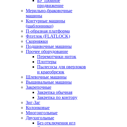
БУ Тройное
продвижение
Мерильно-браковочные
машины
Контурные машины
(шаблонники)
П-образная платформа
Флэтлок (FLATLOCK)
Скорняжки
Подшивочные машины
Прочее оборудование
Перемотчики ниток
Плоттеры
Пылесосы для оверлоков
и краеобрезок
Шлевочные машины
Вышивальные машины
Закрепочные
Закрепка обычная
Закрепка по контору
Зиг-Заг
Колонковые
Многоигольные
Двухигольные
Без отключения игл