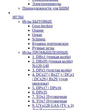
Электроприводы
Принадлежности для БШМ
ИГЛЫ
Иглы БЫТОВЫЕ
Groz-beckert
Orange
Organ
Schmetz
Булавки портновские
Ручные иглы
Иглы ПРОМЫШЛЕННЫЕ
1. DBx1 (тонкая колба)
2. DBx95 (тонкая колба)
№120-140
3. DPx5 (толстая колба)
4. DCx27 ( Bx27 ) / DCx1
/ DCx29 ( Bx29 ) (для
оверлока)
5. DPx17 / DPx16
6. DPx35
7. TQx1 Пуговичная
8. TQx7 Пуговичная
9. UYx128 GAS (TV x 3)
Для Плоскошовных