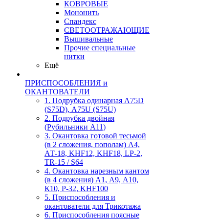
КОВРОВЫЕ
Мононить
Спандекс
СВЕТООТРАЖАЮЩИЕ
Вышивальные
Прочие специальные
нитки
Ещё
ПРИСПОСОБЛЕНИЯ и
ОКАНТОВАТЕЛИ
1. Подрубка одинарная А75D
(S75D), А75U (S75U)
2. Подрубка двойная
(Рубильники А11)
3. Окантовка готовой тесьмой
(в 2 сложения, пополам) А4,
АТ-18, KHF12, KHF18, LP-2,
TR-15 / S64
4. Окантовка нарезным кантом
(в 4 сложения) А1, А9, А10,
К10, Р-32, KHF100
5. Приспособления и
окантователи для Трикотажа
6. Приспособления поясные