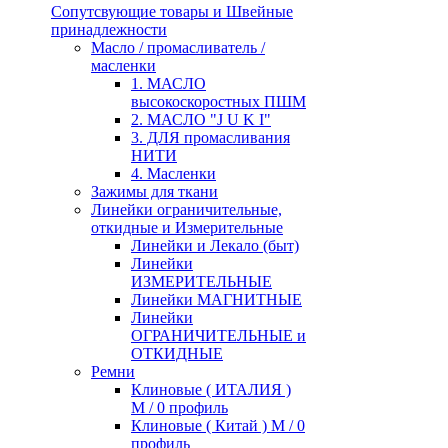
Сопутсвующие товары и Швейные
принадлежности
Масло / промасливатель /
масленки
1. МАСЛО
высокоскоростных ПШМ
2. МАСЛО "J U K I"
3. ДЛЯ промасливания
НИТИ
4. Масленки
Зажимы для ткани
Линейки ограничительные,
откидные и Измерительные
Линейки и Лекало (быт)
Линейки
ИЗМЕРИТЕЛЬНЫЕ
Линейки МАГНИТНЫЕ
Линейки
ОГРАНИЧИТЕЛЬНЫЕ и
ОТКИДНЫЕ
Ремни
Клиновые ( ИТАЛИЯ )
М / 0 профиль
Клиновые ( Китай ) М / 0
профиль