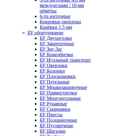
междуиглами / 10 мм
обмётка
6-ти ниточные
Ковровые оверлоки
Краёвки 1.5 мм
БУ оборудование
БУ Двухиголки
БУ Закрепочные
БУ Зиг-Заг
БУ Краеобрезки
БУ Игольный транспорт
БУ Оверлоки
БУ Колонки
БУ Плоскошовки
БУ Петельные
БУ Мешкозашивочные
БУ Прямострочки
БУ Многоигольные
БУ Рукавные
БУ Скорняжки
БУ Прессы
БУ Подшивочные
БУ Пуговичные
БУ Шагалки