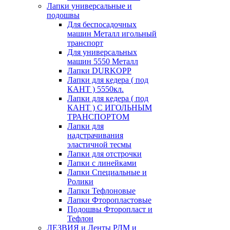
Лапки универсальные и
подошвы
Для беспосадочных
машин Металл игольный
транспорт
Для универсальных
машин 5550 Металл
Лапки DURKOPP
Лапки для кедера ( под
КАНТ ) 5550кл.
Лапки для кедера ( под
КАНТ ) С ИГОЛЬНЫМ
ТРАНСПОРТОМ
Лапки для
надстрачивания
эластичной тесмы
Лапки для отстрочки
Лапки с линейками
Лапки Специальные и
Ролики
Лапки Тефлоновые
Лапки Фторопластовые
Подошвы Фторопласт и
Тефлон
ЛЕЗВИЯ и Ленты РЛМ и