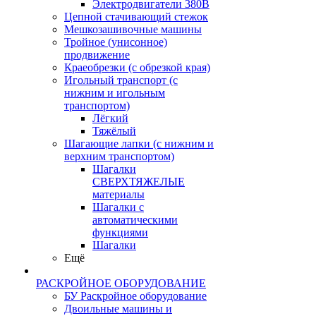
Электродвигатели 380В
Цепной стачивающий стежок
Мешкозашивочные машины
Тройное (унисонное)
продвижение
Краеобрезки (с обрезкой края)
Игольный транспорт (с
нижним и игольным
транспортом)
Лёгкий
Тяжёлый
Шагающие лапки (с нижним и
верхним транспортом)
Шагалки
СВЕРХТЯЖЕЛЫЕ
материалы
Шагалки с
автоматическими
функциями
Шагалки
Ещё
РАСКРОЙНОЕ ОБОРУДОВАНИЕ
БУ Раскройное оборудование
Двоильные машины и