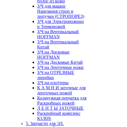
полос из кожи
З/Ч для машин
Нарезания строп и
липучки (СТРОПОРЕЗ)
З/Ч для Электроножниц
и Термоножей
З/Ч на Вертикальный
HOFFMAN
З/Ч на Вертикальный
Китай
З/Ч на Дисковые
HOFFMAN
З/Ч на Дисковые Китай
З/Ч на Ленточные ножи
З/Ч на ОТРЕЗНЫЕ
линейки
З/Ч на плоттеры
К А М Н И заточные для
ленточных ножей
Кольчужная перчатка для
Раскройных ножей
Л Е Н Т Ы ЗАТОЧНЫЕ
Раскройный комплекс
KURIS
5. Запчасти для ЭЛ.