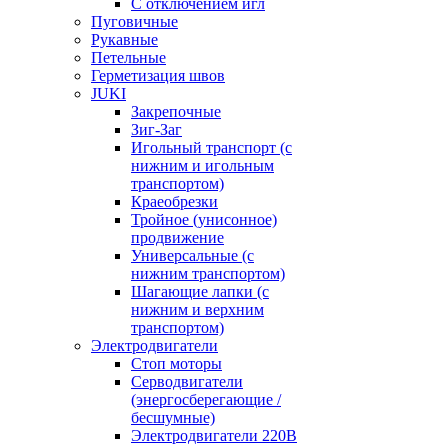
С отключением игл
Пуговичные
Рукавные
Петельные
Герметизация швов
JUKI
Закрепочные
Зиг-Заг
Игольный транспорт (с
нижним и игольным
транспортом)
Краеобрезки
Тройное (унисонное)
продвижение
Универсальные (с
нижним транспортом)
Шагающие лапки (с
нижним и верхним
транспортом)
Электродвигатели
Стоп моторы
Серводвигатели
(энергосберегающие /
бесшумные)
Электродвигатели 220В