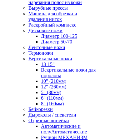
нарезания полос из кожи
Вырубные прессы
Машина для обрезки и
удаления ниток
Раскройный комплекс
Дисковые ножи
Диаметр 100-125
Диаметр 50-70
Ленточные ножи
Термоножи
Вертикальные ножи
13-15"
Векртикальные ножи для
поролона
10" (210мм)
12" (260мм)
5" (80мм)
6" (110мм)
8" (160мм)
Бейкорезки
Дыроколы / спекатели
Отрезные линейки
Автоматические и
полуАвтоматические
Ручной МЕХАНИЗМ