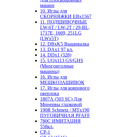
машин
10. Иглы для
СКОРНЯЖКИ EBx1567
11. ПОДШИВОЧНЫЕ
LW-6T / LW-2T / 29-BL,
1717E, 1669, 251LG
(LWx5T)
12. DBxK5 Вышивалка
13. DAx1 97 кл.
14. DDx1 (328)
15. UOx113 GS/GHS
(Многоиголные
машины)
16. Иглы для
МЕШКОЗАШИВОК
17. Иглы для коврового
оверлока
1807А (503 SC) Для
Минервы глазковой
190R Schmetz / MTx190
ПУГОВИЧНАЯ PFAFF
780С ИМИТАЦИЯ
558кл.
CP-1