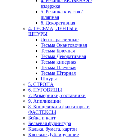
4. Резинка БЕЛЬЕВАЯ /
вздержка
5. Резинка круглая /
шляпная
6. Декоративная
4. ТЕСЬМА, ЛЕНТЫ и
ШНУРЫ
Ленты различные
Тесьма Окантовочная
Тесьма Брючная
Тесьма Декоративная
Тесьма киперная
Тесьма Плечевая
Тесьма Шторная
Шнуры
5. СТРОПА
6. ПУГОВИЦЫ
7. Размерники, составники
9. Аппликации
8. Концевики и фиксаторы и
ФАСТЕКСЫ
Бейка и кант
Бельевая фурнитура
Калька, бумага, картон
Клеевые Дублирующие