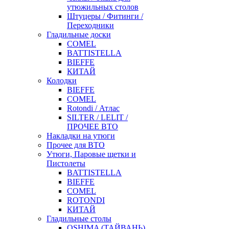
утюжильных столов
Штуцеры / Фитинги /
Переходники
Гладильные доски
COMEL
BATTISTELLA
BIEFFE
КИТАЙ
Колодки
BIEFFE
COMEL
Rotondi / Атлас
SILTER / LELIT /
ПРОЧЕЕ ВТО
Накладки на утюги
Прочее для ВТО
Утюги, Паровые щетки и
Пистолеты
BATTISTELLA
BIEFFE
COMEL
ROTONDI
КИТАЙ
Гладильные столы
OSHIMA (ТАЙВАНЬ)