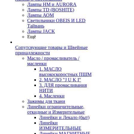
Лампы HM и AURORA
Лампы TD (BOSHITE)
Лампы АОМ
Светильники OBEIS И LED
Тайвань
Лампы JACK
Ещё
Сопутсвующие товары и Швейные
принадлежности
Масло / промасливатель /
масленки
1. МАСЛО
высокоскоростных ПШМ
2. МАСЛО "J U K I"
3. ДЛЯ промасливания
НИТИ
4. Масленки
Зажимы для ткани
Линейки ограничительные,
откидные и Измерительные
Линейки и Лекало (быт)
Линейки
ИЗМЕРИТЕЛЬНЫЕ
Линейки МАГНИТНЫЕ