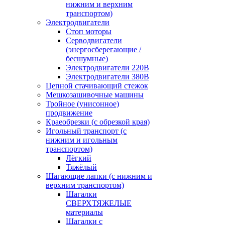
нижним и верхним
транспортом)
Электродвигатели
Стоп моторы
Серводвигатели
(энергосберегающие /
бесшумные)
Электродвигатели 220В
Электродвигатели 380В
Цепной стачивающий стежок
Мешкозашивочные машины
Тройное (унисонное)
продвижение
Краеобрезки (с обрезкой края)
Игольный транспорт (с
нижним и игольным
транспортом)
Лёгкий
Тяжёлый
Шагающие лапки (с нижним и
верхним транспортом)
Шагалки
СВЕРХТЯЖЕЛЫЕ
материалы
Шагалки с