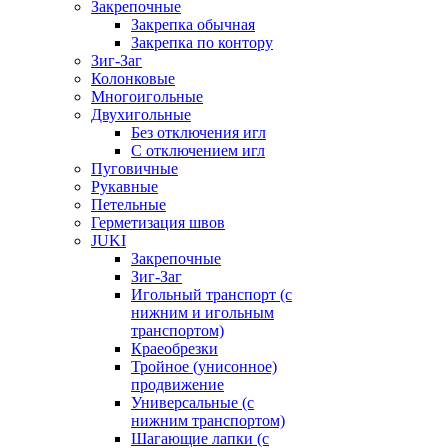
Закрепочные
Закрепка обычная
Закрепка по контору
Зиг-Заг
Колонковые
Многоигольные
Двухигольные
Без отключения игл
С отключением игл
Пуговичные
Рукавные
Петельные
Герметизация швов
JUKI
Закрепочные
Зиг-Заг
Игольный транспорт (с
нижним и игольным
транспортом)
Краеобрезки
Тройное (унисонное)
продвижение
Универсальные (с
нижним транспортом)
Шагающие лапки (с