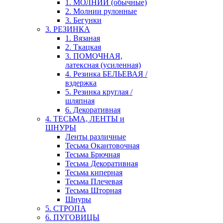
1. МОЛНИИ (обычные)
2. Молнии рулонные
3. Бегунки
3. РЕЗИНКА
1. Вязаная
2. Ткацкая
3. ПОМОЧНАЯ,
латексная (усиленная)
4. Резинка БЕЛЬЕВАЯ /
вздержка
5. Резинка круглая /
шляпная
6. Декоративная
4. ТЕСЬМА, ЛЕНТЫ и
ШНУРЫ
Ленты различные
Тесьма Окантовочная
Тесьма Брючная
Тесьма Декоративная
Тесьма киперная
Тесьма Плечевая
Тесьма Шторная
Шнуры
5. СТРОПА
6. ПУГОВИЦЫ