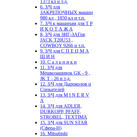
1373 кл и т.д.
6. З/Ч для
ЗАКРЕПОЧНЫХ машин
980 кл , 1850 кл и т.п.
7. З/Ч к машинам для Т Р
И К О Т А Ж А
8, З/Ч для ЗИГ-ЗАГов
JACK Т20U53 ,
COWBOY 9266 и т.п.
9. З/Ч для С П Е Ц М А
Ш И Н
10. С а л ь н и к и
11. З/Ч для
Мешкозашивок GK - 9 ,
JK T - 26 и т.д.
12. З/Ч для Дыроколов и
Спекателей
13. З/Ч для M I N E R V
A
14. З/Ч для ADLER,
DURKOPP, PFAFF,
STROBEL, TEXTIMA
15. З/Ч для SUN STAR
(Сфера-Н)
16. Mitsubishi