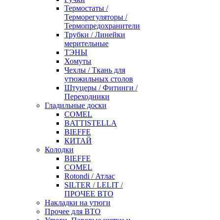
Термостаты /
Терморегуляторы /
Термопредохранители
Трубки / Линейки
мерительные
ТЭНЫ
Хомуты
Чехлы / Ткань для
утюжильных столов
Штуцеры / Фитинги /
Переходники
Гладильные доски
COMEL
BATTISTELLA
BIEFFE
КИТАЙ
Колодки
BIEFFE
COMEL
Rotondi / Атлас
SILTER / LELIT /
ПРОЧЕЕ ВТО
Накладки на утюги
Прочее для ВТО