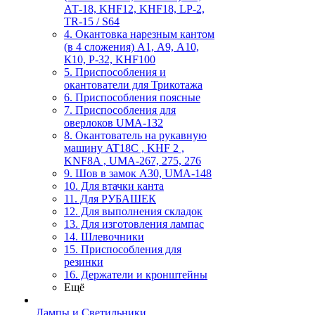
АТ-18, KHF12, KHF18, LP-2,
TR-15 / S64
4. Окантовка нарезным кантом
(в 4 сложения) А1, А9, А10,
К10, Р-32, KHF100
5. Приспособления и
окантователи для Трикотажа
6. Приспособления поясные
7. Приспособления для
оверлоков UMA-132
8. Окантователь на рукавную
машину AT18C , KHF 2 ,
KNF8A , UMA-267, 275, 276
9. Шов в замок А30, UMA-148
10. Для втачки канта
11. Для РУБАШЕК
12. Для выполнения складок
13. Для изготовления лампас
14. Шлевочники
15. Приспособления для
резинки
16. Держатели и кронштейны
Ещё
Лампы и Светильники