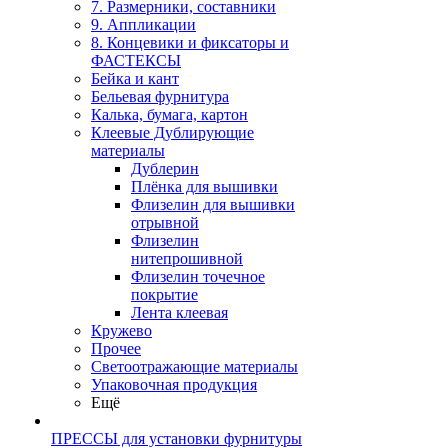
7. Размерники, составники
9. Аппликации
8. Концевики и фиксаторы и
ФАСТЕКСЫ
Бейка и кант
Бельевая фурнитура
Калька, бумага, картон
Клеевые Дублирующие
материалы
Дублерин
Плёнка для вышивки
Флизелин для вышивки
отрывной
Флизелин
нитепрошивной
Флизелин точечное
покрытие
Лента клеевая
Кружево
Прочее
Светоотражающие материалы
Упаковочная продукция
Ещё
ПРЕССЫ для установки фурнитуры