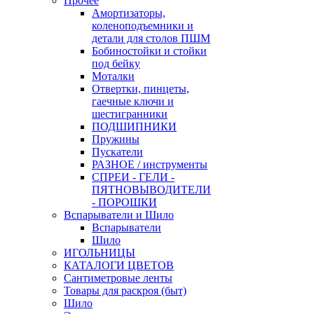
Прочее
Амортизаторы,
коленоподъемники и
детали для столов ПШМ
Бобиностойки и стойки
под бейку
Моталки
Отвертки, пинцеты,
гаечные ключи и
шестигранники
ПОДШИПНИКИ
Пружины
Пускатели
РАЗНОЕ / инструменты
СПРЕИ - ГЕЛИ -
ПЯТНОВЫВОДИТЕЛИ
- ПОРОШКИ
Вспарыватели и Шило
Вспарыватели
Шило
ИГОЛЬНИЦЫ
КАТАЛОГИ ЦВЕТОВ
Сантиметровые ленты
Товары для раскроя (быт)
Шило