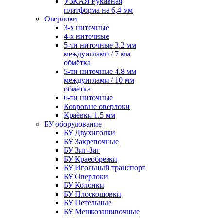
УЗКАЯ Рукавная
платформа на 6,4 мм
Оверлоки
3-х ниточные
4-х ниточные
5-ти ниточные 3.2 мм
междуиглами / 7 мм
обмётка
5-ти ниточные 4.8 мм
междуиглами / 10 мм
обмётка
6-ти ниточные
Ковровые оверлоки
Краёвки 1.5 мм
БУ оборудование
БУ Двухиголки
БУ Закрепочные
БУ Зиг-Заг
БУ Краеобрезки
БУ Игольный транспорт
БУ Оверлоки
БУ Колонки
БУ Плоскошовки
БУ Петельные
БУ Мешкозашивочные