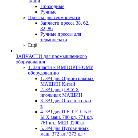
ткани
Проходные
Ручные
Прессы для термопечати
Запчасти пресса 38, 62,
82, 86
Ручные прессы для
термопечати
Ещё
ЗАПЧАСТИ для промышленного
оборудования
1. Запчасти к ИМПОРТНОМУ
оборудованию
1. З/Ч для Одноигольных
МАШИН Китай
2. З/Ч для Д В У Х
игольных МАШИН
3. З/Ч для О в е р л о к о
в
4. З/Ч для П Е Т Е Л Ь Н
Ы Х маш. 780 кл, 771 кл,
761 кл., MEB 3200кл
5. З/Ч для Пуговичных
маш. 372 кл / 373 кл /