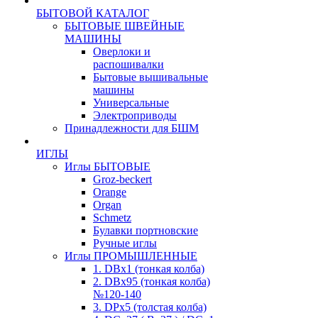
БЫТОВОЙ КАТАЛОГ
БЫТОВЫЕ ШВЕЙНЫЕ
МАШИНЫ
Оверлоки и
распошивалки
Бытовые вышивальные
машины
Универсальные
Электроприводы
Принадлежности для БШМ
ИГЛЫ
Иглы БЫТОВЫЕ
Groz-beckert
Orange
Organ
Schmetz
Булавки портновские
Ручные иглы
Иглы ПРОМЫШЛЕННЫЕ
1. DBx1 (тонкая колба)
2. DBx95 (тонкая колба)
№120-140
3. DPx5 (толстая колба)