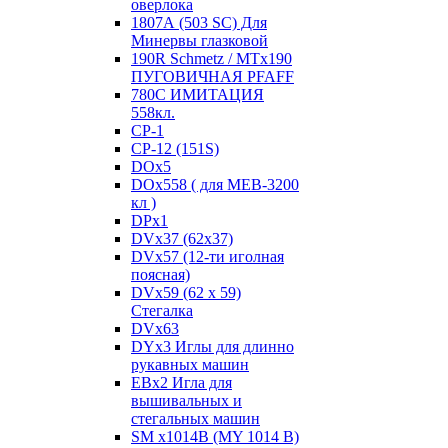
оверлока
1807А (503 SC) Для
Минервы глазковой
190R Schmetz / MTx190
ПУГОВИЧНАЯ PFAFF
780С ИМИТАЦИЯ
558кл.
CP-1
CP-12 (151S)
DOx5
DOx558 ( для MEB-3200
кл )
DPx1
DVx37 (62x37)
DVx57 (12-ти иголная
поясная)
DVx59 (62 x 59)
Стегалка
DVx63
DYx3 Иглы для длинно
рукавных машин
EBx2 Игла для
вышивальных и
стегальных машин
SM x1014B (MY 1014 B)