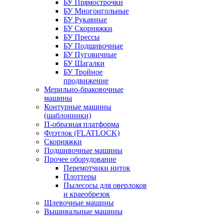
БУ Прямострочки
БУ Многоигольные
БУ Рукавные
БУ Скорняжки
БУ Прессы
БУ Подшивочные
БУ Пуговичные
БУ Шагалки
БУ Тройное
продвижение
Мерильно-браковочные
машины
Контурные машины
(шаблонники)
П-образная платформа
Флэтлок (FLATLOCK)
Скорняжки
Подшивочные машины
Прочее оборудование
Перемотчики ниток
Плоттеры
Пылесосы для оверлоков
и краеобрезок
Шлевочные машины
Вышивальные машины