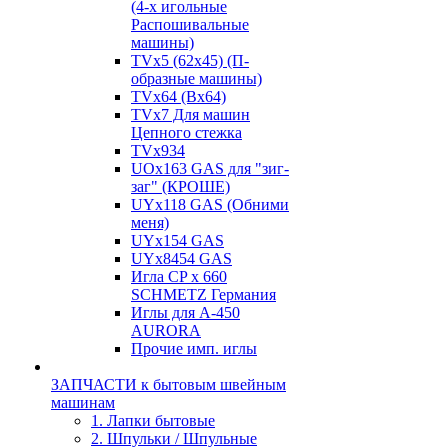
(4-х игольные
Распошивальные
машины)
TVх5 (62х45) (П-
образные машины)
TVх64 (Вх64)
TVх7 Для машин
Цепного стежка
TVх934
UOx163 GAS для "зиг-
заг" (КРОШЕ)
UYx118 GAS (Обними
меня)
UYx154 GAS
UYx8454 GAS
Игла CP х 660
SCHMETZ Германия
Иглы для А-450
AURORA
Прочие имп. иглы
ЗАПЧАСТИ к бытовым швейным
машинам
1. Лапки бытовые
2. Шпульки / Шпульные