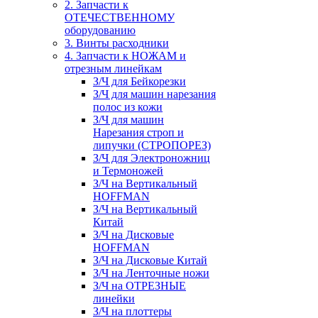
2. Запчасти к
ОТЕЧЕСТВЕННОМУ
оборудованию
3. Винты расходники
4. Запчасти к НОЖАМ и
отрезным линейкам
З/Ч для Бейкорезки
З/Ч для машин нарезания
полос из кожи
З/Ч для машин
Нарезания строп и
липучки (СТРОПОРЕЗ)
З/Ч для Электроножниц
и Термоножей
З/Ч на Вертикальный
HOFFMAN
З/Ч на Вертикальный
Китай
З/Ч на Дисковые
HOFFMAN
З/Ч на Дисковые Китай
З/Ч на Ленточные ножи
З/Ч на ОТРЕЗНЫЕ
линейки
З/Ч на плоттеры