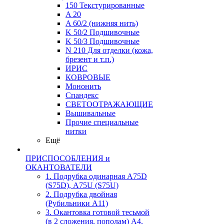
150 Текстурированные
A 20
A 60/2 (нижняя нить)
K 50/2 Подшивочные
K 50/3 Подшивочные
N 210 Для отделки (кожа,
брезент и т.п.)
ИРИС
КОВРОВЫЕ
Мононить
Спандекс
СВЕТООТРАЖАЮЩИЕ
Вышивальные
Прочие специальные
нитки
Ещё
ПРИСПОСОБЛЕНИЯ и
ОКАНТОВАТЕЛИ
1. Подрубка одинарная А75D
(S75D), А75U (S75U)
2. Подрубка двойная
(Рубильники А11)
3. Окантовка готовой тесьмой
(в 2 сложения, пополам) А4,