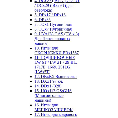
4. DCx27 ( Bx27 ) / DCx1
/ DCx29 ( Bx29 ) (для
оверлока)
5. DPx17 / DPx16
6. DPx35
7. TQx1 Пуговичная
8. TQx7 Пуговичная
9. UYx128 GAS (TV x 3)
Для Плоскошовных
машин
10. Иглы для
СКОРНЯЖКИ EBx1567
11. ПОДШИВОЧНЫЕ
LW-6T / LW-2T / 29-BL,
1717E, 1669, 251LG
(LWx5T)
12. DBxK5 Вышивалка
13. DAx1 97 кл.
14. DDx1 (328)
15. UOx113 GS/GHS
(Многоиголные
машины)
16. Иглы для
МЕШКОЗАШИВОК
17. Иглы для коврового