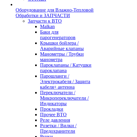
Оборудование для Влажно-Тепловой
Обработки и ЗАПЧАСТИ
Запчасти к ВТО
Malkan
Баки для
парогенераторов
Крышки бойлера /
Аварийные клапаны
Манометры / Трубки
манометра
Пароклапаны / Катушки
пароклапана
Парошланги /
Электрокабеля / Защита
кабеля+ антенна
Переключатели /
Микропереключатели /
Индикаторы
Прокладки
Прочее ВТО
Реле давления
Розетки / Вилки /
Предохранители
Ручки