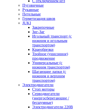
С отключением игл
Пуговичные
Рукавные
Петельные
Герметизация швов
JUKI
Закрепочные
Зиг-Заг
Игольный транспорт (с
нижним и игольным
транспортом)
Краеобрезки
Тройное (унисонное)
продвижение
Универсальные (с
нижним транспортом)
Шагающие лапки (с
нижним и верхним
транспортом)
Электродвигатели
Стоп моторы
Серводвигатели
(энергосберегающие /
бесшумные)
Электродвигатели 220В