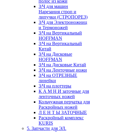
полос из кожи
З/Ч для машин
Нарезания строп и
липучки (СТРОПОРЕЗ)
З/Ч для Электроножниц
и Термоножей
З/Ч на Вертикальный
HOFFMAN
З/Ч на Вертикальный
Китай
З/Ч на Дисковые
HOFFMAN
З/Ч на Дисковые Китай
З/Ч на Ленточные ножи
З/Ч на ОТРЕЗНЫЕ
линейки
З/Ч на плоттеры
К А М Н И заточные для
ленточных ножей
Кольчужная перчатка для
Раскройных ножей
Л Е Н Т Ы ЗАТОЧНЫЕ
Раскройный комплекс
KURIS
5. Запчасти для ЭЛ.