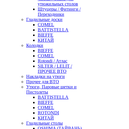
утюжильных столов
Штуцеры / Фитинги /
Переходники
Гладильные доски
COMEL
BATTISTELLA
BIEFFE
КИТАЙ
Колодки
BIEFFE
COMEL
Rotondi / Атлас
SILTER / LELIT /
ПРОЧЕЕ ВТО
Накладки на утюги
Прочее для ВТО
Утюги, Паровые щетки и
Пистолеты
BATTISTELLA
BIEFFE
COMEL
ROTONDI
КИТАЙ
Гладильные столы
OSHIMA (ТАЙВАНЬ)