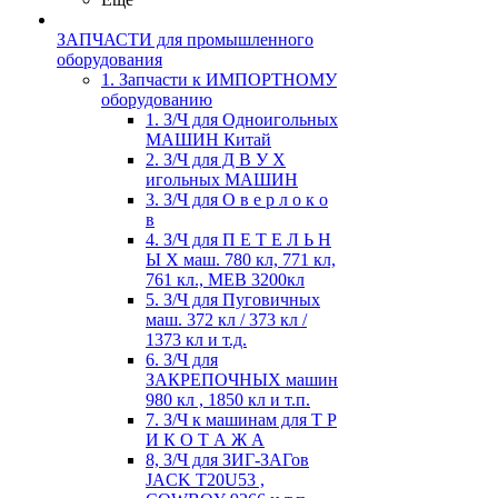
ЗАПЧАСТИ для промышленного
оборудования
1. Запчасти к ИМПОРТНОМУ
оборудованию
1. З/Ч для Одноигольных
МАШИН Китай
2. З/Ч для Д В У Х
игольных МАШИН
3. З/Ч для О в е р л о к о
в
4. З/Ч для П Е Т Е Л Ь Н
Ы Х маш. 780 кл, 771 кл,
761 кл., MEB 3200кл
5. З/Ч для Пуговичных
маш. 372 кл / 373 кл /
1373 кл и т.д.
6. З/Ч для
ЗАКРЕПОЧНЫХ машин
980 кл , 1850 кл и т.п.
7. З/Ч к машинам для Т Р
И К О Т А Ж А
8, З/Ч для ЗИГ-ЗАГов
JACK Т20U53 ,