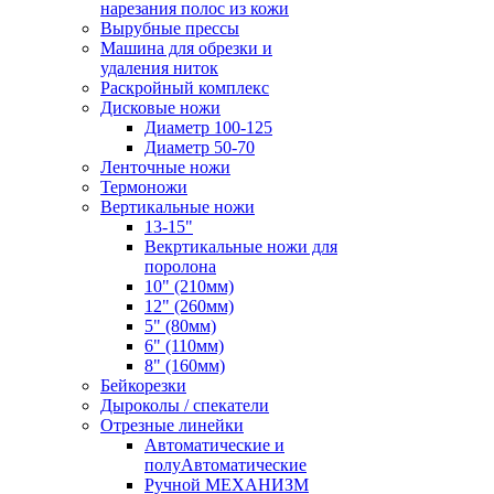
нарезания полос из кожи
Вырубные прессы
Машина для обрезки и
удаления ниток
Раскройный комплекс
Дисковые ножи
Диаметр 100-125
Диаметр 50-70
Ленточные ножи
Термоножи
Вертикальные ножи
13-15"
Векртикальные ножи для
поролона
10" (210мм)
12" (260мм)
5" (80мм)
6" (110мм)
8" (160мм)
Бейкорезки
Дыроколы / спекатели
Отрезные линейки
Автоматические и
полуАвтоматические
Ручной МЕХАНИЗМ