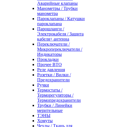
Аварийные клапаны
Манометры / Трубки
манометра
Пароклапаны / Катушки
пароклапана
Парошланги /
Электрокабеля / Защита
кабеля+ антенна
Переключатели /
Микропереключатели /
Индикаторы
Прокладки
Прочее ВТО
Реле давления
Розетки / Вилки /
Предохранители
Ручки
Термостаты /
Терморегуляторы /
Термопредохранители
Трубки / Линейки
мерительные
ТЭНЫ
Хомуты
Чехлы / Ткань для