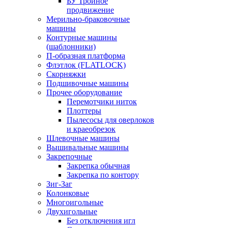
БУ Тройное
продвижение
Мерильно-браковочные
машины
Контурные машины
(шаблонники)
П-образная платформа
Флэтлок (FLATLOCK)
Скорняжки
Подшивочные машины
Прочее оборудование
Перемотчики ниток
Плоттеры
Пылесосы для оверлоков
и краеобрезок
Шлевочные машины
Вышивальные машины
Закрепочные
Закрепка обычная
Закрепка по контору
Зиг-Заг
Колонковые
Многоигольные
Двухигольные
Без отключения игл