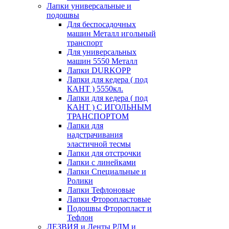
Лапки универсальные и
подошвы
Для беспосадочных
машин Металл игольный
транспорт
Для универсальных
машин 5550 Металл
Лапки DURKOPP
Лапки для кедера ( под
КАНТ ) 5550кл.
Лапки для кедера ( под
КАНТ ) С ИГОЛЬНЫМ
ТРАНСПОРТОМ
Лапки для
надстрачивания
эластичной тесмы
Лапки для отстрочки
Лапки с линейками
Лапки Специальные и
Ролики
Лапки Тефлоновые
Лапки Фторопластовые
Подошвы Фторопласт и
Тефлон
ЛЕЗВИЯ и Ленты РЛМ и