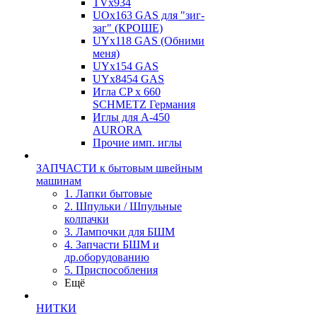
TVх934
UOx163 GAS для "зиг-
заг" (КРОШЕ)
UYx118 GAS (Обними
меня)
UYx154 GAS
UYx8454 GAS
Игла CP х 660
SCHMETZ Германия
Иглы для А-450
AURORA
Прочие имп. иглы
ЗАПЧАСТИ к бытовым швейным
машинам
1. Лапки бытовые
2. Шпульки / Шпульные
колпачки
3. Лампочки для БШМ
4. Запчасти БШМ и
др.оборудованию
5. Приспособления
Ещё
НИТКИ