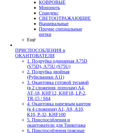
КОВРОВЫЕ
Мононить
Спандекс
СВЕТООТРАЖАЮЩИЕ
Вышивальные
Прочие специальные
нитки
Ещё
ПРИСПОСОБЛЕНИЯ и
ОКАНТОВАТЕЛИ
1. Подрубка одинарная А75D
(S75D), А75U (S75U)
2. Подрубка двойная
(Рубильники А11)
3. Окантовка готовой тесьмой
(в 2 сложения, пополам) А4,
АТ-18, KHF12, KHF18, LP-2,
TR-15 / S64
4. Окантовка нарезным кантом
(в 4 сложения) А1, А9, А10,
К10, Р-32, KHF100
5. Приспособления и
окантователи для Трикотажа
6. Приспособления поясные