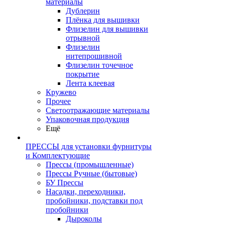
материалы
Дублерин
Плёнка для вышивки
Флизелин для вышивки
отрывной
Флизелин
нитепрошивной
Флизелин точечное
покрытие
Лента клеевая
Кружево
Прочее
Светоотражающие материалы
Упаковочная продукция
Ещё
ПРЕССЫ для установки фурнитуры
и Комплектующие
Прессы (промышленные)
Прессы Ручные (бытовые)
БУ Прессы
Насадки, переходники,
пробойники, подставки под
пробойники
Дыроколы