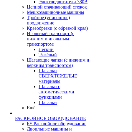
Электродвигатели 380В
Цепной стачивающий стежок
Мешкозашивочные машины
Тройное (унисонное)
продвижение
Краеобрезки (с обрезкой края)
Игольный транспорт (с
нижним и игольным
транспортом)
Лёгкий
Тяжёлый
Шагающие лапки (с нижним и
верхним транспортом)
Шагалки
СВЕРХТЯЖЕЛЫЕ
материалы
Шагалки с
автоматическими
функциями
Шагалки
Ещё
РАСКРОЙНОЕ ОБОРУДОВАНИЕ
БУ Раскройное оборудование
Двоильные машины и