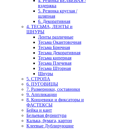
4. Резинка БЕЛЬЕВАЯ /
вздержка
5. Резинка круглая /
шляпная
6. Декоративная
4. ТЕСЬМА, ЛЕНТЫ и
ШНУРЫ
Ленты различные
Тесьма Окантовочная
Тесьма Брючная
Тесьма Декоративная
Тесьма киперная
Тесьма Плечевая
Тесьма Шторная
Шнуры
5. СТРОПА
6. ПУГОВИЦЫ
7. Размерники, составники
9. Аппликации
8. Концевики и фиксаторы и
ФАСТЕКСЫ
Бейка и кант
Бельевая фурнитура
Калька, бумага, картон
Клеевые Дублирующие