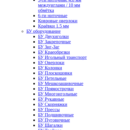
междуиглами / 10 мм
обмётка
6-ти ниточные
Ковровые оверлоки
Краёвки 1.5 мм
БУ оборудование
БУ Двухиголки
БУ Закрепочные
БУ Зиг-Заг
БУ Краеобрезки
БУ Игольный транспорт
БУ Оверлоки
БУ Колонки
БУ Плоскошовки
БУ Петельные
БУ Мешкозашивочные
БУ Прямострочки
БУ Многоигольные
БУ Рукавные
БУ Скорняжки
БУ Прессы
БУ Подшивочные
БУ Пуговичные
БУ Шагалки