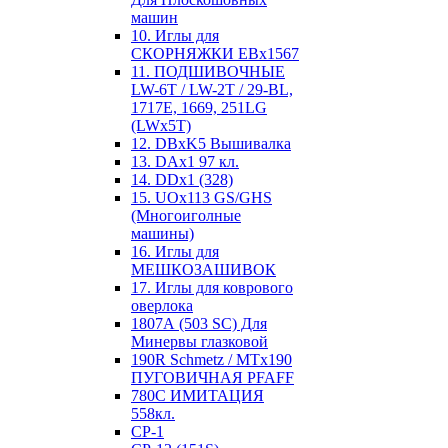
машин
10. Иглы для
СКОРНЯЖКИ EBx1567
11. ПОДШИВОЧНЫЕ
LW-6T / LW-2T / 29-BL,
1717E, 1669, 251LG
(LWx5T)
12. DBxK5 Вышивалка
13. DAx1 97 кл.
14. DDx1 (328)
15. UOx113 GS/GHS
(Многоиголные
машины)
16. Иглы для
МЕШКОЗАШИВОК
17. Иглы для коврового
оверлока
1807А (503 SC) Для
Минервы глазковой
190R Schmetz / MTx190
ПУГОВИЧНАЯ PFAFF
780С ИМИТАЦИЯ
558кл.
CP-1