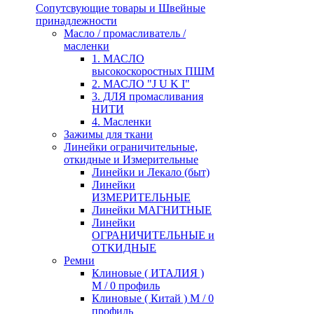
Сопутсвующие товары и Швейные
принадлежности
Масло / промасливатель /
масленки
1. МАСЛО
высокоскоростных ПШМ
2. МАСЛО "J U K I"
3. ДЛЯ промасливания
НИТИ
4. Масленки
Зажимы для ткани
Линейки ограничительные,
откидные и Измерительные
Линейки и Лекало (быт)
Линейки
ИЗМЕРИТЕЛЬНЫЕ
Линейки МАГНИТНЫЕ
Линейки
ОГРАНИЧИТЕЛЬНЫЕ и
ОТКИДНЫЕ
Ремни
Клиновые ( ИТАЛИЯ )
М / 0 профиль
Клиновые ( Китай ) М / 0
профиль