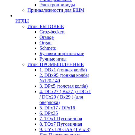
Электроприводы
Принадлежности для БШМ
ИГЛЫ
Иглы БЫТОВЫЕ
Groz-beckert
Orange
Organ
Schmetz
Булавки портновские
Ручные иглы
Иглы ПРОМЫШЛЕННЫЕ
1. DBx1 (тонкая колба)
2. DBx95 (тонкая колба)
№120-140
3. DPx5 (толстая колба)
4. DCx27 ( Bx27 ) / DCx1
/ DCx29 ( Bx29 ) (для
оверлока)
5. DPx17 / DPx16
6. DPx35
7. TQx1 Пуговичная
8. TQx7 Пуговичная
9. UYx128 GAS (TV x 3)
Для Плоскошовных