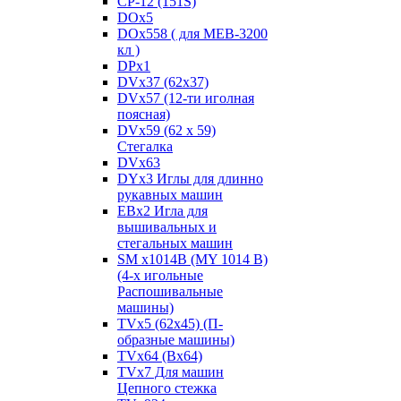
CP-12 (151S)
DOx5
DOx558 ( для MEB-3200
кл )
DPx1
DVx37 (62x37)
DVx57 (12-ти иголная
поясная)
DVx59 (62 x 59)
Стегалка
DVx63
DYx3 Иглы для длинно
рукавных машин
EBx2 Игла для
вышивальных и
стегальных машин
SM x1014B (MY 1014 B)
(4-х игольные
Распошивальные
машины)
TVх5 (62х45) (П-
образные машины)
TVх64 (Вх64)
TVх7 Для машин
Цепного стежка