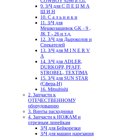
COWBOY 9266 и т.п.
9. З/Ч для С П Е Ц М А
Ш И Н
10. С а л ь н и к и
11. З/Ч для
Мешкозашивок GK - 9 ,
JK T - 26 и т.д.
12. З/Ч для Дыроколов и
Спекателей
13. З/Ч для M I N E R V
A
14. З/Ч для ADLER,
DURKOPP, PFAFF,
STROBEL, TEXTIMA
15. З/Ч для SUN STAR
(Сфера-Н)
16. Mitsubishi
2. Запчасти к
ОТЕЧЕСТВЕННОМУ
оборудованию
3. Винты расходники
4. Запчасти к НОЖАМ и
отрезным линейкам
З/Ч для Бейкорезки
З/Ч для машин нарезания