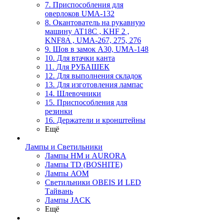
7. Приспособления для
оверлоков UMA-132
8. Окантователь на рукавную
машину AT18C , KHF 2 ,
KNF8A , UMA-267, 275, 276
9. Шов в замок А30, UMA-148
10. Для втачки канта
11. Для РУБАШЕК
12. Для выполнения складок
13. Для изготовления лампас
14. Шлевочники
15. Приспособления для
резинки
16. Держатели и кронштейны
Ещё
Лампы и Светильники
Лампы HM и AURORA
Лампы TD (BOSHITE)
Лампы АОМ
Светильники OBEIS И LED
Тайвань
Лампы JACK
Ещё