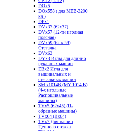
CP-12 (151S)
DOx5
DOx558 ( для MEB-3200
кл )
DPx1
DVx37 (62x37)
DVx57 (12-ти иголная
поясная)
DVx59 (62 x 59)
Стегалка
DVx63
DYx3 Иглы для длинно
рукавных машин
EBx2 Игла для
вышивальных и
стегальных машин
SM x1014B (MY 1014 B)
(4-х игольные
Распошивальные
машины)
TVх5 (62х45) (П-
образные машины)
TVх64 (Вх64)
TVх7 Для машин
Цепного стежка