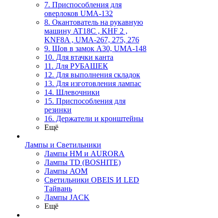
7. Приспособления для
оверлоков UMA-132
8. Окантователь на рукавную
машину AT18C , KHF 2 ,
KNF8A , UMA-267, 275, 276
9. Шов в замок А30, UMA-148
10. Для втачки канта
11. Для РУБАШЕК
12. Для выполнения складок
13. Для изготовления лампас
14. Шлевочники
15. Приспособления для
резинки
16. Держатели и кронштейны
Ещё
Лампы и Светильники
Лампы HM и AURORA
Лампы TD (BOSHITE)
Лампы АОМ
Светильники OBEIS И LED
Тайвань
Лампы JACK
Ещё