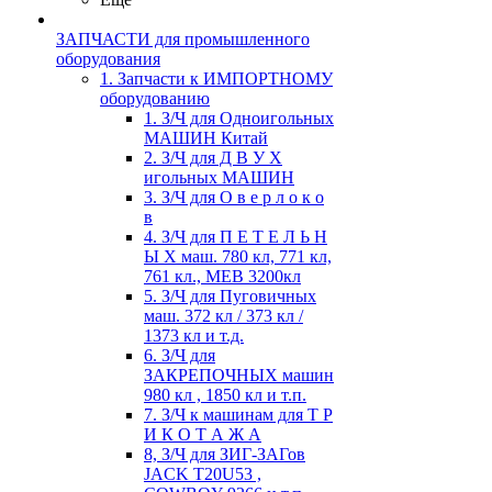
ЗАПЧАСТИ для промышленного
оборудования
1. Запчасти к ИМПОРТНОМУ
оборудованию
1. З/Ч для Одноигольных
МАШИН Китай
2. З/Ч для Д В У Х
игольных МАШИН
3. З/Ч для О в е р л о к о
в
4. З/Ч для П Е Т Е Л Ь Н
Ы Х маш. 780 кл, 771 кл,
761 кл., MEB 3200кл
5. З/Ч для Пуговичных
маш. 372 кл / 373 кл /
1373 кл и т.д.
6. З/Ч для
ЗАКРЕПОЧНЫХ машин
980 кл , 1850 кл и т.п.
7. З/Ч к машинам для Т Р
И К О Т А Ж А
8, З/Ч для ЗИГ-ЗАГов
JACK Т20U53 ,