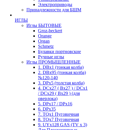
Электроприводы
Принадлежности для БШМ
ИГЛЫ
Иглы БЫТОВЫЕ
Groz-beckert
Orange
Organ
Schmetz
Булавки портновские
Ручные иглы
Иглы ПРОМЫШЛЕННЫЕ
1. DBx1 (тонкая колба)
2. DBx95 (тонкая колба)
№120-140
3. DPx5 (толстая колба)
4. DCx27 ( Bx27 ) / DCx1
/ DCx29 ( Bx29 ) (для
оверлока)
5. DPx17 / DPx16
6. DPx35
7. TQx1 Пуговичная
8. TQx7 Пуговичная
9. UYx128 GAS (TV x 3)
Для Плоскошовных