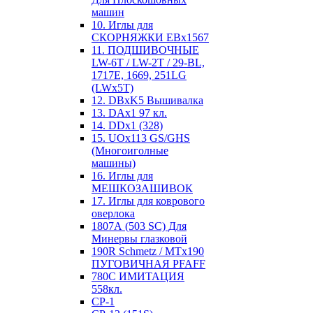
машин
10. Иглы для
СКОРНЯЖКИ EBx1567
11. ПОДШИВОЧНЫЕ
LW-6T / LW-2T / 29-BL,
1717E, 1669, 251LG
(LWx5T)
12. DBxK5 Вышивалка
13. DAx1 97 кл.
14. DDx1 (328)
15. UOx113 GS/GHS
(Многоиголные
машины)
16. Иглы для
МЕШКОЗАШИВОК
17. Иглы для коврового
оверлока
1807А (503 SC) Для
Минервы глазковой
190R Schmetz / MTx190
ПУГОВИЧНАЯ PFAFF
780С ИМИТАЦИЯ
558кл.
CP-1