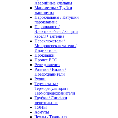
Аварийные клапаны
Манометры / Трубки
манометра
Пароклапаны / Катушки
пароклапана
Парошланги /
Электрокабеля / Защита
кабеля+ антенна
Переключатели /
Микропереключатели /
Индикаторы
Прокладки
Прочее ВТО
Реле давления
Розетки / Вилки /
Предохранители
Ручки
Термостаты /
Терморегуляторы /
Термопредохранители
Трубки / Линейки
мерительные
ТЭНЫ
Хомуты
Чехлы / Ткань для