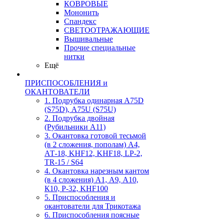
КОВРОВЫЕ
Мононить
Спандекс
СВЕТООТРАЖАЮЩИЕ
Вышивальные
Прочие специальные
нитки
Ещё
ПРИСПОСОБЛЕНИЯ и
ОКАНТОВАТЕЛИ
1. Подрубка одинарная А75D
(S75D), А75U (S75U)
2. Подрубка двойная
(Рубильники А11)
3. Окантовка готовой тесьмой
(в 2 сложения, пополам) А4,
АТ-18, KHF12, KHF18, LP-2,
TR-15 / S64
4. Окантовка нарезным кантом
(в 4 сложения) А1, А9, А10,
К10, Р-32, KHF100
5. Приспособления и
окантователи для Трикотажа
6. Приспособления поясные