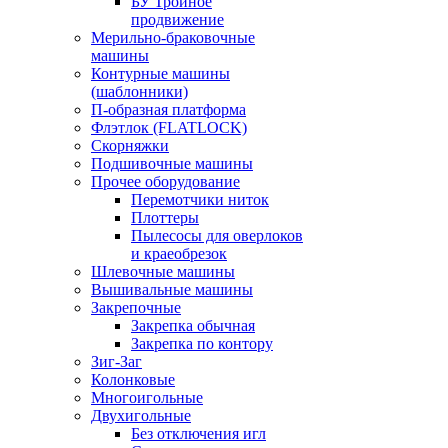
БУ Тройное
продвижение
Мерильно-браковочные
машины
Контурные машины
(шаблонники)
П-образная платформа
Флэтлок (FLATLOCK)
Скорняжки
Подшивочные машины
Прочее оборудование
Перемотчики ниток
Плоттеры
Пылесосы для оверлоков
и краеобрезок
Шлевочные машины
Вышивальные машины
Закрепочные
Закрепка обычная
Закрепка по контору
Зиг-Заг
Колонковые
Многоигольные
Двухигольные
Без отключения игл