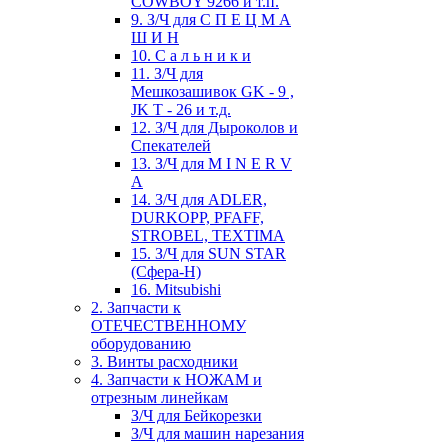
COWBOY 9266 и т.п.
9. З/Ч для С П Е Ц М А
Ш И Н
10. С а л ь н и к и
11. З/Ч для
Мешкозашивок GK - 9 ,
JK T - 26 и т.д.
12. З/Ч для Дыроколов и
Спекателей
13. З/Ч для M I N E R V
A
14. З/Ч для ADLER,
DURKOPP, PFAFF,
STROBEL, TEXTIMA
15. З/Ч для SUN STAR
(Сфера-Н)
16. Mitsubishi
2. Запчасти к
ОТЕЧЕСТВЕННОМУ
оборудованию
3. Винты расходники
4. Запчасти к НОЖАМ и
отрезным линейкам
З/Ч для Бейкорезки
З/Ч для машин нарезания