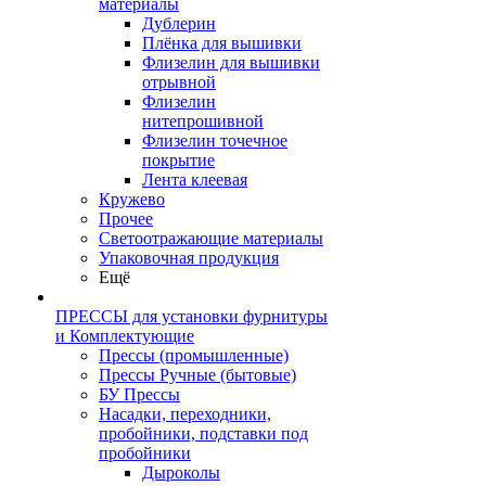
материалы
Дублерин
Плёнка для вышивки
Флизелин для вышивки
отрывной
Флизелин
нитепрошивной
Флизелин точечное
покрытие
Лента клеевая
Кружево
Прочее
Светоотражающие материалы
Упаковочная продукция
Ещё
ПРЕССЫ для установки фурнитуры
и Комплектующие
Прессы (промышленные)
Прессы Ручные (бытовые)
БУ Прессы
Насадки, переходники,
пробойники, подставки под
пробойники
Дыроколы