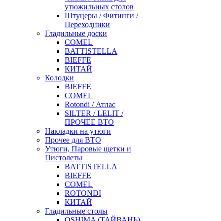
утюжильных столов
Штуцеры / Фитинги /
Переходники
Гладильные доски
COMEL
BATTISTELLA
BIEFFE
КИТАЙ
Колодки
BIEFFE
COMEL
Rotondi / Атлас
SILTER / LELIT /
ПРОЧЕЕ ВТО
Накладки на утюги
Прочее для ВТО
Утюги, Паровые щетки и
Пистолеты
BATTISTELLA
BIEFFE
COMEL
ROTONDI
КИТАЙ
Гладильные столы
OSHIMA (ТАЙВАНЬ)