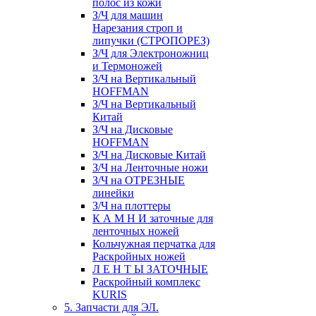
полос из кожи
З/Ч для машин
Нарезания строп и
липучки (СТРОПОРЕЗ)
З/Ч для Электроножниц
и Термоножей
З/Ч на Вертикальный
HOFFMAN
З/Ч на Вертикальный
Китай
З/Ч на Дисковые
HOFFMAN
З/Ч на Дисковые Китай
З/Ч на Ленточные ножи
З/Ч на ОТРЕЗНЫЕ
линейки
З/Ч на плоттеры
К А М Н И заточные для
ленточных ножей
Кольчужная перчатка для
Раскройных ножей
Л Е Н Т Ы ЗАТОЧНЫЕ
Раскройный комплекс
KURIS
5. Запчасти для ЭЛ.