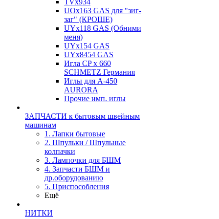
TVх934
UOx163 GAS для "зиг-
заг" (КРОШЕ)
UYx118 GAS (Обними
меня)
UYx154 GAS
UYx8454 GAS
Игла CP х 660
SCHMETZ Германия
Иглы для А-450
AURORA
Прочие имп. иглы
ЗАПЧАСТИ к бытовым швейным
машинам
1. Лапки бытовые
2. Шпульки / Шпульные
колпачки
3. Лампочки для БШМ
4. Запчасти БШМ и
др.оборудованию
5. Приспособления
Ещё
НИТКИ