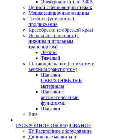
Электродвигатели 380В
Цепной стачивающий стежок
Мешкозашивочные машины
Тройное (унисонное)
продвижение
Краеобрезки (с обрезкой края)
Игольный транспорт (с
нижним и игольным
транспортом)
Лёгкий
Тяжёлый
Шагающие лапки (с нижним и
верхним транспортом)
Шагалки
СВЕРХТЯЖЕЛЫЕ
материалы
Шагалки с
автоматическими
функциями
Шагалки
Ещё
РАСКРОЙНОЕ ОБОРУДОВАНИЕ
БУ Раскройное оборудование
Двоильные машины и