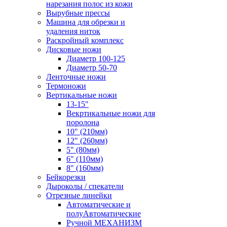
нарезания полос из кожи
Вырубные прессы
Машина для обрезки и
удаления ниток
Раскройный комплекс
Дисковые ножи
Диаметр 100-125
Диаметр 50-70
Ленточные ножи
Термоножи
Вертикальные ножи
13-15"
Векртикальные ножи для
поролона
10" (210мм)
12" (260мм)
5" (80мм)
6" (110мм)
8" (160мм)
Бейкорезки
Дыроколы / спекатели
Отрезные линейки
Автоматические и
полуАвтоматические
Ручной МЕХАНИЗМ