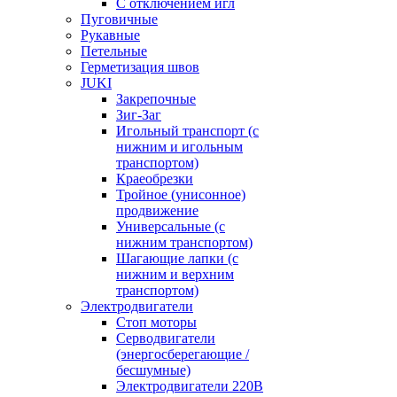
С отключением игл
Пуговичные
Рукавные
Петельные
Герметизация швов
JUKI
Закрепочные
Зиг-Заг
Игольный транспорт (с
нижним и игольным
транспортом)
Краеобрезки
Тройное (унисонное)
продвижение
Универсальные (с
нижним транспортом)
Шагающие лапки (с
нижним и верхним
транспортом)
Электродвигатели
Стоп моторы
Серводвигатели
(энергосберегающие /
бесшумные)
Электродвигатели 220В