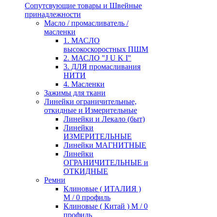
Сопутсвующие товары и Швейные
принадлежности
Масло / промасливатель /
масленки
1. МАСЛО
высокоскоростных ПШМ
2. МАСЛО "J U K I"
3. ДЛЯ промасливания
НИТИ
4. Масленки
Зажимы для ткани
Линейки ограничительные,
откидные и Измерительные
Линейки и Лекало (быт)
Линейки
ИЗМЕРИТЕЛЬНЫЕ
Линейки МАГНИТНЫЕ
Линейки
ОГРАНИЧИТЕЛЬНЫЕ и
ОТКИДНЫЕ
Ремни
Клиновые ( ИТАЛИЯ )
М / 0 профиль
Клиновые ( Китай ) М / 0
профиль