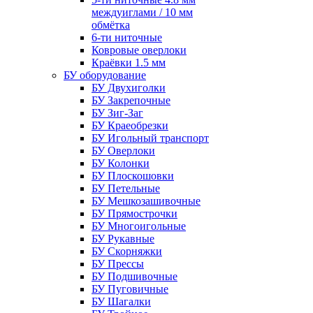
междуиглами / 10 мм
обмётка
6-ти ниточные
Ковровые оверлоки
Краёвки 1.5 мм
БУ оборудование
БУ Двухиголки
БУ Закрепочные
БУ Зиг-Заг
БУ Краеобрезки
БУ Игольный транспорт
БУ Оверлоки
БУ Колонки
БУ Плоскошовки
БУ Петельные
БУ Мешкозашивочные
БУ Прямострочки
БУ Многоигольные
БУ Рукавные
БУ Скорняжки
БУ Прессы
БУ Подшивочные
БУ Пуговичные
БУ Шагалки