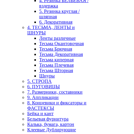
4. Резинка БЕЛЬЕВАЯ /
вздержка
5. Резинка круглая /
шляпная
6. Декоративная
4. ТЕСЬМА, ЛЕНТЫ и
ШНУРЫ
Ленты различные
Тесьма Окантовочная
Тесьма Брючная
Тесьма Декоративная
Тесьма киперная
Тесьма Плечевая
Тесьма Шторная
Шнуры
5. СТРОПА
6. ПУГОВИЦЫ
7. Размерники, составники
9. Аппликации
8. Концевики и фиксаторы и
ФАСТЕКСЫ
Бейка и кант
Бельевая фурнитура
Калька, бумага, картон
Клеевые Дублирующие