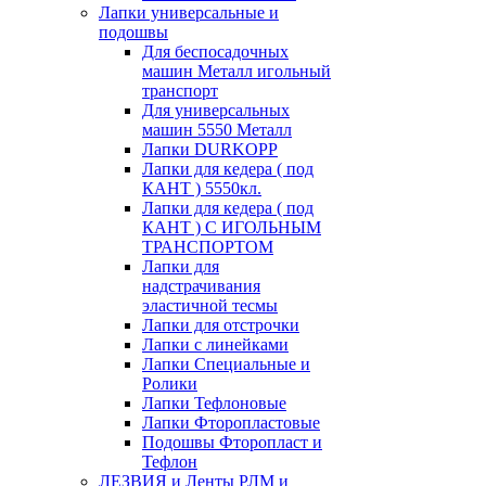
Лапки универсальные и
подошвы
Для беспосадочных
машин Металл игольный
транспорт
Для универсальных
машин 5550 Металл
Лапки DURKOPP
Лапки для кедера ( под
КАНТ ) 5550кл.
Лапки для кедера ( под
КАНТ ) С ИГОЛЬНЫМ
ТРАНСПОРТОМ
Лапки для
надстрачивания
эластичной тесмы
Лапки для отстрочки
Лапки с линейками
Лапки Специальные и
Ролики
Лапки Тефлоновые
Лапки Фторопластовые
Подошвы Фторопласт и
Тефлон
ЛЕЗВИЯ и Ленты РЛМ и