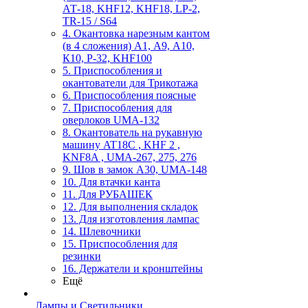
АТ-18, KHF12, KHF18, LP-2,
TR-15 / S64
4. Окантовка нарезным кантом
(в 4 сложения) А1, А9, А10,
К10, Р-32, KHF100
5. Приспособления и
окантователи для Трикотажа
6. Приспособления поясные
7. Приспособления для
оверлоков UMA-132
8. Окантователь на рукавную
машину AT18C , KHF 2 ,
KNF8A , UMA-267, 275, 276
9. Шов в замок А30, UMA-148
10. Для втачки канта
11. Для РУБАШЕК
12. Для выполнения складок
13. Для изготовления лампас
14. Шлевочники
15. Приспособления для
резинки
16. Держатели и кронштейны
Ещё
Лампы и Светильники