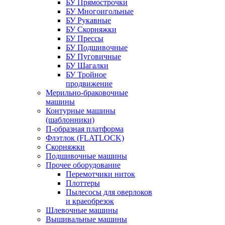
БУ Прямострочки
БУ Многоигольные
БУ Рукавные
БУ Скорняжки
БУ Прессы
БУ Подшивочные
БУ Пуговичные
БУ Шагалки
БУ Тройное
продвижение
Мерильно-браковочные
машины
Контурные машины
(шаблонники)
П-образная платформа
Флэтлок (FLATLOCK)
Скорняжки
Подшивочные машины
Прочее оборудование
Перемотчики ниток
Плоттеры
Пылесосы для оверлоков
и краеобрезок
Шлевочные машины
Вышивальные машины