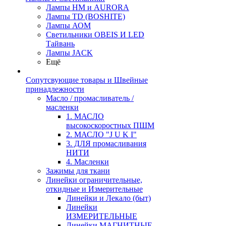
Лампы HM и AURORA
Лампы TD (BOSHITE)
Лампы АОМ
Светильники OBEIS И LED
Тайвань
Лампы JACK
Ещё
Сопутсвующие товары и Швейные
принадлежности
Масло / промасливатель /
масленки
1. МАСЛО
высокоскоростных ПШМ
2. МАСЛО "J U K I"
3. ДЛЯ промасливания
НИТИ
4. Масленки
Зажимы для ткани
Линейки ограничительные,
откидные и Измерительные
Линейки и Лекало (быт)
Линейки
ИЗМЕРИТЕЛЬНЫЕ
Линейки МАГНИТНЫЕ