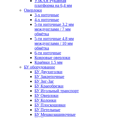
УЗКАЯ Рукавная
платформа на 6,4 мм
Оверлоки
3-х ниточные
4-х ниточные
5-ти ниточные 3.2 мм
междуиглами / 7 мм
обмётка
5-ти ниточные 4.8 мм
междуиглами / 10 мм
обмётка
6-ти ниточные
Ковровые оверлоки
Краёвки 1.5 мм
БУ оборудование
БУ Двухиголки
БУ Закрепочные
БУ Зиг-Заг
БУ Краеобрезки
БУ Игольный транспорт
БУ Оверлоки
БУ Колонки
БУ Плоскошовки
БУ Петельные
БУ Мешкозашивочные