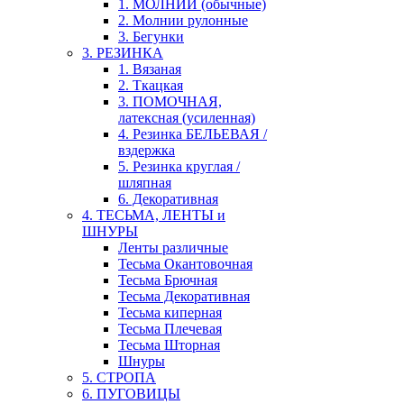
1. МОЛНИИ (обычные)
2. Молнии рулонные
3. Бегунки
3. РЕЗИНКА
1. Вязаная
2. Ткацкая
3. ПОМОЧНАЯ,
латексная (усиленная)
4. Резинка БЕЛЬЕВАЯ /
вздержка
5. Резинка круглая /
шляпная
6. Декоративная
4. ТЕСЬМА, ЛЕНТЫ и
ШНУРЫ
Ленты различные
Тесьма Окантовочная
Тесьма Брючная
Тесьма Декоративная
Тесьма киперная
Тесьма Плечевая
Тесьма Шторная
Шнуры
5. СТРОПА
6. ПУГОВИЦЫ