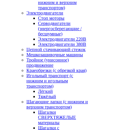
нижним и верхним
транспортом)
Электродвигатели
Стоп моторы
Серводвигатели
(энергосберегающие /
бесшумные)
Электродвигатели 220В
Электродвигатели 380В
Цепной стачивающий стежок
Мешкозашивочные машины
Тройное (унисонное)
продвижение
Краеобрезки (с обрезкой края)
Игольный транспорт (с
нижним и игольным
транспортом)
Лёгкий
Тяжёлый
Шагающие лапки (с нижним и
верхним транспортом)
Шагалки
СВЕРХТЯЖЕЛЫЕ
материалы
Шагалки с