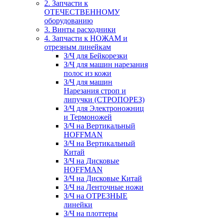
2. Запчасти к
ОТЕЧЕСТВЕННОМУ
оборудованию
3. Винты расходники
4. Запчасти к НОЖАМ и
отрезным линейкам
З/Ч для Бейкорезки
З/Ч для машин нарезания
полос из кожи
З/Ч для машин
Нарезания строп и
липучки (СТРОПОРЕЗ)
З/Ч для Электроножниц
и Термоножей
З/Ч на Вертикальный
HOFFMAN
З/Ч на Вертикальный
Китай
З/Ч на Дисковые
HOFFMAN
З/Ч на Дисковые Китай
З/Ч на Ленточные ножи
З/Ч на ОТРЕЗНЫЕ
линейки
З/Ч на плоттеры