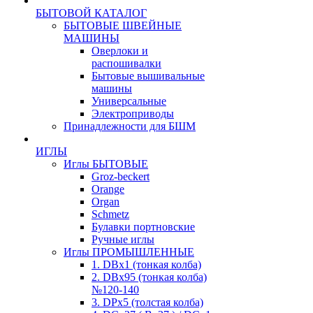
БЫТОВОЙ КАТАЛОГ
БЫТОВЫЕ ШВЕЙНЫЕ
МАШИНЫ
Оверлоки и
распошивалки
Бытовые вышивальные
машины
Универсальные
Электроприводы
Принадлежности для БШМ
ИГЛЫ
Иглы БЫТОВЫЕ
Groz-beckert
Orange
Organ
Schmetz
Булавки портновские
Ручные иглы
Иглы ПРОМЫШЛЕННЫЕ
1. DBx1 (тонкая колба)
2. DBx95 (тонкая колба)
№120-140
3. DPx5 (толстая колба)