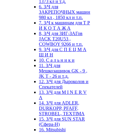
1373 кл и т.д.
6. З/Ч для
ЗАКРЕПОЧНЫХ машин
980 кл , 1850 кл и т.п.
7. З/Ч к машинам для Т Р
И К О Т А Ж А
8, З/Ч для ЗИГ-ЗАГов
JACK Т20U53 ,
COWBOY 9266 и т.п.
9. З/Ч для С П Е Ц М А
Ш И Н
10. С а л ь н и к и
11. З/Ч для
Мешкозашивок GK - 9 ,
JK T - 26 и т.д.
12. З/Ч для Дыроколов и
Спекателей
13. З/Ч для M I N E R V
A
14. З/Ч для ADLER,
DURKOPP, PFAFF,
STROBEL, TEXTIMA
15. З/Ч для SUN STAR
(Сфера-Н)
16. Mitsubishi