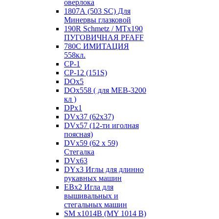
оверлока
1807А (503 SC) Для
Минервы глазковой
190R Schmetz / MTx190
ПУГОВИЧНАЯ PFAFF
780С ИМИТАЦИЯ
558кл.
CP-1
CP-12 (151S)
DOx5
DOx558 ( для MEB-3200
кл )
DPx1
DVx37 (62x37)
DVx57 (12-ти иголная
поясная)
DVx59 (62 x 59)
Стегалка
DVx63
DYx3 Иглы для длинно
рукавных машин
EBx2 Игла для
вышивальных и
стегальных машин
SM x1014B (MY 1014 B)