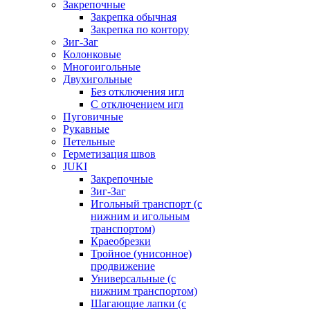
Закрепочные
Закрепка обычная
Закрепка по контору
Зиг-Заг
Колонковые
Многоигольные
Двухигольные
Без отключения игл
С отключением игл
Пуговичные
Рукавные
Петельные
Герметизация швов
JUKI
Закрепочные
Зиг-Заг
Игольный транспорт (с
нижним и игольным
транспортом)
Краеобрезки
Тройное (унисонное)
продвижение
Универсальные (с
нижним транспортом)
Шагающие лапки (с