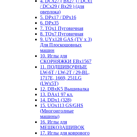
4. DCx27 ( Bx27 ) / DCx1
/ DCx29 ( Bx29 ) (для
оверлока)
5. DPx17 / DPx16
6. DPx35
7. TQx1 Пуговичная
8. TQx7 Пуговичная
9. UYx128 GAS (TV x 3)
Для Плоскошовных
машин
10. Иглы для
СКОРНЯЖКИ EBx1567
11. ПОДШИВОЧНЫЕ
LW-6T / LW-2T / 29-BL,
1717E, 1669, 251LG
(LWx5T)
12. DBxK5 Вышивалка
13. DAx1 97 кл.
14. DDx1 (328)
15. UOx113 GS/GHS
(Многоиголные
машины)
16. Иглы для
МЕШКОЗАШИВОК
17. Иглы для коврового