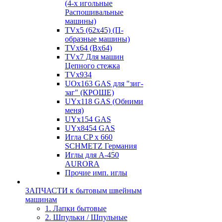
(4-х игольные
Распошивальные
машины)
TVх5 (62х45) (П-
образные машины)
TVх64 (Вх64)
TVх7 Для машин
Цепного стежка
TVх934
UOx163 GAS для "зиг-
заг" (КРОШЕ)
UYx118 GAS (Обними
меня)
UYx154 GAS
UYx8454 GAS
Игла CP х 660
SCHMETZ Германия
Иглы для А-450
AURORA
Прочие имп. иглы
ЗАПЧАСТИ к бытовым швейным
машинам
1. Лапки бытовые
2. Шпульки / Шпульные