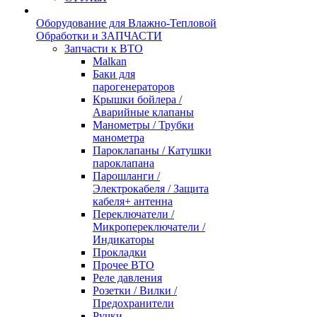
Оборудование для Влажно-Тепловой
Обработки и ЗАПЧАСТИ
Запчасти к ВТО
Malkan
Баки для
парогенераторов
Крышки бойлера /
Аварийные клапаны
Манометры / Трубки
манометра
Пароклапаны / Катушки
пароклапана
Парошланги /
Электрокабеля / Защита
кабеля+ антенна
Переключатели /
Микропереключатели /
Индикаторы
Прокладки
Прочее ВТО
Реле давления
Розетки / Вилки /
Предохранители
Ручки