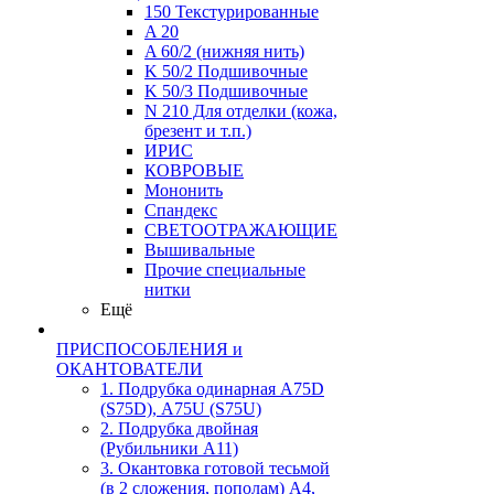
150 Текстурированные
A 20
A 60/2 (нижняя нить)
K 50/2 Подшивочные
K 50/3 Подшивочные
N 210 Для отделки (кожа,
брезент и т.п.)
ИРИС
КОВРОВЫЕ
Мононить
Спандекс
СВЕТООТРАЖАЮЩИЕ
Вышивальные
Прочие специальные
нитки
Ещё
ПРИСПОСОБЛЕНИЯ и
ОКАНТОВАТЕЛИ
1. Подрубка одинарная А75D
(S75D), А75U (S75U)
2. Подрубка двойная
(Рубильники А11)
3. Окантовка готовой тесьмой
(в 2 сложения, пополам) А4,