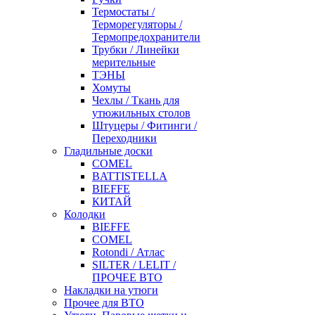
Термостаты /
Терморегуляторы /
Термопредохранители
Трубки / Линейки
мерительные
ТЭНЫ
Хомуты
Чехлы / Ткань для
утюжильных столов
Штуцеры / Фитинги /
Переходники
Гладильные доски
COMEL
BATTISTELLA
BIEFFE
КИТАЙ
Колодки
BIEFFE
COMEL
Rotondi / Атлас
SILTER / LELIT /
ПРОЧЕЕ ВТО
Накладки на утюги
Прочее для ВТО