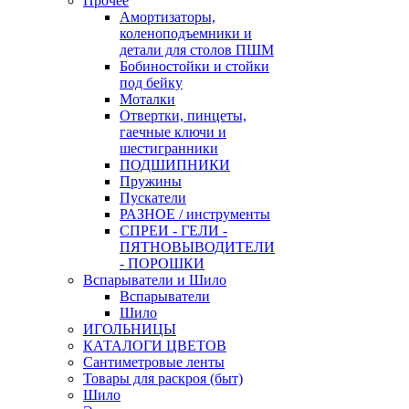
Прочее
Амортизаторы,
коленоподъемники и
детали для столов ПШМ
Бобиностойки и стойки
под бейку
Моталки
Отвертки, пинцеты,
гаечные ключи и
шестигранники
ПОДШИПНИКИ
Пружины
Пускатели
РАЗНОЕ / инструменты
СПРЕИ - ГЕЛИ -
ПЯТНОВЫВОДИТЕЛИ
- ПОРОШКИ
Вспарыватели и Шило
Вспарыватели
Шило
ИГОЛЬНИЦЫ
КАТАЛОГИ ЦВЕТОВ
Сантиметровые ленты
Товары для раскроя (быт)
Шило