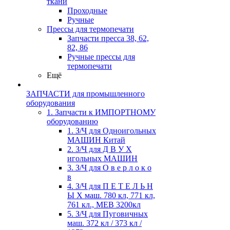
ткани
Проходные
Ручные
Прессы для термопечати
Запчасти пресса 38, 62,
82, 86
Ручные прессы для
термопечати
Ещё
ЗАПЧАСТИ для промышленного
оборудования
1. Запчасти к ИМПОРТНОМУ
оборудованию
1. З/Ч для Одноигольных
МАШИН Китай
2. З/Ч для Д В У Х
игольных МАШИН
3. З/Ч для О в е р л о к о
в
4. З/Ч для П Е Т Е Л Ь Н
Ы Х маш. 780 кл, 771 кл,
761 кл., MEB 3200кл
5. З/Ч для Пуговичных
маш. 372 кл / 373 кл /