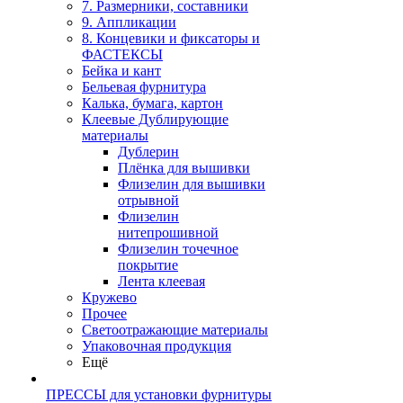
7. Размерники, составники
9. Аппликации
8. Концевики и фиксаторы и
ФАСТЕКСЫ
Бейка и кант
Бельевая фурнитура
Калька, бумага, картон
Клеевые Дублирующие
материалы
Дублерин
Плёнка для вышивки
Флизелин для вышивки
отрывной
Флизелин
нитепрошивной
Флизелин точечное
покрытие
Лента клеевая
Кружево
Прочее
Светоотражающие материалы
Упаковочная продукция
Ещё
ПРЕССЫ для установки фурнитуры