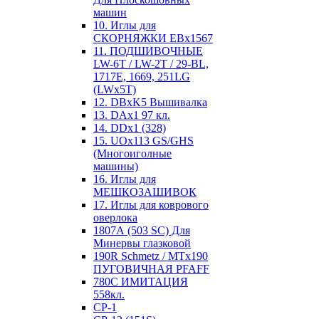
машин
10. Иглы для
СКОРНЯЖКИ EBx1567
11. ПОДШИВОЧНЫЕ
LW-6T / LW-2T / 29-BL,
1717E, 1669, 251LG
(LWx5T)
12. DBxK5 Вышивалка
13. DAx1 97 кл.
14. DDx1 (328)
15. UOx113 GS/GHS
(Многоиголные
машины)
16. Иглы для
МЕШКОЗАШИВОК
17. Иглы для коврового
оверлока
1807А (503 SC) Для
Минервы глазковой
190R Schmetz / MTx190
ПУГОВИЧНАЯ PFAFF
780С ИМИТАЦИЯ
558кл.
CP-1