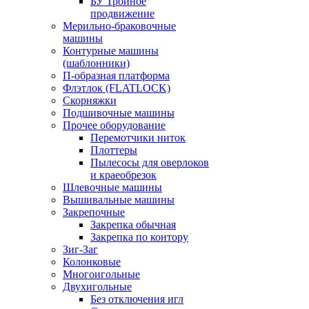
БУ Тройное
продвижение
Мерильно-браковочные
машины
Контурные машины
(шаблонники)
П-образная платформа
Флэтлок (FLATLOCK)
Скорняжки
Подшивочные машины
Прочее оборудование
Перемотчики ниток
Плоттеры
Пылесосы для оверлоков
и краеобрезок
Шлевочные машины
Вышивальные машины
Закрепочные
Закрепка обычная
Закрепка по контору
Зиг-Заг
Колонковые
Многоигольные
Двухигольные
Без отключения игл