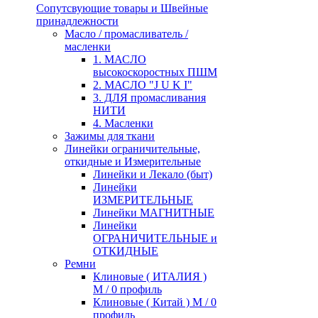
Сопутсвующие товары и Швейные
принадлежности
Масло / промасливатель /
масленки
1. МАСЛО
высокоскоростных ПШМ
2. МАСЛО "J U K I"
3. ДЛЯ промасливания
НИТИ
4. Масленки
Зажимы для ткани
Линейки ограничительные,
откидные и Измерительные
Линейки и Лекало (быт)
Линейки
ИЗМЕРИТЕЛЬНЫЕ
Линейки МАГНИТНЫЕ
Линейки
ОГРАНИЧИТЕЛЬНЫЕ и
ОТКИДНЫЕ
Ремни
Клиновые ( ИТАЛИЯ )
М / 0 профиль
Клиновые ( Китай ) М / 0
профиль