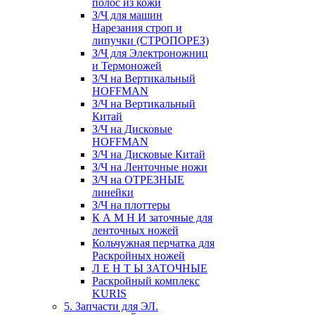
полос из кожи
З/Ч для машин
Нарезания строп и
липучки (СТРОПОРЕЗ)
З/Ч для Электроножниц
и Термоножей
З/Ч на Вертикальный
HOFFMAN
З/Ч на Вертикальный
Китай
З/Ч на Дисковые
HOFFMAN
З/Ч на Дисковые Китай
З/Ч на Ленточные ножи
З/Ч на ОТРЕЗНЫЕ
линейки
З/Ч на плоттеры
К А М Н И заточные для
ленточных ножей
Кольчужная перчатка для
Раскройных ножей
Л Е Н Т Ы ЗАТОЧНЫЕ
Раскройный комплекс
KURIS
5. Запчасти для ЭЛ.