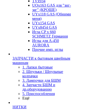
TVх934
UOx163 GAS для "зиг-
заг" (КРОШЕ)
UYx118 GAS (Обними
меня)
UYx154 GAS
UYx8454 GAS
Игла CP х 660
SCHMETZ Германия
Иглы для А-450
AURORA
Прочие имп. иглы
ЗАПЧАСТИ к бытовым швейным
машинам
1. Лапки бытовые
2. Шпульки / Шпульные
колпачки
3. Лампочки для БШМ
4. Запчасти БШМ и
др.оборудованию
5. Приспособления
Ещё
НИТКИ