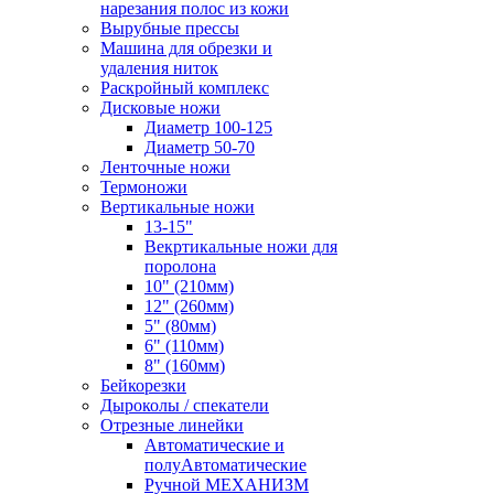
нарезания полос из кожи
Вырубные прессы
Машина для обрезки и
удаления ниток
Раскройный комплекс
Дисковые ножи
Диаметр 100-125
Диаметр 50-70
Ленточные ножи
Термоножи
Вертикальные ножи
13-15"
Векртикальные ножи для
поролона
10" (210мм)
12" (260мм)
5" (80мм)
6" (110мм)
8" (160мм)
Бейкорезки
Дыроколы / спекатели
Отрезные линейки
Автоматические и
полуАвтоматические
Ручной МЕХАНИЗМ