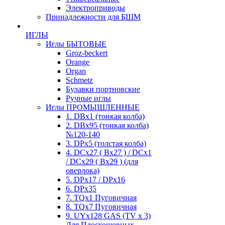
Электроприводы
Принадлежности для БШМ
ИГЛЫ
Иглы БЫТОВЫЕ
Groz-beckert
Orange
Organ
Schmetz
Булавки портновские
Ручные иглы
Иглы ПРОМЫШЛЕННЫЕ
1. DBx1 (тонкая колба)
2. DBx95 (тонкая колба)
№120-140
3. DPx5 (толстая колба)
4. DCx27 ( Bx27 ) / DCx1
/ DCx29 ( Bx29 ) (для
оверлока)
5. DPx17 / DPx16
6. DPx35
7. TQx1 Пуговичная
8. TQx7 Пуговичная
9. UYx128 GAS (TV x 3)
Для Плоскошовных