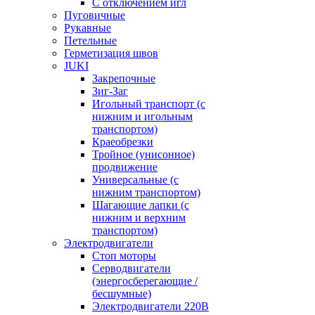
С отключением игл
Пуговичные
Рукавные
Петельные
Герметизация швов
JUKI
Закрепочные
Зиг-Заг
Игольный транспорт (с
нижним и игольным
транспортом)
Краеобрезки
Тройное (унисонное)
продвижение
Универсальные (с
нижним транспортом)
Шагающие лапки (с
нижним и верхним
транспортом)
Электродвигатели
Стоп моторы
Серводвигатели
(энергосберегающие /
бесшумные)
Электродвигатели 220В