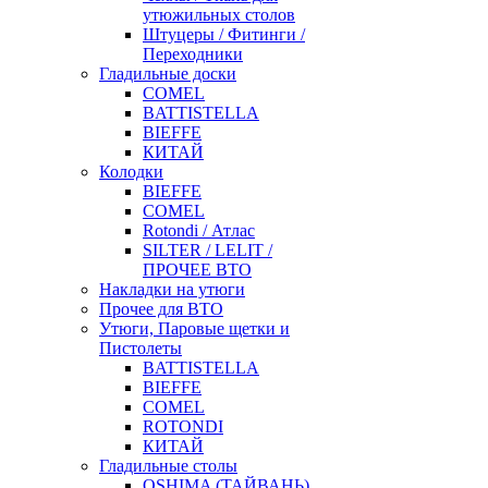
утюжильных столов
Штуцеры / Фитинги /
Переходники
Гладильные доски
COMEL
BATTISTELLA
BIEFFE
КИТАЙ
Колодки
BIEFFE
COMEL
Rotondi / Атлас
SILTER / LELIT /
ПРОЧЕЕ ВТО
Накладки на утюги
Прочее для ВТО
Утюги, Паровые щетки и
Пистолеты
BATTISTELLA
BIEFFE
COMEL
ROTONDI
КИТАЙ
Гладильные столы
OSHIMA (ТАЙВАНЬ)