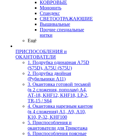
КОВРОВЫЕ
Мононить
Спандекс
СВЕТООТРАЖАЮЩИЕ
Вышивальные
Прочие специальные
нитки
Ещё
ПРИСПОСОБЛЕНИЯ и
ОКАНТОВАТЕЛИ
1. Подрубка одинарная А75D
(S75D), А75U (S75U)
2. Подрубка двойная
(Рубильники А11)
3. Окантовка готовой тесьмой
(в 2 сложения, пополам) А4,
АТ-18, KHF12, KHF18, LP-2,
TR-15 / S64
4. Окантовка нарезным кантом
(в 4 сложения) А1, А9, А10,
К10, Р-32, KHF100
5. Приспособления и
окантователи для Трикотажа
6. Приспособления поясные