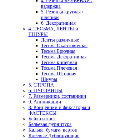
4. Резинка БЕЛЬЕВАЯ /
вздержка
5. Резинка круглая /
шляпная
6. Декоративная
4. ТЕСЬМА, ЛЕНТЫ и
ШНУРЫ
Ленты различные
Тесьма Окантовочная
Тесьма Брючная
Тесьма Декоративная
Тесьма киперная
Тесьма Плечевая
Тесьма Шторная
Шнуры
5. СТРОПА
6. ПУГОВИЦЫ
7. Размерники, составники
9. Аппликации
8. Концевики и фиксаторы и
ФАСТЕКСЫ
Бейка и кант
Бельевая фурнитура
Калька, бумага, картон
Клеевые Дублирующие