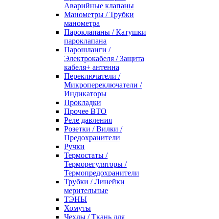
Аварийные клапаны
Манометры / Трубки
манометра
Пароклапаны / Катушки
пароклапана
Парошланги /
Электрокабеля / Защита
кабеля+ антенна
Переключатели /
Микропереключатели /
Индикаторы
Прокладки
Прочее ВТО
Реле давления
Розетки / Вилки /
Предохранители
Ручки
Термостаты /
Терморегуляторы /
Термопредохранители
Трубки / Линейки
мерительные
ТЭНЫ
Хомуты
Чехлы / Ткань для