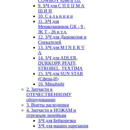
COWBOY 9266 и т.п.
9. З/Ч для С П Е Ц М А
Ш И Н
10. С а л ь н и к и
11. З/Ч для
Мешкозашивок GK - 9 ,
JK T - 26 и т.д.
12. З/Ч для Дыроколов и
Спекателей
13. З/Ч для M I N E R V
A
14. З/Ч для ADLER,
DURKOPP, PFAFF,
STROBEL, TEXTIMA
15. З/Ч для SUN STAR
(Сфера-Н)
16. Mitsubishi
2. Запчасти к
ОТЕЧЕСТВЕННОМУ
оборудованию
3. Винты расходники
4. Запчасти к НОЖАМ и
отрезным линейкам
З/Ч для Бейкорезки
З/Ч для машин нарезания