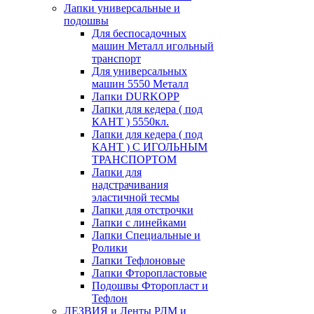
Лапки универсальные и
подошвы
Для беспосадочных
машин Металл игольный
транспорт
Для универсальных
машин 5550 Металл
Лапки DURKOPP
Лапки для кедера ( под
КАНТ ) 5550кл.
Лапки для кедера ( под
КАНТ ) С ИГОЛЬНЫМ
ТРАНСПОРТОМ
Лапки для
надстрачивания
эластичной тесмы
Лапки для отстрочки
Лапки с линейками
Лапки Специальные и
Ролики
Лапки Тефлоновые
Лапки Фторопластовые
Подошвы Фторопласт и
Тефлон
ЛЕЗВИЯ и Ленты РЛМ и