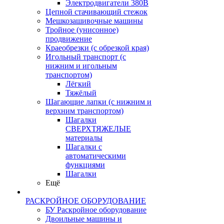
Электродвигатели 380В
Цепной стачивающий стежок
Мешкозашивочные машины
Тройное (унисонное)
продвижение
Краеобрезки (с обрезкой края)
Игольный транспорт (с
нижним и игольным
транспортом)
Лёгкий
Тяжёлый
Шагающие лапки (с нижним и
верхним транспортом)
Шагалки
СВЕРХТЯЖЕЛЫЕ
материалы
Шагалки с
автоматическими
функциями
Шагалки
Ещё
РАСКРОЙНОЕ ОБОРУДОВАНИЕ
БУ Раскройное оборудование
Двоильные машины и