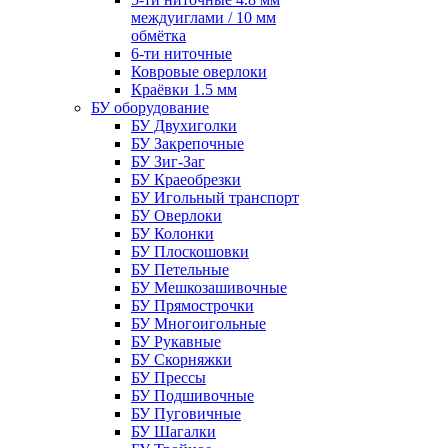
междуиглами / 10 мм
обмётка
6-ти ниточные
Ковровые оверлоки
Краёвки 1.5 мм
БУ оборудование
БУ Двухиголки
БУ Закрепочные
БУ Зиг-Заг
БУ Краеобрезки
БУ Игольный транспорт
БУ Оверлоки
БУ Колонки
БУ Плоскошовки
БУ Петельные
БУ Мешкозашивочные
БУ Прямострочки
БУ Многоигольные
БУ Рукавные
БУ Скорняжки
БУ Прессы
БУ Подшивочные
БУ Пуговичные
БУ Шагалки