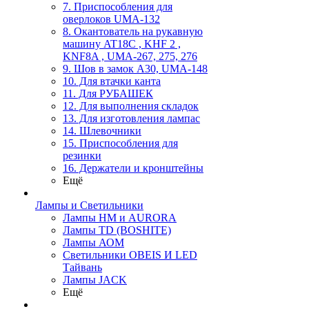
7. Приспособления для
оверлоков UMA-132
8. Окантователь на рукавную
машину AT18C , KHF 2 ,
KNF8A , UMA-267, 275, 276
9. Шов в замок А30, UMA-148
10. Для втачки канта
11. Для РУБАШЕК
12. Для выполнения складок
13. Для изготовления лампас
14. Шлевочники
15. Приспособления для
резинки
16. Держатели и кронштейны
Ещё
Лампы и Светильники
Лампы HM и AURORA
Лампы TD (BOSHITE)
Лампы АОМ
Светильники OBEIS И LED
Тайвань
Лампы JACK
Ещё