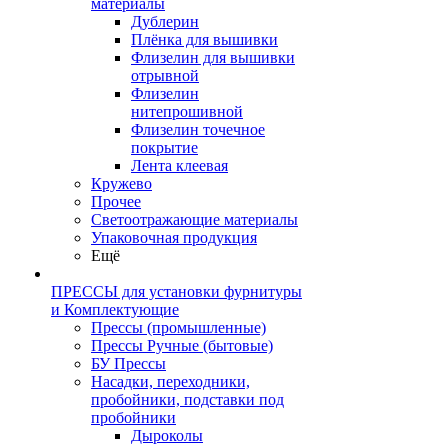
материалы
Дублерин
Плёнка для вышивки
Флизелин для вышивки
отрывной
Флизелин
нитепрошивной
Флизелин точечное
покрытие
Лента клеевая
Кружево
Прочее
Светоотражающие материалы
Упаковочная продукция
Ещё
ПРЕССЫ для установки фурнитуры
и Комплектующие
Прессы (промышленные)
Прессы Ручные (бытовые)
БУ Прессы
Насадки, переходники,
пробойники, подставки под
пробойники
Дыроколы