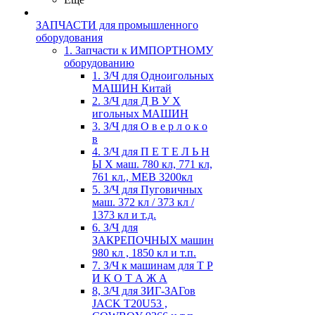
ЗАПЧАСТИ для промышленного
оборудования
1. Запчасти к ИМПОРТНОМУ
оборудованию
1. З/Ч для Одноигольных
МАШИН Китай
2. З/Ч для Д В У Х
игольных МАШИН
3. З/Ч для О в е р л о к о
в
4. З/Ч для П Е Т Е Л Ь Н
Ы Х маш. 780 кл, 771 кл,
761 кл., MEB 3200кл
5. З/Ч для Пуговичных
маш. 372 кл / 373 кл /
1373 кл и т.д.
6. З/Ч для
ЗАКРЕПОЧНЫХ машин
980 кл , 1850 кл и т.п.
7. З/Ч к машинам для Т Р
И К О Т А Ж А
8, З/Ч для ЗИГ-ЗАГов
JACK Т20U53 ,