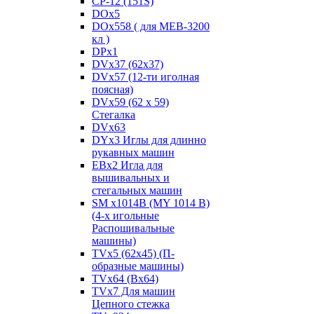
CP-12 (151S)
DOx5
DOx558 ( для MEB-3200
кл )
DPx1
DVx37 (62x37)
DVx57 (12-ти иголная
поясная)
DVx59 (62 x 59)
Стегалка
DVx63
DYx3 Иглы для длинно
рукавных машин
EBx2 Игла для
вышивальных и
стегальных машин
SM x1014B (MY 1014 B)
(4-х игольные
Распошивальные
машины)
TVх5 (62х45) (П-
образные машины)
TVх64 (Вх64)
TVх7 Для машин
Цепного стежка