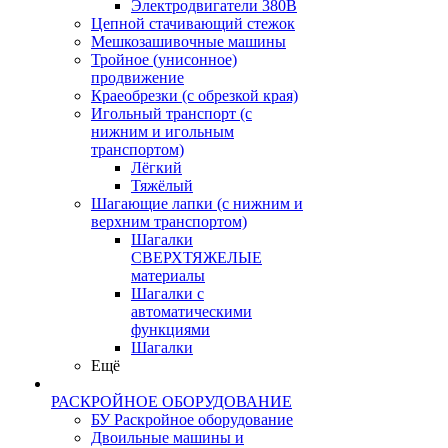
Электродвигатели 380В
Цепной стачивающий стежок
Мешкозашивочные машины
Тройное (унисонное)
продвижение
Краеобрезки (с обрезкой края)
Игольный транспорт (с
нижним и игольным
транспортом)
Лёгкий
Тяжёлый
Шагающие лапки (с нижним и
верхним транспортом)
Шагалки
СВЕРХТЯЖЕЛЫЕ
материалы
Шагалки с
автоматическими
функциями
Шагалки
Ещё
РАСКРОЙНОЕ ОБОРУДОВАНИЕ
БУ Раскройное оборудование
Двоильные машины и