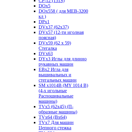
CP-12 (151S)
DOx5
DOx558 ( для MEB-3200
кл )
DPx1
DVx37 (62x37)
DVx57 (12-ти иголная
поясная)
DVx59 (62 x 59)
Стегалка
DVx63
DYx3 Иглы для длинно
рукавных машин
EBx2 Игла для
вышивальных и
стегальных машин
SM x1014B (MY 1014 B)
(4-х игольные
Распошивальные
машины)
TVх5 (62х45) (П-
образные машины)
TVх64 (Вх64)
TVх7 Для машин
Цепного стежка