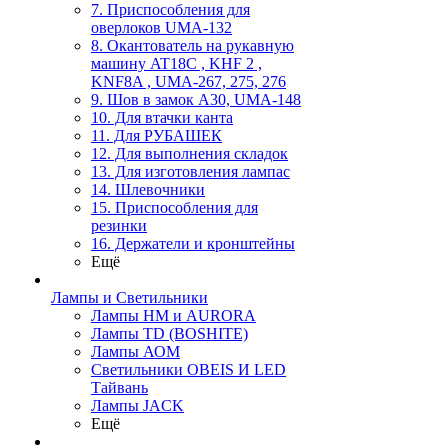
7. Приспособления для
оверлоков UMA-132
8. Окантователь на рукавную
машину AT18C , KHF 2 ,
KNF8A , UMA-267, 275, 276
9. Шов в замок А30, UMA-148
10. Для втачки канта
11. Для РУБАШЕК
12. Для выполнения складок
13. Для изготовления лампас
14. Шлевочники
15. Приспособления для
резинки
16. Держатели и кронштейны
Ещё
Лампы и Светильники
Лампы HM и AURORA
Лампы TD (BOSHITE)
Лампы АОМ
Светильники OBEIS И LED
Тайвань
Лампы JACK
Ещё