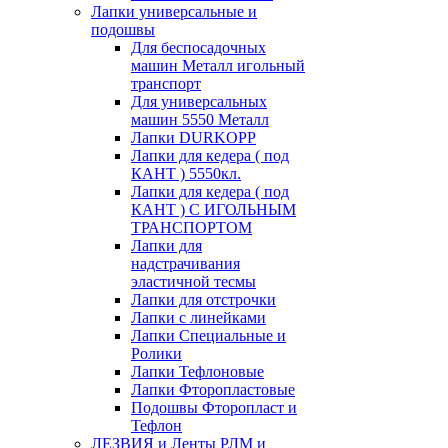
Лапки универсальные и
подошвы
Для беспосадочных
машин Металл игольный
транспорт
Для универсальных
машин 5550 Металл
Лапки DURKOPP
Лапки для кедера ( под
КАНТ ) 5550кл.
Лапки для кедера ( под
КАНТ ) С ИГОЛЬНЫМ
ТРАНСПОРТОМ
Лапки для
надстрачивания
эластичной тесмы
Лапки для отстрочки
Лапки с линейками
Лапки Специальные и
Ролики
Лапки Тефлоновые
Лапки Фторопластовые
Подошвы Фторопласт и
Тефлон
ЛЕЗВИЯ и Ленты РЛМ и