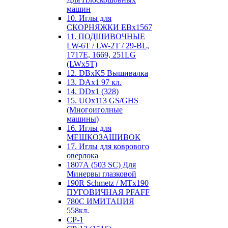
машин
10. Иглы для
СКОРНЯЖКИ EBx1567
11. ПОДШИВОЧНЫЕ
LW-6T / LW-2T / 29-BL,
1717E, 1669, 251LG
(LWx5T)
12. DBxK5 Вышивалка
13. DAx1 97 кл.
14. DDx1 (328)
15. UOx113 GS/GHS
(Многоиголные
машины)
16. Иглы для
МЕШКОЗАШИВОК
17. Иглы для коврового
оверлока
1807А (503 SC) Для
Минервы глазковой
190R Schmetz / MTx190
ПУГОВИЧНАЯ PFAFF
780С ИМИТАЦИЯ
558кл.
CP-1