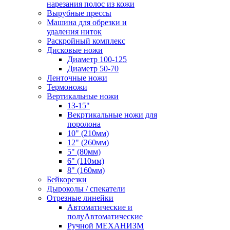
нарезания полос из кожи
Вырубные прессы
Машина для обрезки и
удаления ниток
Раскройный комплекс
Дисковые ножи
Диаметр 100-125
Диаметр 50-70
Ленточные ножи
Термоножи
Вертикальные ножи
13-15"
Векртикальные ножи для
поролона
10" (210мм)
12" (260мм)
5" (80мм)
6" (110мм)
8" (160мм)
Бейкорезки
Дыроколы / спекатели
Отрезные линейки
Автоматические и
полуАвтоматические
Ручной МЕХАНИЗМ