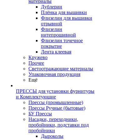
материалы
Дублерин
Плёнка для вышивки
Флизелин для вышивки
отрывной
Флизелин
нитепрошивной
Флизелин точечное
покрытие
Лента клеевая
Кружево
Прочее
Светоотражающие материалы
Упаковочная продукция
Ещё
ПРЕССЫ для установки фурнитуры
и Комплектующие
Прессы (промышленные)
Прессы Ручные (бытовые)
БУ Прессы
Насадки, переходники,
пробойники, подставки под
пробойники
Дыроколы