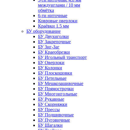
междуиглами / 10 мм
обмётка
6-ти ниточные
Ковровые оверлоки
Краёвки 1.5 мм
БУ оборудование
БУ Двухиголки
БУ Закрепочные
БУ Зиг-Заг
БУ Краеобрезки
БУ Игольный транспорт
БУ Оверлоки
БУ Колонки
БУ Плоскошовки
БУ Петельные
БУ Мешкозашивочные
БУ Прямострочки
БУ Многоигольные
БУ Рукавные
БУ Скорняжки
БУ Прессы
БУ Подшивочные
БУ Пуговичные
БУ Шагалки