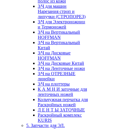
полос из кожи
З/Ч для машин
Нарезания строп и
липучки (СТРОПОРЕЗ)
З/Ч для Электроножниц
и Термоножей
З/Ч на Вертикальный
HOFFMAN
З/Ч на Вертикальный
Китай
З/Ч на Дисковые
HOFFMAN
З/Ч на Дисковые Китай
З/Ч на Ленточные ножи
З/Ч на ОТРЕЗНЫЕ
линейки
З/Ч на плоттеры
К А М Н И заточные для
ленточных ножей
Кольчужная перчатка для
Раскройных ножей
Л Е Н Т Ы ЗАТОЧНЫЕ
Раскройный комплекс
KURIS
5. Запчасти для ЭЛ.