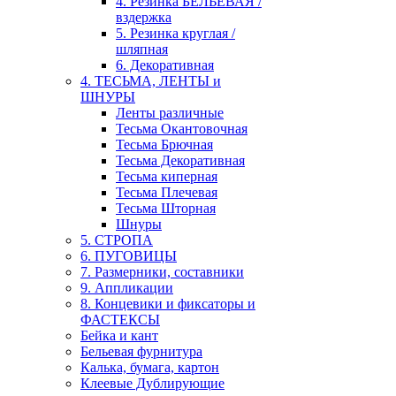
4. Резинка БЕЛЬЕВАЯ /
вздержка
5. Резинка круглая /
шляпная
6. Декоративная
4. ТЕСЬМА, ЛЕНТЫ и
ШНУРЫ
Ленты различные
Тесьма Окантовочная
Тесьма Брючная
Тесьма Декоративная
Тесьма киперная
Тесьма Плечевая
Тесьма Шторная
Шнуры
5. СТРОПА
6. ПУГОВИЦЫ
7. Размерники, составники
9. Аппликации
8. Концевики и фиксаторы и
ФАСТЕКСЫ
Бейка и кант
Бельевая фурнитура
Калька, бумага, картон
Клеевые Дублирующие