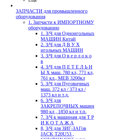
ЗАПЧАСТИ для промышленного
оборудования
1. Запчасти к ИМПОРТНОМУ
оборудованию
1. З/Ч для Одноигольных
МАШИН Китай
2. З/Ч для Д В У Х
игольных МАШИН
3. З/Ч для О в е р л о к о
в
4. З/Ч для П Е Т Е Л Ь Н
Ы Х маш. 780 кл, 771 кл,
761 кл., MEB 3200кл
5. З/Ч для Пуговичных
маш. 372 кл / 373 кл /
1373 кл и т.д.
6. З/Ч для
ЗАКРЕПОЧНЫХ машин
980 кл , 1850 кл и т.п.
7. З/Ч к машинам для Т Р
И К О Т А Ж А
8, З/Ч для ЗИГ-ЗАГов
JACK Т20U53 ,