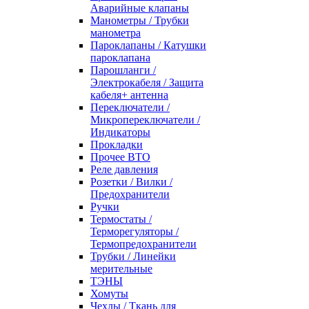
Аварийные клапаны
Манометры / Трубки
манометра
Пароклапаны / Катушки
пароклапана
Парошланги /
Электрокабеля / Защита
кабеля+ антенна
Переключатели /
Микропереключатели /
Индикаторы
Прокладки
Прочее ВТО
Реле давления
Розетки / Вилки /
Предохранители
Ручки
Термостаты /
Терморегуляторы /
Термопредохранители
Трубки / Линейки
мерительные
ТЭНЫ
Хомуты
Чехлы / Ткань для