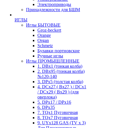
Электроприводы
Принадлежности для БШМ
ИГЛЫ
Иглы БЫТОВЫЕ
Groz-beckert
Orange
Organ
Schmetz
Булавки портновские
Ручные иглы
Иглы ПРОМЫШЛЕННЫЕ
1. DBx1 (тонкая колба)
2. DBx95 (тонкая колба)
№120-140
3. DPx5 (толстая колба)
4. DCx27 ( Bx27 ) / DCx1
/ DCx29 ( Bx29 ) (для
оверлока)
5. DPx17 / DPx16
6. DPx35
7. TQx1 Пуговичная
8. TQx7 Пуговичная
9. UYx128 GAS (TV x 3)
Для Плоскошовных