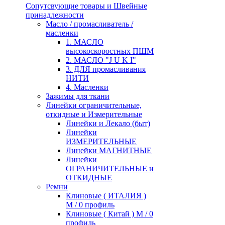
Сопутсвующие товары и Швейные
принадлежности
Масло / промасливатель /
масленки
1. МАСЛО
высокоскоростных ПШМ
2. МАСЛО "J U K I"
3. ДЛЯ промасливания
НИТИ
4. Масленки
Зажимы для ткани
Линейки ограничительные,
откидные и Измерительные
Линейки и Лекало (быт)
Линейки
ИЗМЕРИТЕЛЬНЫЕ
Линейки МАГНИТНЫЕ
Линейки
ОГРАНИЧИТЕЛЬНЫЕ и
ОТКИДНЫЕ
Ремни
Клиновые ( ИТАЛИЯ )
М / 0 профиль
Клиновые ( Китай ) М / 0
профиль