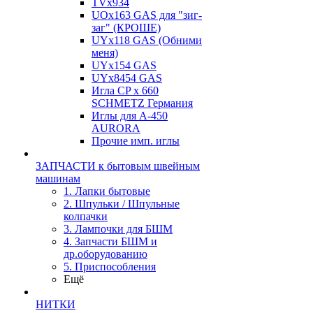
TVх934
UOx163 GAS для "зиг-
заг" (КРОШЕ)
UYx118 GAS (Обними
меня)
UYx154 GAS
UYx8454 GAS
Игла CP х 660
SCHMETZ Германия
Иглы для А-450
AURORA
Прочие имп. иглы
ЗАПЧАСТИ к бытовым швейным
машинам
1. Лапки бытовые
2. Шпульки / Шпульные
колпачки
3. Лампочки для БШМ
4. Запчасти БШМ и
др.оборудованию
5. Приспособления
Ещё
НИТКИ