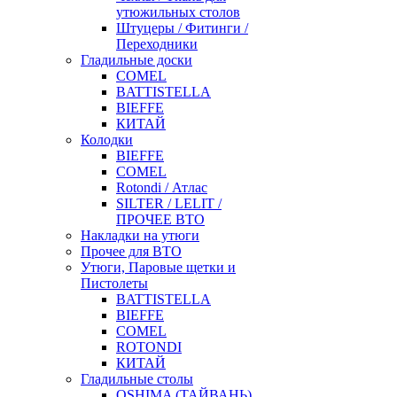
утюжильных столов
Штуцеры / Фитинги /
Переходники
Гладильные доски
COMEL
BATTISTELLA
BIEFFE
КИТАЙ
Колодки
BIEFFE
COMEL
Rotondi / Атлас
SILTER / LELIT /
ПРОЧЕЕ ВТО
Накладки на утюги
Прочее для ВТО
Утюги, Паровые щетки и
Пистолеты
BATTISTELLA
BIEFFE
COMEL
ROTONDI
КИТАЙ
Гладильные столы
OSHIMA (ТАЙВАНЬ)