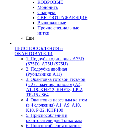
КОВРОВЫЕ
Мононить
Спандекс
СВЕТООТРАЖАЮЩИЕ
Вышивальные
Прочие специальные
нитки
Ещё
ПРИСПОСОБЛЕНИЯ и
ОКАНТОВАТЕЛИ
1. Подрубка одинарная А75D
(S75D), А75U (S75U)
2. Подрубка двойная
(Рубильники А11)
3. Окантовка готовой тесьмой
(в 2 сложения, пополам) А4,
АТ-18, KHF12, KHF18, LP-2,
TR-15 / S64
4. Окантовка нарезным кантом
(в 4 сложения) А1, А9, А10,
К10, Р-32, KHF100
5. Приспособления и
окантователи для Трикотажа
6. Приспособления поясные