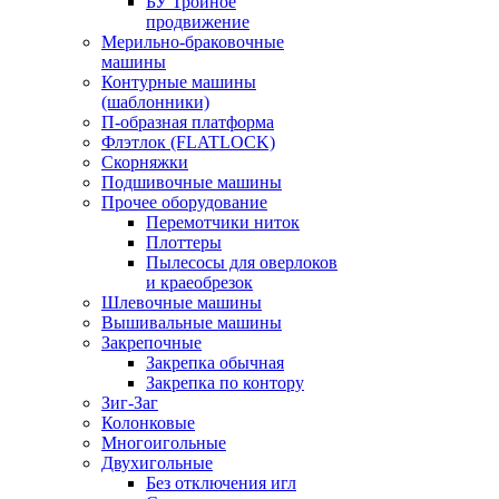
БУ Тройное
продвижение
Мерильно-браковочные
машины
Контурные машины
(шаблонники)
П-образная платформа
Флэтлок (FLATLOCK)
Скорняжки
Подшивочные машины
Прочее оборудование
Перемотчики ниток
Плоттеры
Пылесосы для оверлоков
и краеобрезок
Шлевочные машины
Вышивальные машины
Закрепочные
Закрепка обычная
Закрепка по контору
Зиг-Заг
Колонковые
Многоигольные
Двухигольные
Без отключения игл