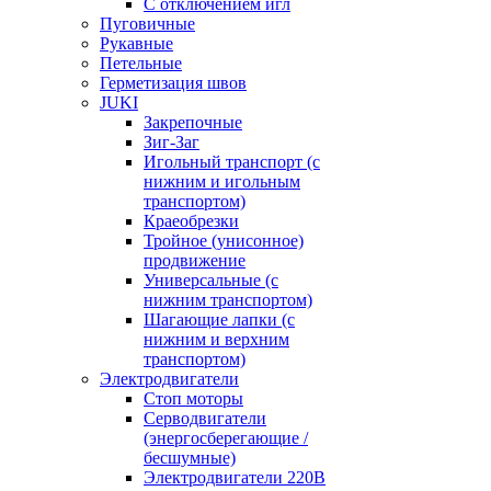
С отключением игл
Пуговичные
Рукавные
Петельные
Герметизация швов
JUKI
Закрепочные
Зиг-Заг
Игольный транспорт (с
нижним и игольным
транспортом)
Краеобрезки
Тройное (унисонное)
продвижение
Универсальные (с
нижним транспортом)
Шагающие лапки (с
нижним и верхним
транспортом)
Электродвигатели
Стоп моторы
Серводвигатели
(энергосберегающие /
бесшумные)
Электродвигатели 220В