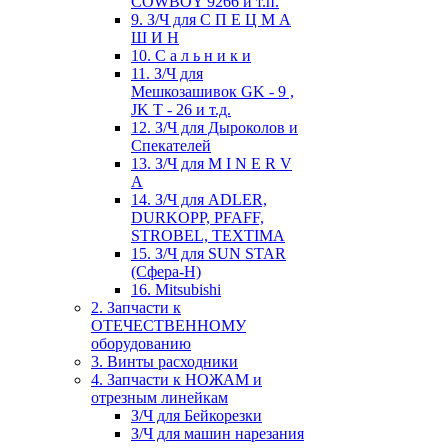
COWBOY 9266 и т.п.
9. З/Ч для С П Е Ц М А
Ш И Н
10. С а л ь н и к и
11. З/Ч для
Мешкозашивок GK - 9 ,
JK T - 26 и т.д.
12. З/Ч для Дыроколов и
Спекателей
13. З/Ч для M I N E R V
A
14. З/Ч для ADLER,
DURKOPP, PFAFF,
STROBEL, TEXTIMA
15. З/Ч для SUN STAR
(Сфера-Н)
16. Mitsubishi
2. Запчасти к
ОТЕЧЕСТВЕННОМУ
оборудованию
3. Винты расходники
4. Запчасти к НОЖАМ и
отрезным линейкам
З/Ч для Бейкорезки
З/Ч для машин нарезания