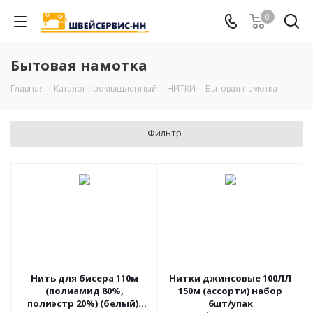
0
Бытовая намотка
Главная
-
Каталог промышленный
-
НИТКИ
-
Бытовая намотка
Фильтр
Нить для бисера 110м
Нитки джинсовые 100ЛЛ
(полиамид 80%,
150м (ассорти) набор
полиэстр 20%) (белый),
6шт/упак