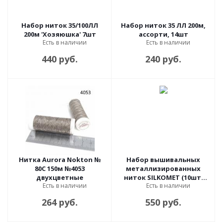
Набор ниток 35/100ЛЛ
Набор ниток 35 ЛЛ 200м,
200м 'Хозяюшка' 7шт
ассорти, 14шт
Есть в наличии
Есть в наличии
440 руб.
240 руб.
Нитка Aurora Nokton №
Набор вышивальных
80C 150м №4053
металлизированных
двухцветные
ниток SILKOMET (10шт)
Есть в наличии
Есть в наличии
ассорти
264 руб.
550 руб.