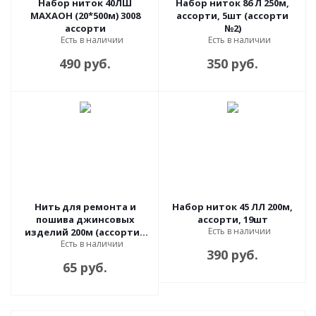
Набор ниток 40ЛШ
Набор ниток 86 Л 250м,
МАХАОН (20*500м) 3008
ассорти, 5шт (ассорти
ассорти
№2)
Есть в наличии
Есть в наличии
490 руб.
350 руб.
Нить для ремонта и
Набор ниток 45 ЛЛ 200м,
пошива джинсовых
ассорти, 19шт
Есть в наличии
изделий 200м (ассорти),
Есть в наличии
синий, 5 шт
390 руб.
65 руб.