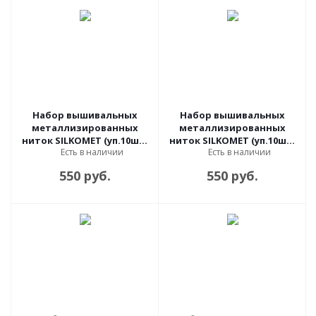
Набор вышивальных
Набор вышивальных
металлизированных
металлизированных
ниток SILKOMET (уп.10шт)
ниток SILKOMET (уп.10шт)
Есть в наличии
Есть в наличии
серебро
золото
550 руб.
550 руб.