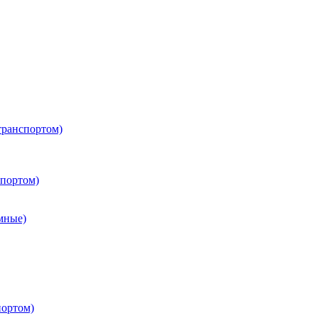
транспортом)
портом)
мные)
портом)