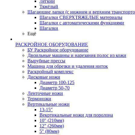
Лёгкий
Тяжёлый
Шагающие лапки (с нижним и верхним транспорто
Шагалки СВЕРХТЯЖЕЛЫЕ материалы
Шагалки с автоматическими функциями
Шагалки
Ещё
РАСКРОЙНОЕ ОБОРУДОВАНИЕ
БУ Раскройное оборудование
Двоильные машины и нарезания полос из кожи
Вырубные прессы
Машина для обрезки и удаления ниток
Раскройный комплекс
Дисковые ножи
Диаметр 100-125
Диаметр 50-70
Ленточные ножи
Термоножи
Вертикальные ножи
13-15"
Векртикальные ножи для поролона
10" (210мм)
12" (260мм)
5" (80мм)