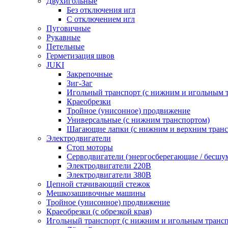
Двухигольные
Без отключения игл
С отключением игл
Пуговичные
Рукавные
Петельные
Герметизация швов
JUKI
Закрепочные
Зиг-Заг
Игольный транспорт (с нижним и игольным 
Краеобрезки
Тройное (унисонное) продвижение
Универсальные (с нижним транспортом)
Шагающие лапки (с нижним и верхним транс
Электродвигатели
Стоп моторы
Серводвигатели (энергосберегающие / бесшу
Электродвигатели 220В
Электродвигатели 380В
Цепной стачивающий стежок
Мешкозашивочные машины
Тройное (унисонное) продвижение
Краеобрезки (с обрезкой края)
Игольный транспорт (с нижним и игольным транс