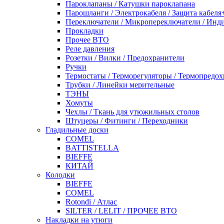
Пароклапаны / Катушки пароклапана
Парошланги / Электрокабеля / Защита кабеля
Переключатели / Микропереключатели / Инд
Прокладки
Прочее ВТО
Реле давления
Розетки / Вилки / Предохранители
Ручки
Термостаты / Терморегуляторы / Термопредо
Трубки / Линейки мерительные
ТЭНЫ
Хомуты
Чехлы / Ткань для утюжильных столов
Штуцеры / Фитинги / Переходники
Гладильные доски
COMEL
BATTISTELLA
BIEFFE
КИТАЙ
Колодки
BIEFFE
COMEL
Rotondi / Атлас
SILTER / LELIT / ПРОЧЕЕ ВТО
Накладки на утюги