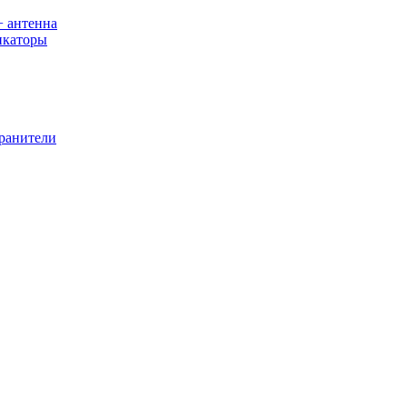
+ антенна
икаторы
хранители