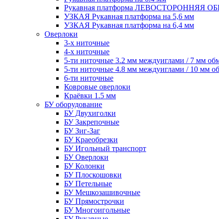
Рукавная платформа ЛЕВОСТОРОННЯЯ 
УЗКАЯ Рукавная платформа на 5,6 мм
УЗКАЯ Рукавная платформа на 6,4 мм
Оверлоки
3-х ниточные
4-х ниточные
5-ти ниточные 3.2 мм междуиглами / 7 мм об
5-ти ниточные 4.8 мм междуиглами / 10 мм о
6-ти ниточные
Ковровые оверлоки
Краёвки 1.5 мм
БУ оборудование
БУ Двухиголки
БУ Закрепочные
БУ Зиг-Заг
БУ Краеобрезки
БУ Игольный транспорт
БУ Оверлоки
БУ Колонки
БУ Плоскошовки
БУ Петельные
БУ Мешкозашивочные
БУ Прямострочки
БУ Многоигольные
БУ Рукавные