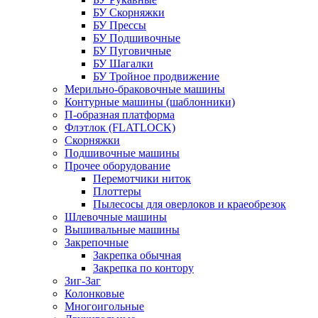
БУ Скорняжки
БУ Прессы
БУ Подшивочные
БУ Пуговичные
БУ Шагалки
БУ Тройное продвижение
Мерильно-браковочные машины
Контурные машины (шаблонники)
П-образная платформа
Флэтлок (FLATLOCK)
Скорняжки
Подшивочные машины
Прочее оборудование
Перемотчики ниток
Плоттеры
Пылесосы для оверлоков и краеобрезок
Шлевочные машины
Вышивальные машины
Закрепочные
Закрепка обычная
Закрепка по контору
Зиг-Заг
Колонковые
Многоигольные