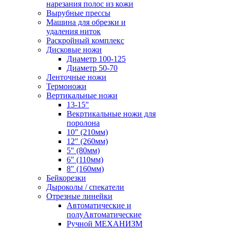
нарезания полос из кожи
Вырубные прессы
Машина для обрезки и
удаления ниток
Раскройный комплекс
Дисковые ножи
Диаметр 100-125
Диаметр 50-70
Ленточные ножи
Термоножи
Вертикальные ножи
13-15"
Векртикальные ножи для
поролона
10" (210мм)
12" (260мм)
5" (80мм)
6" (110мм)
8" (160мм)
Бейкорезки
Дыроколы / спекатели
Отрезные линейки
Автоматические и
полуАвтоматические
Ручной МЕХАНИЗМ