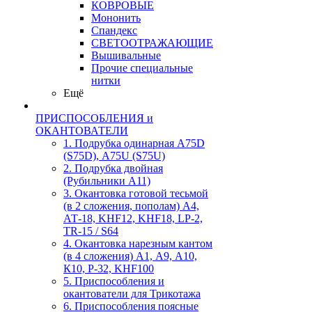
КОВРОВЫЕ
Мононить
Спандекс
СВЕТООТРАЖАЮЩИЕ
Вышивальные
Прочие специальные
нитки
Ещё
ПРИСПОСОБЛЕНИЯ и
ОКАНТОВАТЕЛИ
1. Подрубка одинарная А75D
(S75D), А75U (S75U)
2. Подрубка двойная
(Рубильники А11)
3. Окантовка готовой тесьмой
(в 2 сложения, пополам) А4,
АТ-18, KHF12, KHF18, LP-2,
TR-15 / S64
4. Окантовка нарезным кантом
(в 4 сложения) А1, А9, А10,
К10, Р-32, KHF100
5. Приспособления и
окантователи для Трикотажа
6. Приспособления поясные