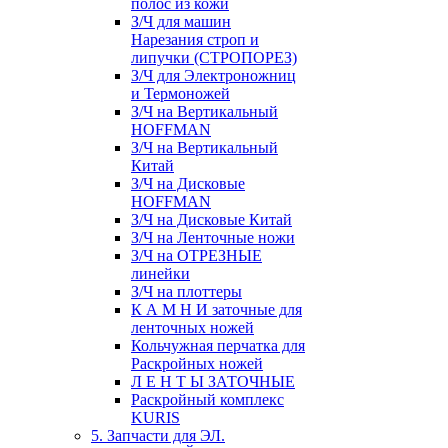
полос из кожи
З/Ч для машин
Нарезания строп и
липучки (СТРОПОРЕЗ)
З/Ч для Электроножниц
и Термоножей
З/Ч на Вертикальный
HOFFMAN
З/Ч на Вертикальный
Китай
З/Ч на Дисковые
HOFFMAN
З/Ч на Дисковые Китай
З/Ч на Ленточные ножи
З/Ч на ОТРЕЗНЫЕ
линейки
З/Ч на плоттеры
К А М Н И заточные для
ленточных ножей
Кольчужная перчатка для
Раскройных ножей
Л Е Н Т Ы ЗАТОЧНЫЕ
Раскройный комплекс
KURIS
5. Запчасти для ЭЛ.