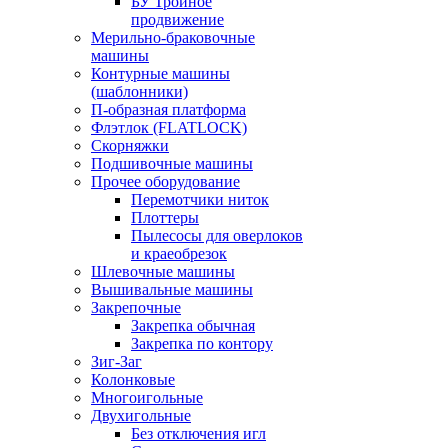
БУ Тройное
продвижение
Мерильно-браковочные
машины
Контурные машины
(шаблонники)
П-образная платформа
Флэтлок (FLATLOCK)
Скорняжки
Подшивочные машины
Прочее оборудование
Перемотчики ниток
Плоттеры
Пылесосы для оверлоков
и краеобрезок
Шлевочные машины
Вышивальные машины
Закрепочные
Закрепка обычная
Закрепка по контору
Зиг-Заг
Колонковые
Многоигольные
Двухигольные
Без отключения игл