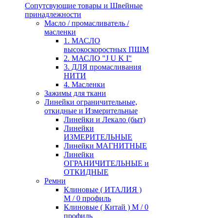
Сопутсвующие товары и Швейные
принадлежности
Масло / промасливатель /
масленки
1. МАСЛО
высокоскоростных ПШМ
2. МАСЛО "J U K I"
3. ДЛЯ промасливания
НИТИ
4. Масленки
Зажимы для ткани
Линейки ограничительные,
откидные и Измерительные
Линейки и Лекало (быт)
Линейки
ИЗМЕРИТЕЛЬНЫЕ
Линейки МАГНИТНЫЕ
Линейки
ОГРАНИЧИТЕЛЬНЫЕ и
ОТКИДНЫЕ
Ремни
Клиновые ( ИТАЛИЯ )
М / 0 профиль
Клиновые ( Китай ) М / 0
профиль