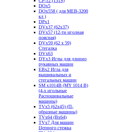
CP-12 (151S)
DOx5
DOx558 ( для MEB-3200
кл )
DPx1
DVx37 (62x37)
DVx57 (12-ти иголная
поясная)
DVx59 (62 x 59)
Стегалка
DVx63
DYx3 Иглы для длинно
рукавных машин
EBx2 Игла для
вышивальных и
стегальных машин
SM x1014B (MY 1014 B)
(4-х игольные
Распошивальные
машины)
TVх5 (62х45) (П-
образные машины)
TVх64 (Вх64)
TVх7 Для машин
Цепного стежка