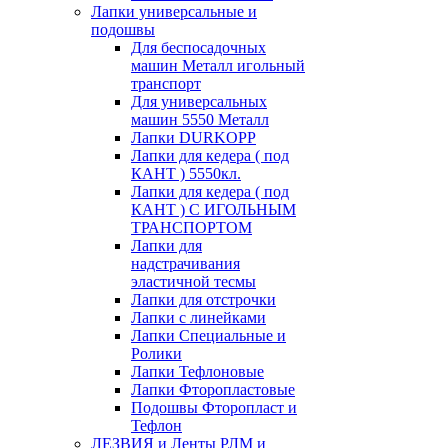
Лапки универсальные и
подошвы
Для беспосадочных
машин Металл игольный
транспорт
Для универсальных
машин 5550 Металл
Лапки DURKOPP
Лапки для кедера ( под
КАНТ ) 5550кл.
Лапки для кедера ( под
КАНТ ) С ИГОЛЬНЫМ
ТРАНСПОРТОМ
Лапки для
надстрачивания
эластичной тесмы
Лапки для отстрочки
Лапки с линейками
Лапки Специальные и
Ролики
Лапки Тефлоновые
Лапки Фторопластовые
Подошвы Фторопласт и
Тефлон
ЛЕЗВИЯ и Ленты РЛМ и