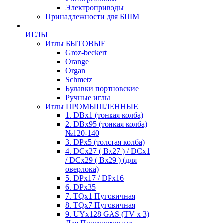
Электроприводы
Принадлежности для БШМ
ИГЛЫ
Иглы БЫТОВЫЕ
Groz-beckert
Orange
Organ
Schmetz
Булавки портновские
Ручные иглы
Иглы ПРОМЫШЛЕННЫЕ
1. DBx1 (тонкая колба)
2. DBx95 (тонкая колба)
№120-140
3. DPx5 (толстая колба)
4. DCx27 ( Bx27 ) / DCx1
/ DCx29 ( Bx29 ) (для
оверлока)
5. DPx17 / DPx16
6. DPx35
7. TQx1 Пуговичная
8. TQx7 Пуговичная
9. UYx128 GAS (TV x 3)
Для Плоскошовных