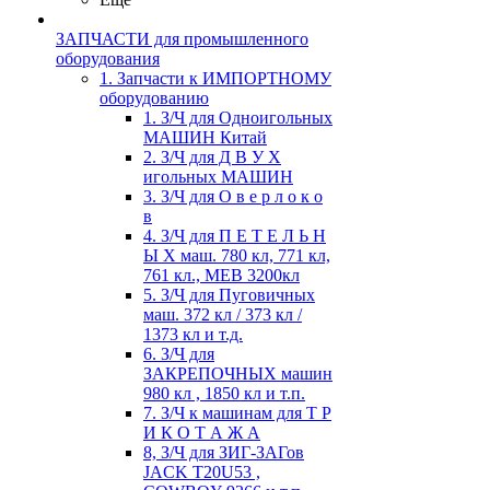
ЗАПЧАСТИ для промышленного
оборудования
1. Запчасти к ИМПОРТНОМУ
оборудованию
1. З/Ч для Одноигольных
МАШИН Китай
2. З/Ч для Д В У Х
игольных МАШИН
3. З/Ч для О в е р л о к о
в
4. З/Ч для П Е Т Е Л Ь Н
Ы Х маш. 780 кл, 771 кл,
761 кл., MEB 3200кл
5. З/Ч для Пуговичных
маш. 372 кл / 373 кл /
1373 кл и т.д.
6. З/Ч для
ЗАКРЕПОЧНЫХ машин
980 кл , 1850 кл и т.п.
7. З/Ч к машинам для Т Р
И К О Т А Ж А
8, З/Ч для ЗИГ-ЗАГов
JACK Т20U53 ,