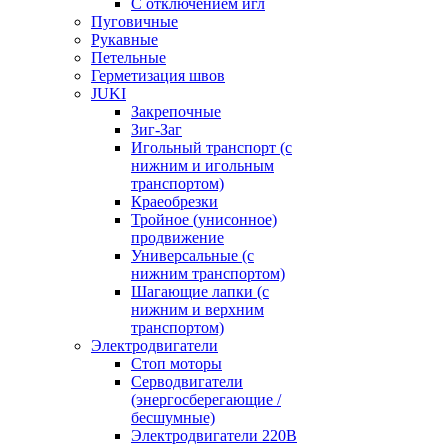
С отключением игл
Пуговичные
Рукавные
Петельные
Герметизация швов
JUKI
Закрепочные
Зиг-Заг
Игольный транспорт (с
нижним и игольным
транспортом)
Краеобрезки
Тройное (унисонное)
продвижение
Универсальные (с
нижним транспортом)
Шагающие лапки (с
нижним и верхним
транспортом)
Электродвигатели
Стоп моторы
Серводвигатели
(энергосберегающие /
бесшумные)
Электродвигатели 220В