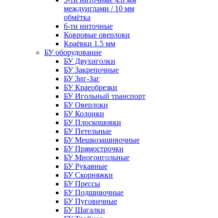
междуиглами / 10 мм
обмётка
6-ти ниточные
Ковровые оверлоки
Краёвки 1.5 мм
БУ оборудование
БУ Двухиголки
БУ Закрепочные
БУ Зиг-Заг
БУ Краеобрезки
БУ Игольный транспорт
БУ Оверлоки
БУ Колонки
БУ Плоскошовки
БУ Петельные
БУ Мешкозашивочные
БУ Прямострочки
БУ Многоигольные
БУ Рукавные
БУ Скорняжки
БУ Прессы
БУ Подшивочные
БУ Пуговичные
БУ Шагалки