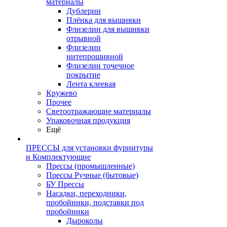
материалы
Дублерин
Плёнка для вышивки
Флизелин для вышивки
отрывной
Флизелин
нитепрошивной
Флизелин точечное
покрытие
Лента клеевая
Кружево
Прочее
Светоотражающие материалы
Упаковочная продукция
Ещё
ПРЕССЫ для установки фурнитуры
и Комплектующие
Прессы (промышленные)
Прессы Ручные (бытовые)
БУ Прессы
Насадки, переходники,
пробойники, подставки под
пробойники
Дыроколы