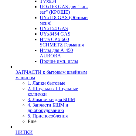
TVх934
UOx163 GAS для "зиг-
заг" (КРОШЕ)
UYx118 GAS (Обними
меня)
UYx154 GAS
UYx8454 GAS
Игла CP х 660
SCHMETZ Германия
Иглы для А-450
AURORA
Прочие имп. иглы
ЗАПЧАСТИ к бытовым швейным
машинам
1. Лапки бытовые
2. Шпульки / Шпульные
колпачки
3. Лампочки для БШМ
4. Запчасти БШМ и
др.оборудованию
5. Приспособления
Ещё
НИТКИ