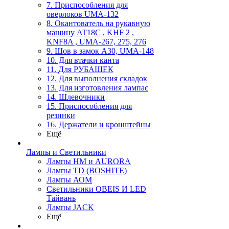
7. Приспособления для
оверлоков UMA-132
8. Окантователь на рукавную
машину AT18C , KHF 2 ,
KNF8A , UMA-267, 275, 276
9. Шов в замок А30, UMA-148
10. Для втачки канта
11. Для РУБАШЕК
12. Для выполнения складок
13. Для изготовления лампас
14. Шлевочники
15. Приспособления для
резинки
16. Держатели и кронштейны
Ещё
Лампы и Светильники
Лампы HM и AURORA
Лампы TD (BOSHITE)
Лампы АОМ
Светильники OBEIS И LED
Тайвань
Лампы JACK
Ещё