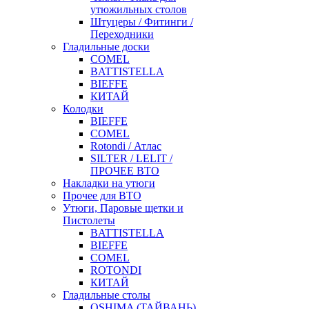
утюжильных столов
Штуцеры / Фитинги /
Переходники
Гладильные доски
COMEL
BATTISTELLA
BIEFFE
КИТАЙ
Колодки
BIEFFE
COMEL
Rotondi / Атлас
SILTER / LELIT /
ПРОЧЕЕ ВТО
Накладки на утюги
Прочее для ВТО
Утюги, Паровые щетки и
Пистолеты
BATTISTELLA
BIEFFE
COMEL
ROTONDI
КИТАЙ
Гладильные столы
OSHIMA (ТАЙВАНЬ)