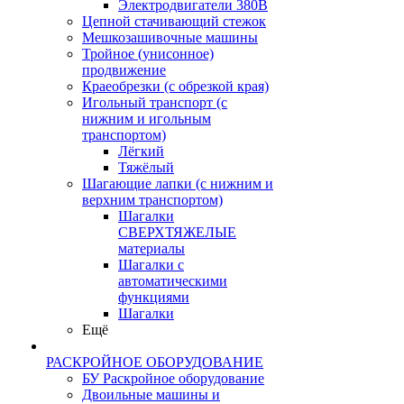
Электродвигатели 380В
Цепной стачивающий стежок
Мешкозашивочные машины
Тройное (унисонное)
продвижение
Краеобрезки (с обрезкой края)
Игольный транспорт (с
нижним и игольным
транспортом)
Лёгкий
Тяжёлый
Шагающие лапки (с нижним и
верхним транспортом)
Шагалки
СВЕРХТЯЖЕЛЫЕ
материалы
Шагалки с
автоматическими
функциями
Шагалки
Ещё
РАСКРОЙНОЕ ОБОРУДОВАНИЕ
БУ Раскройное оборудование
Двоильные машины и