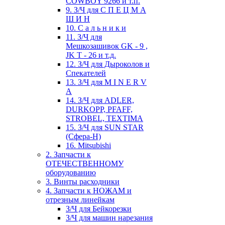
COWBOY 9266 и т.п.
9. З/Ч для С П Е Ц М А
Ш И Н
10. С а л ь н и к и
11. З/Ч для
Мешкозашивок GK - 9 ,
JK T - 26 и т.д.
12. З/Ч для Дыроколов и
Спекателей
13. З/Ч для M I N E R V
A
14. З/Ч для ADLER,
DURKOPP, PFAFF,
STROBEL, TEXTIMA
15. З/Ч для SUN STAR
(Сфера-Н)
16. Mitsubishi
2. Запчасти к
ОТЕЧЕСТВЕННОМУ
оборудованию
3. Винты расходники
4. Запчасти к НОЖАМ и
отрезным линейкам
З/Ч для Бейкорезки
З/Ч для машин нарезания