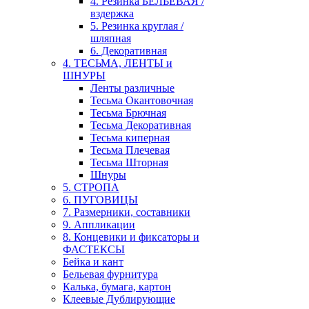
4. Резинка БЕЛЬЕВАЯ /
вздержка
5. Резинка круглая /
шляпная
6. Декоративная
4. ТЕСЬМА, ЛЕНТЫ и
ШНУРЫ
Ленты различные
Тесьма Окантовочная
Тесьма Брючная
Тесьма Декоративная
Тесьма киперная
Тесьма Плечевая
Тесьма Шторная
Шнуры
5. СТРОПА
6. ПУГОВИЦЫ
7. Размерники, составники
9. Аппликации
8. Концевики и фиксаторы и
ФАСТЕКСЫ
Бейка и кант
Бельевая фурнитура
Калька, бумага, картон
Клеевые Дублирующие