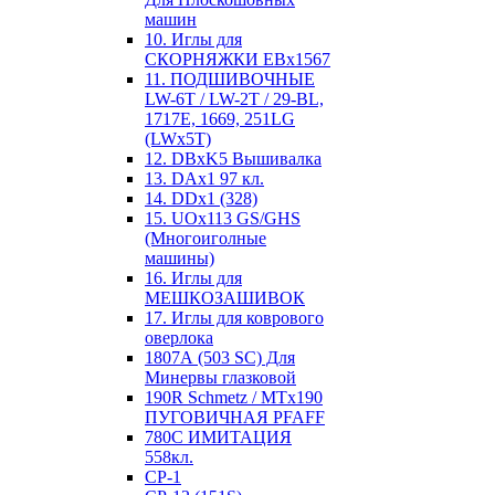
машин
10. Иглы для
СКОРНЯЖКИ EBx1567
11. ПОДШИВОЧНЫЕ
LW-6T / LW-2T / 29-BL,
1717E, 1669, 251LG
(LWx5T)
12. DBxK5 Вышивалка
13. DAx1 97 кл.
14. DDx1 (328)
15. UOx113 GS/GHS
(Многоиголные
машины)
16. Иглы для
МЕШКОЗАШИВОК
17. Иглы для коврового
оверлока
1807А (503 SC) Для
Минервы глазковой
190R Schmetz / MTx190
ПУГОВИЧНАЯ PFAFF
780С ИМИТАЦИЯ
558кл.
CP-1