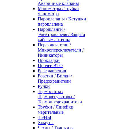
Аварийные клапаны
Манометры / Трубки
манометра
Пароклапаны / Катушки
пароклапана
Парошланги /
Электрокабеля / Защита
кабеля+ антенна
Переключатели /
Микропереключатели /
Индикаторы
Прокладки
Прочее ВТО
Реле давления
Розетки / Вилки /
Предохранители
Ручки
Термостаты /
Терморегуляторы /
Термопредохранители
Трубки / Линейки
мерительные
ТЭНЫ
Хомуты
Чехлы / Ткань для