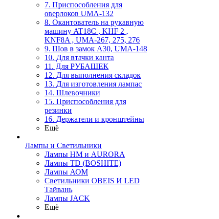
7. Приспособления для
оверлоков UMA-132
8. Окантователь на рукавную
машину AT18C , KHF 2 ,
KNF8A , UMA-267, 275, 276
9. Шов в замок А30, UMA-148
10. Для втачки канта
11. Для РУБАШЕК
12. Для выполнения складок
13. Для изготовления лампас
14. Шлевочники
15. Приспособления для
резинки
16. Держатели и кронштейны
Ещё
Лампы и Светильники
Лампы HM и AURORA
Лампы TD (BOSHITE)
Лампы АОМ
Светильники OBEIS И LED
Тайвань
Лампы JACK
Ещё