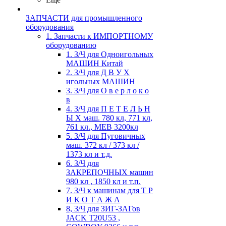
ЗАПЧАСТИ для промышленного
оборудования
1. Запчасти к ИМПОРТНОМУ
оборудованию
1. З/Ч для Одноигольных
МАШИН Китай
2. З/Ч для Д В У Х
игольных МАШИН
3. З/Ч для О в е р л о к о
в
4. З/Ч для П Е Т Е Л Ь Н
Ы Х маш. 780 кл, 771 кл,
761 кл., MEB 3200кл
5. З/Ч для Пуговичных
маш. 372 кл / 373 кл /
1373 кл и т.д.
6. З/Ч для
ЗАКРЕПОЧНЫХ машин
980 кл , 1850 кл и т.п.
7. З/Ч к машинам для Т Р
И К О Т А Ж А
8, З/Ч для ЗИГ-ЗАГов
JACK Т20U53 ,