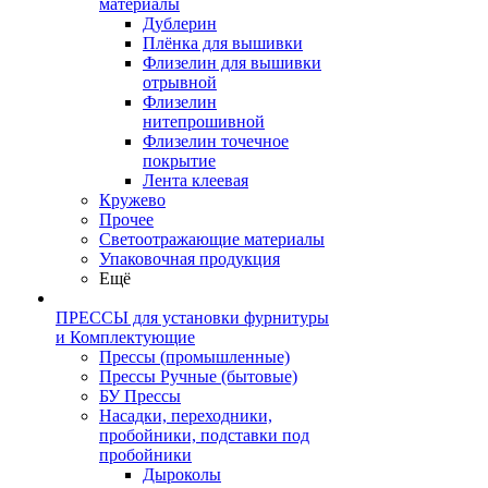
материалы
Дублерин
Плёнка для вышивки
Флизелин для вышивки
отрывной
Флизелин
нитепрошивной
Флизелин точечное
покрытие
Лента клеевая
Кружево
Прочее
Светоотражающие материалы
Упаковочная продукция
Ещё
ПРЕССЫ для установки фурнитуры
и Комплектующие
Прессы (промышленные)
Прессы Ручные (бытовые)
БУ Прессы
Насадки, переходники,
пробойники, подставки под
пробойники
Дыроколы