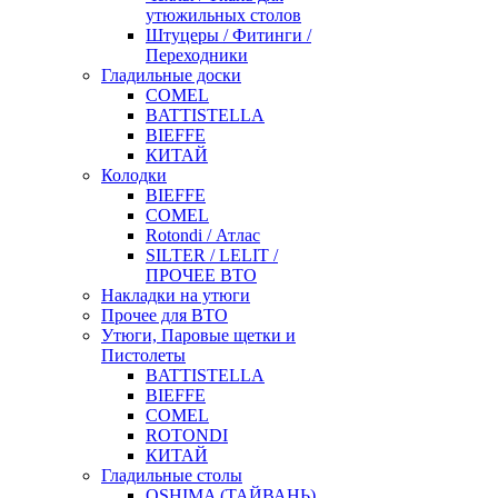
утюжильных столов
Штуцеры / Фитинги /
Переходники
Гладильные доски
COMEL
BATTISTELLA
BIEFFE
КИТАЙ
Колодки
BIEFFE
COMEL
Rotondi / Атлас
SILTER / LELIT /
ПРОЧЕЕ ВТО
Накладки на утюги
Прочее для ВТО
Утюги, Паровые щетки и
Пистолеты
BATTISTELLA
BIEFFE
COMEL
ROTONDI
КИТАЙ
Гладильные столы
OSHIMA (ТАЙВАНЬ)