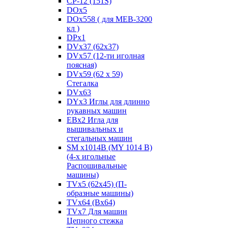
CP-12 (151S)
DOx5
DOx558 ( для MEB-3200
кл )
DPx1
DVx37 (62x37)
DVx57 (12-ти иголная
поясная)
DVx59 (62 x 59)
Стегалка
DVx63
DYx3 Иглы для длинно
рукавных машин
EBx2 Игла для
вышивальных и
стегальных машин
SM x1014B (MY 1014 B)
(4-х игольные
Распошивальные
машины)
TVх5 (62х45) (П-
образные машины)
TVх64 (Вх64)
TVх7 Для машин
Цепного стежка