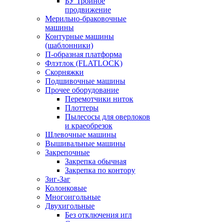
БУ Тройное
продвижение
Мерильно-браковочные
машины
Контурные машины
(шаблонники)
П-образная платформа
Флэтлок (FLATLOCK)
Скорняжки
Подшивочные машины
Прочее оборудование
Перемотчики ниток
Плоттеры
Пылесосы для оверлоков
и краеобрезок
Шлевочные машины
Вышивальные машины
Закрепочные
Закрепка обычная
Закрепка по контору
Зиг-Заг
Колонковые
Многоигольные
Двухигольные
Без отключения игл