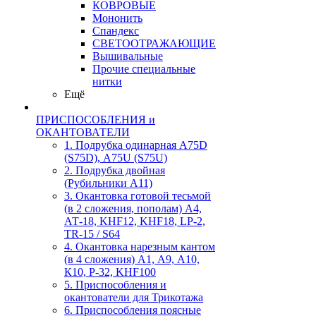
КОВРОВЫЕ
Мононить
Спандекс
СВЕТООТРАЖАЮЩИЕ
Вышивальные
Прочие специальные
нитки
Ещё
ПРИСПОСОБЛЕНИЯ и
ОКАНТОВАТЕЛИ
1. Подрубка одинарная А75D
(S75D), А75U (S75U)
2. Подрубка двойная
(Рубильники А11)
3. Окантовка готовой тесьмой
(в 2 сложения, пополам) А4,
АТ-18, KHF12, KHF18, LP-2,
TR-15 / S64
4. Окантовка нарезным кантом
(в 4 сложения) А1, А9, А10,
К10, Р-32, KHF100
5. Приспособления и
окантователи для Трикотажа
6. Приспособления поясные