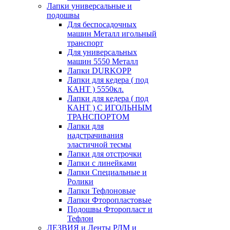
Лапки универсальные и
подошвы
Для беспосадочных
машин Металл игольный
транспорт
Для универсальных
машин 5550 Металл
Лапки DURKOPP
Лапки для кедера ( под
КАНТ ) 5550кл.
Лапки для кедера ( под
КАНТ ) С ИГОЛЬНЫМ
ТРАНСПОРТОМ
Лапки для
надстрачивания
эластичной тесмы
Лапки для отстрочки
Лапки с линейками
Лапки Специальные и
Ролики
Лапки Тефлоновые
Лапки Фторопластовые
Подошвы Фторопласт и
Тефлон
ЛЕЗВИЯ и Ленты РЛМ и