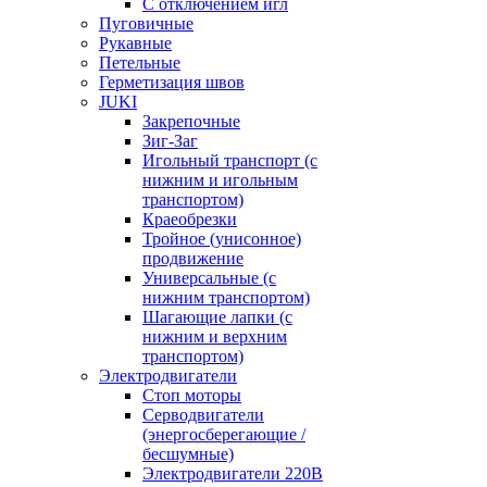
С отключением игл
Пуговичные
Рукавные
Петельные
Герметизация швов
JUKI
Закрепочные
Зиг-Заг
Игольный транспорт (с
нижним и игольным
транспортом)
Краеобрезки
Тройное (унисонное)
продвижение
Универсальные (с
нижним транспортом)
Шагающие лапки (с
нижним и верхним
транспортом)
Электродвигатели
Стоп моторы
Серводвигатели
(энергосберегающие /
бесшумные)
Электродвигатели 220В