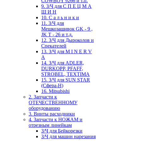
COWBOY 9266 и т.п.
9. З/Ч для С П Е Ц М А
Ш И Н
10. С а л ь н и к и
11. З/Ч для
Мешкозашивок GK - 9 ,
JK T - 26 и т.д.
12. З/Ч для Дыроколов и
Спекателей
13. З/Ч для M I N E R V
A
14. З/Ч для ADLER,
DURKOPP, PFAFF,
STROBEL, TEXTIMA
15. З/Ч для SUN STAR
(Сфера-Н)
16. Mitsubishi
2. Запчасти к
ОТЕЧЕСТВЕННОМУ
оборудованию
3. Винты расходники
4. Запчасти к НОЖАМ и
отрезным линейкам
З/Ч для Бейкорезки
З/Ч для машин нарезания