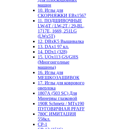
машин
10. Иглы для
СКОРНЯЖКИ EBx1567
11. ПОДШИВОЧНЫЕ
LW-6T / LW-2T / 29-BL,
1717E, 1669, 251LG
(LWx5T)
12. DBxK5 Вышивалка
13. DAx1 97 кл.
14. DDx1 (328)
15. UOx113 GS/GHS
(Многоиголные
машины)
16. Иглы для
МЕШКОЗАШИВОК
17. Иглы для коврового
оверлока
1807А (503 SC) Для
Минервы глазковой
190R Schmetz / MTx190
ПУГОВИЧНАЯ PFAFF
780С ИМИТАЦИЯ
558кл.
CP-1