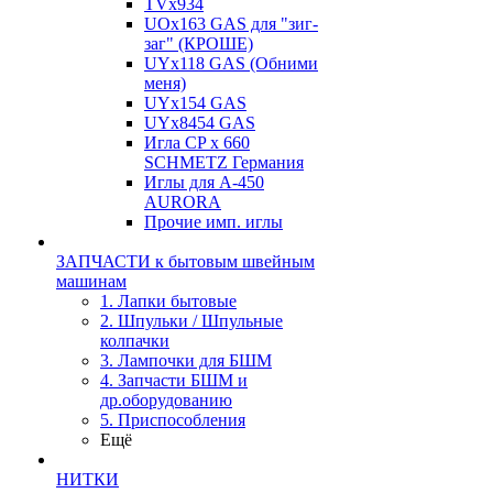
TVх934
UOx163 GAS для "зиг-
заг" (КРОШЕ)
UYx118 GAS (Обними
меня)
UYx154 GAS
UYx8454 GAS
Игла CP х 660
SCHMETZ Германия
Иглы для А-450
AURORA
Прочие имп. иглы
ЗАПЧАСТИ к бытовым швейным
машинам
1. Лапки бытовые
2. Шпульки / Шпульные
колпачки
3. Лампочки для БШМ
4. Запчасти БШМ и
др.оборудованию
5. Приспособления
Ещё
НИТКИ