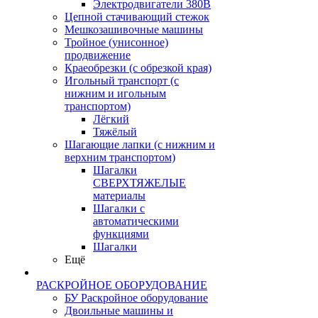
Электродвигатели 380В
Цепной стачивающий стежок
Мешкозашивочные машины
Тройное (унисонное)
продвижение
Краеобрезки (с обрезкой края)
Игольный транспорт (с
нижним и игольным
транспортом)
Лёгкий
Тяжёлый
Шагающие лапки (с нижним и
верхним транспортом)
Шагалки
СВЕРХТЯЖЕЛЫЕ
материалы
Шагалки с
автоматическими
функциями
Шагалки
Ещё
РАСКРОЙНОЕ ОБОРУДОВАНИЕ
БУ Раскройное оборудование
Двоильные машины и