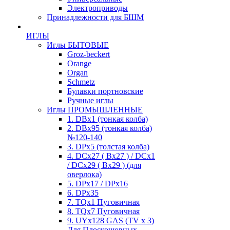
Электроприводы
Принадлежности для БШМ
ИГЛЫ
Иглы БЫТОВЫЕ
Groz-beckert
Orange
Organ
Schmetz
Булавки портновские
Ручные иглы
Иглы ПРОМЫШЛЕННЫЕ
1. DBx1 (тонкая колба)
2. DBx95 (тонкая колба)
№120-140
3. DPx5 (толстая колба)
4. DCx27 ( Bx27 ) / DCx1
/ DCx29 ( Bx29 ) (для
оверлока)
5. DPx17 / DPx16
6. DPx35
7. TQx1 Пуговичная
8. TQx7 Пуговичная
9. UYx128 GAS (TV x 3)
Для Плоскошовных