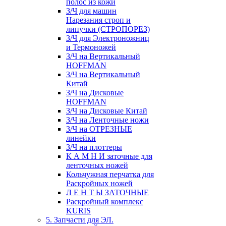
полос из кожи
З/Ч для машин
Нарезания строп и
липучки (СТРОПОРЕЗ)
З/Ч для Электроножниц
и Термоножей
З/Ч на Вертикальный
HOFFMAN
З/Ч на Вертикальный
Китай
З/Ч на Дисковые
HOFFMAN
З/Ч на Дисковые Китай
З/Ч на Ленточные ножи
З/Ч на ОТРЕЗНЫЕ
линейки
З/Ч на плоттеры
К А М Н И заточные для
ленточных ножей
Кольчужная перчатка для
Раскройных ножей
Л Е Н Т Ы ЗАТОЧНЫЕ
Раскройный комплекс
KURIS
5. Запчасти для ЭЛ.