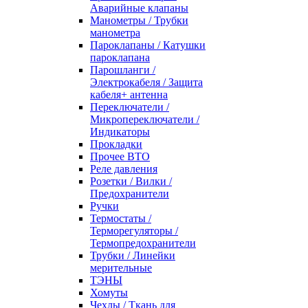
Аварийные клапаны
Манометры / Трубки
манометра
Пароклапаны / Катушки
пароклапана
Парошланги /
Электрокабеля / Защита
кабеля+ антенна
Переключатели /
Микропереключатели /
Индикаторы
Прокладки
Прочее ВТО
Реле давления
Розетки / Вилки /
Предохранители
Ручки
Термостаты /
Терморегуляторы /
Термопредохранители
Трубки / Линейки
мерительные
ТЭНЫ
Хомуты
Чехлы / Ткань для