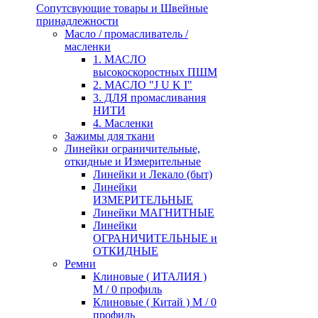
Сопутсвующие товары и Швейные
принадлежности
Масло / промасливатель /
масленки
1. МАСЛО
высокоскоростных ПШМ
2. МАСЛО "J U K I"
3. ДЛЯ промасливания
НИТИ
4. Масленки
Зажимы для ткани
Линейки ограничительные,
откидные и Измерительные
Линейки и Лекало (быт)
Линейки
ИЗМЕРИТЕЛЬНЫЕ
Линейки МАГНИТНЫЕ
Линейки
ОГРАНИЧИТЕЛЬНЫЕ и
ОТКИДНЫЕ
Ремни
Клиновые ( ИТАЛИЯ )
М / 0 профиль
Клиновые ( Китай ) М / 0
профиль