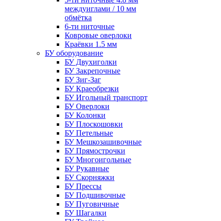
междуиглами / 10 мм
обмётка
6-ти ниточные
Ковровые оверлоки
Краёвки 1.5 мм
БУ оборудование
БУ Двухиголки
БУ Закрепочные
БУ Зиг-Заг
БУ Краеобрезки
БУ Игольный транспорт
БУ Оверлоки
БУ Колонки
БУ Плоскошовки
БУ Петельные
БУ Мешкозашивочные
БУ Прямострочки
БУ Многоигольные
БУ Рукавные
БУ Скорняжки
БУ Прессы
БУ Подшивочные
БУ Пуговичные
БУ Шагалки