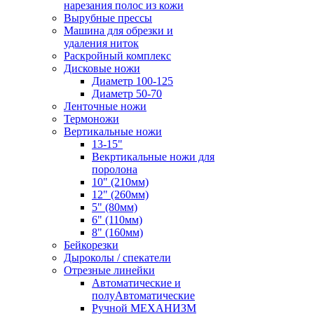
нарезания полос из кожи
Вырубные прессы
Машина для обрезки и
удаления ниток
Раскройный комплекс
Дисковые ножи
Диаметр 100-125
Диаметр 50-70
Ленточные ножи
Термоножи
Вертикальные ножи
13-15"
Векртикальные ножи для
поролона
10" (210мм)
12" (260мм)
5" (80мм)
6" (110мм)
8" (160мм)
Бейкорезки
Дыроколы / спекатели
Отрезные линейки
Автоматические и
полуАвтоматические
Ручной МЕХАНИЗМ