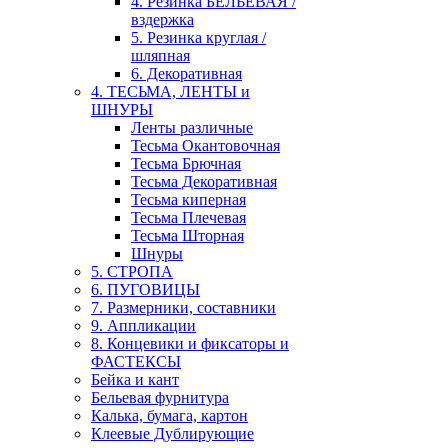
4. Резинка БЕЛЬЕВАЯ /
вздержка
5. Резинка круглая /
шляпная
6. Декоративная
4. ТЕСЬМА, ЛЕНТЫ и
ШНУРЫ
Ленты различные
Тесьма Окантовочная
Тесьма Брючная
Тесьма Декоративная
Тесьма киперная
Тесьма Плечевая
Тесьма Шторная
Шнуры
5. СТРОПА
6. ПУГОВИЦЫ
7. Размерники, составники
9. Аппликации
8. Концевики и фиксаторы и
ФАСТЕКСЫ
Бейка и кант
Бельевая фурнитура
Калька, бумага, картон
Клеевые Дублирующие