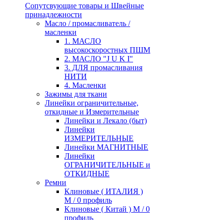
Сопутсвующие товары и Швейные
принадлежности
Масло / промасливатель /
масленки
1. МАСЛО
высокоскоростных ПШМ
2. МАСЛО "J U K I"
3. ДЛЯ промасливания
НИТИ
4. Масленки
Зажимы для ткани
Линейки ограничительные,
откидные и Измерительные
Линейки и Лекало (быт)
Линейки
ИЗМЕРИТЕЛЬНЫЕ
Линейки МАГНИТНЫЕ
Линейки
ОГРАНИЧИТЕЛЬНЫЕ и
ОТКИДНЫЕ
Ремни
Клиновые ( ИТАЛИЯ )
М / 0 профиль
Клиновые ( Китай ) М / 0
профиль