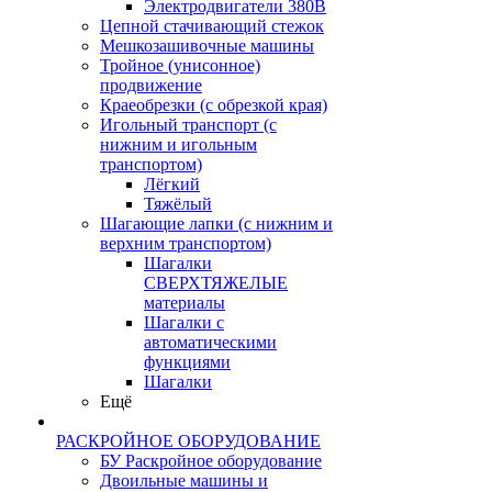
Электродвигатели 380В
Цепной стачивающий стежок
Мешкозашивочные машины
Тройное (унисонное)
продвижение
Краеобрезки (с обрезкой края)
Игольный транспорт (с
нижним и игольным
транспортом)
Лёгкий
Тяжёлый
Шагающие лапки (с нижним и
верхним транспортом)
Шагалки
СВЕРХТЯЖЕЛЫЕ
материалы
Шагалки с
автоматическими
функциями
Шагалки
Ещё
РАСКРОЙНОЕ ОБОРУДОВАНИЕ
БУ Раскройное оборудование
Двоильные машины и