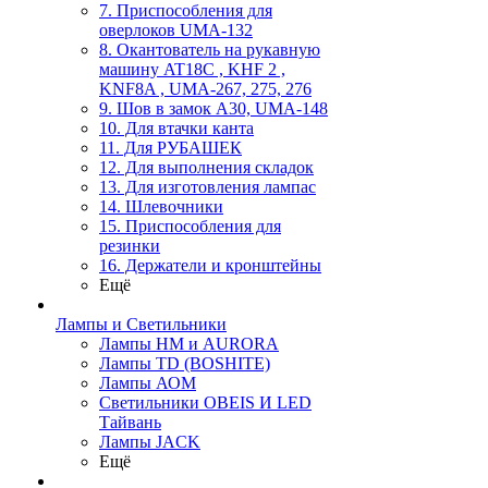
7. Приспособления для
оверлоков UMA-132
8. Окантователь на рукавную
машину AT18C , KHF 2 ,
KNF8A , UMA-267, 275, 276
9. Шов в замок А30, UMA-148
10. Для втачки канта
11. Для РУБАШЕК
12. Для выполнения складок
13. Для изготовления лампас
14. Шлевочники
15. Приспособления для
резинки
16. Держатели и кронштейны
Ещё
Лампы и Светильники
Лампы HM и AURORA
Лампы TD (BOSHITE)
Лампы АОМ
Светильники OBEIS И LED
Тайвань
Лампы JACK
Ещё