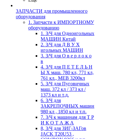
ЗАПЧАСТИ для промышленного
оборудования
1. Запчасти к ИМПОРТНОМУ
оборудованию
1. З/Ч для Одноигольных
МАШИН Китай
2. З/Ч для Д В У Х
игольных МАШИН
3. З/Ч для О в е р л о к о
в
4. З/Ч для П Е Т Е Л Ь Н
Ы Х маш. 780 кл, 771 кл,
761 кл., MEB 3200кл
5. З/Ч для Пуговичных
маш. 372 кл / 373 кл /
1373 кл и т.д.
6. З/Ч для
ЗАКРЕПОЧНЫХ машин
980 кл , 1850 кл и т.п.
7. З/Ч к машинам для Т Р
И К О Т А Ж А
8, З/Ч для ЗИГ-ЗАГов
JACK Т20U53 ,