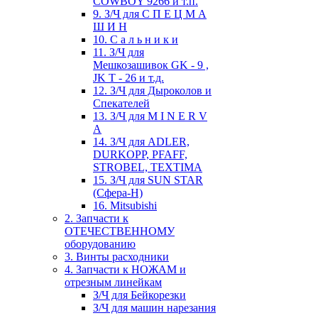
COWBOY 9266 и т.п.
9. З/Ч для С П Е Ц М А
Ш И Н
10. С а л ь н и к и
11. З/Ч для
Мешкозашивок GK - 9 ,
JK T - 26 и т.д.
12. З/Ч для Дыроколов и
Спекателей
13. З/Ч для M I N E R V
A
14. З/Ч для ADLER,
DURKOPP, PFAFF,
STROBEL, TEXTIMA
15. З/Ч для SUN STAR
(Сфера-Н)
16. Mitsubishi
2. Запчасти к
ОТЕЧЕСТВЕННОМУ
оборудованию
3. Винты расходники
4. Запчасти к НОЖАМ и
отрезным линейкам
З/Ч для Бейкорезки
З/Ч для машин нарезания