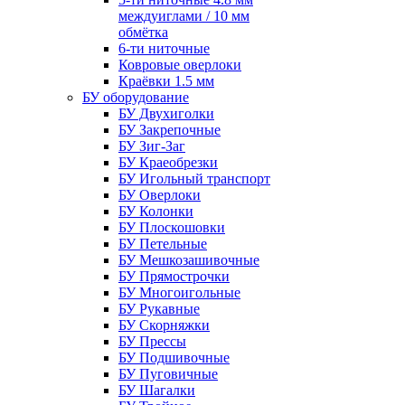
междуиглами / 10 мм
обмётка
6-ти ниточные
Ковровые оверлоки
Краёвки 1.5 мм
БУ оборудование
БУ Двухиголки
БУ Закрепочные
БУ Зиг-Заг
БУ Краеобрезки
БУ Игольный транспорт
БУ Оверлоки
БУ Колонки
БУ Плоскошовки
БУ Петельные
БУ Мешкозашивочные
БУ Прямострочки
БУ Многоигольные
БУ Рукавные
БУ Скорняжки
БУ Прессы
БУ Подшивочные
БУ Пуговичные
БУ Шагалки