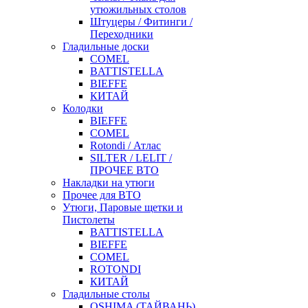
утюжильных столов
Штуцеры / Фитинги /
Переходники
Гладильные доски
COMEL
BATTISTELLA
BIEFFE
КИТАЙ
Колодки
BIEFFE
COMEL
Rotondi / Атлас
SILTER / LELIT /
ПРОЧЕЕ ВТО
Накладки на утюги
Прочее для ВТО
Утюги, Паровые щетки и
Пистолеты
BATTISTELLA
BIEFFE
COMEL
ROTONDI
КИТАЙ
Гладильные столы
OSHIMA (ТАЙВАНЬ)