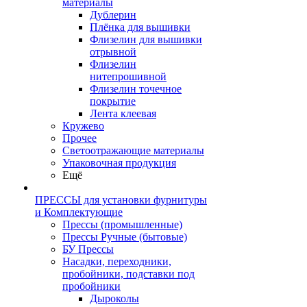
материалы
Дублерин
Плёнка для вышивки
Флизелин для вышивки
отрывной
Флизелин
нитепрошивной
Флизелин точечное
покрытие
Лента клеевая
Кружево
Прочее
Светоотражающие материалы
Упаковочная продукция
Ещё
ПРЕССЫ для установки фурнитуры
и Комплектующие
Прессы (промышленные)
Прессы Ручные (бытовые)
БУ Прессы
Насадки, переходники,
пробойники, подставки под
пробойники
Дыроколы