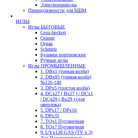
Электроприводы
Принадлежности для БШМ
ИГЛЫ
Иглы БЫТОВЫЕ
Groz-beckert
Orange
Organ
Schmetz
Булавки портновские
Ручные иглы
Иглы ПРОМЫШЛЕННЫЕ
1. DBx1 (тонкая колба)
2. DBx95 (тонкая колба)
№120-140
3. DPx5 (толстая колба)
4. DCx27 ( Bx27 ) / DCx1
/ DCx29 ( Bx29 ) (для
оверлока)
5. DPx17 / DPx16
6. DPx35
7. TQx1 Пуговичная
8. TQx7 Пуговичная
9. UYx128 GAS (TV x 3)
Для Плоскошовных