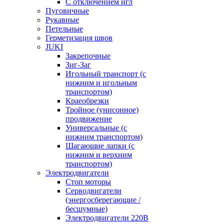
С отключением игл
Пуговичные
Рукавные
Петельные
Герметизация швов
JUKI
Закрепочные
Зиг-Заг
Игольный транспорт (с
нижним и игольным
транспортом)
Краеобрезки
Тройное (унисонное)
продвижение
Универсальные (с
нижним транспортом)
Шагающие лапки (с
нижним и верхним
транспортом)
Электродвигатели
Стоп моторы
Серводвигатели
(энергосберегающие /
бесшумные)
Электродвигатели 220В