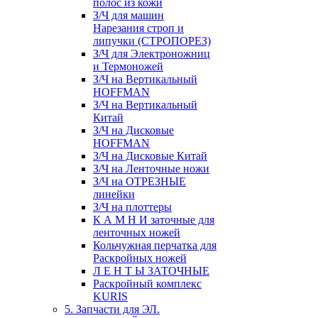
полос из кожи
З/Ч для машин
Нарезания строп и
липучки (СТРОПОРЕЗ)
З/Ч для Электроножниц
и Термоножей
З/Ч на Вертикальный
HOFFMAN
З/Ч на Вертикальный
Китай
З/Ч на Дисковые
HOFFMAN
З/Ч на Дисковые Китай
З/Ч на Ленточные ножи
З/Ч на ОТРЕЗНЫЕ
линейки
З/Ч на плоттеры
К А М Н И заточные для
ленточных ножей
Кольчужная перчатка для
Раскройных ножей
Л Е Н Т Ы ЗАТОЧНЫЕ
Раскройный комплекс
KURIS
5. Запчасти для ЭЛ.