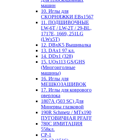
машин
10. Иглы для
СКОРНЯЖКИ EBx1567
11. ПОДШИВОЧНЫЕ
LW-6T / LW-2T / 29-BL,
1717E, 1669, 251LG
(LWx5T)
12. DBxK5 Вышивалка
13. DAx1 97 кл.
14. DDx1 (328)
15. UOx113 GS/GHS
(Многоиголные
машины)
16. Иглы для
МЕШКОЗАШИВОК
17. Иглы для коврового
оверлока
1807А (503 SC) Для
Минервы глазковой
190R Schmetz / MTx190
ПУГОВИЧНАЯ PFAFF
780С ИМИТАЦИЯ
558кл.
CP-1