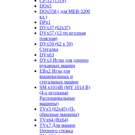
CP-12 (151S)
DOx5
DOx558 ( для MEB-3200
кл )
DPx1
DVx37 (62x37)
DVx57 (12-ти иголная
поясная)
DVx59 (62 x 59)
Стегалка
DVx63
DYx3 Иглы для длинно
рукавных машин
EBx2 Игла для
вышивальных и
стегальных машин
SM x1014B (MY 1014 B)
(4-х игольные
Распошивальные
машины)
TVх5 (62х45) (П-
образные машины)
TVх64 (Вх64)
TVх7 Для машин
Цепного стежка