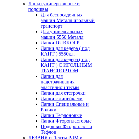
Лапки универсальные и
подошвы
Для беспосадочных
машин Металл игольный
транспорт
Для универсальных
машин 5550 Металл
Лапки DURKOPP
Лапки для кедера ( под
КАНТ ) 5550кл.
Лапки для кедера ( под
КАНТ ) С ИГОЛЬНЫМ
ТРАНСПОРТОМ
Лапки для
надстрачивания
эластичной тесмы
Лапки для отстрочки
Лапки с линейками
Лапки Специальные и
Ролики
Лапки Тефлоновые
Лапки Фторопластовые
Подошвы Фторопласт и
Тефлон
ЛЕЗВИЯ и Ленты РЛМ и