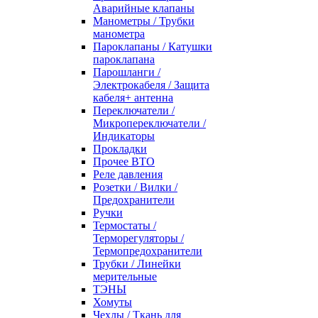
Аварийные клапаны
Манометры / Трубки
манометра
Пароклапаны / Катушки
пароклапана
Парошланги /
Электрокабеля / Защита
кабеля+ антенна
Переключатели /
Микропереключатели /
Индикаторы
Прокладки
Прочее ВТО
Реле давления
Розетки / Вилки /
Предохранители
Ручки
Термостаты /
Терморегуляторы /
Термопредохранители
Трубки / Линейки
мерительные
ТЭНЫ
Хомуты
Чехлы / Ткань для