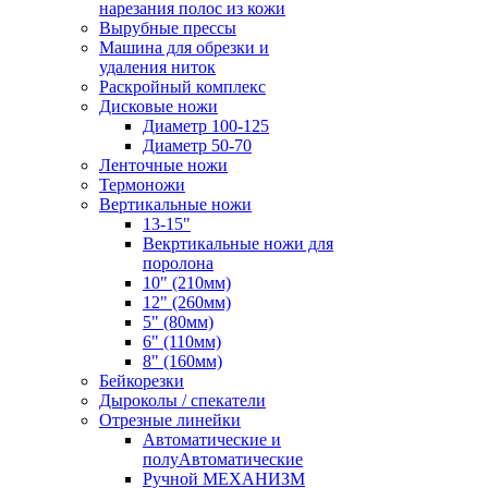
нарезания полос из кожи
Вырубные прессы
Машина для обрезки и
удаления ниток
Раскройный комплекс
Дисковые ножи
Диаметр 100-125
Диаметр 50-70
Ленточные ножи
Термоножи
Вертикальные ножи
13-15"
Векртикальные ножи для
поролона
10" (210мм)
12" (260мм)
5" (80мм)
6" (110мм)
8" (160мм)
Бейкорезки
Дыроколы / спекатели
Отрезные линейки
Автоматические и
полуАвтоматические
Ручной МЕХАНИЗМ