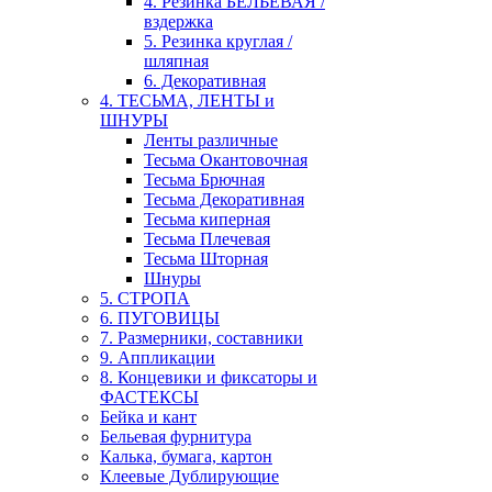
4. Резинка БЕЛЬЕВАЯ /
вздержка
5. Резинка круглая /
шляпная
6. Декоративная
4. ТЕСЬМА, ЛЕНТЫ и
ШНУРЫ
Ленты различные
Тесьма Окантовочная
Тесьма Брючная
Тесьма Декоративная
Тесьма киперная
Тесьма Плечевая
Тесьма Шторная
Шнуры
5. СТРОПА
6. ПУГОВИЦЫ
7. Размерники, составники
9. Аппликации
8. Концевики и фиксаторы и
ФАСТЕКСЫ
Бейка и кант
Бельевая фурнитура
Калька, бумага, картон
Клеевые Дублирующие