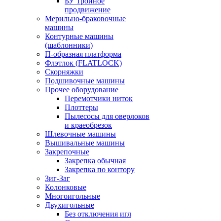
БУ Тройное
продвижение
Мерильно-браковочные
машины
Контурные машины
(шаблонники)
П-образная платформа
Флэтлок (FLATLOCK)
Скорняжки
Подшивочные машины
Прочее оборудование
Перемотчики ниток
Плоттеры
Пылесосы для оверлоков
и краеобрезок
Шлевочные машины
Вышивальные машины
Закрепочные
Закрепка обычная
Закрепка по контору
Зиг-Заг
Колонковые
Многоигольные
Двухигольные
Без отключения игл