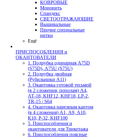
КОВРОВЫЕ
Мононить
Спандекс
СВЕТООТРАЖАЮЩИЕ
Вышивальные
Прочие специальные
нитки
Ещё
ПРИСПОСОБЛЕНИЯ и
ОКАНТОВАТЕЛИ
1. Подрубка одинарная А75D
(S75D), А75U (S75U)
2. Подрубка двойная
(Рубильники А11)
3. Окантовка готовой тесьмой
(в 2 сложения, пополам) А4,
АТ-18, KHF12, KHF18, LP-2,
TR-15 / S64
4. Окантовка нарезным кантом
(в 4 сложения) А1, А9, А10,
К10, Р-32, KHF100
5. Приспособления и
окантователи для Трикотажа
6. Приспособления поясные