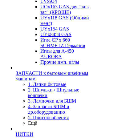
TVх934
UOx163 GAS для "зиг-
заг" (КРОШЕ)
UYx118 GAS (Обними
меня)
UYx154 GAS
UYx8454 GAS
Игла CP х 660
SCHMETZ Германия
Иглы для А-450
AURORA
Прочие имп. иглы
ЗАПЧАСТИ к бытовым швейным
машинам
1. Лапки бытовые
2. Шпульки / Шпульные
колпачки
3. Лампочки для БШМ
4. Запчасти БШМ и
др.оборудованию
5. Приспособления
Ещё
НИТКИ