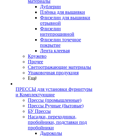
материалы
Дублерин
Плёнка для вышивки
Флизелин для вышивки
отрывной
Флизелин
нитепрошивной
Флизелин точечное
покрытие
Лента клеевая
Кружево
Прочее
Светоотражающие материалы
Упаковочная продукция
Ещё
ПРЕССЫ для установки фурнитуры
и Комплектующие
Прессы (промышленные)
Прессы Ручные (бытовые)
БУ Прессы
Насадки, переходники,
пробойники, подставки под
пробойники
Дыроколы