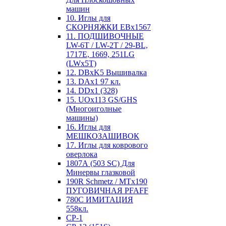
машин
10. Иглы для
СКОРНЯЖКИ EBx1567
11. ПОДШИВОЧНЫЕ
LW-6T / LW-2T / 29-BL,
1717E, 1669, 251LG
(LWx5T)
12. DBxK5 Вышивалка
13. DAx1 97 кл.
14. DDx1 (328)
15. UOx113 GS/GHS
(Многоиголные
машины)
16. Иглы для
МЕШКОЗАШИВОК
17. Иглы для коврового
оверлока
1807А (503 SC) Для
Минервы глазковой
190R Schmetz / MTx190
ПУГОВИЧНАЯ PFAFF
780С ИМИТАЦИЯ
558кл.
CP-1