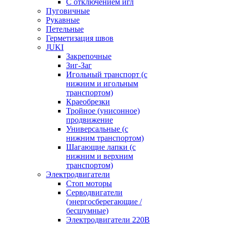
С отключением игл
Пуговичные
Рукавные
Петельные
Герметизация швов
JUKI
Закрепочные
Зиг-Заг
Игольный транспорт (с
нижним и игольным
транспортом)
Краеобрезки
Тройное (унисонное)
продвижение
Универсальные (с
нижним транспортом)
Шагающие лапки (с
нижним и верхним
транспортом)
Электродвигатели
Стоп моторы
Серводвигатели
(энергосберегающие /
бесшумные)
Электродвигатели 220В