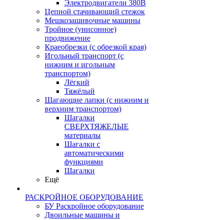
Электродвигатели 380В
Цепной стачивающий стежок
Мешкозашивочные машины
Тройное (унисонное)
продвижение
Краеобрезки (с обрезкой края)
Игольный транспорт (с
нижним и игольным
транспортом)
Лёгкий
Тяжёлый
Шагающие лапки (с нижним и
верхним транспортом)
Шагалки
СВЕРХТЯЖЕЛЫЕ
материалы
Шагалки с
автоматическими
функциями
Шагалки
Ещё
РАСКРОЙНОЕ ОБОРУДОВАНИЕ
БУ Раскройное оборудование
Двоильные машины и