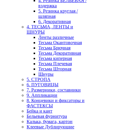
4. Резинка БЕЛЬЕВАЯ /
вздержка
5. Резинка круглая /
шляпная
6. Декоративная
4. ТЕСЬМА, ЛЕНТЫ и
ШНУРЫ
Ленты различные
Тесьма Окантовочная
Тесьма Брючная
Тесьма Декоративная
Тесьма киперная
Тесьма Плечевая
Тесьма Шторная
Шнуры
5. СТРОПА
6. ПУГОВИЦЫ
7. Размерники, составники
9. Аппликации
8. Концевики и фиксаторы и
ФАСТЕКСЫ
Бейка и кант
Бельевая фурнитура
Калька, бумага, картон
Клеевые Дублирующие