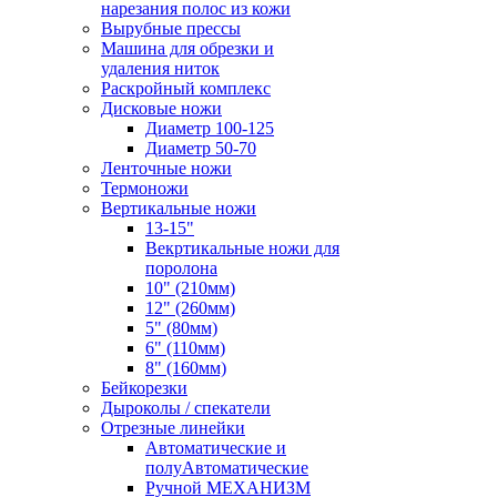
нарезания полос из кожи
Вырубные прессы
Машина для обрезки и
удаления ниток
Раскройный комплекс
Дисковые ножи
Диаметр 100-125
Диаметр 50-70
Ленточные ножи
Термоножи
Вертикальные ножи
13-15"
Векртикальные ножи для
поролона
10" (210мм)
12" (260мм)
5" (80мм)
6" (110мм)
8" (160мм)
Бейкорезки
Дыроколы / спекатели
Отрезные линейки
Автоматические и
полуАвтоматические
Ручной МЕХАНИЗМ