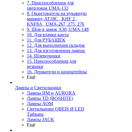
7. Приспособления для
оверлоков UMA-132
8. Окантователь на рукавную
машину AT18C , KHF 2 ,
KNF8A , UMA-267, 275, 276
9. Шов в замок А30, UMA-148
10. Для втачки канта
11. Для РУБАШЕК
12. Для выполнения складок
13. Для изготовления лампас
14. Шлевочники
15. Приспособления для
резинки
16. Держатели и кронштейны
Ещё
Лампы и Светильники
Лампы HM и AURORA
Лампы TD (BOSHITE)
Лампы АОМ
Светильники OBEIS И LED
Тайвань
Лампы JACK
Ещё