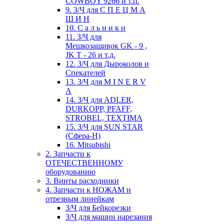
COWBOY 9266 и т.п.
9. З/Ч для С П Е Ц М А
Ш И Н
10. С а л ь н и к и
11. З/Ч для
Мешкозашивок GK - 9 ,
JK T - 26 и т.д.
12. З/Ч для Дыроколов и
Спекателей
13. З/Ч для M I N E R V
A
14. З/Ч для ADLER,
DURKOPP, PFAFF,
STROBEL, TEXTIMA
15. З/Ч для SUN STAR
(Сфера-Н)
16. Mitsubishi
2. Запчасти к
ОТЕЧЕСТВЕННОМУ
оборудованию
3. Винты расходники
4. Запчасти к НОЖАМ и
отрезным линейкам
З/Ч для Бейкорезки
З/Ч для машин нарезания