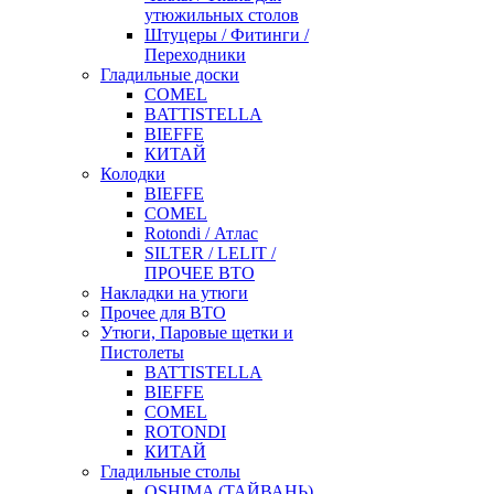
утюжильных столов
Штуцеры / Фитинги /
Переходники
Гладильные доски
COMEL
BATTISTELLA
BIEFFE
КИТАЙ
Колодки
BIEFFE
COMEL
Rotondi / Атлас
SILTER / LELIT /
ПРОЧЕЕ ВТО
Накладки на утюги
Прочее для ВТО
Утюги, Паровые щетки и
Пистолеты
BATTISTELLA
BIEFFE
COMEL
ROTONDI
КИТАЙ
Гладильные столы
OSHIMA (ТАЙВАНЬ)