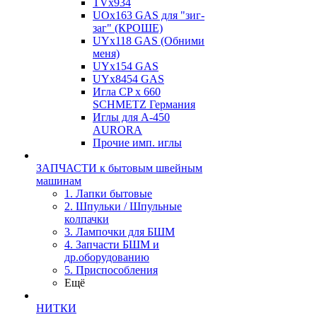
TVх934
UOx163 GAS для "зиг-
заг" (КРОШЕ)
UYx118 GAS (Обними
меня)
UYx154 GAS
UYx8454 GAS
Игла CP х 660
SCHMETZ Германия
Иглы для А-450
AURORA
Прочие имп. иглы
ЗАПЧАСТИ к бытовым швейным
машинам
1. Лапки бытовые
2. Шпульки / Шпульные
колпачки
3. Лампочки для БШМ
4. Запчасти БШМ и
др.оборудованию
5. Приспособления
Ещё
НИТКИ