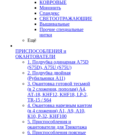
КОВРОВЫЕ
Мононить
Спандекс
СВЕТООТРАЖАЮЩИЕ
Вышивальные
Прочие специальные
нитки
Ещё
ПРИСПОСОБЛЕНИЯ и
ОКАНТОВАТЕЛИ
1. Подрубка одинарная А75D
(S75D), А75U (S75U)
2. Подрубка двойная
(Рубильники А11)
3. Окантовка готовой тесьмой
(в 2 сложения, пополам) А4,
АТ-18, KHF12, KHF18, LP-2,
TR-15 / S64
4. Окантовка нарезным кантом
(в 4 сложения) А1, А9, А10,
К10, Р-32, KHF100
5. Приспособления и
окантователи для Трикотажа
6. Приспособления поясные