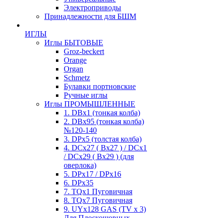
Электроприводы
Принадлежности для БШМ
ИГЛЫ
Иглы БЫТОВЫЕ
Groz-beckert
Orange
Organ
Schmetz
Булавки портновские
Ручные иглы
Иглы ПРОМЫШЛЕННЫЕ
1. DBx1 (тонкая колба)
2. DBx95 (тонкая колба)
№120-140
3. DPx5 (толстая колба)
4. DCx27 ( Bx27 ) / DCx1
/ DCx29 ( Bx29 ) (для
оверлока)
5. DPx17 / DPx16
6. DPx35
7. TQx1 Пуговичная
8. TQx7 Пуговичная
9. UYx128 GAS (TV x 3)
Для Плоскошовных