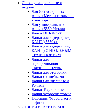
Лапки универсальные и
подошвы
Для беспосадочных
машин Металл игольный
транспорт
Для универсальных
машин 5550 Металл
Лапки DURKOPP
Лапки для кедера ( под
КАНТ ) 5550кл.
Лапки для кедера ( под
КАНТ ) С ИГОЛЬНЫМ
ТРАНСПОРТОМ
Лапки для
надстрачивания
эластичной тесмы
Лапки для отстрочки
Лапки с линейками
Лапки Специальные и
Ролики
Лапки Тефлоновые
Лапки Фторопластовые
Подошвы Фторопласт и
Тефлон
ЛЕЗВИЯ и Ленты РЛМ и