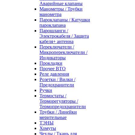
Аварийные клапаны
Манометры / Трубки
манометра
Пароклапаны / Катушки
пароклапана
Парошланги /
Электрокабеля / Защита
кабеля+ антенна
Переключатели /
Микропереключатели /
Индикаторы
Прокладки
Прочее ВТО
Реле давления
Розетки / Вилки /
Предохранители
Ручки
Термостаты /
Терморегуляторы /
Термопредохранители
Трубки / Линейки
мерительные
ТЭНЫ
Хомуты
Чехлы / Ткань для