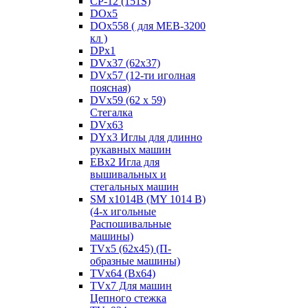
CP-12 (151S)
DOx5
DOx558 ( для MEB-3200
кл )
DPx1
DVx37 (62x37)
DVx57 (12-ти иголная
поясная)
DVx59 (62 x 59)
Стегалка
DVx63
DYx3 Иглы для длинно
рукавных машин
EBx2 Игла для
вышивальных и
стегальных машин
SM x1014B (MY 1014 B)
(4-х игольные
Распошивальные
машины)
TVх5 (62х45) (П-
образные машины)
TVх64 (Вх64)
TVх7 Для машин
Цепного стежка