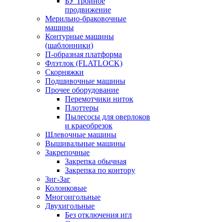
БУ Тройное
продвижение
Мерильно-браковочные
машины
Контурные машины
(шаблонники)
П-образная платформа
Флэтлок (FLATLOCK)
Скорняжки
Подшивочные машины
Прочее оборудование
Перемотчики ниток
Плоттеры
Пылесосы для оверлоков
и краеобрезок
Шлевочные машины
Вышивальные машины
Закрепочные
Закрепка обычная
Закрепка по контору
Зиг-Заг
Колонковые
Многоигольные
Двухигольные
Без отключения игл