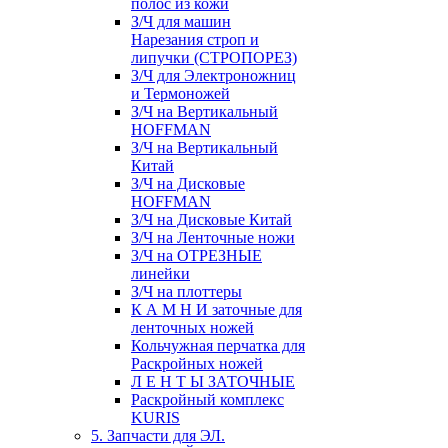
полос из кожи
З/Ч для машин
Нарезания строп и
липучки (СТРОПОРЕЗ)
З/Ч для Электроножниц
и Термоножей
З/Ч на Вертикальный
HOFFMAN
З/Ч на Вертикальный
Китай
З/Ч на Дисковые
HOFFMAN
З/Ч на Дисковые Китай
З/Ч на Ленточные ножи
З/Ч на ОТРЕЗНЫЕ
линейки
З/Ч на плоттеры
К А М Н И заточные для
ленточных ножей
Кольчужная перчатка для
Раскройных ножей
Л Е Н Т Ы ЗАТОЧНЫЕ
Раскройный комплекс
KURIS
5. Запчасти для ЭЛ.