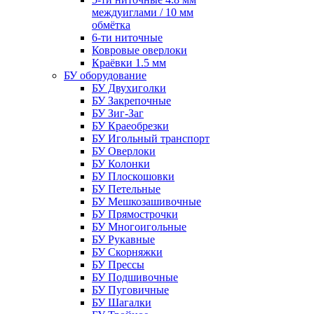
междуиглами / 10 мм
обмётка
6-ти ниточные
Ковровые оверлоки
Краёвки 1.5 мм
БУ оборудование
БУ Двухиголки
БУ Закрепочные
БУ Зиг-Заг
БУ Краеобрезки
БУ Игольный транспорт
БУ Оверлоки
БУ Колонки
БУ Плоскошовки
БУ Петельные
БУ Мешкозашивочные
БУ Прямострочки
БУ Многоигольные
БУ Рукавные
БУ Скорняжки
БУ Прессы
БУ Подшивочные
БУ Пуговичные
БУ Шагалки