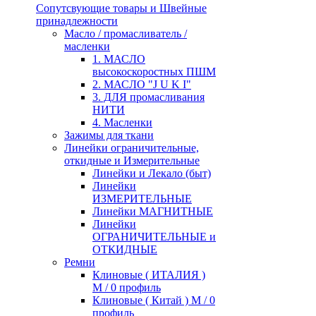
Сопутсвующие товары и Швейные
принадлежности
Масло / промасливатель /
масленки
1. МАСЛО
высокоскоростных ПШМ
2. МАСЛО "J U K I"
3. ДЛЯ промасливания
НИТИ
4. Масленки
Зажимы для ткани
Линейки ограничительные,
откидные и Измерительные
Линейки и Лекало (быт)
Линейки
ИЗМЕРИТЕЛЬНЫЕ
Линейки МАГНИТНЫЕ
Линейки
ОГРАНИЧИТЕЛЬНЫЕ и
ОТКИДНЫЕ
Ремни
Клиновые ( ИТАЛИЯ )
М / 0 профиль
Клиновые ( Китай ) М / 0
профиль