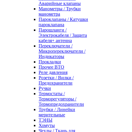
Аварийные клапаны
Манометры / Трубки
манометра
Пароклапаны / Катушки
пароклапана
Парошланги /
Электрокабеля / Защита
кабеля+ антенна
Переключатели /
Микропереключатели /
Индикаторы
Прокладки
Прочее ВТО
Реле давления
Розетки / Вилки /
Предохранители
Ручки
Термостаты /
Терморегуляторы /
Термопредохранители
Трубки / Линейки
мерительные
ТЭНЫ
Хомуты
Чехлы / Ткань для