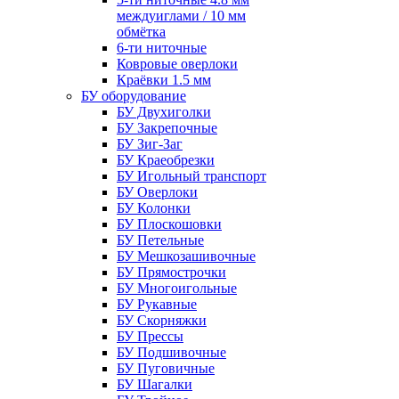
междуиглами / 10 мм
обмётка
6-ти ниточные
Ковровые оверлоки
Краёвки 1.5 мм
БУ оборудование
БУ Двухиголки
БУ Закрепочные
БУ Зиг-Заг
БУ Краеобрезки
БУ Игольный транспорт
БУ Оверлоки
БУ Колонки
БУ Плоскошовки
БУ Петельные
БУ Мешкозашивочные
БУ Прямострочки
БУ Многоигольные
БУ Рукавные
БУ Скорняжки
БУ Прессы
БУ Подшивочные
БУ Пуговичные
БУ Шагалки