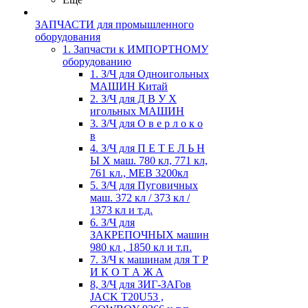
ЗАПЧАСТИ для промышленного
оборудования
1. Запчасти к ИМПОРТНОМУ
оборудованию
1. З/Ч для Одноигольных
МАШИН Китай
2. З/Ч для Д В У Х
игольных МАШИН
3. З/Ч для О в е р л о к о
в
4. З/Ч для П Е Т Е Л Ь Н
Ы Х маш. 780 кл, 771 кл,
761 кл., MEB 3200кл
5. З/Ч для Пуговичных
маш. 372 кл / 373 кл /
1373 кл и т.д.
6. З/Ч для
ЗАКРЕПОЧНЫХ машин
980 кл , 1850 кл и т.п.
7. З/Ч к машинам для Т Р
И К О Т А Ж А
8, З/Ч для ЗИГ-ЗАГов
JACK Т20U53 ,