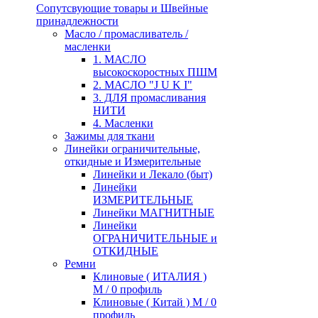
Сопутсвующие товары и Швейные
принадлежности
Масло / промасливатель /
масленки
1. МАСЛО
высокоскоростных ПШМ
2. МАСЛО "J U K I"
3. ДЛЯ промасливания
НИТИ
4. Масленки
Зажимы для ткани
Линейки ограничительные,
откидные и Измерительные
Линейки и Лекало (быт)
Линейки
ИЗМЕРИТЕЛЬНЫЕ
Линейки МАГНИТНЫЕ
Линейки
ОГРАНИЧИТЕЛЬНЫЕ и
ОТКИДНЫЕ
Ремни
Клиновые ( ИТАЛИЯ )
М / 0 профиль
Клиновые ( Китай ) М / 0
профиль