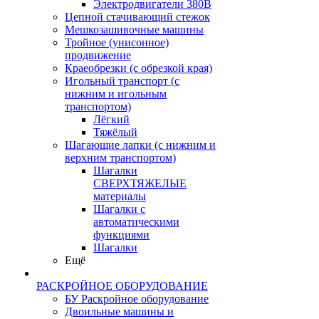
Электродвигатели 380В
Цепной стачивающий стежок
Мешкозашивочные машины
Тройное (унисонное)
продвижение
Краеобрезки (с обрезкой края)
Игольный транспорт (с
нижним и игольным
транспортом)
Лёгкий
Тяжёлый
Шагающие лапки (с нижним и
верхним транспортом)
Шагалки
СВЕРХТЯЖЕЛЫЕ
материалы
Шагалки с
автоматическими
функциями
Шагалки
Ещё
РАСКРОЙНОЕ ОБОРУДОВАНИЕ
БУ Раскройное оборудование
Двоильные машины и