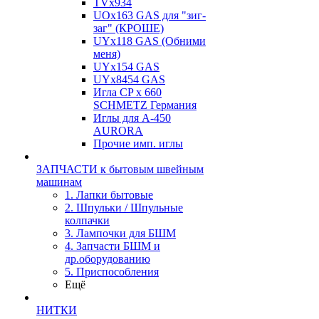
TVх934
UOx163 GAS для "зиг-
заг" (КРОШЕ)
UYx118 GAS (Обними
меня)
UYx154 GAS
UYx8454 GAS
Игла CP х 660
SCHMETZ Германия
Иглы для А-450
AURORA
Прочие имп. иглы
ЗАПЧАСТИ к бытовым швейным
машинам
1. Лапки бытовые
2. Шпульки / Шпульные
колпачки
3. Лампочки для БШМ
4. Запчасти БШМ и
др.оборудованию
5. Приспособления
Ещё
НИТКИ