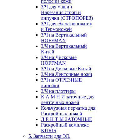
полос из кожи
З/Ч для машин
Нарезания строп и
липучки (СТРОПОРЕЗ)
З/Ч для Электроножниц
и Термоножей
З/Ч на Вертикальный
HOFFMAN
З/Ч на Вертикальный
Китай
З/Ч на Дисковые
HOFFMAN
З/Ч на Дисковые Китай
З/Ч на Ленточные ножи
З/Ч на ОТРЕЗНЫЕ
линейки
З/Ч на плоттеры
К А М Н И заточные для
ленточных ножей
Кольчужная перчатка для
Раскройных ножей
Л Е Н Т Ы ЗАТОЧНЫЕ
Раскройный комплекс
KURIS
5. Запчасти для ЭЛ.