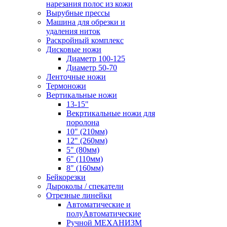
нарезания полос из кожи
Вырубные прессы
Машина для обрезки и
удаления ниток
Раскройный комплекс
Дисковые ножи
Диаметр 100-125
Диаметр 50-70
Ленточные ножи
Термоножи
Вертикальные ножи
13-15"
Векртикальные ножи для
поролона
10" (210мм)
12" (260мм)
5" (80мм)
6" (110мм)
8" (160мм)
Бейкорезки
Дыроколы / спекатели
Отрезные линейки
Автоматические и
полуАвтоматические
Ручной МЕХАНИЗМ