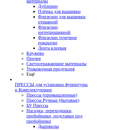
материалы
Дублерин
Плёнка для вышивки
Флизелин для вышивки
отрывной
Флизелин
нитепрошивной
Флизелин точечное
покрытие
Лента клеевая
Кружево
Прочее
Светоотражающие материалы
Упаковочная продукция
Ещё
ПРЕССЫ для установки фурнитуры
и Комплектующие
Прессы (промышленные)
Прессы Ручные (бытовые)
БУ Прессы
Насадки, переходники,
пробойники, подставки под
пробойники
Дыроколы