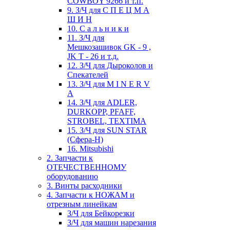
COWBOY 9266 и т.п.
9. З/Ч для С П Е Ц М А
Ш И Н
10. С а л ь н и к и
11. З/Ч для
Мешкозашивок GK - 9 ,
JK T - 26 и т.д.
12. З/Ч для Дыроколов и
Спекателей
13. З/Ч для M I N E R V
A
14. З/Ч для ADLER,
DURKOPP, PFAFF,
STROBEL, TEXTIMA
15. З/Ч для SUN STAR
(Сфера-Н)
16. Mitsubishi
2. Запчасти к
ОТЕЧЕСТВЕННОМУ
оборудованию
3. Винты расходники
4. Запчасти к НОЖАМ и
отрезным линейкам
З/Ч для Бейкорезки
З/Ч для машин нарезания