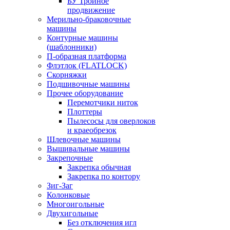
БУ Тройное
продвижение
Мерильно-браковочные
машины
Контурные машины
(шаблонники)
П-образная платформа
Флэтлок (FLATLOCK)
Скорняжки
Подшивочные машины
Прочее оборудование
Перемотчики ниток
Плоттеры
Пылесосы для оверлоков
и краеобрезок
Шлевочные машины
Вышивальные машины
Закрепочные
Закрепка обычная
Закрепка по контору
Зиг-Заг
Колонковые
Многоигольные
Двухигольные
Без отключения игл