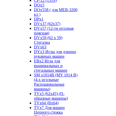
CP-12 (151S)
DOx5
DOx558 ( для MEB-3200
кл )
DPx1
DVx37 (62x37)
DVx57 (12-ти иголная
поясная)
DVx59 (62 x 59)
Стегалка
DVx63
DYx3 Иглы для длинно
рукавных машин
EBx2 Игла для
вышивальных и
стегальных машин
SM x1014B (MY 1014 B)
(4-х игольные
Распошивальные
машины)
TVх5 (62х45) (П-
образные машины)
TVх64 (Вх64)
TVх7 Для машин
Цепного стежка