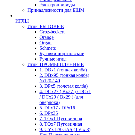
Электроприводы
Принадлежности для БШМ
ИГЛЫ
Иглы БЫТОВЫЕ
Groz-beckert
Orange
Organ
Schmetz
Булавки портновские
Ручные иглы
Иглы ПРОМЫШЛЕННЫЕ
1. DBx1 (тонкая колба)
2. DBx95 (тонкая колба)
№120-140
3. DPx5 (толстая колба)
4. DCx27 ( Bx27 ) / DCx1
/ DCx29 ( Bx29 ) (для
оверлока)
5. DPx17 / DPx16
6. DPx35
7. TQx1 Пуговичная
8. TQx7 Пуговичная
9. UYx128 GAS (TV x 3)
Для Плоскошовных