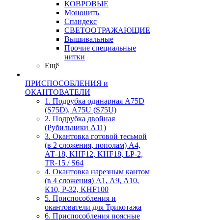
КОВРОВЫЕ
Мононить
Спандекс
СВЕТООТРАЖАЮЩИЕ
Вышивальные
Прочие специальные
нитки
Ещё
ПРИСПОСОБЛЕНИЯ и
ОКАНТОВАТЕЛИ
1. Подрубка одинарная А75D
(S75D), А75U (S75U)
2. Подрубка двойная
(Рубильники А11)
3. Окантовка готовой тесьмой
(в 2 сложения, пополам) А4,
АТ-18, KHF12, KHF18, LP-2,
TR-15 / S64
4. Окантовка нарезным кантом
(в 4 сложения) А1, А9, А10,
К10, Р-32, KHF100
5. Приспособления и
окантователи для Трикотажа
6. Приспособления поясные