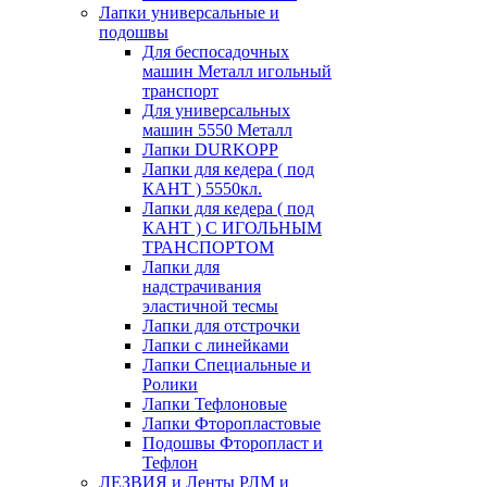
Лапки универсальные и
подошвы
Для беспосадочных
машин Металл игольный
транспорт
Для универсальных
машин 5550 Металл
Лапки DURKOPP
Лапки для кедера ( под
КАНТ ) 5550кл.
Лапки для кедера ( под
КАНТ ) С ИГОЛЬНЫМ
ТРАНСПОРТОМ
Лапки для
надстрачивания
эластичной тесмы
Лапки для отстрочки
Лапки с линейками
Лапки Специальные и
Ролики
Лапки Тефлоновые
Лапки Фторопластовые
Подошвы Фторопласт и
Тефлон
ЛЕЗВИЯ и Ленты РЛМ и