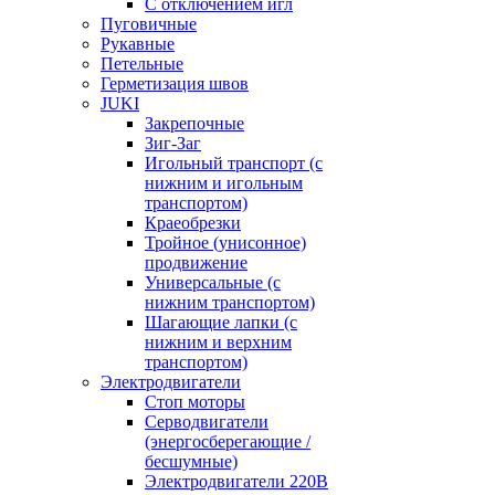
С отключением игл
Пуговичные
Рукавные
Петельные
Герметизация швов
JUKI
Закрепочные
Зиг-Заг
Игольный транспорт (с
нижним и игольным
транспортом)
Краеобрезки
Тройное (унисонное)
продвижение
Универсальные (с
нижним транспортом)
Шагающие лапки (с
нижним и верхним
транспортом)
Электродвигатели
Стоп моторы
Серводвигатели
(энергосберегающие /
бесшумные)
Электродвигатели 220В