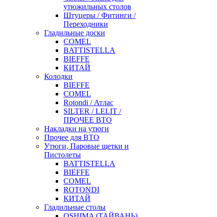
утюжильных столов
Штуцеры / Фитинги /
Переходники
Гладильные доски
COMEL
BATTISTELLA
BIEFFE
КИТАЙ
Колодки
BIEFFE
COMEL
Rotondi / Атлас
SILTER / LELIT /
ПРОЧЕЕ ВТО
Накладки на утюги
Прочее для ВТО
Утюги, Паровые щетки и
Пистолеты
BATTISTELLA
BIEFFE
COMEL
ROTONDI
КИТАЙ
Гладильные столы
OSHIMA (ТАЙВАНЬ)