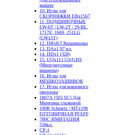
машин
10. Иглы для
СКОРНЯЖКИ EBx1567
11. ПОДШИВОЧНЫЕ
LW-6T / LW-2T / 29-BL,
1717E, 1669, 251LG
(LWx5T)
12. DBxK5 Вышивалка
13. DAx1 97 кл.
14. DDx1 (328)
15. UOx113 GS/GHS
(Многоиголные
машины)
16. Иглы для
МЕШКОЗАШИВОК
17. Иглы для коврового
оверлока
1807А (503 SC) Для
Минервы глазковой
190R Schmetz / MTx190
ПУГОВИЧНАЯ PFAFF
780С ИМИТАЦИЯ
558кл.
CP-1