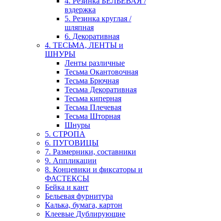
4. Резинка БЕЛЬЕВАЯ /
вздержка
5. Резинка круглая /
шляпная
6. Декоративная
4. ТЕСЬМА, ЛЕНТЫ и
ШНУРЫ
Ленты различные
Тесьма Окантовочная
Тесьма Брючная
Тесьма Декоративная
Тесьма киперная
Тесьма Плечевая
Тесьма Шторная
Шнуры
5. СТРОПА
6. ПУГОВИЦЫ
7. Размерники, составники
9. Аппликации
8. Концевики и фиксаторы и
ФАСТЕКСЫ
Бейка и кант
Бельевая фурнитура
Калька, бумага, картон
Клеевые Дублирующие