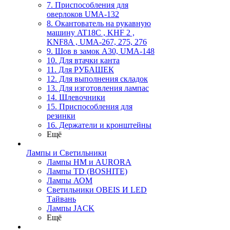
7. Приспособления для
оверлоков UMA-132
8. Окантователь на рукавную
машину AT18C , KHF 2 ,
KNF8A , UMA-267, 275, 276
9. Шов в замок А30, UMA-148
10. Для втачки канта
11. Для РУБАШЕК
12. Для выполнения складок
13. Для изготовления лампас
14. Шлевочники
15. Приспособления для
резинки
16. Держатели и кронштейны
Ещё
Лампы и Светильники
Лампы HM и AURORA
Лампы TD (BOSHITE)
Лампы АОМ
Светильники OBEIS И LED
Тайвань
Лампы JACK
Ещё