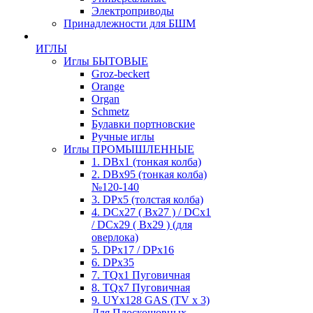
Электроприводы
Принадлежности для БШМ
ИГЛЫ
Иглы БЫТОВЫЕ
Groz-beckert
Orange
Organ
Schmetz
Булавки портновские
Ручные иглы
Иглы ПРОМЫШЛЕННЫЕ
1. DBx1 (тонкая колба)
2. DBx95 (тонкая колба)
№120-140
3. DPx5 (толстая колба)
4. DCx27 ( Bx27 ) / DCx1
/ DCx29 ( Bx29 ) (для
оверлока)
5. DPx17 / DPx16
6. DPx35
7. TQx1 Пуговичная
8. TQx7 Пуговичная
9. UYx128 GAS (TV x 3)
Для Плоскошовных