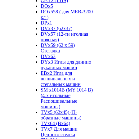
CP-12 (151S)
DOx5
DOx558 ( для MEB-3200
кл )
DPx1
DVx37 (62x37)
DVx57 (12-ти иголная
поясная)
DVx59 (62 x 59)
Стегалка
DVx63
DYx3 Иглы для длинно
рукавных машин
EBx2 Игла для
вышивальных и
стегальных машин
SM x1014B (MY 1014 B)
(4-х игольные
Распошивальные
машины)
TVх5 (62х45) (П-
образные машины)
TVх64 (Вх64)
TVх7 Для машин
Цепного стежка