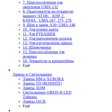
7. Приспособления для
оверлоков UMA-132
8. Окантователь на рукавную
машину AT18C , KHF 2 ,
KNF8A , UMA-267, 275, 276
9. Шов в замок А30, UMA-148
10. Для втачки канта
11. Для РУБАШЕК
12. Для выполнения складок
13. Для изготовления лампас
14. Шлевочники
15. Приспособления для
резинки
16. Держатели и кронштейны
Ещё
Лампы и Светильники
Лампы HM и AURORA
Лампы TD (BOSHITE)
Лампы АОМ
Светильники OBEIS И LED
Тайвань
Лампы JACK
Ещё