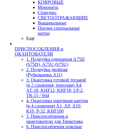
КОВРОВЫЕ
Мононить
Спандекс
СВЕТООТРАЖАЮЩИЕ
Вышивальные
Прочие специальные
нитки
Ещё
ПРИСПОСОБЛЕНИЯ и
ОКАНТОВАТЕЛИ
1. Подрубка одинарная А75D
(S75D), А75U (S75U)
2. Подрубка двойная
(Рубильники А11)
3. Окантовка готовой тесьмой
(в 2 сложения, пополам) А4,
АТ-18, KHF12, KHF18, LP-2,
TR-15 / S64
4. Окантовка нарезным кантом
(в 4 сложения) А1, А9, А10,
К10, Р-32, KHF100
5. Приспособления и
окантователи для Трикотажа
6. Приспособления поясные