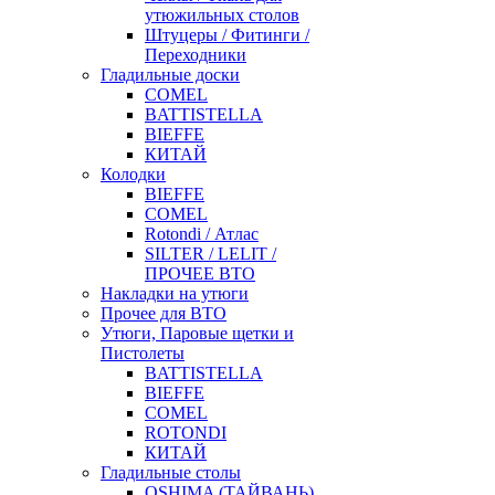
утюжильных столов
Штуцеры / Фитинги /
Переходники
Гладильные доски
COMEL
BATTISTELLA
BIEFFE
КИТАЙ
Колодки
BIEFFE
COMEL
Rotondi / Атлас
SILTER / LELIT /
ПРОЧЕЕ ВТО
Накладки на утюги
Прочее для ВТО
Утюги, Паровые щетки и
Пистолеты
BATTISTELLA
BIEFFE
COMEL
ROTONDI
КИТАЙ
Гладильные столы
OSHIMA (ТАЙВАНЬ)