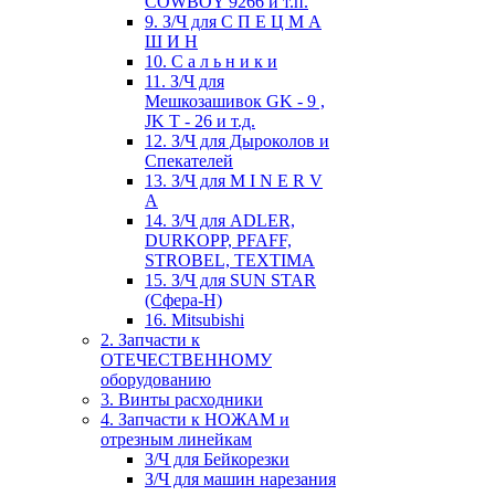
COWBOY 9266 и т.п.
9. З/Ч для С П Е Ц М А
Ш И Н
10. С а л ь н и к и
11. З/Ч для
Мешкозашивок GK - 9 ,
JK T - 26 и т.д.
12. З/Ч для Дыроколов и
Спекателей
13. З/Ч для M I N E R V
A
14. З/Ч для ADLER,
DURKOPP, PFAFF,
STROBEL, TEXTIMA
15. З/Ч для SUN STAR
(Сфера-Н)
16. Mitsubishi
2. Запчасти к
ОТЕЧЕСТВЕННОМУ
оборудованию
3. Винты расходники
4. Запчасти к НОЖАМ и
отрезным линейкам
З/Ч для Бейкорезки
З/Ч для машин нарезания