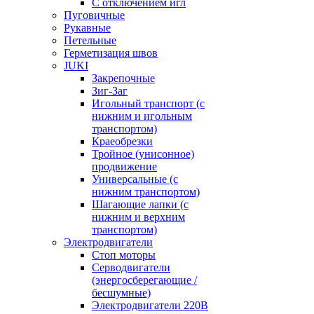
С отключением игл
Пуговичные
Рукавные
Петельные
Герметизация швов
JUKI
Закрепочные
Зиг-Заг
Игольный транспорт (с
нижним и игольным
транспортом)
Краеобрезки
Тройное (унисонное)
продвижение
Универсальные (с
нижним транспортом)
Шагающие лапки (с
нижним и верхним
транспортом)
Электродвигатели
Стоп моторы
Серводвигатели
(энергосберегающие /
бесшумные)
Электродвигатели 220В