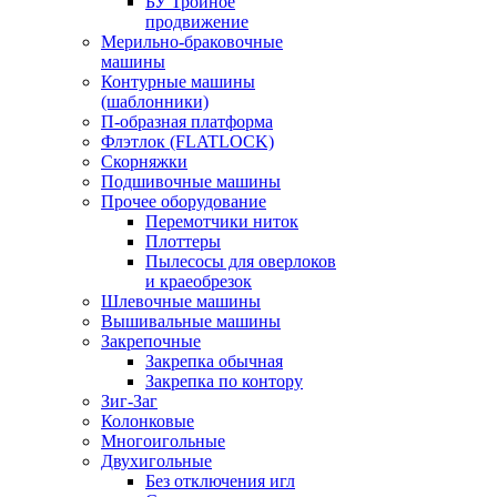
БУ Тройное
продвижение
Мерильно-браковочные
машины
Контурные машины
(шаблонники)
П-образная платформа
Флэтлок (FLATLOCK)
Скорняжки
Подшивочные машины
Прочее оборудование
Перемотчики ниток
Плоттеры
Пылесосы для оверлоков
и краеобрезок
Шлевочные машины
Вышивальные машины
Закрепочные
Закрепка обычная
Закрепка по контору
Зиг-Заг
Колонковые
Многоигольные
Двухигольные
Без отключения игл