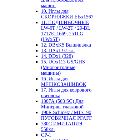
машин
10. Иглы для
СКОРНЯЖКИ EBx1567
11. ПОДШИВОЧНЫЕ
LW-6T / LW-2T / 29-BL,
1717E, 1669, 251LG
(LWx5T)
12. DBxK5 Вышивалка
13. DAx1 97 кл.
14. DDx1 (328)
15. UOx113 GS/GHS
(Многоиголные
машины)
16. Иглы для
МЕШКОЗАШИВОК
17. Иглы для коврового
оверлока
1807А (503 SC) Для
Минервы глазковой
190R Schmetz / MTx190
ПУГОВИЧНАЯ PFAFF
780С ИМИТАЦИЯ
558кл.
CP-1