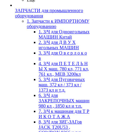
ЗАПЧАСТИ для промышленного
оборудования
1. Запчасти к ИМПОРТНОМУ
оборудованию
1. З/Ч для Одноигольных
МАШИН Китай
2. З/Ч для Д В У Х
игольных МАШИН
3. З/Ч для О в е р л о к о
в
4. З/Ч для П Е Т Е Л Ь Н
Ы Х маш. 780 кл, 771 кл,
761 кл., MEB 3200кл
5. З/Ч для Пуговичных
маш. 372 кл / 373 кл /
1373 кл и т.д.
6. З/Ч для
ЗАКРЕПОЧНЫХ машин
980 кл , 1850 кл и т.п.
7. З/Ч к машинам для Т Р
И К О Т А Ж А
8, З/Ч для ЗИГ-ЗАГов
JACK Т20U53 ,