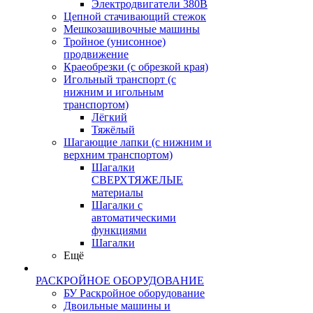
Электродвигатели 380В
Цепной стачивающий стежок
Мешкозашивочные машины
Тройное (унисонное)
продвижение
Краеобрезки (с обрезкой края)
Игольный транспорт (с
нижним и игольным
транспортом)
Лёгкий
Тяжёлый
Шагающие лапки (с нижним и
верхним транспортом)
Шагалки
СВЕРХТЯЖЕЛЫЕ
материалы
Шагалки с
автоматическими
функциями
Шагалки
Ещё
РАСКРОЙНОЕ ОБОРУДОВАНИЕ
БУ Раскройное оборудование
Двоильные машины и