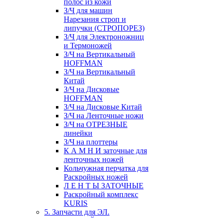
полос из кожи
З/Ч для машин
Нарезания строп и
липучки (СТРОПОРЕЗ)
З/Ч для Электроножниц
и Термоножей
З/Ч на Вертикальный
HOFFMAN
З/Ч на Вертикальный
Китай
З/Ч на Дисковые
HOFFMAN
З/Ч на Дисковые Китай
З/Ч на Ленточные ножи
З/Ч на ОТРЕЗНЫЕ
линейки
З/Ч на плоттеры
К А М Н И заточные для
ленточных ножей
Кольчужная перчатка для
Раскройных ножей
Л Е Н Т Ы ЗАТОЧНЫЕ
Раскройный комплекс
KURIS
5. Запчасти для ЭЛ.