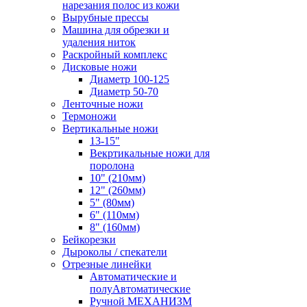
нарезания полос из кожи
Вырубные прессы
Машина для обрезки и
удаления ниток
Раскройный комплекс
Дисковые ножи
Диаметр 100-125
Диаметр 50-70
Ленточные ножи
Термоножи
Вертикальные ножи
13-15"
Векртикальные ножи для
поролона
10" (210мм)
12" (260мм)
5" (80мм)
6" (110мм)
8" (160мм)
Бейкорезки
Дыроколы / спекатели
Отрезные линейки
Автоматические и
полуАвтоматические
Ручной МЕХАНИЗМ