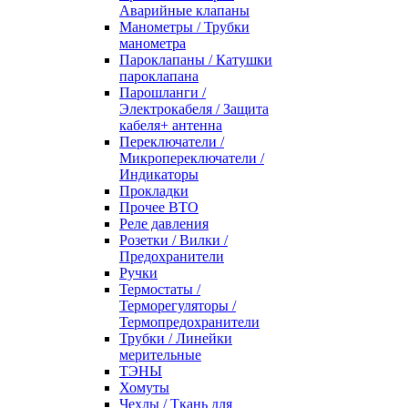
Аварийные клапаны
Манометры / Трубки
манометра
Пароклапаны / Катушки
пароклапана
Парошланги /
Электрокабеля / Защита
кабеля+ антенна
Переключатели /
Микропереключатели /
Индикаторы
Прокладки
Прочее ВТО
Реле давления
Розетки / Вилки /
Предохранители
Ручки
Термостаты /
Терморегуляторы /
Термопредохранители
Трубки / Линейки
мерительные
ТЭНЫ
Хомуты
Чехлы / Ткань для