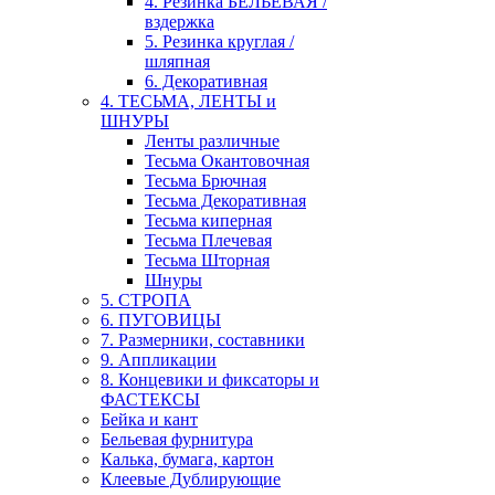
4. Резинка БЕЛЬЕВАЯ /
вздержка
5. Резинка круглая /
шляпная
6. Декоративная
4. ТЕСЬМА, ЛЕНТЫ и
ШНУРЫ
Ленты различные
Тесьма Окантовочная
Тесьма Брючная
Тесьма Декоративная
Тесьма киперная
Тесьма Плечевая
Тесьма Шторная
Шнуры
5. СТРОПА
6. ПУГОВИЦЫ
7. Размерники, составники
9. Аппликации
8. Концевики и фиксаторы и
ФАСТЕКСЫ
Бейка и кант
Бельевая фурнитура
Калька, бумага, картон
Клеевые Дублирующие