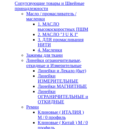
Сопутсвующие товары и Швейные
принадлежности
Масло / промасливатель /
масленки
1. МАСЛО
высокоскоростных ПШМ
2. МАСЛО "J U K I"
3. ДЛЯ промасливания
НИТИ
4. Масленки
Зажимы для ткани
Линейки ограничительные,
откидные и Измерительные
Линейки и Лекало (быт)
Линейки
ИЗМЕРИТЕЛЬНЫЕ
Линейки МАГНИТНЫЕ
Линейки
ОГРАНИЧИТЕЛЬНЫЕ и
ОТКИДНЫЕ
Ремни
Клиновые ( ИТАЛИЯ )
М / 0 профиль
Клиновые ( Китай ) М / 0
профиль