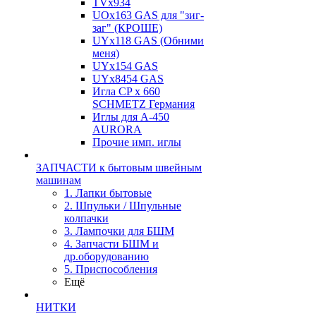
TVх934
UOx163 GAS для "зиг-
заг" (КРОШЕ)
UYx118 GAS (Обними
меня)
UYx154 GAS
UYx8454 GAS
Игла CP х 660
SCHMETZ Германия
Иглы для А-450
AURORA
Прочие имп. иглы
ЗАПЧАСТИ к бытовым швейным
машинам
1. Лапки бытовые
2. Шпульки / Шпульные
колпачки
3. Лампочки для БШМ
4. Запчасти БШМ и
др.оборудованию
5. Приспособления
Ещё
НИТКИ