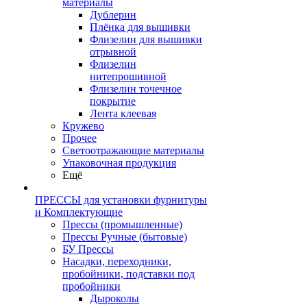
материалы
Дублерин
Плёнка для вышивки
Флизелин для вышивки
отрывной
Флизелин
нитепрошивной
Флизелин точечное
покрытие
Лента клеевая
Кружево
Прочее
Светоотражающие материалы
Упаковочная продукция
Ещё
ПРЕССЫ для установки фурнитуры
и Комплектующие
Прессы (промышленные)
Прессы Ручные (бытовые)
БУ Прессы
Насадки, переходники,
пробойники, подставки под
пробойники
Дыроколы