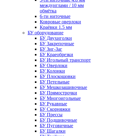
междуиглами / 10 мм
обмётка
6-ти ниточные
Ковровые оверлоки
Краёвки 1.5 мм
БУ оборудование
БУ Двухиголки
БУ Закрепочные
БУ Зиг-Заг
БУ Краеобрезки
БУ Игольный транспорт
БУ Оверлоки
БУ Колонки
БУ Плоскошовки
БУ Петельные
БУ Мешкозашивочные
БУ Прямострочки
БУ Многоигольные
БУ Рукавные
БУ Скорняжки
БУ Прессы
БУ Подшивочные
БУ Пуговичные
БУ Шагалки