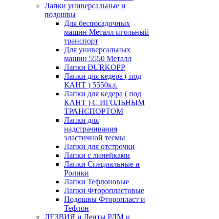
Лапки универсальные и
подошвы
Для беспосадочных
машин Металл игольный
транспорт
Для универсальных
машин 5550 Металл
Лапки DURKOPP
Лапки для кедера ( под
КАНТ ) 5550кл.
Лапки для кедера ( под
КАНТ ) С ИГОЛЬНЫМ
ТРАНСПОРТОМ
Лапки для
надстрачивания
эластичной тесмы
Лапки для отстрочки
Лапки с линейками
Лапки Специальные и
Ролики
Лапки Тефлоновые
Лапки Фторопластовые
Подошвы Фторопласт и
Тефлон
ЛЕЗВИЯ и Ленты РЛМ и