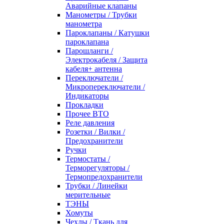
Аварийные клапаны
Манометры / Трубки
манометра
Пароклапаны / Катушки
пароклапана
Парошланги /
Электрокабеля / Защита
кабеля+ антенна
Переключатели /
Микропереключатели /
Индикаторы
Прокладки
Прочее ВТО
Реле давления
Розетки / Вилки /
Предохранители
Ручки
Термостаты /
Терморегуляторы /
Термопредохранители
Трубки / Линейки
мерительные
ТЭНЫ
Хомуты
Чехлы / Ткань для