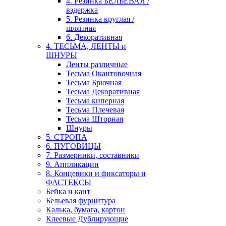
4. Резинка БЕЛЬЕВАЯ /
вздержка
5. Резинка круглая /
шляпная
6. Декоративная
4. ТЕСЬМА, ЛЕНТЫ и
ШНУРЫ
Ленты различные
Тесьма Окантовочная
Тесьма Брючная
Тесьма Декоративная
Тесьма киперная
Тесьма Плечевая
Тесьма Шторная
Шнуры
5. СТРОПА
6. ПУГОВИЦЫ
7. Размерники, составники
9. Аппликации
8. Концевики и фиксаторы и
ФАСТЕКСЫ
Бейка и кант
Бельевая фурнитура
Калька, бумага, картон
Клеевые Дублирующие