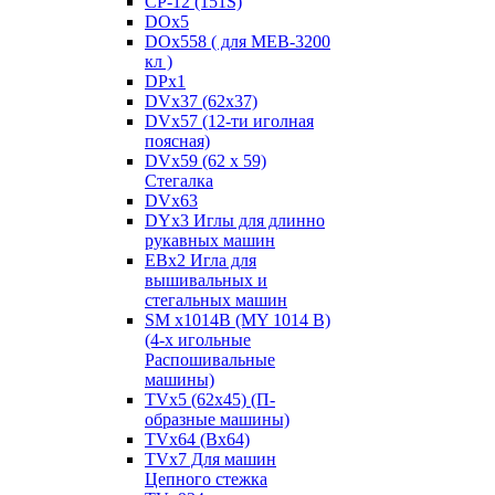
CP-12 (151S)
DOx5
DOx558 ( для MEB-3200
кл )
DPx1
DVx37 (62x37)
DVx57 (12-ти иголная
поясная)
DVx59 (62 x 59)
Стегалка
DVx63
DYx3 Иглы для длинно
рукавных машин
EBx2 Игла для
вышивальных и
стегальных машин
SM x1014B (MY 1014 B)
(4-х игольные
Распошивальные
машины)
TVх5 (62х45) (П-
образные машины)
TVх64 (Вх64)
TVх7 Для машин
Цепного стежка