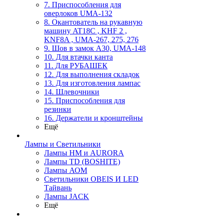
7. Приспособления для
оверлоков UMA-132
8. Окантователь на рукавную
машину AT18C , KHF 2 ,
KNF8A , UMA-267, 275, 276
9. Шов в замок А30, UMA-148
10. Для втачки канта
11. Для РУБАШЕК
12. Для выполнения складок
13. Для изготовления лампас
14. Шлевочники
15. Приспособления для
резинки
16. Держатели и кронштейны
Ещё
Лампы и Светильники
Лампы HM и AURORA
Лампы TD (BOSHITE)
Лампы АОМ
Светильники OBEIS И LED
Тайвань
Лампы JACK
Ещё