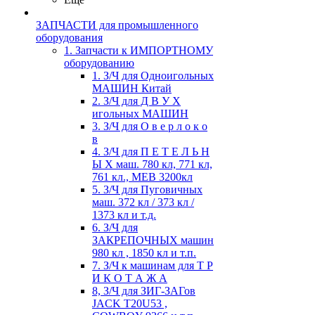
ЗАПЧАСТИ для промышленного
оборудования
1. Запчасти к ИМПОРТНОМУ
оборудованию
1. З/Ч для Одноигольных
МАШИН Китай
2. З/Ч для Д В У Х
игольных МАШИН
3. З/Ч для О в е р л о к о
в
4. З/Ч для П Е Т Е Л Ь Н
Ы Х маш. 780 кл, 771 кл,
761 кл., MEB 3200кл
5. З/Ч для Пуговичных
маш. 372 кл / 373 кл /
1373 кл и т.д.
6. З/Ч для
ЗАКРЕПОЧНЫХ машин
980 кл , 1850 кл и т.п.
7. З/Ч к машинам для Т Р
И К О Т А Ж А
8, З/Ч для ЗИГ-ЗАГов
JACK Т20U53 ,