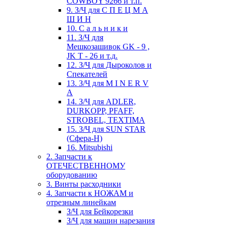
COWBOY 9266 и т.п.
9. З/Ч для С П Е Ц М А
Ш И Н
10. С а л ь н и к и
11. З/Ч для
Мешкозашивок GK - 9 ,
JK T - 26 и т.д.
12. З/Ч для Дыроколов и
Спекателей
13. З/Ч для M I N E R V
A
14. З/Ч для ADLER,
DURKOPP, PFAFF,
STROBEL, TEXTIMA
15. З/Ч для SUN STAR
(Сфера-Н)
16. Mitsubishi
2. Запчасти к
ОТЕЧЕСТВЕННОМУ
оборудованию
3. Винты расходники
4. Запчасти к НОЖАМ и
отрезным линейкам
З/Ч для Бейкорезки
З/Ч для машин нарезания