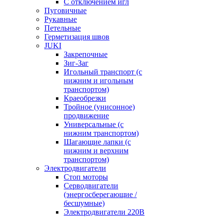
С отключением игл
Пуговичные
Рукавные
Петельные
Герметизация швов
JUKI
Закрепочные
Зиг-Заг
Игольный транспорт (с
нижним и игольным
транспортом)
Краеобрезки
Тройное (унисонное)
продвижение
Универсальные (с
нижним транспортом)
Шагающие лапки (с
нижним и верхним
транспортом)
Электродвигатели
Стоп моторы
Серводвигатели
(энергосберегающие /
бесшумные)
Электродвигатели 220В