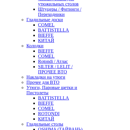
утюжильных столов
Штуцеры / Фитинги /
Переходники
Гладильные доски
COMEL
BATTISTELLA
BIEFFE
КИТАЙ
Колодки
BIEFFE
COMEL
Rotondi / Атлас
SILTER / LELIT /
ПРОЧЕЕ ВТО
Накладки на утюги
Прочее для ВТО
Утюги, Паровые щетки и
Пистолеты
BATTISTELLA
BIEFFE
COMEL
ROTONDI
КИТАЙ
Гладильные столы
OSHIMA (ТАЙВАНЬ)