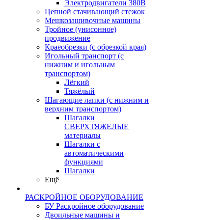
Электродвигатели 380В
Цепной стачивающий стежок
Мешкозашивочные машины
Тройное (унисонное)
продвижение
Краеобрезки (с обрезкой края)
Игольный транспорт (с
нижним и игольным
транспортом)
Лёгкий
Тяжёлый
Шагающие лапки (с нижним и
верхним транспортом)
Шагалки
СВЕРХТЯЖЕЛЫЕ
материалы
Шагалки с
автоматическими
функциями
Шагалки
Ещё
РАСКРОЙНОЕ ОБОРУДОВАНИЕ
БУ Раскройное оборудование
Двоильные машины и