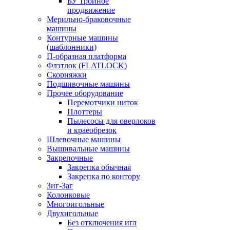
БУ Тройное
продвижение
Мерильно-браковочные
машины
Контурные машины
(шаблонники)
П-образная платформа
Флэтлок (FLATLOCK)
Скорняжки
Подшивочные машины
Прочее оборудование
Перемотчики ниток
Плоттеры
Пылесосы для оверлоков
и краеобрезок
Шлевочные машины
Вышивальные машины
Закрепочные
Закрепка обычная
Закрепка по контору
Зиг-Заг
Колонковые
Многоигольные
Двухигольные
Без отключения игл