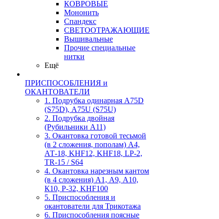
КОВРОВЫЕ
Мононить
Спандекс
СВЕТООТРАЖАЮЩИЕ
Вышивальные
Прочие специальные
нитки
Ещё
ПРИСПОСОБЛЕНИЯ и
ОКАНТОВАТЕЛИ
1. Подрубка одинарная А75D
(S75D), А75U (S75U)
2. Подрубка двойная
(Рубильники А11)
3. Окантовка готовой тесьмой
(в 2 сложения, пополам) А4,
АТ-18, KHF12, KHF18, LP-2,
TR-15 / S64
4. Окантовка нарезным кантом
(в 4 сложения) А1, А9, А10,
К10, Р-32, KHF100
5. Приспособления и
окантователи для Трикотажа
6. Приспособления поясные