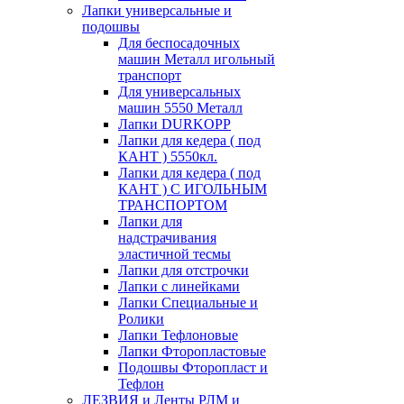
Лапки универсальные и
подошвы
Для беспосадочных
машин Металл игольный
транспорт
Для универсальных
машин 5550 Металл
Лапки DURKOPP
Лапки для кедера ( под
КАНТ ) 5550кл.
Лапки для кедера ( под
КАНТ ) С ИГОЛЬНЫМ
ТРАНСПОРТОМ
Лапки для
надстрачивания
эластичной тесмы
Лапки для отстрочки
Лапки с линейками
Лапки Специальные и
Ролики
Лапки Тефлоновые
Лапки Фторопластовые
Подошвы Фторопласт и
Тефлон
ЛЕЗВИЯ и Ленты РЛМ и