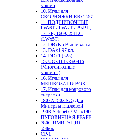
машин
10. Иглы для
СКОРНЯЖКИ EBx1567
11. ПОДШИВОЧНЫЕ
LW-6T / LW-2T / 29-BL,
1717E, 1669, 251LG
(LWx5T)
12. DBxK5 Вышивалка
13. DAx1 97 кл.
14. DDx1 (328)
15. UOx113 GS/GHS
(Многоиголные
машины)
16. Иглы для
МЕШКОЗАШИВОК
17. Иглы для коврового
оверлока
1807А (503 SC) Для
Минервы глазковой
190R Schmetz / MTx190
ПУГОВИЧНАЯ PFAFF
780С ИМИТАЦИЯ
558кл.
CP-1