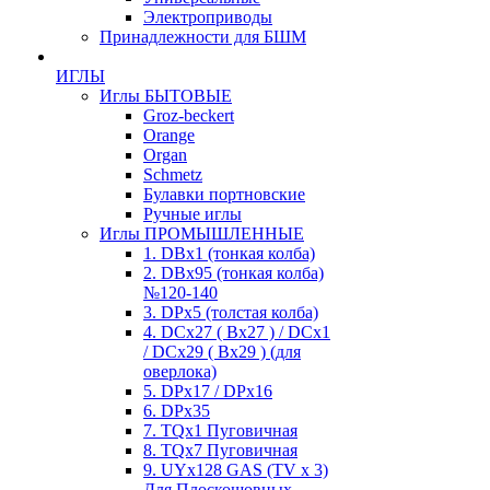
Электроприводы
Принадлежности для БШМ
ИГЛЫ
Иглы БЫТОВЫЕ
Groz-beckert
Orange
Organ
Schmetz
Булавки портновские
Ручные иглы
Иглы ПРОМЫШЛЕННЫЕ
1. DBx1 (тонкая колба)
2. DBx95 (тонкая колба)
№120-140
3. DPx5 (толстая колба)
4. DCx27 ( Bx27 ) / DCx1
/ DCx29 ( Bx29 ) (для
оверлока)
5. DPx17 / DPx16
6. DPx35
7. TQx1 Пуговичная
8. TQx7 Пуговичная
9. UYx128 GAS (TV x 3)
Для Плоскошовных