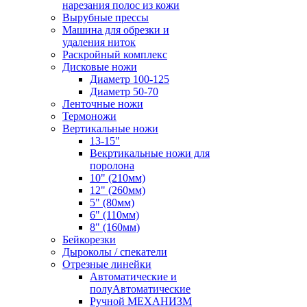
нарезания полос из кожи
Вырубные прессы
Машина для обрезки и
удаления ниток
Раскройный комплекс
Дисковые ножи
Диаметр 100-125
Диаметр 50-70
Ленточные ножи
Термоножи
Вертикальные ножи
13-15"
Векртикальные ножи для
поролона
10" (210мм)
12" (260мм)
5" (80мм)
6" (110мм)
8" (160мм)
Бейкорезки
Дыроколы / спекатели
Отрезные линейки
Автоматические и
полуАвтоматические
Ручной МЕХАНИЗМ