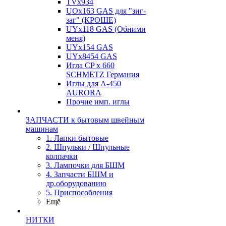
TVх934
UOx163 GAS для "зиг-
заг" (КРОШЕ)
UYx118 GAS (Обними
меня)
UYx154 GAS
UYx8454 GAS
Игла CP х 660
SCHMETZ Германия
Иглы для А-450
AURORA
Прочие имп. иглы
ЗАПЧАСТИ к бытовым швейным
машинам
1. Лапки бытовые
2. Шпульки / Шпульные
колпачки
3. Лампочки для БШМ
4. Запчасти БШМ и
др.оборудованию
5. Приспособления
Ещё
НИТКИ