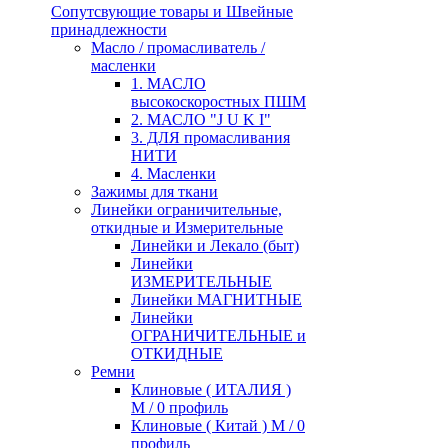
Сопутсвующие товары и Швейные
принадлежности
Масло / промасливатель /
масленки
1. МАСЛО
высокоскоростных ПШМ
2. МАСЛО "J U K I"
3. ДЛЯ промасливания
НИТИ
4. Масленки
Зажимы для ткани
Линейки ограничительные,
откидные и Измерительные
Линейки и Лекало (быт)
Линейки
ИЗМЕРИТЕЛЬНЫЕ
Линейки МАГНИТНЫЕ
Линейки
ОГРАНИЧИТЕЛЬНЫЕ и
ОТКИДНЫЕ
Ремни
Клиновые ( ИТАЛИЯ )
М / 0 профиль
Клиновые ( Китай ) М / 0
профиль