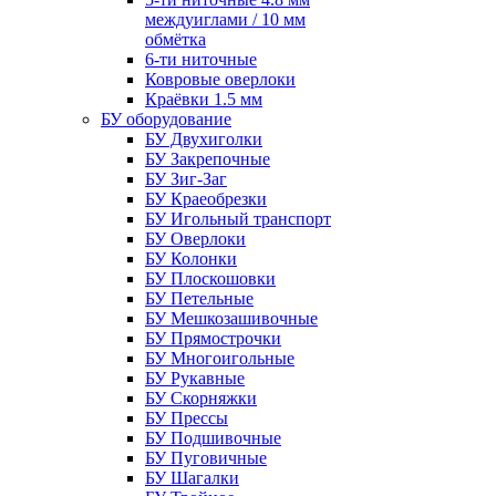
междуиглами / 10 мм
обмётка
6-ти ниточные
Ковровые оверлоки
Краёвки 1.5 мм
БУ оборудование
БУ Двухиголки
БУ Закрепочные
БУ Зиг-Заг
БУ Краеобрезки
БУ Игольный транспорт
БУ Оверлоки
БУ Колонки
БУ Плоскошовки
БУ Петельные
БУ Мешкозашивочные
БУ Прямострочки
БУ Многоигольные
БУ Рукавные
БУ Скорняжки
БУ Прессы
БУ Подшивочные
БУ Пуговичные
БУ Шагалки