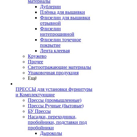
материалы
Дублерин
Плёнка для вышивки
Флизелин для вышивки
отрывной
Флизелин
нитепрошивной
Флизелин точечное
покрытие
Лента клеевая
Кружево
Прочее
Светоотражающие материалы
Упаковочная продукция
Ещё
ПРЕССЫ для установки фурнитуры
и Комплектующие
Прессы (промышленные)
Прессы Ручные (бытовые)
БУ Прессы
Насадки, переходники,
пробойники, подставки под
пробойники
Дыроколы