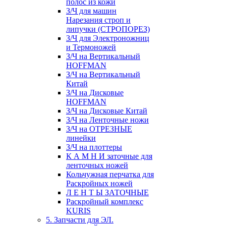
полос из кожи
З/Ч для машин
Нарезания строп и
липучки (СТРОПОРЕЗ)
З/Ч для Электроножниц
и Термоножей
З/Ч на Вертикальный
HOFFMAN
З/Ч на Вертикальный
Китай
З/Ч на Дисковые
HOFFMAN
З/Ч на Дисковые Китай
З/Ч на Ленточные ножи
З/Ч на ОТРЕЗНЫЕ
линейки
З/Ч на плоттеры
К А М Н И заточные для
ленточных ножей
Кольчужная перчатка для
Раскройных ножей
Л Е Н Т Ы ЗАТОЧНЫЕ
Раскройный комплекс
KURIS
5. Запчасти для ЭЛ.