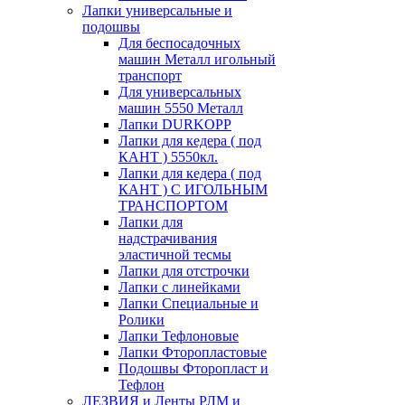
Лапки универсальные и
подошвы
Для беспосадочных
машин Металл игольный
транспорт
Для универсальных
машин 5550 Металл
Лапки DURKOPP
Лапки для кедера ( под
КАНТ ) 5550кл.
Лапки для кедера ( под
КАНТ ) С ИГОЛЬНЫМ
ТРАНСПОРТОМ
Лапки для
надстрачивания
эластичной тесмы
Лапки для отстрочки
Лапки с линейками
Лапки Специальные и
Ролики
Лапки Тефлоновые
Лапки Фторопластовые
Подошвы Фторопласт и
Тефлон
ЛЕЗВИЯ и Ленты РЛМ и