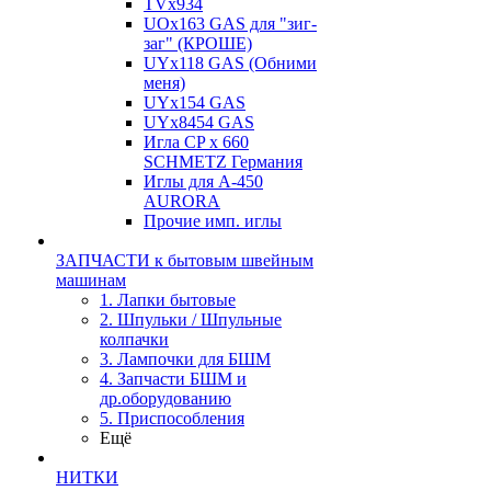
TVх934
UOx163 GAS для "зиг-
заг" (КРОШЕ)
UYx118 GAS (Обними
меня)
UYx154 GAS
UYx8454 GAS
Игла CP х 660
SCHMETZ Германия
Иглы для А-450
AURORA
Прочие имп. иглы
ЗАПЧАСТИ к бытовым швейным
машинам
1. Лапки бытовые
2. Шпульки / Шпульные
колпачки
3. Лампочки для БШМ
4. Запчасти БШМ и
др.оборудованию
5. Приспособления
Ещё
НИТКИ