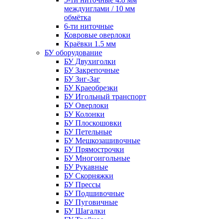
междуиглами / 10 мм
обмётка
6-ти ниточные
Ковровые оверлоки
Краёвки 1.5 мм
БУ оборудование
БУ Двухиголки
БУ Закрепочные
БУ Зиг-Заг
БУ Краеобрезки
БУ Игольный транспорт
БУ Оверлоки
БУ Колонки
БУ Плоскошовки
БУ Петельные
БУ Мешкозашивочные
БУ Прямострочки
БУ Многоигольные
БУ Рукавные
БУ Скорняжки
БУ Прессы
БУ Подшивочные
БУ Пуговичные
БУ Шагалки