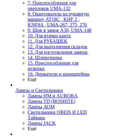
7. Приспособления для
оверлоков UMA-132
8. Окантователь на рукавную
машину AT18C , KHF 2 ,
KNF8A , UMA-267, 275, 276
9. Шов в замок А30, UMA-148
10. Для втачки канта
11. Для РУБАШЕК
12. Для выполнения складок
13. Для изготовления лампас
14. Шлевочники
15. Приспособления для
резинки
16. Держатели и кронштейны
Ещё
Лампы и Светильники
Лампы HM и AURORA
Лампы TD (BOSHITE)
Лампы АОМ
Светильники OBEIS И LED
Тайвань
Лампы JACK
Ещё