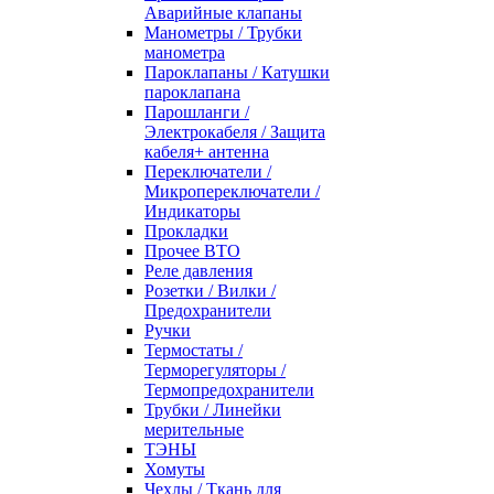
Аварийные клапаны
Манометры / Трубки
манометра
Пароклапаны / Катушки
пароклапана
Парошланги /
Электрокабеля / Защита
кабеля+ антенна
Переключатели /
Микропереключатели /
Индикаторы
Прокладки
Прочее ВТО
Реле давления
Розетки / Вилки /
Предохранители
Ручки
Термостаты /
Терморегуляторы /
Термопредохранители
Трубки / Линейки
мерительные
ТЭНЫ
Хомуты
Чехлы / Ткань для