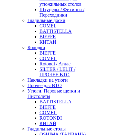
утюжильных столов
Штуцеры / Фитинги /
Переходники
Гладильные доски
COMEL
BATTISTELLA
BIEFFE
КИТАЙ
Колодки
BIEFFE
COMEL
Rotondi / Атлас
SILTER / LELIT /
ПРОЧЕЕ ВТО
Накладки на утюги
Прочее для ВТО
Утюги, Паровые щетки и
Пистолеты
BATTISTELLA
BIEFFE
COMEL
ROTONDI
КИТАЙ
Гладильные столы
OSHIMA (ТАЙВАНЬ)