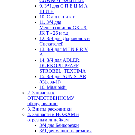
COWBOY 9266 и т.п.
9. З/Ч для С П Е Ц М А
Ш И Н
10. С а л ь н и к и
11. З/Ч для
Мешкозашивок GK - 9 ,
JK T - 26 и т.д.
12. З/Ч для Дыроколов и
Спекателей
13. З/Ч для M I N E R V
A
14. З/Ч для ADLER,
DURKOPP, PFAFF,
STROBEL, TEXTIMA
15. З/Ч для SUN STAR
(Сфера-Н)
16. Mitsubishi
2. Запчасти к
ОТЕЧЕСТВЕННОМУ
оборудованию
3. Винты расходники
4. Запчасти к НОЖАМ и
отрезным линейкам
З/Ч для Бейкорезки
З/Ч для машин нарезания