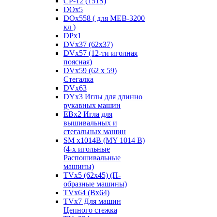
CP-12 (151S)
DOx5
DOx558 ( для MEB-3200
кл )
DPx1
DVx37 (62x37)
DVx57 (12-ти иголная
поясная)
DVx59 (62 x 59)
Стегалка
DVx63
DYx3 Иглы для длинно
рукавных машин
EBx2 Игла для
вышивальных и
стегальных машин
SM x1014B (MY 1014 B)
(4-х игольные
Распошивальные
машины)
TVх5 (62х45) (П-
образные машины)
TVх64 (Вх64)
TVх7 Для машин
Цепного стежка