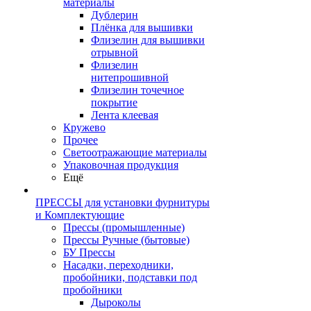
материалы
Дублерин
Плёнка для вышивки
Флизелин для вышивки
отрывной
Флизелин
нитепрошивной
Флизелин точечное
покрытие
Лента клеевая
Кружево
Прочее
Светоотражающие материалы
Упаковочная продукция
Ещё
ПРЕССЫ для установки фурнитуры
и Комплектующие
Прессы (промышленные)
Прессы Ручные (бытовые)
БУ Прессы
Насадки, переходники,
пробойники, подставки под
пробойники
Дыроколы