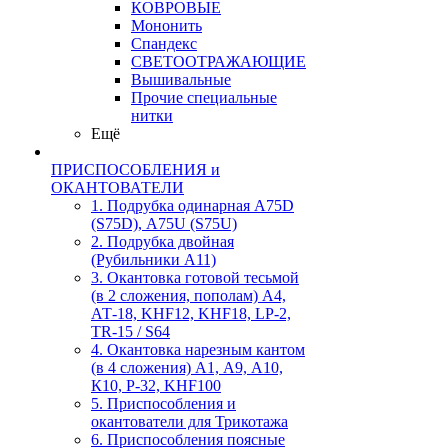
КОВРОВЫЕ
Мононить
Спандекс
СВЕТООТРАЖАЮЩИЕ
Вышивальные
Прочие специальные
нитки
Ещё
ПРИСПОСОБЛЕНИЯ и
ОКАНТОВАТЕЛИ
1. Подрубка одинарная А75D
(S75D), А75U (S75U)
2. Подрубка двойная
(Рубильники А11)
3. Окантовка готовой тесьмой
(в 2 сложения, пополам) А4,
АТ-18, KHF12, KHF18, LP-2,
TR-15 / S64
4. Окантовка нарезным кантом
(в 4 сложения) А1, А9, А10,
К10, Р-32, KHF100
5. Приспособления и
окантователи для Трикотажа
6. Приспособления поясные