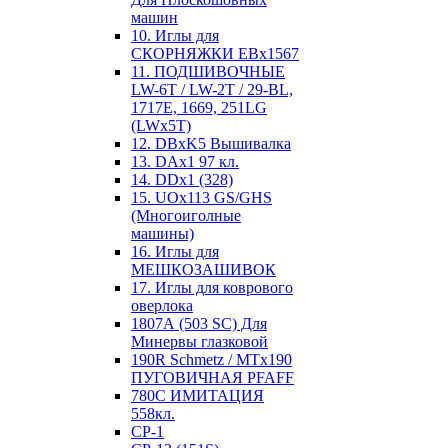
машин
10. Иглы для
СКОРНЯЖКИ EBx1567
11. ПОДШИВОЧНЫЕ
LW-6T / LW-2T / 29-BL,
1717E, 1669, 251LG
(LWx5T)
12. DBxK5 Вышивалка
13. DAx1 97 кл.
14. DDx1 (328)
15. UOx113 GS/GHS
(Многоиголные
машины)
16. Иглы для
МЕШКОЗАШИВОК
17. Иглы для коврового
оверлока
1807А (503 SC) Для
Минервы глазковой
190R Schmetz / MTx190
ПУГОВИЧНАЯ PFAFF
780С ИМИТАЦИЯ
558кл.
CP-1