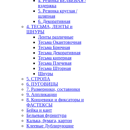
4. Резинка БЕЛЬЕВАЯ /
вздержка
5. Резинка круглая /
шляпная
6. Декоративная
4. ТЕСЬМА, ЛЕНТЫ и
ШНУРЫ
Ленты различные
Тесьма Окантовочная
Тесьма Брючная
Тесьма Декоративная
Тесьма киперная
Тесьма Плечевая
Тесьма Шторная
Шнуры
5. СТРОПА
6. ПУГОВИЦЫ
7. Размерники, составники
9. Аппликации
8. Концевики и фиксаторы и
ФАСТЕКСЫ
Бейка и кант
Бельевая фурнитура
Калька, бумага, картон
Клеевые Дублирующие