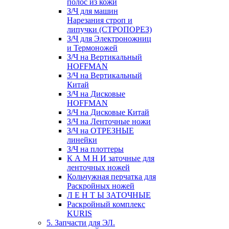
полос из кожи
З/Ч для машин
Нарезания строп и
липучки (СТРОПОРЕЗ)
З/Ч для Электроножниц
и Термоножей
З/Ч на Вертикальный
HOFFMAN
З/Ч на Вертикальный
Китай
З/Ч на Дисковые
HOFFMAN
З/Ч на Дисковые Китай
З/Ч на Ленточные ножи
З/Ч на ОТРЕЗНЫЕ
линейки
З/Ч на плоттеры
К А М Н И заточные для
ленточных ножей
Кольчужная перчатка для
Раскройных ножей
Л Е Н Т Ы ЗАТОЧНЫЕ
Раскройный комплекс
KURIS
5. Запчасти для ЭЛ.