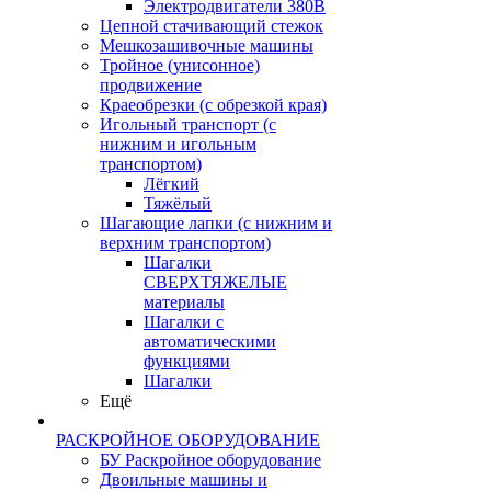
Электродвигатели 380В
Цепной стачивающий стежок
Мешкозашивочные машины
Тройное (унисонное)
продвижение
Краеобрезки (с обрезкой края)
Игольный транспорт (с
нижним и игольным
транспортом)
Лёгкий
Тяжёлый
Шагающие лапки (с нижним и
верхним транспортом)
Шагалки
СВЕРХТЯЖЕЛЫЕ
материалы
Шагалки с
автоматическими
функциями
Шагалки
Ещё
РАСКРОЙНОЕ ОБОРУДОВАНИЕ
БУ Раскройное оборудование
Двоильные машины и