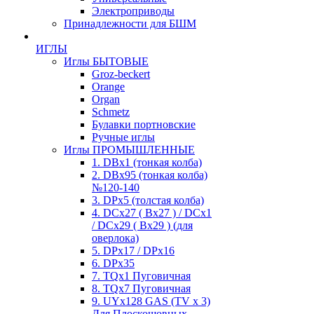
Электроприводы
Принадлежности для БШМ
ИГЛЫ
Иглы БЫТОВЫЕ
Groz-beckert
Orange
Organ
Schmetz
Булавки портновские
Ручные иглы
Иглы ПРОМЫШЛЕННЫЕ
1. DBx1 (тонкая колба)
2. DBx95 (тонкая колба)
№120-140
3. DPx5 (толстая колба)
4. DCx27 ( Bx27 ) / DCx1
/ DCx29 ( Bx29 ) (для
оверлока)
5. DPx17 / DPx16
6. DPx35
7. TQx1 Пуговичная
8. TQx7 Пуговичная
9. UYx128 GAS (TV x 3)
Для Плоскошовных