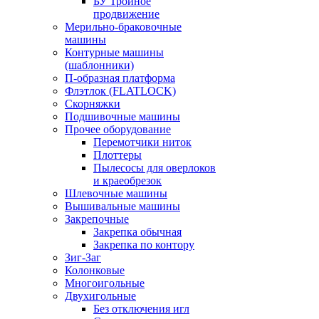
БУ Тройное
продвижение
Мерильно-браковочные
машины
Контурные машины
(шаблонники)
П-образная платформа
Флэтлок (FLATLOCK)
Скорняжки
Подшивочные машины
Прочее оборудование
Перемотчики ниток
Плоттеры
Пылесосы для оверлоков
и краеобрезок
Шлевочные машины
Вышивальные машины
Закрепочные
Закрепка обычная
Закрепка по контору
Зиг-Заг
Колонковые
Многоигольные
Двухигольные
Без отключения игл