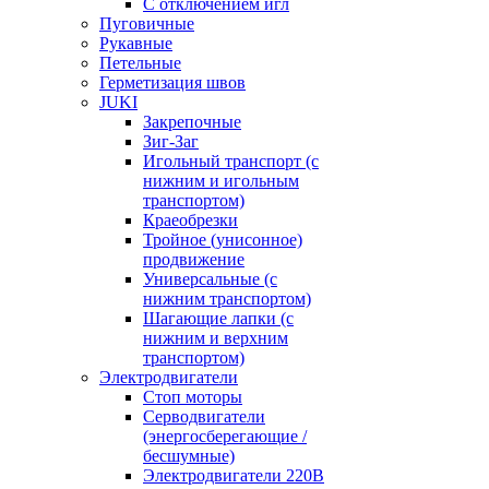
С отключением игл
Пуговичные
Рукавные
Петельные
Герметизация швов
JUKI
Закрепочные
Зиг-Заг
Игольный транспорт (с
нижним и игольным
транспортом)
Краеобрезки
Тройное (унисонное)
продвижение
Универсальные (с
нижним транспортом)
Шагающие лапки (с
нижним и верхним
транспортом)
Электродвигатели
Стоп моторы
Серводвигатели
(энергосберегающие /
бесшумные)
Электродвигатели 220В