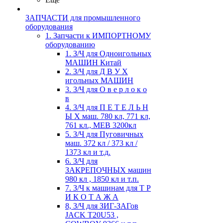
ЗАПЧАСТИ для промышленного
оборудования
1. Запчасти к ИМПОРТНОМУ
оборудованию
1. З/Ч для Одноигольных
МАШИН Китай
2. З/Ч для Д В У Х
игольных МАШИН
3. З/Ч для О в е р л о к о
в
4. З/Ч для П Е Т Е Л Ь Н
Ы Х маш. 780 кл, 771 кл,
761 кл., MEB 3200кл
5. З/Ч для Пуговичных
маш. 372 кл / 373 кл /
1373 кл и т.д.
6. З/Ч для
ЗАКРЕПОЧНЫХ машин
980 кл , 1850 кл и т.п.
7. З/Ч к машинам для Т Р
И К О Т А Ж А
8, З/Ч для ЗИГ-ЗАГов
JACK Т20U53 ,