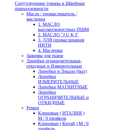
Сопутсвующие товары и Швейные
принадлежности
Масло / промасливатель /
масленки
1. МАСЛО
высокоскоростных ПШМ
2. МАСЛО "J U K I"
3. ДЛЯ промасливания
НИТИ
4. Масленки
Зажимы для ткани
Линейки ограничительные,
откидные и Измерительные
Линейки и Лекало (быт)
Линейки
ИЗМЕРИТЕЛЬНЫЕ
Линейки МАГНИТНЫЕ
Линейки
ОГРАНИЧИТЕЛЬНЫЕ и
ОТКИДНЫЕ
Ремни
Клиновые ( ИТАЛИЯ )
М / 0 профиль
Клиновые ( Китай ) М / 0
профиль