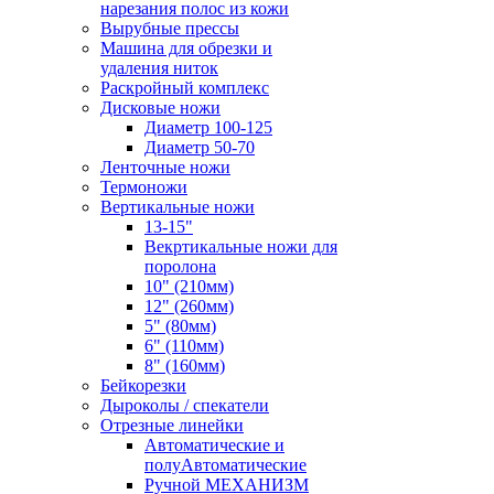
нарезания полос из кожи
Вырубные прессы
Машина для обрезки и
удаления ниток
Раскройный комплекс
Дисковые ножи
Диаметр 100-125
Диаметр 50-70
Ленточные ножи
Термоножи
Вертикальные ножи
13-15"
Векртикальные ножи для
поролона
10" (210мм)
12" (260мм)
5" (80мм)
6" (110мм)
8" (160мм)
Бейкорезки
Дыроколы / спекатели
Отрезные линейки
Автоматические и
полуАвтоматические
Ручной МЕХАНИЗМ