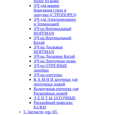
полос из кожи
З/Ч для машин
Нарезания строп и
липучки (СТРОПОРЕЗ)
З/Ч для Электроножниц
и Термоножей
З/Ч на Вертикальный
HOFFMAN
З/Ч на Вертикальный
Китай
З/Ч на Дисковые
HOFFMAN
З/Ч на Дисковые Китай
З/Ч на Ленточные ножи
З/Ч на ОТРЕЗНЫЕ
линейки
З/Ч на плоттеры
К А М Н И заточные для
ленточных ножей
Кольчужная перчатка для
Раскройных ножей
Л Е Н Т Ы ЗАТОЧНЫЕ
Раскройный комплекс
KURIS
5. Запчасти для ЭЛ.