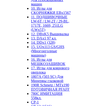
машин
10. Иглы для
СКОРНЯЖКИ EBx1567
11. ПОДШИВОЧНЫЕ
LW-6T / LW-2T / 29-BL,
1717E, 1669, 251LG
(LWx5T)
12. DBxK5 Вышивалка
13. DAx1 97 кл.
14. DDx1 (328)
15. UOx113 GS/GHS
(Многоиголные
машины)
16. Иглы для
МЕШКОЗАШИВОК
17. Иглы для коврового
оверлока
1807А (503 SC) Для
Минервы глазковой
190R Schmetz / MTx190
ПУГОВИЧНАЯ PFAFF
780С ИМИТАЦИЯ
558кл.
CP-1