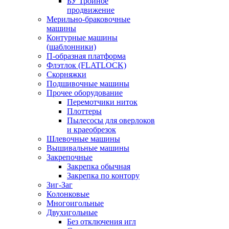
БУ Тройное
продвижение
Мерильно-браковочные
машины
Контурные машины
(шаблонники)
П-образная платформа
Флэтлок (FLATLOCK)
Скорняжки
Подшивочные машины
Прочее оборудование
Перемотчики ниток
Плоттеры
Пылесосы для оверлоков
и краеобрезок
Шлевочные машины
Вышивальные машины
Закрепочные
Закрепка обычная
Закрепка по контору
Зиг-Заг
Колонковые
Многоигольные
Двухигольные
Без отключения игл