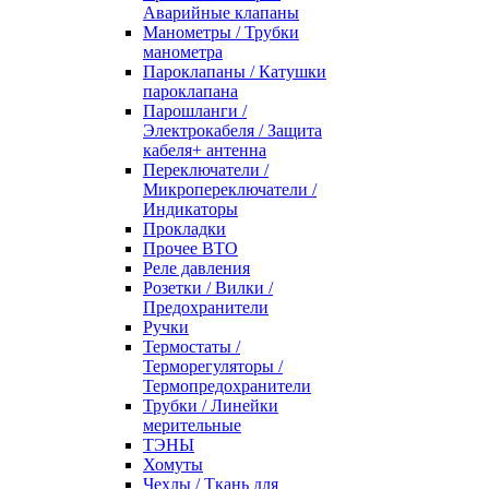
Аварийные клапаны
Манометры / Трубки
манометра
Пароклапаны / Катушки
пароклапана
Парошланги /
Электрокабеля / Защита
кабеля+ антенна
Переключатели /
Микропереключатели /
Индикаторы
Прокладки
Прочее ВТО
Реле давления
Розетки / Вилки /
Предохранители
Ручки
Термостаты /
Терморегуляторы /
Термопредохранители
Трубки / Линейки
мерительные
ТЭНЫ
Хомуты
Чехлы / Ткань для