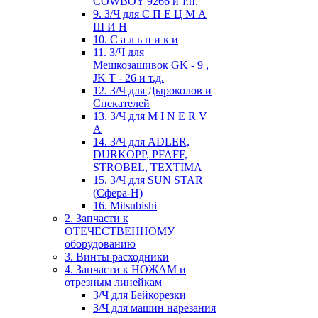
COWBOY 9266 и т.п.
9. З/Ч для С П Е Ц М А
Ш И Н
10. С а л ь н и к и
11. З/Ч для
Мешкозашивок GK - 9 ,
JK T - 26 и т.д.
12. З/Ч для Дыроколов и
Спекателей
13. З/Ч для M I N E R V
A
14. З/Ч для ADLER,
DURKOPP, PFAFF,
STROBEL, TEXTIMA
15. З/Ч для SUN STAR
(Сфера-Н)
16. Mitsubishi
2. Запчасти к
ОТЕЧЕСТВЕННОМУ
оборудованию
3. Винты расходники
4. Запчасти к НОЖАМ и
отрезным линейкам
З/Ч для Бейкорезки
З/Ч для машин нарезания