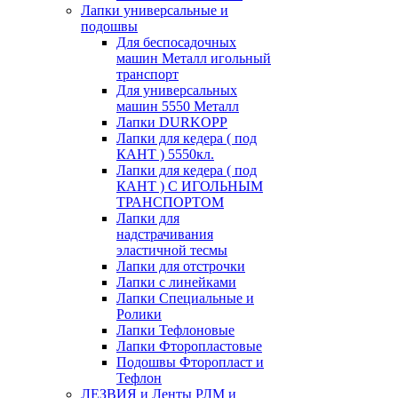
Лапки универсальные и
подошвы
Для беспосадочных
машин Металл игольный
транспорт
Для универсальных
машин 5550 Металл
Лапки DURKOPP
Лапки для кедера ( под
КАНТ ) 5550кл.
Лапки для кедера ( под
КАНТ ) С ИГОЛЬНЫМ
ТРАНСПОРТОМ
Лапки для
надстрачивания
эластичной тесмы
Лапки для отстрочки
Лапки с линейками
Лапки Специальные и
Ролики
Лапки Тефлоновые
Лапки Фторопластовые
Подошвы Фторопласт и
Тефлон
ЛЕЗВИЯ и Ленты РЛМ и