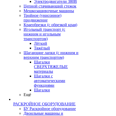
Электродвигатели 380В
Цепной стачивающий стежок
Мешкозашивочные машины
Тройное (унисонное)
продвижение
Краеобрезки (с обрезкой края)
Игольный транспорт (с
нижним и игольным
транспортом)
Лёгкий
Тяжёлый
Шагающие лапки (с нижним и
верхним транспортом)
Шагалки
СВЕРХТЯЖЕЛЫЕ
материалы
Шагалки с
автоматическими
функциями
Шагалки
Ещё
РАСКРОЙНОЕ ОБОРУДОВАНИЕ
БУ Раскройное оборудование
Двоильные машины и