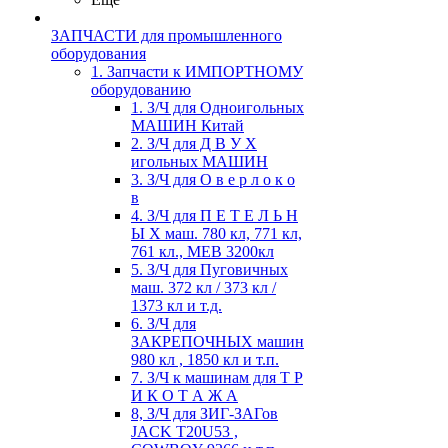
ЗАПЧАСТИ для промышленного
оборудования
1. Запчасти к ИМПОРТНОМУ
оборудованию
1. З/Ч для Одноигольных
МАШИН Китай
2. З/Ч для Д В У Х
игольных МАШИН
3. З/Ч для О в е р л о к о
в
4. З/Ч для П Е Т Е Л Ь Н
Ы Х маш. 780 кл, 771 кл,
761 кл., MEB 3200кл
5. З/Ч для Пуговичных
маш. 372 кл / 373 кл /
1373 кл и т.д.
6. З/Ч для
ЗАКРЕПОЧНЫХ машин
980 кл , 1850 кл и т.п.
7. З/Ч к машинам для Т Р
И К О Т А Ж А
8, З/Ч для ЗИГ-ЗАГов
JACK Т20U53 ,