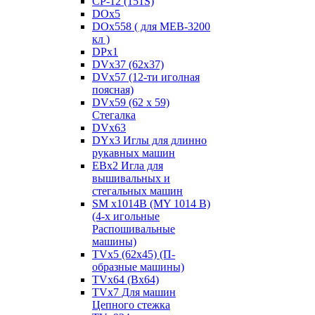
CP-12 (151S)
DOx5
DOx558 ( для MEB-3200
кл )
DPx1
DVx37 (62x37)
DVx57 (12-ти иголная
поясная)
DVx59 (62 x 59)
Стегалка
DVx63
DYx3 Иглы для длинно
рукавных машин
EBx2 Игла для
вышивальных и
стегальных машин
SM x1014B (MY 1014 B)
(4-х игольные
Распошивальные
машины)
TVх5 (62х45) (П-
образные машины)
TVх64 (Вх64)
TVх7 Для машин
Цепного стежка