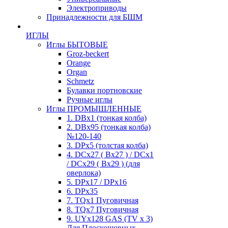
Электроприводы
Принадлежности для БШМ
ИГЛЫ
Иглы БЫТОВЫЕ
Groz-beckert
Orange
Organ
Schmetz
Булавки портновские
Ручные иглы
Иглы ПРОМЫШЛЕННЫЕ
1. DBx1 (тонкая колба)
2. DBx95 (тонкая колба)
№120-140
3. DPx5 (толстая колба)
4. DCx27 ( Bx27 ) / DCx1
/ DCx29 ( Bx29 ) (для
оверлока)
5. DPx17 / DPx16
6. DPx35
7. TQx1 Пуговичная
8. TQx7 Пуговичная
9. UYx128 GAS (TV x 3)
Для Плоскошовных