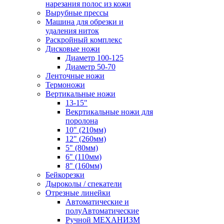
нарезания полос из кожи
Вырубные прессы
Машина для обрезки и
удаления ниток
Раскройный комплекс
Дисковые ножи
Диаметр 100-125
Диаметр 50-70
Ленточные ножи
Термоножи
Вертикальные ножи
13-15"
Векртикальные ножи для
поролона
10" (210мм)
12" (260мм)
5" (80мм)
6" (110мм)
8" (160мм)
Бейкорезки
Дыроколы / спекатели
Отрезные линейки
Автоматические и
полуАвтоматические
Ручной МЕХАНИЗМ