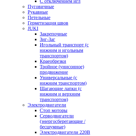
С отключением игл
Пуговичные
Рукавные
Петельные
Герметизация швов
JUKI
Закрепочные
Зиг-Заг
Игольный транспорт (с
нижним и игольным
транспортом)
Краеобрезки
Тройное (унисонное)
продвижение
Универсальные (с
нижним транспортом)
Шагающие лапки (с
нижним и верхним
транспортом)
Электродвигатели
Стоп моторы
Серводвигатели
(энергосберегающие /
бесшумные)
Электродвигатели 220В