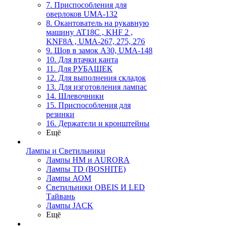
7. Приспособления для
оверлоков UMA-132
8. Окантователь на рукавную
машину AT18C , KHF 2 ,
KNF8A , UMA-267, 275, 276
9. Шов в замок А30, UMA-148
10. Для втачки канта
11. Для РУБАШЕК
12. Для выполнения складок
13. Для изготовления лампас
14. Шлевочники
15. Приспособления для
резинки
16. Держатели и кронштейны
Ещё
Лампы и Светильники
Лампы HM и AURORA
Лампы TD (BOSHITE)
Лампы АОМ
Светильники OBEIS И LED
Тайвань
Лампы JACK
Ещё