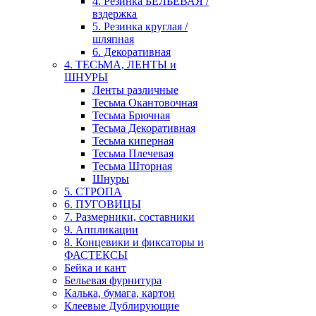
4. Резинка БЕЛЬЕВАЯ /
вздержка
5. Резинка круглая /
шляпная
6. Декоративная
4. ТЕСЬМА, ЛЕНТЫ и
ШНУРЫ
Ленты различные
Тесьма Окантовочная
Тесьма Брючная
Тесьма Декоративная
Тесьма киперная
Тесьма Плечевая
Тесьма Шторная
Шнуры
5. СТРОПА
6. ПУГОВИЦЫ
7. Размерники, составники
9. Аппликации
8. Концевики и фиксаторы и
ФАСТЕКСЫ
Бейка и кант
Бельевая фурнитура
Калька, бумага, картон
Клеевые Дублирующие