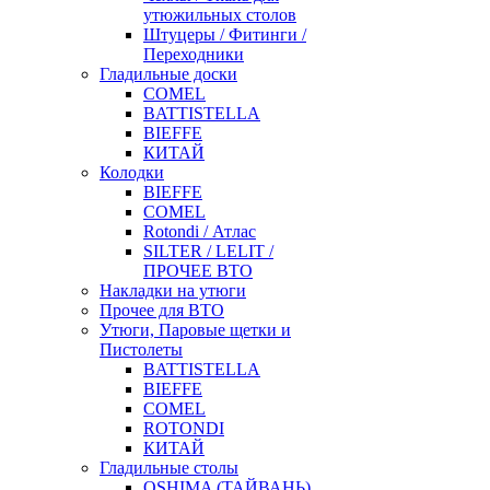
утюжильных столов
Штуцеры / Фитинги /
Переходники
Гладильные доски
COMEL
BATTISTELLA
BIEFFE
КИТАЙ
Колодки
BIEFFE
COMEL
Rotondi / Атлас
SILTER / LELIT /
ПРОЧЕЕ ВТО
Накладки на утюги
Прочее для ВТО
Утюги, Паровые щетки и
Пистолеты
BATTISTELLA
BIEFFE
COMEL
ROTONDI
КИТАЙ
Гладильные столы
OSHIMA (ТАЙВАНЬ)