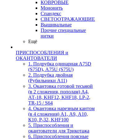
КОВРОВЫЕ
Мононить
Спандекс
СВЕТООТРАЖАЮЩИЕ
Вышивальные
Прочие специальные
нитки
Ещё
ПРИСПОСОБЛЕНИЯ и
ОКАНТОВАТЕЛИ
1. Подрубка одинарная А75D
(S75D), А75U (S75U)
2. Подрубка двойная
(Рубильники А11)
3. Окантовка готовой тесьмой
(в 2 сложения, пополам) А4,
АТ-18, KHF12, KHF18, LP-2,
TR-15 / S64
4. Окантовка нарезным кантом
(в 4 сложения) А1, А9, А10,
К10, Р-32, KHF100
5. Приспособления и
окантователи для Трикотажа
6. Приспособления поясные