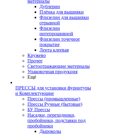
материалы
Дублерин
Плёнка для вышивки
Флизелин для вышивки
отрывной
Флизелин
нитепрошивной
Флизелин точечное
покрытие
Лента клеевая
Кружево
Прочее
Светоотражающие материалы
Упаковочная продукция
Ещё
ПРЕССЫ для установки фурнитуры
и Комплектующие
Прессы (промышленные)
Прессы Ручные (бытовые)
БУ Прессы
Насадки, переходники,
пробойники, подставки под
пробойники
Дыроколы