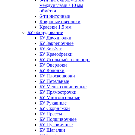
междуиглами / 10 мм
обмётка
6-ти ниточные
Ковровые оверлоки
Краёвки 1.5 мм
БУ оборудование
БУ Двухиголки
БУ Закрепочные
БУ Зиг-Заг
БУ Краеобрезки
БУ Игольный транспорт
БУ Оверлоки
БУ Колонки
БУ Плоскошовки
БУ Петельные
БУ Мешкозашивочные
БУ Прямострочки
БУ Многоигольные
БУ Рукавные
БУ Скорняжки
БУ Прессы
БУ Подшивочные
БУ Пуговичные
БУ Шагалки