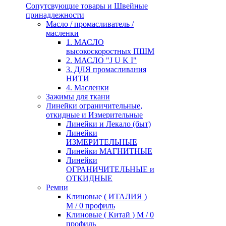
Сопутсвующие товары и Швейные
принадлежности
Масло / промасливатель /
масленки
1. МАСЛО
высокоскоростных ПШМ
2. МАСЛО "J U K I"
3. ДЛЯ промасливания
НИТИ
4. Масленки
Зажимы для ткани
Линейки ограничительные,
откидные и Измерительные
Линейки и Лекало (быт)
Линейки
ИЗМЕРИТЕЛЬНЫЕ
Линейки МАГНИТНЫЕ
Линейки
ОГРАНИЧИТЕЛЬНЫЕ и
ОТКИДНЫЕ
Ремни
Клиновые ( ИТАЛИЯ )
М / 0 профиль
Клиновые ( Китай ) М / 0
профиль