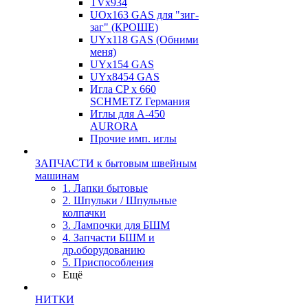
TVх934
UOx163 GAS для "зиг-
заг" (КРОШЕ)
UYx118 GAS (Обними
меня)
UYx154 GAS
UYx8454 GAS
Игла CP х 660
SCHMETZ Германия
Иглы для А-450
AURORA
Прочие имп. иглы
ЗАПЧАСТИ к бытовым швейным
машинам
1. Лапки бытовые
2. Шпульки / Шпульные
колпачки
3. Лампочки для БШМ
4. Запчасти БШМ и
др.оборудованию
5. Приспособления
Ещё
НИТКИ