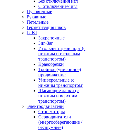
Без отключения игл
С отключением игл
Пуговичные
Рукавные
Петельные
Герметизация швов
JUKI
Закрепочные
Зиг-Заг
Игольный транспорт (с
нижним и игольным
транспортом)
Краеобрезки
Тройное (унисонное)
продвижение
Универсальные (с
нижним транспортом)
Шагающие лапки (с
нижним и верхним
транспортом)
Электродвигатели
Стоп моторы
Серводвигатели
(энергосберегающие /
бесшумные)