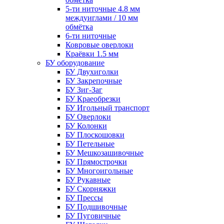
5-ти ниточные 4.8 мм
междуиглами / 10 мм
обмётка
6-ти ниточные
Ковровые оверлоки
Краёвки 1.5 мм
БУ оборудование
БУ Двухиголки
БУ Закрепочные
БУ Зиг-Заг
БУ Краеобрезки
БУ Игольный транспорт
БУ Оверлоки
БУ Колонки
БУ Плоскошовки
БУ Петельные
БУ Мешкозашивочные
БУ Прямострочки
БУ Многоигольные
БУ Рукавные
БУ Скорняжки
БУ Прессы
БУ Подшивочные
БУ Пуговичные