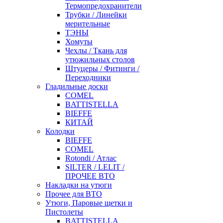
Термопредохранители
Трубки / Линейки
мерительные
ТЭНЫ
Хомуты
Чехлы / Ткань для
утюжильных столов
Штуцеры / Фитинги /
Переходники
Гладильные доски
COMEL
BATTISTELLA
BIEFFE
КИТАЙ
Колодки
BIEFFE
COMEL
Rotondi / Атлас
SILTER / LELIT /
ПРОЧЕЕ ВТО
Накладки на утюги
Прочее для ВТО
Утюги, Паровые щетки и
Пистолеты
BATTISTELLA