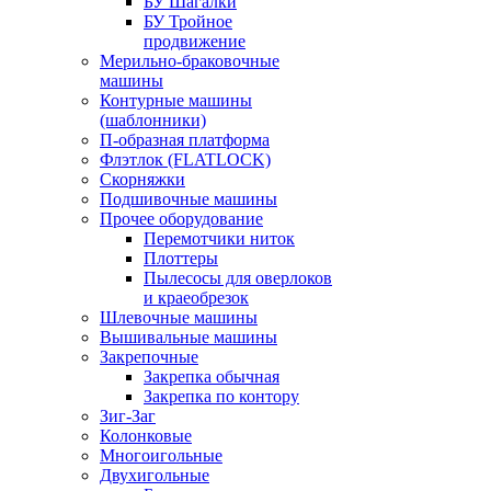
БУ Шагалки
БУ Тройное
продвижение
Мерильно-браковочные
машины
Контурные машины
(шаблонники)
П-образная платформа
Флэтлок (FLATLOCK)
Скорняжки
Подшивочные машины
Прочее оборудование
Перемотчики ниток
Плоттеры
Пылесосы для оверлоков
и краеобрезок
Шлевочные машины
Вышивальные машины
Закрепочные
Закрепка обычная
Закрепка по контору
Зиг-Заг
Колонковые
Многоигольные
Двухигольные