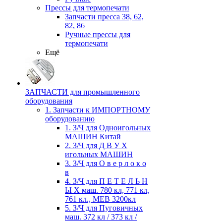
Прессы для термопечати
Запчасти пресса 38, 62,
82, 86
Ручные прессы для
термопечати
Ещё
ЗАПЧАСТИ для промышленного
оборудования
1. Запчасти к ИМПОРТНОМУ
оборудованию
1. З/Ч для Одноигольных
МАШИН Китай
2. З/Ч для Д В У Х
игольных МАШИН
3. З/Ч для О в е р л о к о
в
4. З/Ч для П Е Т Е Л Ь Н
Ы Х маш. 780 кл, 771 кл,
761 кл., MEB 3200кл
5. З/Ч для Пуговичных
маш. 372 кл / 373 кл /