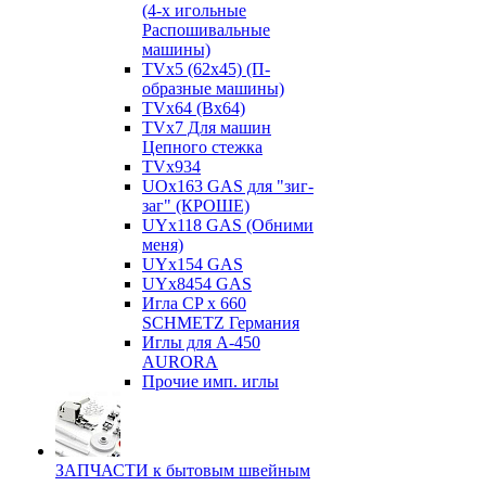
(4-х игольные
Распошивальные
машины)
TVх5 (62х45) (П-
образные машины)
TVх64 (Вх64)
TVх7 Для машин
Цепного стежка
TVх934
UOx163 GAS для "зиг-
заг" (КРОШЕ)
UYx118 GAS (Обними
меня)
UYx154 GAS
UYx8454 GAS
Игла CP х 660
SCHMETZ Германия
Иглы для А-450
AURORA
Прочие имп. иглы
ЗАПЧАСТИ к бытовым швейным