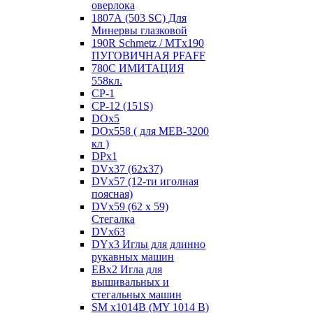
оверлока
1807А (503 SC) Для
Минервы глазковой
190R Schmetz / MTx190
ПУГОВИЧНАЯ PFAFF
780С ИМИТАЦИЯ
558кл.
CP-1
CP-12 (151S)
DOx5
DOx558 ( для MEB-3200
кл )
DPx1
DVx37 (62x37)
DVx57 (12-ти иголная
поясная)
DVx59 (62 x 59)
Стегалка
DVx63
DYx3 Иглы для длинно
рукавных машин
EBx2 Игла для
вышивальных и
стегальных машин
SM x1014B (MY 1014 B)