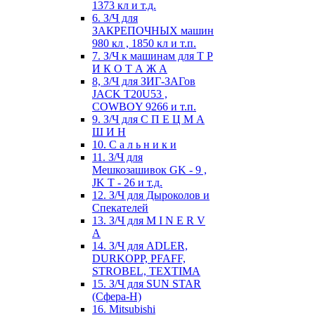
1373 кл и т.д.
6. З/Ч для
ЗАКРЕПОЧНЫХ машин
980 кл , 1850 кл и т.п.
7. З/Ч к машинам для Т Р
И К О Т А Ж А
8, З/Ч для ЗИГ-ЗАГов
JACK Т20U53 ,
COWBOY 9266 и т.п.
9. З/Ч для С П Е Ц М А
Ш И Н
10. С а л ь н и к и
11. З/Ч для
Мешкозашивок GK - 9 ,
JK T - 26 и т.д.
12. З/Ч для Дыроколов и
Спекателей
13. З/Ч для M I N E R V
A
14. З/Ч для ADLER,
DURKOPP, PFAFF,
STROBEL, TEXTIMA
15. З/Ч для SUN STAR
(Сфера-Н)
16. Mitsubishi