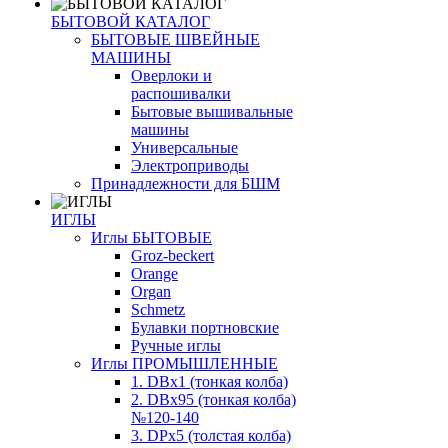
БЫТОВОЙ КАТАЛОГ
БЫТОВЫЕ ШВЕЙНЫЕ
МАШИНЫ
Оверлоки и
распошивалки
Бытовые вышивальные
машины
Универсальные
Электроприводы
Принадлежности для БШМ
ИГЛЫ
Иглы БЫТОВЫЕ
Groz-beckert
Orange
Organ
Schmetz
Булавки портновские
Ручные иглы
Иглы ПРОМЫШЛЕННЫЕ
1. DBx1 (тонкая колба)
2. DBx95 (тонкая колба)
№120-140
3. DPx5 (толстая колба)