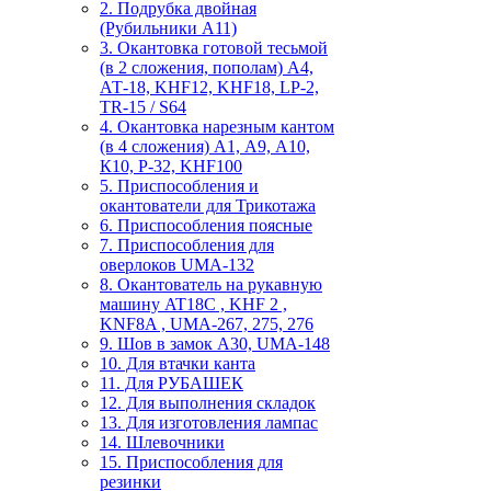
2. Подрубка двойная
(Рубильники А11)
3. Окантовка готовой тесьмой
(в 2 сложения, пополам) А4,
АТ-18, KHF12, KHF18, LP-2,
TR-15 / S64
4. Окантовка нарезным кантом
(в 4 сложения) А1, А9, А10,
К10, Р-32, KHF100
5. Приспособления и
окантователи для Трикотажа
6. Приспособления поясные
7. Приспособления для
оверлоков UMA-132
8. Окантователь на рукавную
машину AT18C , KHF 2 ,
KNF8A , UMA-267, 275, 276
9. Шов в замок А30, UMA-148
10. Для втачки канта
11. Для РУБАШЕК
12. Для выполнения складок
13. Для изготовления лампас
14. Шлевочники
15. Приспособления для
резинки