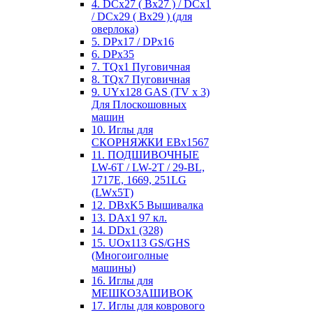
4. DCx27 ( Bx27 ) / DCx1
/ DCx29 ( Bx29 ) (для
оверлока)
5. DPx17 / DPx16
6. DPx35
7. TQx1 Пуговичная
8. TQx7 Пуговичная
9. UYx128 GAS (TV x 3)
Для Плоскошовных
машин
10. Иглы для
СКОРНЯЖКИ EBx1567
11. ПОДШИВОЧНЫЕ
LW-6T / LW-2T / 29-BL,
1717E, 1669, 251LG
(LWx5T)
12. DBxK5 Вышивалка
13. DAx1 97 кл.
14. DDx1 (328)
15. UOx113 GS/GHS
(Многоиголные
машины)
16. Иглы для
МЕШКОЗАШИВОК
17. Иглы для коврового