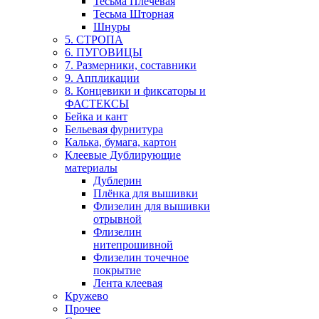
Тесьма Плечевая
Тесьма Шторная
Шнуры
5. СТРОПА
6. ПУГОВИЦЫ
7. Размерники, составники
9. Аппликации
8. Концевики и фиксаторы и
ФАСТЕКСЫ
Бейка и кант
Бельевая фурнитура
Калька, бумага, картон
Клеевые Дублирующие
материалы
Дублерин
Плёнка для вышивки
Флизелин для вышивки
отрывной
Флизелин
нитепрошивной
Флизелин точечное
покрытие
Лента клеевая
Кружево
Прочее