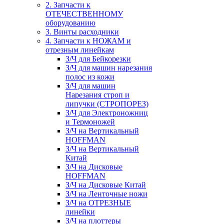
2. Запчасти к
ОТЕЧЕСТВЕННОМУ
оборудованию
3. Винты расходники
4. Запчасти к НОЖАМ и
отрезным линейкам
З/Ч для Бейкорезки
З/Ч для машин нарезания
полос из кожи
З/Ч для машин
Нарезания строп и
липучки (СТРОПОРЕЗ)
З/Ч для Электроножниц
и Термоножей
З/Ч на Вертикальный
HOFFMAN
З/Ч на Вертикальный
Китай
З/Ч на Дисковые
HOFFMAN
З/Ч на Дисковые Китай
З/Ч на Ленточные ножи
З/Ч на ОТРЕЗНЫЕ
линейки
З/Ч на плоттеры