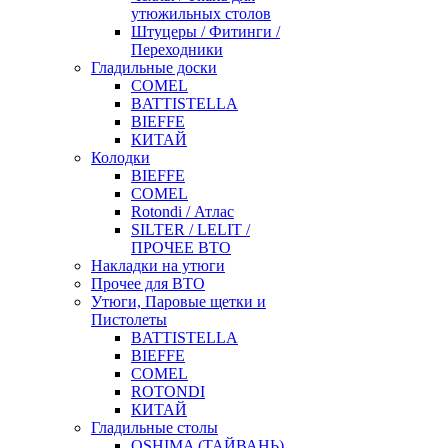
утюжильных столов
Штуцеры / Фитинги /
Переходники
Гладильные доски
COMEL
BATTISTELLA
BIEFFE
КИТАЙ
Колодки
BIEFFE
COMEL
Rotondi / Атлас
SILTER / LELIT /
ПРОЧЕЕ ВТО
Накладки на утюги
Прочее для ВТО
Утюги, Паровые щетки и
Пистолеты
BATTISTELLA
BIEFFE
COMEL
ROTONDI
КИТАЙ
Гладильные столы
OSHIMA (ТАЙВАНЬ)