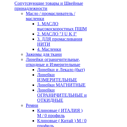
Сопутсвующие товары и Швейные
принадлежности
Масло / промасливатель /
масленки
1. МАСЛО
высокоскоростных ПШМ
2. МАСЛО "J U K I"
3. ДЛЯ промасливания
НИТИ
4. Масленки
Зажимы для ткани
Линейки ограничительные,
откидные и Измерительные
Линейки и Лекало (быт)
Линейки
ИЗМЕРИТЕЛЬНЫЕ
Линейки МАГНИТНЫЕ
Линейки
ОГРАНИЧИТЕЛЬНЫЕ и
ОТКИДНЫЕ
Ремни
Клиновые ( ИТАЛИЯ )
М / 0 профиль
Клиновые ( Китай ) М / 0
профиль