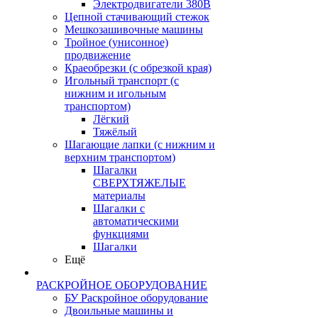
Электродвигатели 380В
Цепной стачивающий стежок
Мешкозашивочные машины
Тройное (унисонное)
продвижение
Краеобрезки (с обрезкой края)
Игольный транспорт (с
нижним и игольным
транспортом)
Лёгкий
Тяжёлый
Шагающие лапки (с нижним и
верхним транспортом)
Шагалки
СВЕРХТЯЖЕЛЫЕ
материалы
Шагалки с
автоматическими
функциями
Шагалки
Ещё
РАСКРОЙНОЕ ОБОРУДОВАНИЕ
БУ Раскройное оборудование
Двоильные машины и