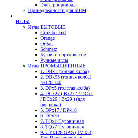
Электроприводы
Принадлежности для БШМ
ИГЛЫ
Иглы БЫТОВЫЕ
Groz-beckert
Orange
Organ
Schmetz
Булавки портновские
Ручные иглы
Иглы ПРОМЫШЛЕННЫЕ
1. DBx1 (тонкая колба)
2. DBx95 (тонкая колба)
№120-140
3. DPx5 (толстая колба)
4. DCx27 ( Bx27 ) / DCx1
/ DCx29 ( Bx29 ) (для
оверлока)
5. DPx17 / DPx16
6. DPx35
7. TQx1 Пуговичная
8. TQx7 Пуговичная
9. UYx128 GAS (TV x 3)
Для Плоскошовных