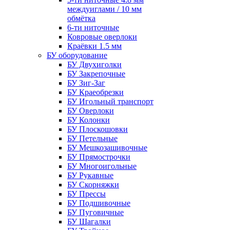
междуиглами / 10 мм
обмётка
6-ти ниточные
Ковровые оверлоки
Краёвки 1.5 мм
БУ оборудование
БУ Двухиголки
БУ Закрепочные
БУ Зиг-Заг
БУ Краеобрезки
БУ Игольный транспорт
БУ Оверлоки
БУ Колонки
БУ Плоскошовки
БУ Петельные
БУ Мешкозашивочные
БУ Прямострочки
БУ Многоигольные
БУ Рукавные
БУ Скорняжки
БУ Прессы
БУ Подшивочные
БУ Пуговичные
БУ Шагалки