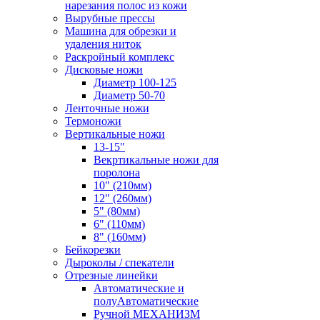
нарезания полос из кожи
Вырубные прессы
Машина для обрезки и
удаления ниток
Раскройный комплекс
Дисковые ножи
Диаметр 100-125
Диаметр 50-70
Ленточные ножи
Термоножи
Вертикальные ножи
13-15"
Векртикальные ножи для
поролона
10" (210мм)
12" (260мм)
5" (80мм)
6" (110мм)
8" (160мм)
Бейкорезки
Дыроколы / спекатели
Отрезные линейки
Автоматические и
полуАвтоматические
Ручной МЕХАНИЗМ