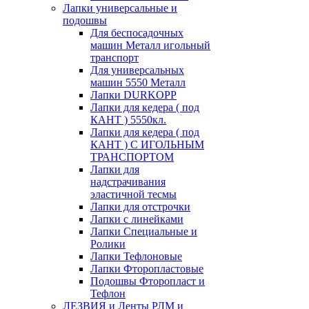
Лапки универсальные и
подошвы
Для беспосадочных
машин Металл игольный
транспорт
Для универсальных
машин 5550 Металл
Лапки DURKOPP
Лапки для кедера ( под
КАНТ ) 5550кл.
Лапки для кедера ( под
КАНТ ) С ИГОЛЬНЫМ
ТРАНСПОРТОМ
Лапки для
надстрачивания
эластичной тесмы
Лапки для отстрочки
Лапки с линейками
Лапки Специальные и
Ролики
Лапки Тефлоновые
Лапки Фторопластовые
Подошвы Фторопласт и
Тефлон
ЛЕЗВИЯ и Ленты РЛМ и