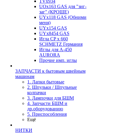
TVх934
UOx163 GAS для "зиг-
заг" (КРОШЕ)
UYx118 GAS (Обними
меня)
UYx154 GAS
UYx8454 GAS
Игла CP х 660
SCHMETZ Германия
Иглы для А-450
AURORA
Прочие имп. иглы
ЗАПЧАСТИ к бытовым швейным
машинам
1. Лапки бытовые
2. Шпульки / Шпульные
колпачки
3. Лампочки для БШМ
4. Запчасти БШМ и
др.оборудованию
5. Приспособления
Ещё
НИТКИ