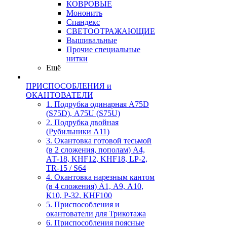
КОВРОВЫЕ
Мононить
Спандекс
СВЕТООТРАЖАЮЩИЕ
Вышивальные
Прочие специальные
нитки
Ещё
ПРИСПОСОБЛЕНИЯ и
ОКАНТОВАТЕЛИ
1. Подрубка одинарная А75D
(S75D), А75U (S75U)
2. Подрубка двойная
(Рубильники А11)
3. Окантовка готовой тесьмой
(в 2 сложения, пополам) А4,
АТ-18, KHF12, KHF18, LP-2,
TR-15 / S64
4. Окантовка нарезным кантом
(в 4 сложения) А1, А9, А10,
К10, Р-32, KHF100
5. Приспособления и
окантователи для Трикотажа
6. Приспособления поясные