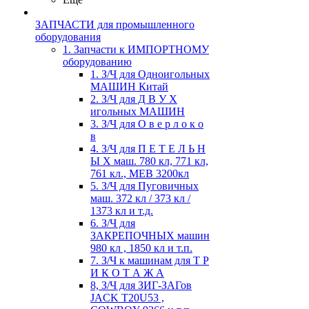
ЗАПЧАСТИ для промышленного
оборудования
1. Запчасти к ИМПОРТНОМУ
оборудованию
1. З/Ч для Одноигольных
МАШИН Китай
2. З/Ч для Д В У Х
игольных МАШИН
3. З/Ч для О в е р л о к о
в
4. З/Ч для П Е Т Е Л Ь Н
Ы Х маш. 780 кл, 771 кл,
761 кл., MEB 3200кл
5. З/Ч для Пуговичных
маш. 372 кл / 373 кл /
1373 кл и т.д.
6. З/Ч для
ЗАКРЕПОЧНЫХ машин
980 кл , 1850 кл и т.п.
7. З/Ч к машинам для Т Р
И К О Т А Ж А
8, З/Ч для ЗИГ-ЗАГов
JACK Т20U53 ,