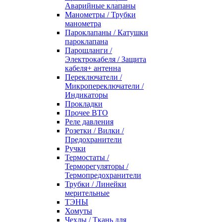
Аварийные клапаны
Манометры / Трубки
манометра
Пароклапаны / Катушки
пароклапана
Парошланги /
Электрокабеля / Защита
кабеля+ антенна
Переключатели /
Микропереключатели /
Индикаторы
Прокладки
Прочее ВТО
Реле давления
Розетки / Вилки /
Предохранители
Ручки
Термостаты /
Терморегуляторы /
Термопредохранители
Трубки / Линейки
мерительные
ТЭНЫ
Хомуты
Чехлы / Ткань для