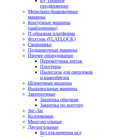
БУ Тройное
продвижение
Мерильно-браковочные
машины
Контурные машины
(шаблонники)
П-образная платформа
Флэтлок (FLATLOCK)
Скорняжки
Подшивочные машины
Прочее оборудование
Перемотчики ниток
Плоттеры
Пылесосы для оверлоков
и краеобрезок
Шлевочные машины
Вышивальные машины
Закрепочные
Закрепка обычная
Закрепка по контору
Зиг-Заг
Колонковые
Многоигольные
Двухигольные
Без отключения игл