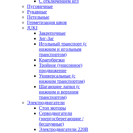
С отключением игл
Пуговичные
Рукавные
Петельные
Герметизация швов
JUKI
Закрепочные
Зиг-Заг
Игольный транспорт (с
нижним и игольным
транспортом)
Краеобрезки
Тройное (унисонное)
продвижение
Универсальные (с
нижним транспортом)
Шагающие лапки (с
нижним и верхним
транспортом)
Электродвигатели
Стоп моторы
Серводвигатели
(энергосберегающие /
бесшумные)
Электродвигатели 220В