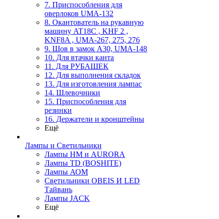
7. Приспособления для
оверлоков UMA-132
8. Окантователь на рукавную
машину AT18C , KHF 2 ,
KNF8A , UMA-267, 275, 276
9. Шов в замок А30, UMA-148
10. Для втачки канта
11. Для РУБАШЕК
12. Для выполнения складок
13. Для изготовления лампас
14. Шлевочники
15. Приспособления для
резинки
16. Держатели и кронштейны
Ещё
Лампы и Светильники
Лампы HM и AURORA
Лампы TD (BOSHITE)
Лампы АОМ
Светильники OBEIS И LED
Тайвань
Лампы JACK
Ещё