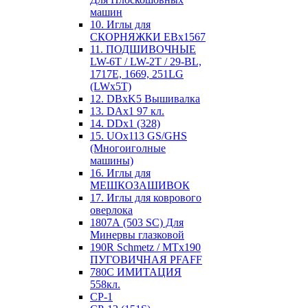
машин
10. Иглы для
СКОРНЯЖКИ EBx1567
11. ПОДШИВОЧНЫЕ
LW-6T / LW-2T / 29-BL,
1717E, 1669, 251LG
(LWx5T)
12. DBxK5 Вышивалка
13. DAx1 97 кл.
14. DDx1 (328)
15. UOx113 GS/GHS
(Многоиголные
машины)
16. Иглы для
МЕШКОЗАШИВОК
17. Иглы для коврового
оверлока
1807А (503 SC) Для
Минервы глазковой
190R Schmetz / MTx190
ПУГОВИЧНАЯ PFAFF
780С ИМИТАЦИЯ
558кл.
CP-1