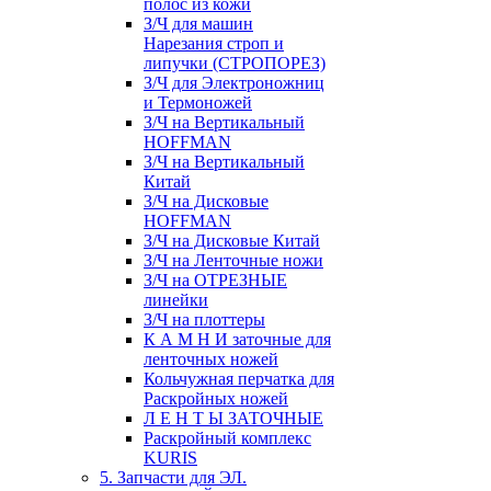
полос из кожи
З/Ч для машин
Нарезания строп и
липучки (СТРОПОРЕЗ)
З/Ч для Электроножниц
и Термоножей
З/Ч на Вертикальный
HOFFMAN
З/Ч на Вертикальный
Китай
З/Ч на Дисковые
HOFFMAN
З/Ч на Дисковые Китай
З/Ч на Ленточные ножи
З/Ч на ОТРЕЗНЫЕ
линейки
З/Ч на плоттеры
К А М Н И заточные для
ленточных ножей
Кольчужная перчатка для
Раскройных ножей
Л Е Н Т Ы ЗАТОЧНЫЕ
Раскройный комплекс
KURIS
5. Запчасти для ЭЛ.