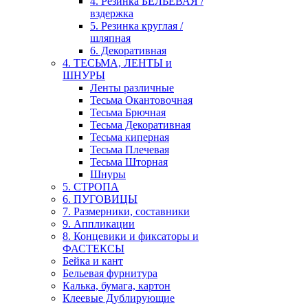
4. Резинка БЕЛЬЕВАЯ /
вздержка
5. Резинка круглая /
шляпная
6. Декоративная
4. ТЕСЬМА, ЛЕНТЫ и
ШНУРЫ
Ленты различные
Тесьма Окантовочная
Тесьма Брючная
Тесьма Декоративная
Тесьма киперная
Тесьма Плечевая
Тесьма Шторная
Шнуры
5. СТРОПА
6. ПУГОВИЦЫ
7. Размерники, составники
9. Аппликации
8. Концевики и фиксаторы и
ФАСТЕКСЫ
Бейка и кант
Бельевая фурнитура
Калька, бумага, картон
Клеевые Дублирующие