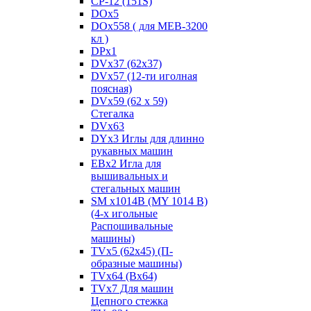
CP-12 (151S)
DOx5
DOx558 ( для MEB-3200
кл )
DPx1
DVx37 (62x37)
DVx57 (12-ти иголная
поясная)
DVx59 (62 x 59)
Стегалка
DVx63
DYx3 Иглы для длинно
рукавных машин
EBx2 Игла для
вышивальных и
стегальных машин
SM x1014B (MY 1014 B)
(4-х игольные
Распошивальные
машины)
TVх5 (62х45) (П-
образные машины)
TVх64 (Вх64)
TVх7 Для машин
Цепного стежка