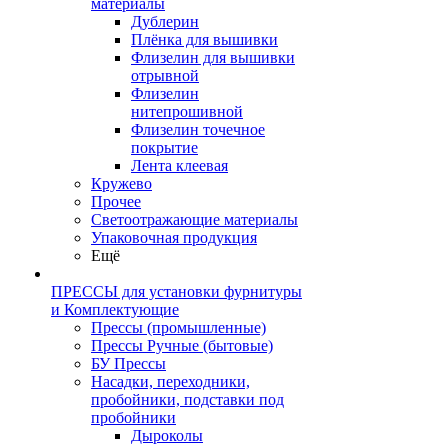
материалы
Дублерин
Плёнка для вышивки
Флизелин для вышивки
отрывной
Флизелин
нитепрошивной
Флизелин точечное
покрытие
Лента клеевая
Кружево
Прочее
Светоотражающие материалы
Упаковочная продукция
Ещё
ПРЕССЫ для установки фурнитуры
и Комплектующие
Прессы (промышленные)
Прессы Ручные (бытовые)
БУ Прессы
Насадки, переходники,
пробойники, подставки под
пробойники
Дыроколы