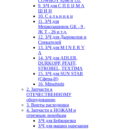
COWBOY 9266 и т.п.
9. З/Ч для С П Е Ц М А
Ш И Н
10. С а л ь н и к и
11. З/Ч для
Мешкозашивок GK - 9 ,
JK T - 26 и т.д.
12. З/Ч для Дыроколов и
Спекателей
13. З/Ч для M I N E R V
A
14. З/Ч для ADLER,
DURKOPP, PFAFF,
STROBEL, TEXTIMA
15. З/Ч для SUN STAR
(Сфера-Н)
16. Mitsubishi
2. Запчасти к
ОТЕЧЕСТВЕННОМУ
оборудованию
3. Винты расходники
4. Запчасти к НОЖАМ и
отрезным линейкам
З/Ч для Бейкорезки
З/Ч для машин нарезания