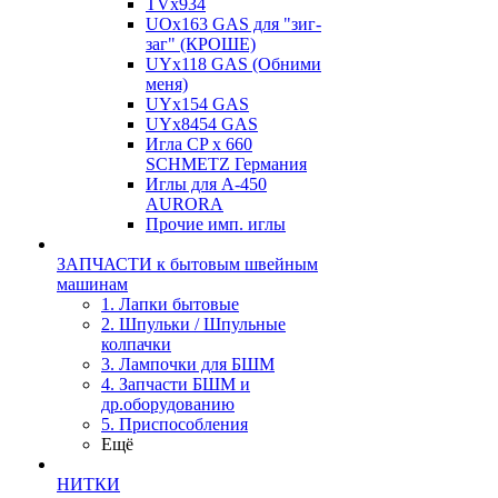
TVх934
UOx163 GAS для "зиг-
заг" (КРОШЕ)
UYx118 GAS (Обними
меня)
UYx154 GAS
UYx8454 GAS
Игла CP х 660
SCHMETZ Германия
Иглы для А-450
AURORA
Прочие имп. иглы
ЗАПЧАСТИ к бытовым швейным
машинам
1. Лапки бытовые
2. Шпульки / Шпульные
колпачки
3. Лампочки для БШМ
4. Запчасти БШМ и
др.оборудованию
5. Приспособления
Ещё
НИТКИ