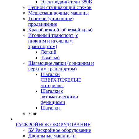
Электродвигатели 380В
Цепной стачивающий стежок
Мешкозашивочные машины
Тройное (унисонное)
продвижение
Краеобрезки (с обрезкой края)
Игольный транспорт (с
нижним и игольным
транспортом)
Лёгкий
Тяжёлый
Шагающие лапки (с нижним и
верхним транспортом)
Шагалки
СВЕРХТЯЖЕЛЫЕ
материалы
Шагалки с
автоматическими
функциями
Шагалки
Ещё
РАСКРОЙНОЕ ОБОРУДОВАНИЕ
БУ Раскройное оборудование
Двоильные машины и