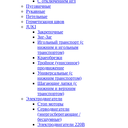
С отключением игл
Пуговичные
Рукавные
Петельные
Герметизация швов
JUKI
Закрепочные
Зиг-Заг
Игольный транспорт (с
нижним и игольным
транспортом)
Краеобрезки
Тройное (унисонное)
продвижение
Универсальные (с
нижним транспортом)
Шагающие лапки (с
нижним и верхним
транспортом)
Электродвигатели
Стоп моторы
Серводвигатели
(энергосберегающие /
бесшумные)
Электродвигатели 220В