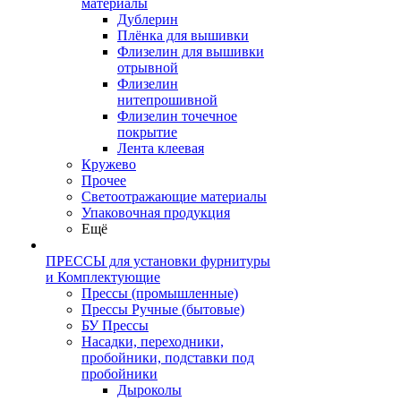
материалы
Дублерин
Плёнка для вышивки
Флизелин для вышивки
отрывной
Флизелин
нитепрошивной
Флизелин точечное
покрытие
Лента клеевая
Кружево
Прочее
Светоотражающие материалы
Упаковочная продукция
Ещё
ПРЕССЫ для установки фурнитуры
и Комплектующие
Прессы (промышленные)
Прессы Ручные (бытовые)
БУ Прессы
Насадки, переходники,
пробойники, подставки под
пробойники
Дыроколы