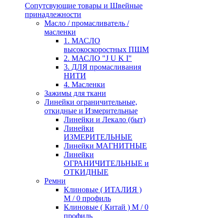
Сопутсвующие товары и Швейные
принадлежности
Масло / промасливатель /
масленки
1. МАСЛО
высокоскоростных ПШМ
2. МАСЛО "J U K I"
3. ДЛЯ промасливания
НИТИ
4. Масленки
Зажимы для ткани
Линейки ограничительные,
откидные и Измерительные
Линейки и Лекало (быт)
Линейки
ИЗМЕРИТЕЛЬНЫЕ
Линейки МАГНИТНЫЕ
Линейки
ОГРАНИЧИТЕЛЬНЫЕ и
ОТКИДНЫЕ
Ремни
Клиновые ( ИТАЛИЯ )
М / 0 профиль
Клиновые ( Китай ) М / 0
профиль