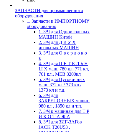
ЗАПЧАСТИ для промышленного
оборудования
1. Запчасти к ИМПОРТНОМУ
оборудованию
1. З/Ч для Одноигольных
МАШИН Китай
2. З/Ч для Д В У Х
игольных МАШИН
3. З/Ч для О в е р л о к о
в
4. З/Ч для П Е Т Е Л Ь Н
Ы Х маш. 780 кл, 771 кл,
761 кл., MEB 3200кл
5. З/Ч для Пуговичных
маш. 372 кл / 373 кл /
1373 кл и т.д.
6. З/Ч для
ЗАКРЕПОЧНЫХ машин
980 кл , 1850 кл и т.п.
7. З/Ч к машинам для Т Р
И К О Т А Ж А
8, З/Ч для ЗИГ-ЗАГов
JACK Т20U53 ,