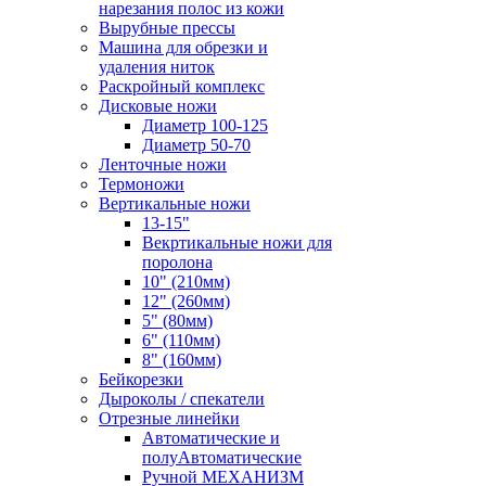
нарезания полос из кожи
Вырубные прессы
Машина для обрезки и
удаления ниток
Раскройный комплекс
Дисковые ножи
Диаметр 100-125
Диаметр 50-70
Ленточные ножи
Термоножи
Вертикальные ножи
13-15"
Векртикальные ножи для
поролона
10" (210мм)
12" (260мм)
5" (80мм)
6" (110мм)
8" (160мм)
Бейкорезки
Дыроколы / спекатели
Отрезные линейки
Автоматические и
полуАвтоматические
Ручной МЕХАНИЗМ