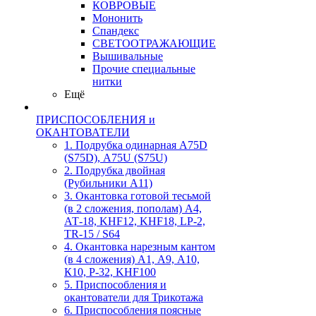
КОВРОВЫЕ
Мононить
Спандекс
СВЕТООТРАЖАЮЩИЕ
Вышивальные
Прочие специальные
нитки
Ещё
ПРИСПОСОБЛЕНИЯ и
ОКАНТОВАТЕЛИ
1. Подрубка одинарная А75D
(S75D), А75U (S75U)
2. Подрубка двойная
(Рубильники А11)
3. Окантовка готовой тесьмой
(в 2 сложения, пополам) А4,
АТ-18, KHF12, KHF18, LP-2,
TR-15 / S64
4. Окантовка нарезным кантом
(в 4 сложения) А1, А9, А10,
К10, Р-32, KHF100
5. Приспособления и
окантователи для Трикотажа
6. Приспособления поясные