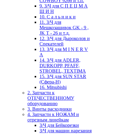
COWBOY 9266 и т.п.
9. З/Ч для С П Е Ц М А
Ш И Н
10. С а л ь н и к и
11. З/Ч для
Мешкозашивок GK - 9 ,
JK T - 26 и т.д.
12. З/Ч для Дыроколов и
Спекателей
13. З/Ч для M I N E R V
A
14. З/Ч для ADLER,
DURKOPP, PFAFF,
STROBEL, TEXTIMA
15. З/Ч для SUN STAR
(Сфера-Н)
16. Mitsubishi
2. Запчасти к
ОТЕЧЕСТВЕННОМУ
оборудованию
3. Винты расходники
4. Запчасти к НОЖАМ и
отрезным линейкам
З/Ч для Бейкорезки
З/Ч для машин нарезания