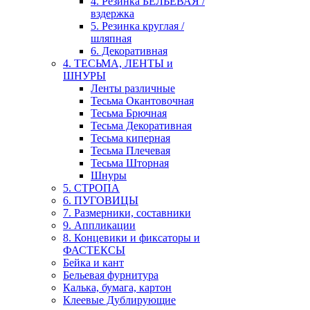
4. Резинка БЕЛЬЕВАЯ /
вздержка
5. Резинка круглая /
шляпная
6. Декоративная
4. ТЕСЬМА, ЛЕНТЫ и
ШНУРЫ
Ленты различные
Тесьма Окантовочная
Тесьма Брючная
Тесьма Декоративная
Тесьма киперная
Тесьма Плечевая
Тесьма Шторная
Шнуры
5. СТРОПА
6. ПУГОВИЦЫ
7. Размерники, составники
9. Аппликации
8. Концевики и фиксаторы и
ФАСТЕКСЫ
Бейка и кант
Бельевая фурнитура
Калька, бумага, картон
Клеевые Дублирующие