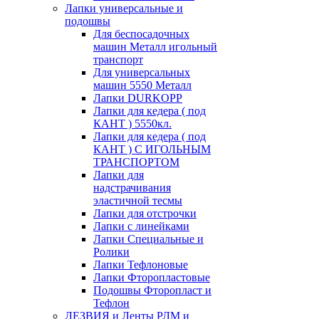
Лапки универсальные и
подошвы
Для беспосадочных
машин Металл игольный
транспорт
Для универсальных
машин 5550 Металл
Лапки DURKOPP
Лапки для кедера ( под
КАНТ ) 5550кл.
Лапки для кедера ( под
КАНТ ) С ИГОЛЬНЫМ
ТРАНСПОРТОМ
Лапки для
надстрачивания
эластичной тесмы
Лапки для отстрочки
Лапки с линейками
Лапки Специальные и
Ролики
Лапки Тефлоновые
Лапки Фторопластовые
Подошвы Фторопласт и
Тефлон
ЛЕЗВИЯ и Ленты РЛМ и