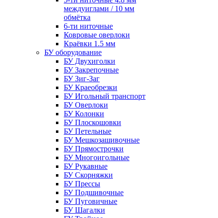
междуиглами / 10 мм
обмётка
6-ти ниточные
Ковровые оверлоки
Краёвки 1.5 мм
БУ оборудование
БУ Двухиголки
БУ Закрепочные
БУ Зиг-Заг
БУ Краеобрезки
БУ Игольный транспорт
БУ Оверлоки
БУ Колонки
БУ Плоскошовки
БУ Петельные
БУ Мешкозашивочные
БУ Прямострочки
БУ Многоигольные
БУ Рукавные
БУ Скорняжки
БУ Прессы
БУ Подшивочные
БУ Пуговичные
БУ Шагалки