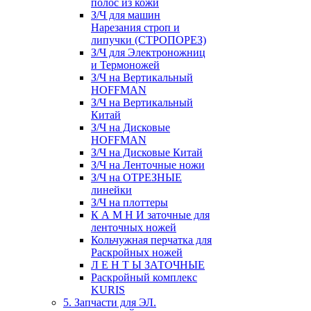
полос из кожи
З/Ч для машин
Нарезания строп и
липучки (СТРОПОРЕЗ)
З/Ч для Электроножниц
и Термоножей
З/Ч на Вертикальный
HOFFMAN
З/Ч на Вертикальный
Китай
З/Ч на Дисковые
HOFFMAN
З/Ч на Дисковые Китай
З/Ч на Ленточные ножи
З/Ч на ОТРЕЗНЫЕ
линейки
З/Ч на плоттеры
К А М Н И заточные для
ленточных ножей
Кольчужная перчатка для
Раскройных ножей
Л Е Н Т Ы ЗАТОЧНЫЕ
Раскройный комплекс
KURIS
5. Запчасти для ЭЛ.