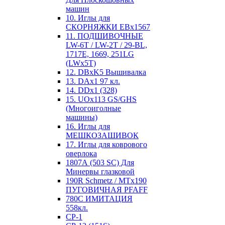
машин
10. Иглы для
СКОРНЯЖКИ EBx1567
11. ПОДШИВОЧНЫЕ
LW-6T / LW-2T / 29-BL,
1717E, 1669, 251LG
(LWx5T)
12. DBxK5 Вышивалка
13. DAx1 97 кл.
14. DDx1 (328)
15. UOx113 GS/GHS
(Многоиголные
машины)
16. Иглы для
МЕШКОЗАШИВОК
17. Иглы для коврового
оверлока
1807А (503 SC) Для
Минервы глазковой
190R Schmetz / MTx190
ПУГОВИЧНАЯ PFAFF
780С ИМИТАЦИЯ
558кл.
CP-1