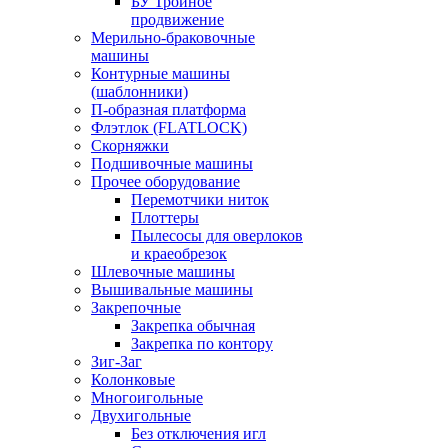
БУ Тройное
продвижение
Мерильно-браковочные
машины
Контурные машины
(шаблонники)
П-образная платформа
Флэтлок (FLATLOCK)
Скорняжки
Подшивочные машины
Прочее оборудование
Перемотчики ниток
Плоттеры
Пылесосы для оверлоков
и краеобрезок
Шлевочные машины
Вышивальные машины
Закрепочные
Закрепка обычная
Закрепка по контору
Зиг-Заг
Колонковые
Многоигольные
Двухигольные
Без отключения игл