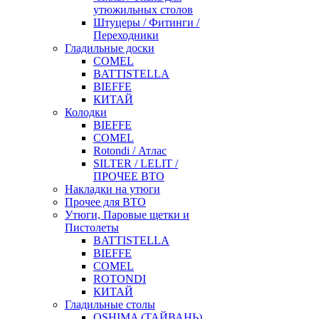
утюжильных столов
Штуцеры / Фитинги /
Переходники
Гладильные доски
COMEL
BATTISTELLA
BIEFFE
КИТАЙ
Колодки
BIEFFE
COMEL
Rotondi / Атлас
SILTER / LELIT /
ПРОЧЕЕ ВТО
Накладки на утюги
Прочее для ВТО
Утюги, Паровые щетки и
Пистолеты
BATTISTELLA
BIEFFE
COMEL
ROTONDI
КИТАЙ
Гладильные столы
OSHIMA (ТАЙВАНЬ)