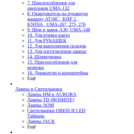
7. Приспособления для
оверлоков UMA-132
8. Окантователь на рукавную
машину AT18C , KHF 2 ,
KNF8A , UMA-267, 275, 276
9. Шов в замок А30, UMA-148
10. Для втачки канта
11. Для РУБАШЕК
12. Для выполнения складок
13. Для изготовления лампас
14. Шлевочники
15. Приспособления для
резинки
16. Держатели и кронштейны
Ещё
Лампы и Светильники
Лампы HM и AURORA
Лампы TD (BOSHITE)
Лампы АОМ
Светильники OBEIS И LED
Тайвань
Лампы JACK
Ещё