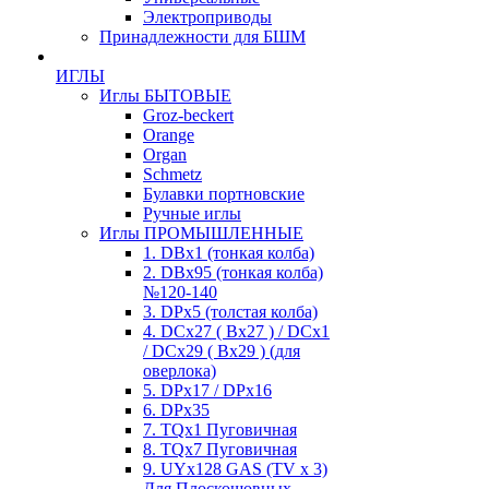
Электроприводы
Принадлежности для БШМ
ИГЛЫ
Иглы БЫТОВЫЕ
Groz-beckert
Orange
Organ
Schmetz
Булавки портновские
Ручные иглы
Иглы ПРОМЫШЛЕННЫЕ
1. DBx1 (тонкая колба)
2. DBx95 (тонкая колба)
№120-140
3. DPx5 (толстая колба)
4. DCx27 ( Bx27 ) / DCx1
/ DCx29 ( Bx29 ) (для
оверлока)
5. DPx17 / DPx16
6. DPx35
7. TQx1 Пуговичная
8. TQx7 Пуговичная
9. UYx128 GAS (TV x 3)
Для Плоскошовных