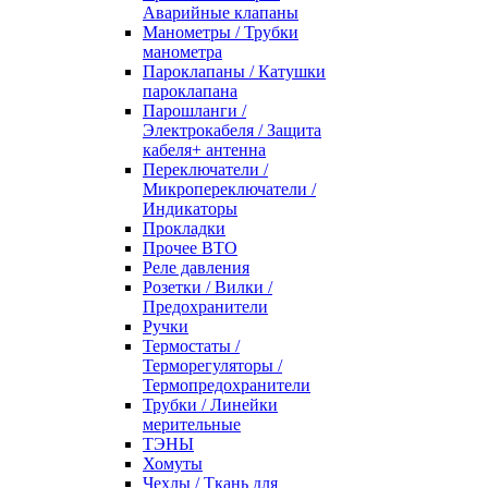
Аварийные клапаны
Манометры / Трубки
манометра
Пароклапаны / Катушки
пароклапана
Парошланги /
Электрокабеля / Защита
кабеля+ антенна
Переключатели /
Микропереключатели /
Индикаторы
Прокладки
Прочее ВТО
Реле давления
Розетки / Вилки /
Предохранители
Ручки
Термостаты /
Терморегуляторы /
Термопредохранители
Трубки / Линейки
мерительные
ТЭНЫ
Хомуты
Чехлы / Ткань для