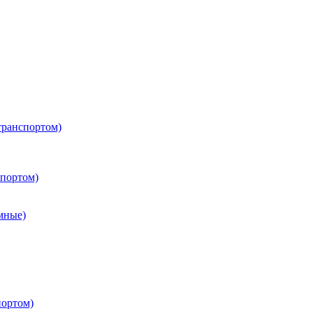
транспортом)
портом)
мные)
портом)