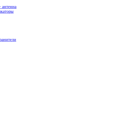
+ антенна
икаторы
хранители