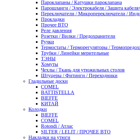
Пароклапаны / Катушки пароклапана
Парошланги / Электрокабеля / Защита кабеля
Переключатели / Микропереключатели / Инд
Прокладки
Прочее ВТО
Реле давления
Розетки / Вилки / Предохранители
Ручки
Термостаты / Терморегуляторы / Термопредо
Трубки / Линейки мерительные
ТЭНЫ
Хомуты
Чехлы / Ткань для утюжильных столов
Штуцеры / Фитинги / Переходники
Гладильные доски
COMEL
BATTISTELLA
BIEFFE
КИТАЙ
Колодки
BIEFFE
COMEL
Rotondi / Атлас
SILTER / LELIT / ПРОЧЕЕ ВТО
Накладки на утюги