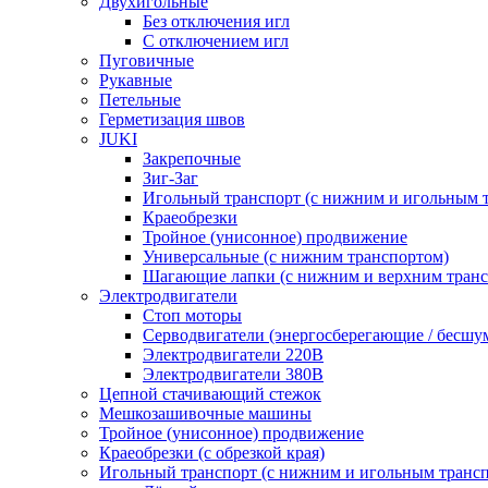
Двухигольные
Без отключения игл
С отключением игл
Пуговичные
Рукавные
Петельные
Герметизация швов
JUKI
Закрепочные
Зиг-Заг
Игольный транспорт (с нижним и игольным 
Краеобрезки
Тройное (унисонное) продвижение
Универсальные (с нижним транспортом)
Шагающие лапки (с нижним и верхним транс
Электродвигатели
Стоп моторы
Серводвигатели (энергосберегающие / бесшу
Электродвигатели 220В
Электродвигатели 380В
Цепной стачивающий стежок
Мешкозашивочные машины
Тройное (унисонное) продвижение
Краеобрезки (с обрезкой края)
Игольный транспорт (с нижним и игольным транс