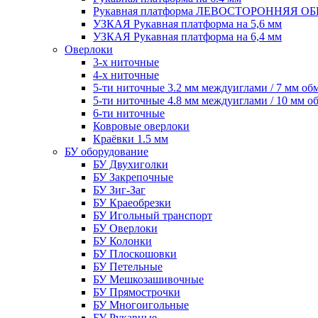
Рукавная платформа ЛЕВОСТОРОННЯЯ 
УЗКАЯ Рукавная платформа на 5,6 мм
УЗКАЯ Рукавная платформа на 6,4 мм
Оверлоки
3-х ниточные
4-х ниточные
5-ти ниточные 3.2 мм междуиглами / 7 мм об
5-ти ниточные 4.8 мм междуиглами / 10 мм о
6-ти ниточные
Ковровые оверлоки
Краёвки 1.5 мм
БУ оборудование
БУ Двухиголки
БУ Закрепочные
БУ Зиг-Заг
БУ Краеобрезки
БУ Игольный транспорт
БУ Оверлоки
БУ Колонки
БУ Плоскошовки
БУ Петельные
БУ Мешкозашивочные
БУ Прямострочки
БУ Многоигольные
БУ Рукавные