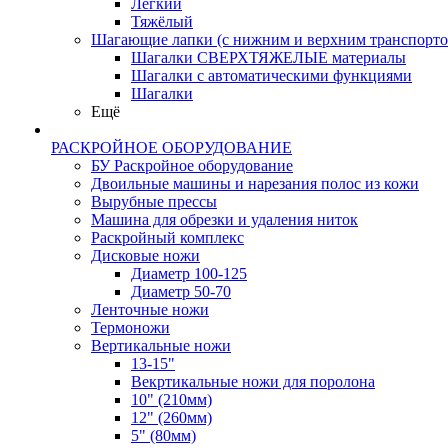
Лёгкий
Тяжёлый
Шагающие лапки (с нижним и верхним транспорто
Шагалки СВЕРХТЯЖЕЛЫЕ материалы
Шагалки с автоматическими функциями
Шагалки
Ещё
РАСКРОЙНОЕ ОБОРУДОВАНИЕ
БУ Раскройное оборудование
Двоильные машины и нарезания полос из кожи
Вырубные прессы
Машина для обрезки и удаления ниток
Раскройный комплекс
Дисковые ножи
Диаметр 100-125
Диаметр 50-70
Ленточные ножи
Термоножи
Вертикальные ножи
13-15"
Векртикальные ножи для поролона
10" (210мм)
12" (260мм)
5" (80мм)