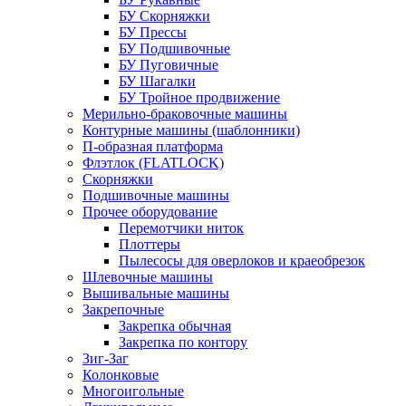
БУ Скорняжки
БУ Прессы
БУ Подшивочные
БУ Пуговичные
БУ Шагалки
БУ Тройное продвижение
Мерильно-браковочные машины
Контурные машины (шаблонники)
П-образная платформа
Флэтлок (FLATLOCK)
Скорняжки
Подшивочные машины
Прочее оборудование
Перемотчики ниток
Плоттеры
Пылесосы для оверлоков и краеобрезок
Шлевочные машины
Вышивальные машины
Закрепочные
Закрепка обычная
Закрепка по контору
Зиг-Заг
Колонковые
Многоигольные