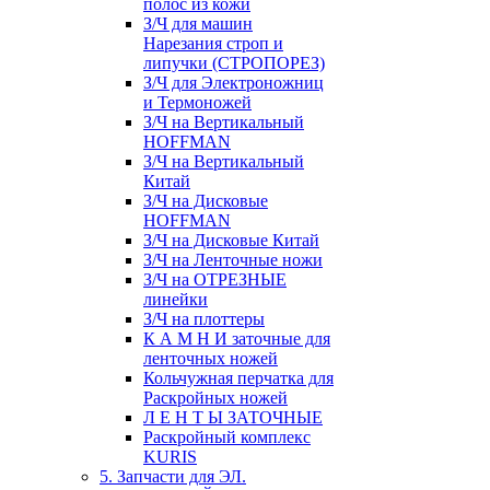
полос из кожи
З/Ч для машин
Нарезания строп и
липучки (СТРОПОРЕЗ)
З/Ч для Электроножниц
и Термоножей
З/Ч на Вертикальный
HOFFMAN
З/Ч на Вертикальный
Китай
З/Ч на Дисковые
HOFFMAN
З/Ч на Дисковые Китай
З/Ч на Ленточные ножи
З/Ч на ОТРЕЗНЫЕ
линейки
З/Ч на плоттеры
К А М Н И заточные для
ленточных ножей
Кольчужная перчатка для
Раскройных ножей
Л Е Н Т Ы ЗАТОЧНЫЕ
Раскройный комплекс
KURIS
5. Запчасти для ЭЛ.