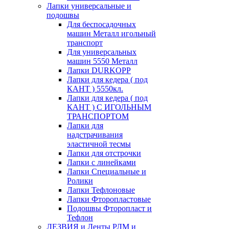
Лапки универсальные и
подошвы
Для беспосадочных
машин Металл игольный
транспорт
Для универсальных
машин 5550 Металл
Лапки DURKOPP
Лапки для кедера ( под
КАНТ ) 5550кл.
Лапки для кедера ( под
КАНТ ) С ИГОЛЬНЫМ
ТРАНСПОРТОМ
Лапки для
надстрачивания
эластичной тесмы
Лапки для отстрочки
Лапки с линейками
Лапки Специальные и
Ролики
Лапки Тефлоновые
Лапки Фторопластовые
Подошвы Фторопласт и
Тефлон
ЛЕЗВИЯ и Ленты РЛМ и