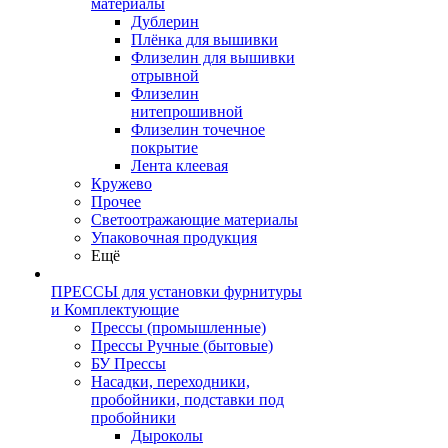
материалы
Дублерин
Плёнка для вышивки
Флизелин для вышивки
отрывной
Флизелин
нитепрошивной
Флизелин точечное
покрытие
Лента клеевая
Кружево
Прочее
Светоотражающие материалы
Упаковочная продукция
Ещё
ПРЕССЫ для установки фурнитуры
и Комплектующие
Прессы (промышленные)
Прессы Ручные (бытовые)
БУ Прессы
Насадки, переходники,
пробойники, подставки под
пробойники
Дыроколы