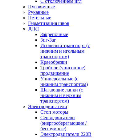
С отключением игл
Пуговичные
Рукавные
Петельные
Герметизация швов
JUKI
Закрепочные
Зиг-Заг
Игольный транспорт (с
нижним и игольным
транспортом)
Краеобрезки
Тройное (унисонное)
продвижение
Универсальные (с
нижним транспортом)
Шагающие лапки (с
нижним и верхним
транспортом)
Электродвигатели
Стоп моторы
Серводвигатели
(энергосберегающие /
бесшумные)
Электродвигатели 220В