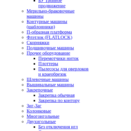
БУ Тройное
продвижение
Мерильно-браковочные
машины
Контурные машины
(шаблонники)
П-образная платформа
Флэтлок (FLATLOCK)
Скорняжки
Подшивочные машины
Прочее оборудование
Перемотчики ниток
Плоттеры
Пылесосы для оверлоков
и краеобрезок
Шлевочные машины
Вышивальные машины
Закрепочные
Закрепка обычная
Закрепка по контору
Зиг-Заг
Колонковые
Многоигольные
Двухигольные
Без отключения игл