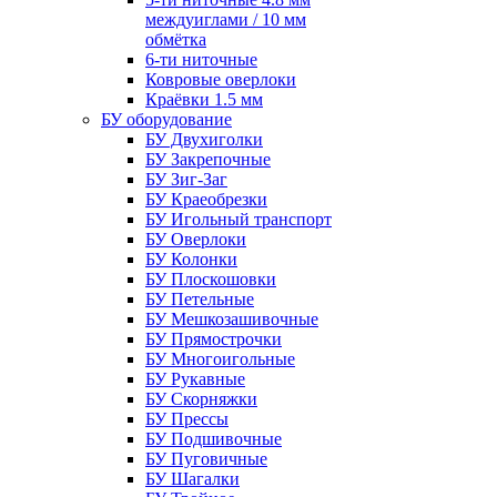
междуиглами / 10 мм
обмётка
6-ти ниточные
Ковровые оверлоки
Краёвки 1.5 мм
БУ оборудование
БУ Двухиголки
БУ Закрепочные
БУ Зиг-Заг
БУ Краеобрезки
БУ Игольный транспорт
БУ Оверлоки
БУ Колонки
БУ Плоскошовки
БУ Петельные
БУ Мешкозашивочные
БУ Прямострочки
БУ Многоигольные
БУ Рукавные
БУ Скорняжки
БУ Прессы
БУ Подшивочные
БУ Пуговичные
БУ Шагалки