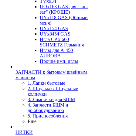
TVх934
UOx163 GAS для "зиг-
заг" (КРОШЕ)
UYx118 GAS (Обними
меня)
UYx154 GAS
UYx8454 GAS
Игла CP х 660
SCHMETZ Германия
Иглы для А-450
AURORA
Прочие имп. иглы
ЗАПЧАСТИ к бытовым швейным
машинам
1. Лапки бытовые
2. Шпульки / Шпульные
колпачки
3. Лампочки для БШМ
4. Запчасти БШМ и
др.оборудованию
5. Приспособления
Ещё
НИТКИ