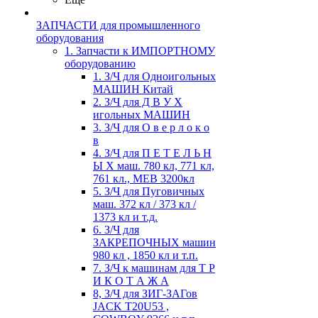
ЗАПЧАСТИ для промышленного
оборудования
1. Запчасти к ИМПОРТНОМУ
оборудованию
1. З/Ч для Одноигольных
МАШИН Китай
2. З/Ч для Д В У Х
игольных МАШИН
3. З/Ч для О в е р л о к о
в
4. З/Ч для П Е Т Е Л Ь Н
Ы Х маш. 780 кл, 771 кл,
761 кл., MEB 3200кл
5. З/Ч для Пуговичных
маш. 372 кл / 373 кл /
1373 кл и т.д.
6. З/Ч для
ЗАКРЕПОЧНЫХ машин
980 кл , 1850 кл и т.п.
7. З/Ч к машинам для Т Р
И К О Т А Ж А
8, З/Ч для ЗИГ-ЗАГов
JACK Т20U53 ,