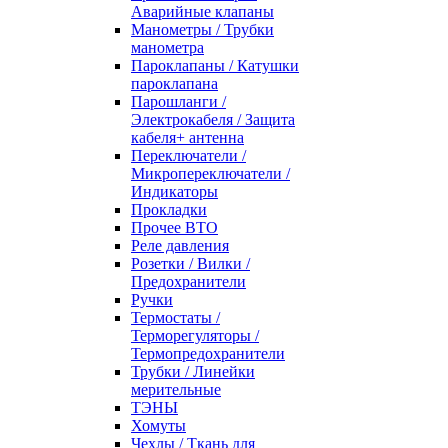
Аварийные клапаны
Манометры / Трубки
манометра
Пароклапаны / Катушки
пароклапана
Парошланги /
Электрокабеля / Защита
кабеля+ антенна
Переключатели /
Микропереключатели /
Индикаторы
Прокладки
Прочее ВТО
Реле давления
Розетки / Вилки /
Предохранители
Ручки
Термостаты /
Терморегуляторы /
Термопредохранители
Трубки / Линейки
мерительные
ТЭНЫ
Хомуты
Чехлы / Ткань для