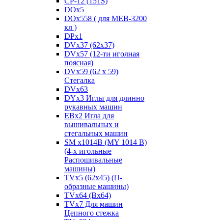
CP-12 (151S)
DOx5
DOx558 ( для MEB-3200
кл )
DPx1
DVx37 (62x37)
DVx57 (12-ти иголная
поясная)
DVx59 (62 x 59)
Стегалка
DVx63
DYx3 Иглы для длинно
рукавных машин
EBx2 Игла для
вышивальных и
стегальных машин
SM x1014B (MY 1014 B)
(4-х игольные
Распошивальные
машины)
TVх5 (62х45) (П-
образные машины)
TVх64 (Вх64)
TVх7 Для машин
Цепного стежка