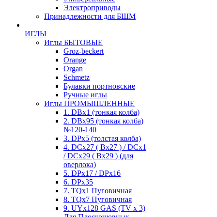
Электроприводы
Принадлежности для БШМ
ИГЛЫ
Иглы БЫТОВЫЕ
Groz-beckert
Orange
Organ
Schmetz
Булавки портновские
Ручные иглы
Иглы ПРОМЫШЛЕННЫЕ
1. DBx1 (тонкая колба)
2. DBx95 (тонкая колба)
№120-140
3. DPx5 (толстая колба)
4. DCx27 ( Bx27 ) / DCx1
/ DCx29 ( Bx29 ) (для
оверлока)
5. DPx17 / DPx16
6. DPx35
7. TQx1 Пуговичная
8. TQx7 Пуговичная
9. UYx128 GAS (TV x 3)
Для Плоскошовных