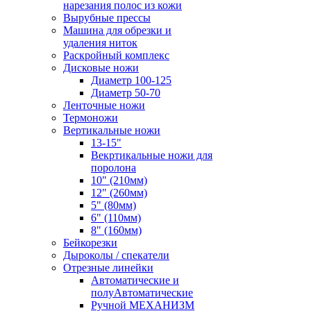
нарезания полос из кожи
Вырубные прессы
Машина для обрезки и
удаления ниток
Раскройный комплекс
Дисковые ножи
Диаметр 100-125
Диаметр 50-70
Ленточные ножи
Термоножи
Вертикальные ножи
13-15"
Векртикальные ножи для
поролона
10" (210мм)
12" (260мм)
5" (80мм)
6" (110мм)
8" (160мм)
Бейкорезки
Дыроколы / спекатели
Отрезные линейки
Автоматические и
полуАвтоматические
Ручной МЕХАНИЗМ