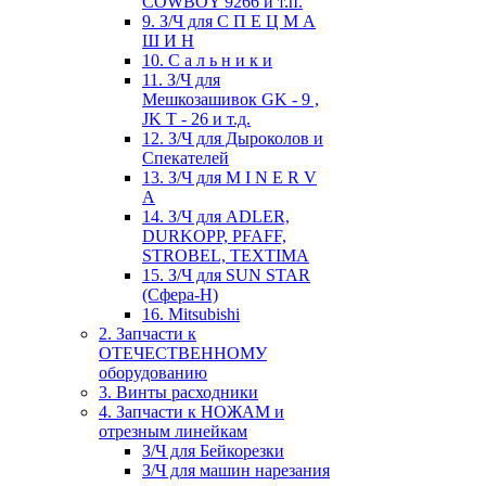
COWBOY 9266 и т.п.
9. З/Ч для С П Е Ц М А
Ш И Н
10. С а л ь н и к и
11. З/Ч для
Мешкозашивок GK - 9 ,
JK T - 26 и т.д.
12. З/Ч для Дыроколов и
Спекателей
13. З/Ч для M I N E R V
A
14. З/Ч для ADLER,
DURKOPP, PFAFF,
STROBEL, TEXTIMA
15. З/Ч для SUN STAR
(Сфера-Н)
16. Mitsubishi
2. Запчасти к
ОТЕЧЕСТВЕННОМУ
оборудованию
3. Винты расходники
4. Запчасти к НОЖАМ и
отрезным линейкам
З/Ч для Бейкорезки
З/Ч для машин нарезания