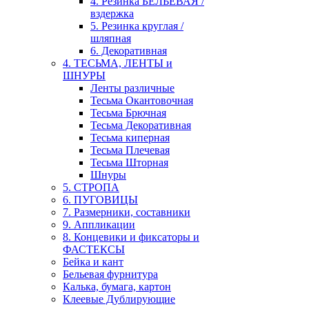
4. Резинка БЕЛЬЕВАЯ /
вздержка
5. Резинка круглая /
шляпная
6. Декоративная
4. ТЕСЬМА, ЛЕНТЫ и
ШНУРЫ
Ленты различные
Тесьма Окантовочная
Тесьма Брючная
Тесьма Декоративная
Тесьма киперная
Тесьма Плечевая
Тесьма Шторная
Шнуры
5. СТРОПА
6. ПУГОВИЦЫ
7. Размерники, составники
9. Аппликации
8. Концевики и фиксаторы и
ФАСТЕКСЫ
Бейка и кант
Бельевая фурнитура
Калька, бумага, картон
Клеевые Дублирующие