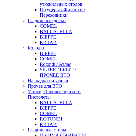
утюжильных столов
Штуцеры / Фитинги /
Переходники
Гладильные доски
COMEL
BATTISTELLA
BIEFFE
КИТАЙ
Колодки
BIEFFE
COMEL
Rotondi / Атлас
SILTER / LELIT /
ПРОЧЕЕ ВТО
Накладки на утюги
Прочее для ВТО
Утюги, Паровые щетки и
Пистолеты
BATTISTELLA
BIEFFE
COMEL
ROTONDI
КИТАЙ
Гладильные столы
OSHIMA (ТАЙВАНЬ)