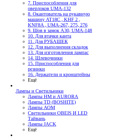
7. Приспособления для
оверлоков UMA-132
8. Окантователь на рукавную
машину AT18C , KHF 2 ,
KNF8A , UMA-267, 275, 276
9. Шов в замок А30, UMA-148
10. Для втачки канта
11. Для РУБАШЕК
12. Для выполнения складок
13. Для изготовления лампас
14. Шлевочники
15. Приспособления для
резинки
16. Держатели и кронштейны
Ещё
Лампы и Светильники
Лампы HM и AURORA
Лампы TD (BOSHITE)
Лампы АОМ
Светильники OBEIS И LED
Тайвань
Лампы JACK
Ещё