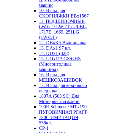
машин
10. Иглы для
СКОРНЯЖКИ EBx1567
11. ПОДШИВОЧНЫЕ
LW-6T / LW-2T / 29-BL,
1717E, 1669, 251LG
(LWx5T)
12. DBxK5 Вышивалка
13. DAx1 97 кл.
14. DDx1 (328)
15. UOx113 GS/GHS
(Многоиголные
машины)
16. Иглы для
МЕШКОЗАШИВОК
17. Иглы для коврового
оверлока
1807А (503 SC) Для
Минервы глазковой
190R Schmetz / MTx190
ПУГОВИЧНАЯ PFAFF
780С ИМИТАЦИЯ
558кл.
CP-1