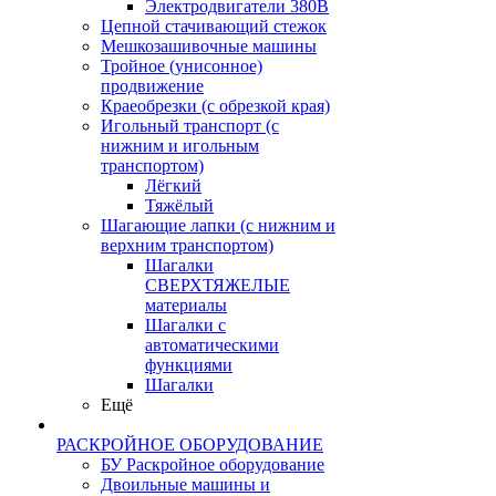
Электродвигатели 380В
Цепной стачивающий стежок
Мешкозашивочные машины
Тройное (унисонное)
продвижение
Краеобрезки (с обрезкой края)
Игольный транспорт (с
нижним и игольным
транспортом)
Лёгкий
Тяжёлый
Шагающие лапки (с нижним и
верхним транспортом)
Шагалки
СВЕРХТЯЖЕЛЫЕ
материалы
Шагалки с
автоматическими
функциями
Шагалки
Ещё
РАСКРОЙНОЕ ОБОРУДОВАНИЕ
БУ Раскройное оборудование
Двоильные машины и