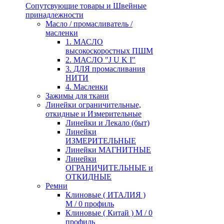
Сопутсвующие товары и Швейные
принадлежности
Масло / промасливатель /
масленки
1. МАСЛО
высокоскоростных ПШМ
2. МАСЛО "J U K I"
3. ДЛЯ промасливания
НИТИ
4. Масленки
Зажимы для ткани
Линейки ограничительные,
откидные и Измерительные
Линейки и Лекало (быт)
Линейки
ИЗМЕРИТЕЛЬНЫЕ
Линейки МАГНИТНЫЕ
Линейки
ОГРАНИЧИТЕЛЬНЫЕ и
ОТКИДНЫЕ
Ремни
Клиновые ( ИТАЛИЯ )
М / 0 профиль
Клиновые ( Китай ) М / 0
профиль