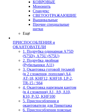
КОВРОВЫЕ
Мононить
Спандекс
СВЕТООТРАЖАЮЩИЕ
Вышивальные
Прочие специальные
нитки
Ещё
ПРИСПОСОБЛЕНИЯ и
ОКАНТОВАТЕЛИ
1. Подрубка одинарная А75D
(S75D), А75U (S75U)
2. Подрубка двойная
(Рубильники А11)
3. Окантовка готовой тесьмой
(в 2 сложения, пополам) А4,
АТ-18, KHF12, KHF18, LP-2,
TR-15 / S64
4. Окантовка нарезным кантом
(в 4 сложения) А1, А9, А10,
К10, Р-32, KHF100
5. Приспособления и
окантователи для Трикотажа
6. Приспособления поясные