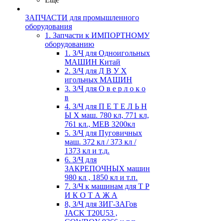
ЗАПЧАСТИ для промышленного
оборудования
1. Запчасти к ИМПОРТНОМУ
оборудованию
1. З/Ч для Одноигольных
МАШИН Китай
2. З/Ч для Д В У Х
игольных МАШИН
3. З/Ч для О в е р л о к о
в
4. З/Ч для П Е Т Е Л Ь Н
Ы Х маш. 780 кл, 771 кл,
761 кл., MEB 3200кл
5. З/Ч для Пуговичных
маш. 372 кл / 373 кл /
1373 кл и т.д.
6. З/Ч для
ЗАКРЕПОЧНЫХ машин
980 кл , 1850 кл и т.п.
7. З/Ч к машинам для Т Р
И К О Т А Ж А
8, З/Ч для ЗИГ-ЗАГов
JACK Т20U53 ,