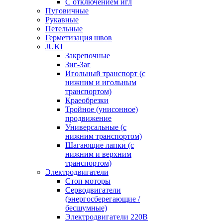
С отключением игл
Пуговичные
Рукавные
Петельные
Герметизация швов
JUKI
Закрепочные
Зиг-Заг
Игольный транспорт (с
нижним и игольным
транспортом)
Краеобрезки
Тройное (унисонное)
продвижение
Универсальные (с
нижним транспортом)
Шагающие лапки (с
нижним и верхним
транспортом)
Электродвигатели
Стоп моторы
Серводвигатели
(энергосберегающие /
бесшумные)
Электродвигатели 220В