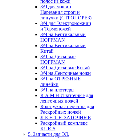
полос из кожи
З/Ч для машин
Нарезания строп и
липучки (СТРОПОРЕЗ)
З/Ч для Электроножниц
и Термоножей
З/Ч на Вертикальный
HOFFMAN
З/Ч на Вертикальный
Китай
З/Ч на Дисковые
HOFFMAN
З/Ч на Дисковые Китай
З/Ч на Ленточные ножи
З/Ч на ОТРЕЗНЫЕ
линейки
З/Ч на плоттеры
К А М Н И заточные для
ленточных ножей
Кольчужная перчатка для
Раскройных ножей
Л Е Н Т Ы ЗАТОЧНЫЕ
Раскройный комплекс
KURIS
5. Запчасти для ЭЛ.