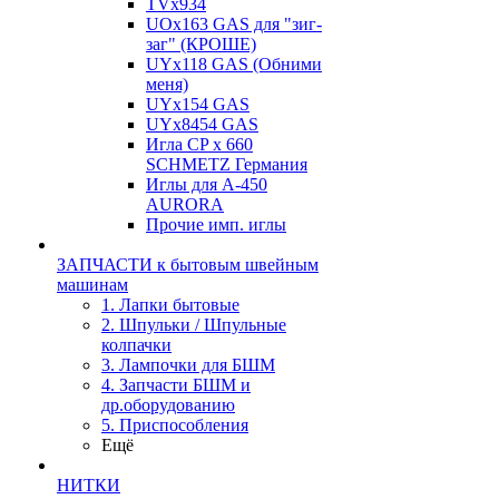
TVх934
UOx163 GAS для "зиг-
заг" (КРОШЕ)
UYx118 GAS (Обними
меня)
UYx154 GAS
UYx8454 GAS
Игла CP х 660
SCHMETZ Германия
Иглы для А-450
AURORA
Прочие имп. иглы
ЗАПЧАСТИ к бытовым швейным
машинам
1. Лапки бытовые
2. Шпульки / Шпульные
колпачки
3. Лампочки для БШМ
4. Запчасти БШМ и
др.оборудованию
5. Приспособления
Ещё
НИТКИ