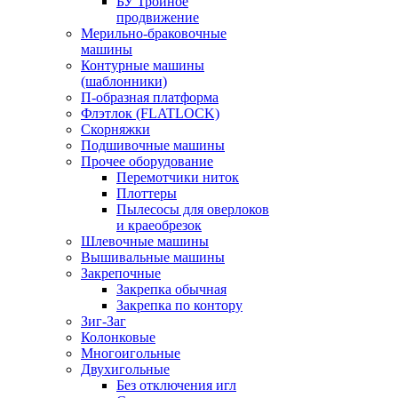
БУ Тройное
продвижение
Мерильно-браковочные
машины
Контурные машины
(шаблонники)
П-образная платформа
Флэтлок (FLATLOCK)
Скорняжки
Подшивочные машины
Прочее оборудование
Перемотчики ниток
Плоттеры
Пылесосы для оверлоков
и краеобрезок
Шлевочные машины
Вышивальные машины
Закрепочные
Закрепка обычная
Закрепка по контору
Зиг-Заг
Колонковые
Многоигольные
Двухигольные
Без отключения игл