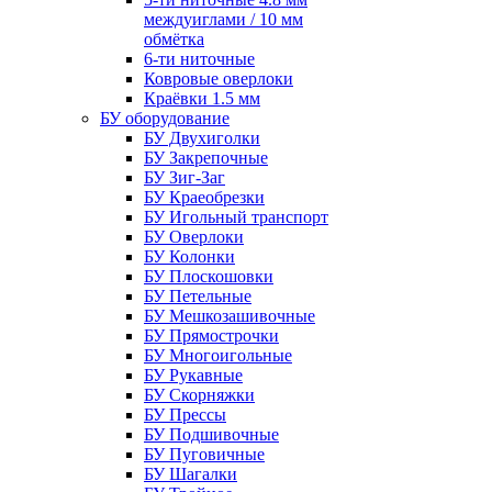
междуиглами / 10 мм
обмётка
6-ти ниточные
Ковровые оверлоки
Краёвки 1.5 мм
БУ оборудование
БУ Двухиголки
БУ Закрепочные
БУ Зиг-Заг
БУ Краеобрезки
БУ Игольный транспорт
БУ Оверлоки
БУ Колонки
БУ Плоскошовки
БУ Петельные
БУ Мешкозашивочные
БУ Прямострочки
БУ Многоигольные
БУ Рукавные
БУ Скорняжки
БУ Прессы
БУ Подшивочные
БУ Пуговичные
БУ Шагалки