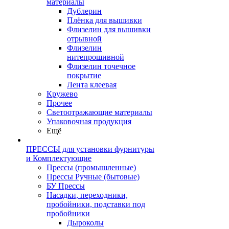
материалы
Дублерин
Плёнка для вышивки
Флизелин для вышивки
отрывной
Флизелин
нитепрошивной
Флизелин точечное
покрытие
Лента клеевая
Кружево
Прочее
Светоотражающие материалы
Упаковочная продукция
Ещё
ПРЕССЫ для установки фурнитуры
и Комплектующие
Прессы (промышленные)
Прессы Ручные (бытовые)
БУ Прессы
Насадки, переходники,
пробойники, подставки под
пробойники
Дыроколы