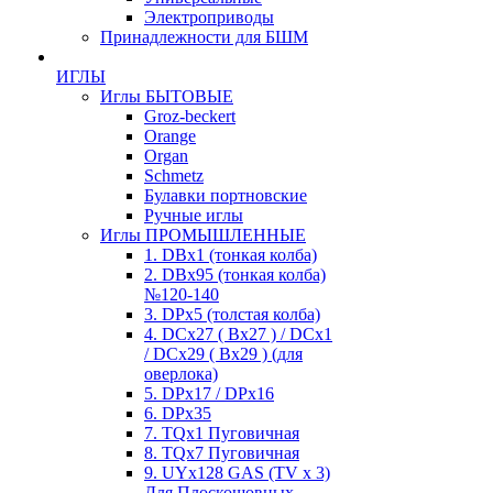
Электроприводы
Принадлежности для БШМ
ИГЛЫ
Иглы БЫТОВЫЕ
Groz-beckert
Orange
Organ
Schmetz
Булавки портновские
Ручные иглы
Иглы ПРОМЫШЛЕННЫЕ
1. DBx1 (тонкая колба)
2. DBx95 (тонкая колба)
№120-140
3. DPx5 (толстая колба)
4. DCx27 ( Bx27 ) / DCx1
/ DCx29 ( Bx29 ) (для
оверлока)
5. DPx17 / DPx16
6. DPx35
7. TQx1 Пуговичная
8. TQx7 Пуговичная
9. UYx128 GAS (TV x 3)
Для Плоскошовных