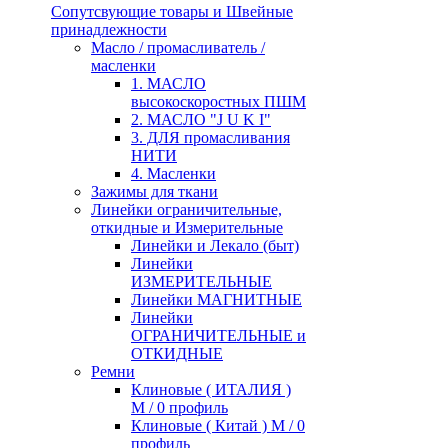
Сопутсвующие товары и Швейные
принадлежности
Масло / промасливатель /
масленки
1. МАСЛО
высокоскоростных ПШМ
2. МАСЛО "J U K I"
3. ДЛЯ промасливания
НИТИ
4. Масленки
Зажимы для ткани
Линейки ограничительные,
откидные и Измерительные
Линейки и Лекало (быт)
Линейки
ИЗМЕРИТЕЛЬНЫЕ
Линейки МАГНИТНЫЕ
Линейки
ОГРАНИЧИТЕЛЬНЫЕ и
ОТКИДНЫЕ
Ремни
Клиновые ( ИТАЛИЯ )
М / 0 профиль
Клиновые ( Китай ) М / 0
профиль