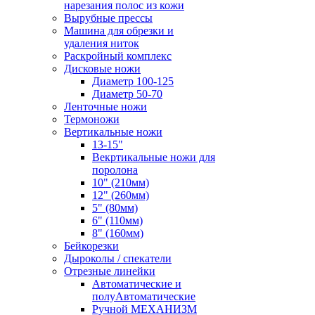
нарезания полос из кожи
Вырубные прессы
Машина для обрезки и
удаления ниток
Раскройный комплекс
Дисковые ножи
Диаметр 100-125
Диаметр 50-70
Ленточные ножи
Термоножи
Вертикальные ножи
13-15"
Векртикальные ножи для
поролона
10" (210мм)
12" (260мм)
5" (80мм)
6" (110мм)
8" (160мм)
Бейкорезки
Дыроколы / спекатели
Отрезные линейки
Автоматические и
полуАвтоматические
Ручной МЕХАНИЗМ