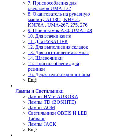
7. Приспособления для
оверлоков UMA-132
8. Окантователь на рукавную
машину AT18C , KHF 2 ,
KNF8A , UMA-267, 275, 276
9. Шов в замок А30, UMA-148
10. Для втачки канта
11. Для РУБАШЕК
12. Для выполнения складок
13. Для изготовления лампас
14. Шлевочники
15. Приспособления для
резинки
16. Держатели и кронштейны
Ещё
Лампы и Светильники
Лампы HM и AURORA
Лампы TD (BOSHITE)
Лампы АОМ
Светильники OBEIS И LED
Тайвань
Лампы JACK
Ещё