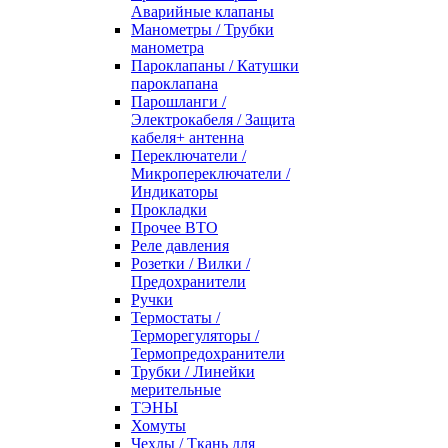
Аварийные клапаны
Манометры / Трубки
манометра
Пароклапаны / Катушки
пароклапана
Парошланги /
Электрокабеля / Защита
кабеля+ антенна
Переключатели /
Микропереключатели /
Индикаторы
Прокладки
Прочее ВТО
Реле давления
Розетки / Вилки /
Предохранители
Ручки
Термостаты /
Терморегуляторы /
Термопредохранители
Трубки / Линейки
мерительные
ТЭНЫ
Хомуты
Чехлы / Ткань для