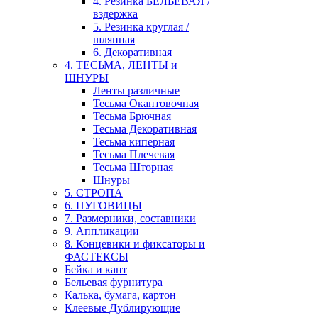
4. Резинка БЕЛЬЕВАЯ /
вздержка
5. Резинка круглая /
шляпная
6. Декоративная
4. ТЕСЬМА, ЛЕНТЫ и
ШНУРЫ
Ленты различные
Тесьма Окантовочная
Тесьма Брючная
Тесьма Декоративная
Тесьма киперная
Тесьма Плечевая
Тесьма Шторная
Шнуры
5. СТРОПА
6. ПУГОВИЦЫ
7. Размерники, составники
9. Аппликации
8. Концевики и фиксаторы и
ФАСТЕКСЫ
Бейка и кант
Бельевая фурнитура
Калька, бумага, картон
Клеевые Дублирующие