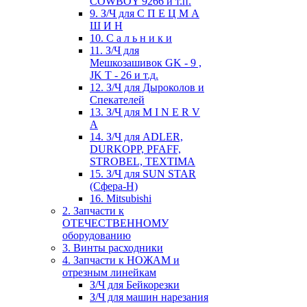
COWBOY 9266 и т.п.
9. З/Ч для С П Е Ц М А
Ш И Н
10. С а л ь н и к и
11. З/Ч для
Мешкозашивок GK - 9 ,
JK T - 26 и т.д.
12. З/Ч для Дыроколов и
Спекателей
13. З/Ч для M I N E R V
A
14. З/Ч для ADLER,
DURKOPP, PFAFF,
STROBEL, TEXTIMA
15. З/Ч для SUN STAR
(Сфера-Н)
16. Mitsubishi
2. Запчасти к
ОТЕЧЕСТВЕННОМУ
оборудованию
3. Винты расходники
4. Запчасти к НОЖАМ и
отрезным линейкам
З/Ч для Бейкорезки
З/Ч для машин нарезания