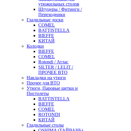
утюжильных столов
Штуцеры / Фитинги /
Переходники
Гладильные доски
COMEL
BATTISTELLA
BIEFFE
КИТАЙ
Колодки
BIEFFE
COMEL
Rotondi / Атлас
SILTER / LELIT /
ПРОЧЕЕ ВТО
Накладки на утюги
Прочее для ВТО
Утюги, Паровые щетки и
Пистолеты
BATTISTELLA
BIEFFE
COMEL
ROTONDI
КИТАЙ
Гладильные столы
OSHIMA (ТАЙВАНЬ)