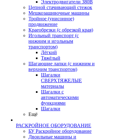
Электродвигатели 380В
Цепной стачивающий стежок
Мешкозашивочные машины
Тройное (унисонное)
продвижение
Краеобрезки (с обрезкой края)
Игольный транспорт (с
нижним и игольным
транспортом)
Лёгкий
Тяжёлый
Шагающие лапки (с нижним и
верхним транспортом)
Шагалки
СВЕРХТЯЖЕЛЫЕ
материалы
Шагалки с
автоматическими
функциями
Шагалки
Ещё
РАСКРОЙНОЕ ОБОРУДОВАНИЕ
БУ Раскройное оборудование
Двоильные машины и