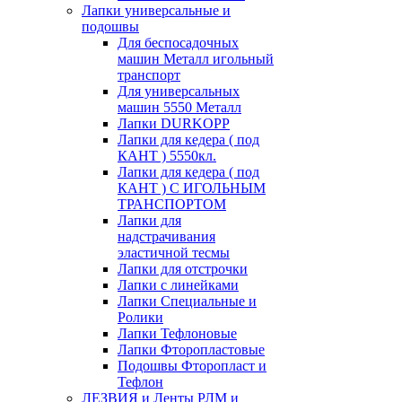
Лапки универсальные и
подошвы
Для беспосадочных
машин Металл игольный
транспорт
Для универсальных
машин 5550 Металл
Лапки DURKOPP
Лапки для кедера ( под
КАНТ ) 5550кл.
Лапки для кедера ( под
КАНТ ) С ИГОЛЬНЫМ
ТРАНСПОРТОМ
Лапки для
надстрачивания
эластичной тесмы
Лапки для отстрочки
Лапки с линейками
Лапки Специальные и
Ролики
Лапки Тефлоновые
Лапки Фторопластовые
Подошвы Фторопласт и
Тефлон
ЛЕЗВИЯ и Ленты РЛМ и