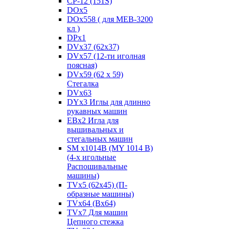
CP-12 (151S)
DOx5
DOx558 ( для MEB-3200
кл )
DPx1
DVx37 (62x37)
DVx57 (12-ти иголная
поясная)
DVx59 (62 x 59)
Стегалка
DVx63
DYx3 Иглы для длинно
рукавных машин
EBx2 Игла для
вышивальных и
стегальных машин
SM x1014B (MY 1014 B)
(4-х игольные
Распошивальные
машины)
TVх5 (62х45) (П-
образные машины)
TVх64 (Вх64)
TVх7 Для машин
Цепного стежка