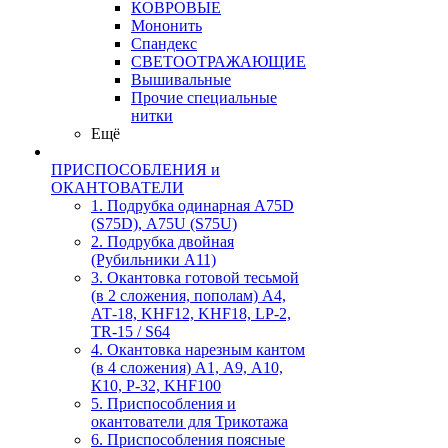
КОВРОВЫЕ
Мононить
Спандекс
СВЕТООТРАЖАЮЩИЕ
Вышивальные
Прочие специальные
нитки
Ещё
ПРИСПОСОБЛЕНИЯ и
ОКАНТОВАТЕЛИ
1. Подрубка одинарная А75D
(S75D), А75U (S75U)
2. Подрубка двойная
(Рубильники А11)
3. Окантовка готовой тесьмой
(в 2 сложения, пополам) А4,
АТ-18, KHF12, KHF18, LP-2,
TR-15 / S64
4. Окантовка нарезным кантом
(в 4 сложения) А1, А9, А10,
К10, Р-32, KHF100
5. Приспособления и
окантователи для Трикотажа
6. Приспособления поясные