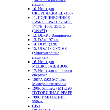
машин
10. Иглы для
СКОРНЯЖКИ EBx1567
11. ПОДШИВОЧНЫЕ
LW-6T / LW-2T / 29-BL,
1717E, 1669, 251LG
(LWx5T)
12. DBxK5 Вышивалка
13. DAx1 97 кл.
14. DDx1 (328)
15. UOx113 GS/GHS
(Многоиголные
машины)
16. Иглы для
МЕШКОЗАШИВОК
17. Иглы для коврового
оверлока
1807А (503 SC) Для
Минервы глазковой
190R Schmetz / MTx190
ПУГОВИЧНАЯ PFAFF
780С ИМИТАЦИЯ
558кл.
CP-1