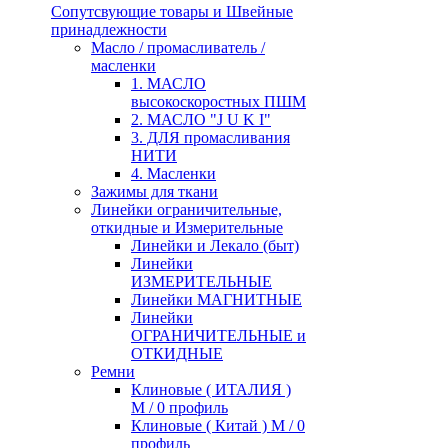
Сопутсвующие товары и Швейные
принадлежности
Масло / промасливатель /
масленки
1. МАСЛО
высокоскоростных ПШМ
2. МАСЛО "J U K I"
3. ДЛЯ промасливания
НИТИ
4. Масленки
Зажимы для ткани
Линейки ограничительные,
откидные и Измерительные
Линейки и Лекало (быт)
Линейки
ИЗМЕРИТЕЛЬНЫЕ
Линейки МАГНИТНЫЕ
Линейки
ОГРАНИЧИТЕЛЬНЫЕ и
ОТКИДНЫЕ
Ремни
Клиновые ( ИТАЛИЯ )
М / 0 профиль
Клиновые ( Китай ) М / 0
профиль