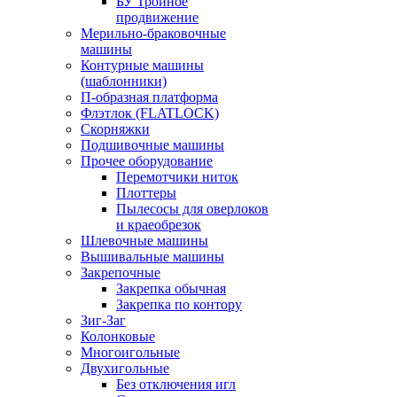
БУ Тройное
продвижение
Мерильно-браковочные
машины
Контурные машины
(шаблонники)
П-образная платформа
Флэтлок (FLATLOCK)
Скорняжки
Подшивочные машины
Прочее оборудование
Перемотчики ниток
Плоттеры
Пылесосы для оверлоков
и краеобрезок
Шлевочные машины
Вышивальные машины
Закрепочные
Закрепка обычная
Закрепка по контору
Зиг-Заг
Колонковые
Многоигольные
Двухигольные
Без отключения игл