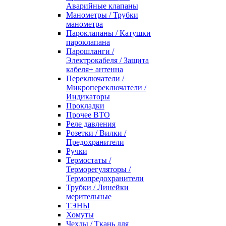
Аварийные клапаны
Манометры / Трубки
манометра
Пароклапаны / Катушки
пароклапана
Парошланги /
Электрокабеля / Защита
кабеля+ антенна
Переключатели /
Микропереключатели /
Индикаторы
Прокладки
Прочее ВТО
Реле давления
Розетки / Вилки /
Предохранители
Ручки
Термостаты /
Терморегуляторы /
Термопредохранители
Трубки / Линейки
мерительные
ТЭНЫ
Хомуты
Чехлы / Ткань для