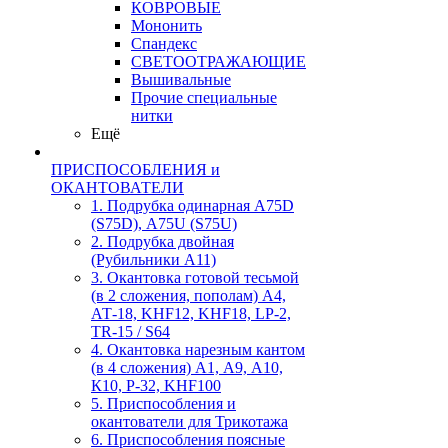
КОВРОВЫЕ
Мононить
Спандекс
СВЕТООТРАЖАЮЩИЕ
Вышивальные
Прочие специальные
нитки
Ещё
ПРИСПОСОБЛЕНИЯ и
ОКАНТОВАТЕЛИ
1. Подрубка одинарная А75D
(S75D), А75U (S75U)
2. Подрубка двойная
(Рубильники А11)
3. Окантовка готовой тесьмой
(в 2 сложения, пополам) А4,
АТ-18, KHF12, KHF18, LP-2,
TR-15 / S64
4. Окантовка нарезным кантом
(в 4 сложения) А1, А9, А10,
К10, Р-32, KHF100
5. Приспособления и
окантователи для Трикотажа
6. Приспособления поясные