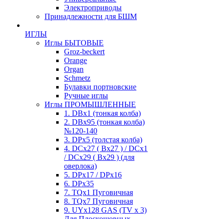
Электроприводы
Принадлежности для БШМ
ИГЛЫ
Иглы БЫТОВЫЕ
Groz-beckert
Orange
Organ
Schmetz
Булавки портновские
Ручные иглы
Иглы ПРОМЫШЛЕННЫЕ
1. DBx1 (тонкая колба)
2. DBx95 (тонкая колба)
№120-140
3. DPx5 (толстая колба)
4. DCx27 ( Bx27 ) / DCx1
/ DCx29 ( Bx29 ) (для
оверлока)
5. DPx17 / DPx16
6. DPx35
7. TQx1 Пуговичная
8. TQx7 Пуговичная
9. UYx128 GAS (TV x 3)
Для Плоскошовных