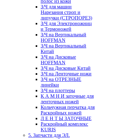
полос из кожи
З/Ч для машин
Нарезания строп и
липучки (СТРОПОРЕЗ)
З/Ч для Электроножниц
и Термоножей
З/Ч на Вертикальный
HOFFMAN
З/Ч на Вертикальный
Китай
З/Ч на Дисковые
HOFFMAN
З/Ч на Дисковые Китай
З/Ч на Ленточные ножи
З/Ч на ОТРЕЗНЫЕ
линейки
З/Ч на плоттеры
К А М Н И заточные для
ленточных ножей
Кольчужная перчатка для
Раскройных ножей
Л Е Н Т Ы ЗАТОЧНЫЕ
Раскройный комплекс
KURIS
5. Запчасти для ЭЛ.