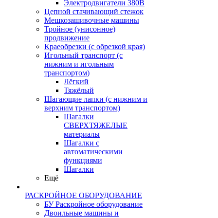
Электродвигатели 380В
Цепной стачивающий стежок
Мешкозашивочные машины
Тройное (унисонное)
продвижение
Краеобрезки (с обрезкой края)
Игольный транспорт (с
нижним и игольным
транспортом)
Лёгкий
Тяжёлый
Шагающие лапки (с нижним и
верхним транспортом)
Шагалки
СВЕРХТЯЖЕЛЫЕ
материалы
Шагалки с
автоматическими
функциями
Шагалки
Ещё
РАСКРОЙНОЕ ОБОРУДОВАНИЕ
БУ Раскройное оборудование
Двоильные машины и