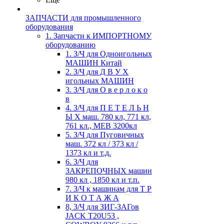
ЗАПЧАСТИ для промышленного
оборудования
1. Запчасти к ИМПОРТНОМУ
оборудованию
1. З/Ч для Одноигольных
МАШИН Китай
2. З/Ч для Д В У Х
игольных МАШИН
3. З/Ч для О в е р л о к о
в
4. З/Ч для П Е Т Е Л Ь Н
Ы Х маш. 780 кл, 771 кл,
761 кл., MEB 3200кл
5. З/Ч для Пуговичных
маш. 372 кл / 373 кл /
1373 кл и т.д.
6. З/Ч для
ЗАКРЕПОЧНЫХ машин
980 кл , 1850 кл и т.п.
7. З/Ч к машинам для Т Р
И К О Т А Ж А
8, З/Ч для ЗИГ-ЗАГов
JACK Т20U53 ,