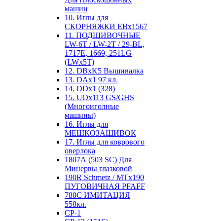
машин
10. Иглы для
СКОРНЯЖКИ EBx1567
11. ПОДШИВОЧНЫЕ
LW-6T / LW-2T / 29-BL,
1717E, 1669, 251LG
(LWx5T)
12. DBxK5 Вышивалка
13. DAx1 97 кл.
14. DDx1 (328)
15. UOx113 GS/GHS
(Многоиголные
машины)
16. Иглы для
МЕШКОЗАШИВОК
17. Иглы для коврового
оверлока
1807А (503 SC) Для
Минервы глазковой
190R Schmetz / MTx190
ПУГОВИЧНАЯ PFAFF
780С ИМИТАЦИЯ
558кл.
CP-1