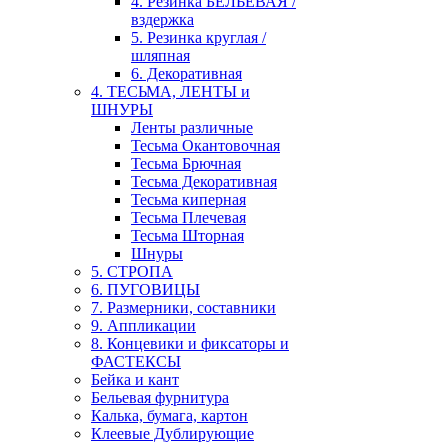
4. Резинка БЕЛЬЕВАЯ /
вздержка
5. Резинка круглая /
шляпная
6. Декоративная
4. ТЕСЬМА, ЛЕНТЫ и
ШНУРЫ
Ленты различные
Тесьма Окантовочная
Тесьма Брючная
Тесьма Декоративная
Тесьма киперная
Тесьма Плечевая
Тесьма Шторная
Шнуры
5. СТРОПА
6. ПУГОВИЦЫ
7. Размерники, составники
9. Аппликации
8. Концевики и фиксаторы и
ФАСТЕКСЫ
Бейка и кант
Бельевая фурнитура
Калька, бумага, картон
Клеевые Дублирующие