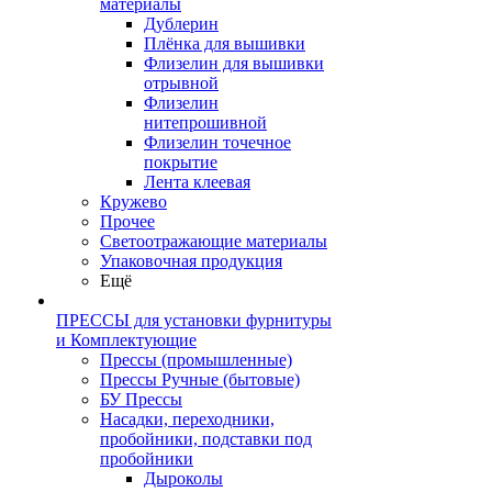
материалы
Дублерин
Плёнка для вышивки
Флизелин для вышивки
отрывной
Флизелин
нитепрошивной
Флизелин точечное
покрытие
Лента клеевая
Кружево
Прочее
Светоотражающие материалы
Упаковочная продукция
Ещё
ПРЕССЫ для установки фурнитуры
и Комплектующие
Прессы (промышленные)
Прессы Ручные (бытовые)
БУ Прессы
Насадки, переходники,
пробойники, подставки под
пробойники
Дыроколы