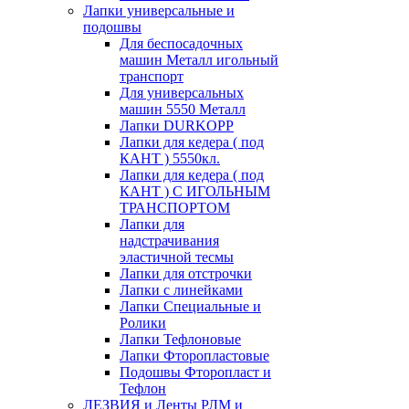
Лапки универсальные и
подошвы
Для беспосадочных
машин Металл игольный
транспорт
Для универсальных
машин 5550 Металл
Лапки DURKOPP
Лапки для кедера ( под
КАНТ ) 5550кл.
Лапки для кедера ( под
КАНТ ) С ИГОЛЬНЫМ
ТРАНСПОРТОМ
Лапки для
надстрачивания
эластичной тесмы
Лапки для отстрочки
Лапки с линейками
Лапки Специальные и
Ролики
Лапки Тефлоновые
Лапки Фторопластовые
Подошвы Фторопласт и
Тефлон
ЛЕЗВИЯ и Ленты РЛМ и