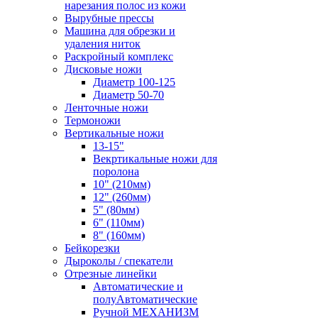
нарезания полос из кожи
Вырубные прессы
Машина для обрезки и
удаления ниток
Раскройный комплекс
Дисковые ножи
Диаметр 100-125
Диаметр 50-70
Ленточные ножи
Термоножи
Вертикальные ножи
13-15"
Векртикальные ножи для
поролона
10" (210мм)
12" (260мм)
5" (80мм)
6" (110мм)
8" (160мм)
Бейкорезки
Дыроколы / спекатели
Отрезные линейки
Автоматические и
полуАвтоматические
Ручной МЕХАНИЗМ