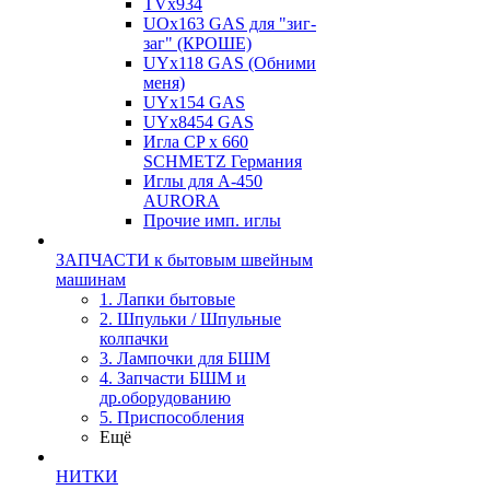
TVх934
UOx163 GAS для "зиг-
заг" (КРОШЕ)
UYx118 GAS (Обними
меня)
UYx154 GAS
UYx8454 GAS
Игла CP х 660
SCHMETZ Германия
Иглы для А-450
AURORA
Прочие имп. иглы
ЗАПЧАСТИ к бытовым швейным
машинам
1. Лапки бытовые
2. Шпульки / Шпульные
колпачки
3. Лампочки для БШМ
4. Запчасти БШМ и
др.оборудованию
5. Приспособления
Ещё
НИТКИ