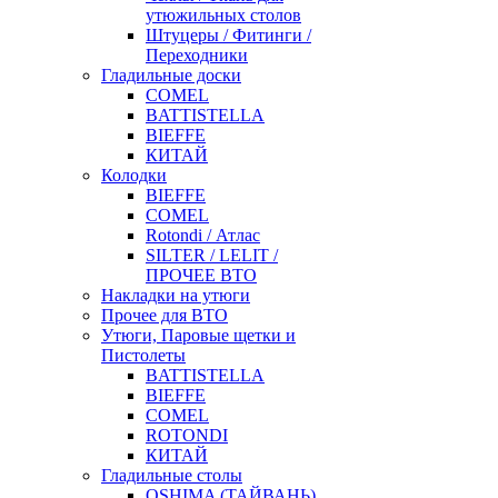
утюжильных столов
Штуцеры / Фитинги /
Переходники
Гладильные доски
COMEL
BATTISTELLA
BIEFFE
КИТАЙ
Колодки
BIEFFE
COMEL
Rotondi / Атлас
SILTER / LELIT /
ПРОЧЕЕ ВТО
Накладки на утюги
Прочее для ВТО
Утюги, Паровые щетки и
Пистолеты
BATTISTELLA
BIEFFE
COMEL
ROTONDI
КИТАЙ
Гладильные столы
OSHIMA (ТАЙВАНЬ)