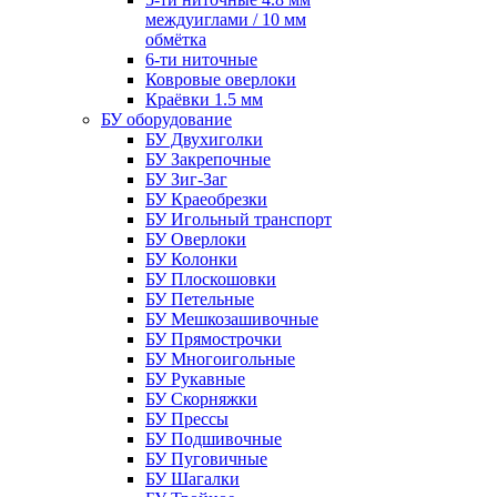
междуиглами / 10 мм
обмётка
6-ти ниточные
Ковровые оверлоки
Краёвки 1.5 мм
БУ оборудование
БУ Двухиголки
БУ Закрепочные
БУ Зиг-Заг
БУ Краеобрезки
БУ Игольный транспорт
БУ Оверлоки
БУ Колонки
БУ Плоскошовки
БУ Петельные
БУ Мешкозашивочные
БУ Прямострочки
БУ Многоигольные
БУ Рукавные
БУ Скорняжки
БУ Прессы
БУ Подшивочные
БУ Пуговичные
БУ Шагалки