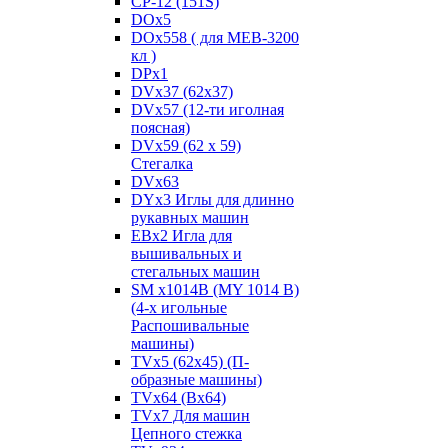
CP-12 (151S)
DOx5
DOx558 ( для MEB-3200
кл )
DPx1
DVx37 (62x37)
DVx57 (12-ти иголная
поясная)
DVx59 (62 x 59)
Стегалка
DVx63
DYx3 Иглы для длинно
рукавных машин
EBx2 Игла для
вышивальных и
стегальных машин
SM x1014B (MY 1014 B)
(4-х игольные
Распошивальные
машины)
TVх5 (62х45) (П-
образные машины)
TVх64 (Вх64)
TVх7 Для машин
Цепного стежка