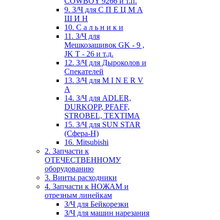
COWBOY 9266 и т.п.
9. З/Ч для С П Е Ц М А
Ш И Н
10. С а л ь н и к и
11. З/Ч для
Мешкозашивок GK - 9 ,
JK T - 26 и т.д.
12. З/Ч для Дыроколов и
Спекателей
13. З/Ч для M I N E R V
A
14. З/Ч для ADLER,
DURKOPP, PFAFF,
STROBEL, TEXTIMA
15. З/Ч для SUN STAR
(Сфера-Н)
16. Mitsubishi
2. Запчасти к
ОТЕЧЕСТВЕННОМУ
оборудованию
3. Винты расходники
4. Запчасти к НОЖАМ и
отрезным линейкам
З/Ч для Бейкорезки
З/Ч для машин нарезания