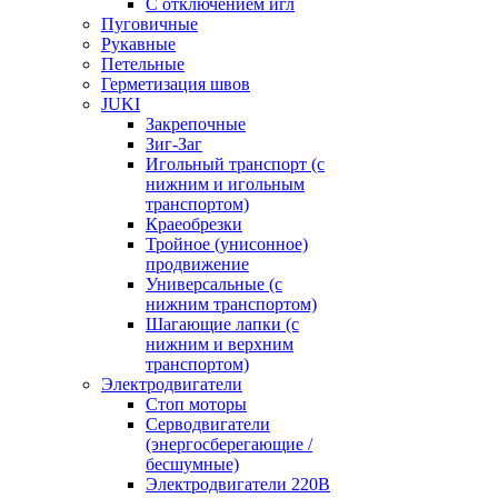
С отключением игл
Пуговичные
Рукавные
Петельные
Герметизация швов
JUKI
Закрепочные
Зиг-Заг
Игольный транспорт (с
нижним и игольным
транспортом)
Краеобрезки
Тройное (унисонное)
продвижение
Универсальные (с
нижним транспортом)
Шагающие лапки (с
нижним и верхним
транспортом)
Электродвигатели
Стоп моторы
Серводвигатели
(энергосберегающие /
бесшумные)
Электродвигатели 220В