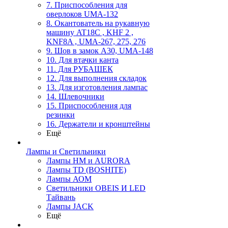
7. Приспособления для
оверлоков UMA-132
8. Окантователь на рукавную
машину AT18C , KHF 2 ,
KNF8A , UMA-267, 275, 276
9. Шов в замок А30, UMA-148
10. Для втачки канта
11. Для РУБАШЕК
12. Для выполнения складок
13. Для изготовления лампас
14. Шлевочники
15. Приспособления для
резинки
16. Держатели и кронштейны
Ещё
Лампы и Светильники
Лампы HM и AURORA
Лампы TD (BOSHITE)
Лампы АОМ
Светильники OBEIS И LED
Тайвань
Лампы JACK
Ещё