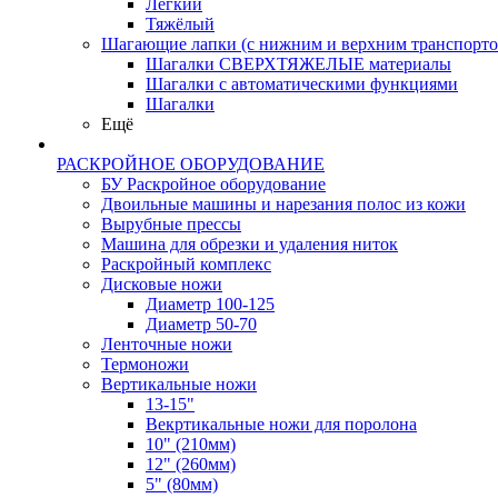
Лёгкий
Тяжёлый
Шагающие лапки (с нижним и верхним транспорто
Шагалки СВЕРХТЯЖЕЛЫЕ материалы
Шагалки с автоматическими функциями
Шагалки
Ещё
РАСКРОЙНОЕ ОБОРУДОВАНИЕ
БУ Раскройное оборудование
Двоильные машины и нарезания полос из кожи
Вырубные прессы
Машина для обрезки и удаления ниток
Раскройный комплекс
Дисковые ножи
Диаметр 100-125
Диаметр 50-70
Ленточные ножи
Термоножи
Вертикальные ножи
13-15"
Векртикальные ножи для поролона
10" (210мм)
12" (260мм)
5" (80мм)