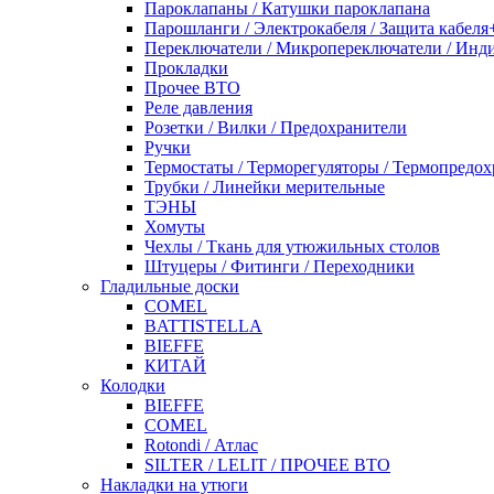
Пароклапаны / Катушки пароклапана
Парошланги / Электрокабеля / Защита кабеля
Переключатели / Микропереключатели / Инд
Прокладки
Прочее ВТО
Реле давления
Розетки / Вилки / Предохранители
Ручки
Термостаты / Терморегуляторы / Термопредо
Трубки / Линейки мерительные
ТЭНЫ
Хомуты
Чехлы / Ткань для утюжильных столов
Штуцеры / Фитинги / Переходники
Гладильные доски
COMEL
BATTISTELLA
BIEFFE
КИТАЙ
Колодки
BIEFFE
COMEL
Rotondi / Атлас
SILTER / LELIT / ПРОЧЕЕ ВТО
Накладки на утюги