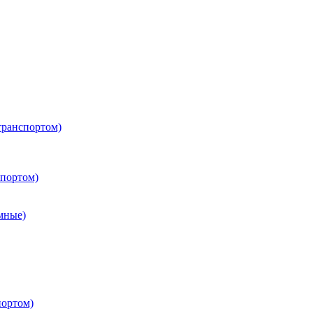
транспортом)
портом)
мные)
портом)