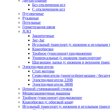
Двухигольные
Без отключения игл
С отключением игл
Пуговичные
Рукавные
Петельные
Герметизация швов
JUKI
Закрепочные
Зиг-Заг
Игольный транспорт (с нижним и игольным 
Краеобрезки
Тройное (унисонное) продвижение
Универсальные (с нижним транспортом)
Шагающие лапки (с нижним и верхним транс
Электродвигатели
Стоп моторы
Серводвигатели (энергосберегающие / бесшу
Электродвигатели 220В
Электродвигатели 380В
Цепной стачивающий стежок
Мешкозашивочные машины
Тройное (унисонное) продвижение
Краеобрезки (с обрезкой края)
Игольный транспорт (с нижним и игольным транс