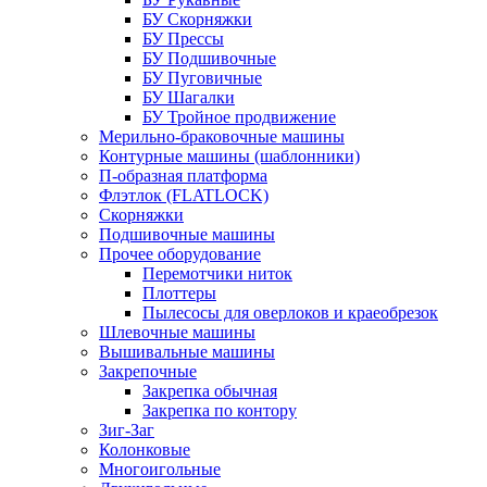
БУ Скорняжки
БУ Прессы
БУ Подшивочные
БУ Пуговичные
БУ Шагалки
БУ Тройное продвижение
Мерильно-браковочные машины
Контурные машины (шаблонники)
П-образная платформа
Флэтлок (FLATLOCK)
Скорняжки
Подшивочные машины
Прочее оборудование
Перемотчики ниток
Плоттеры
Пылесосы для оверлоков и краеобрезок
Шлевочные машины
Вышивальные машины
Закрепочные
Закрепка обычная
Закрепка по контору
Зиг-Заг
Колонковые
Многоигольные