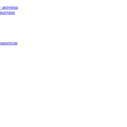
+ антенна
икаторы
хранители