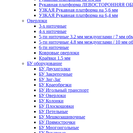
Рукавная платформа ЛЕВОСТОРОННЯЯ 
УЗКАЯ Рукавная платформа на 5,6 мм
УЗКАЯ Рукавная платформа на 6,4 мм
Оверлоки
3-х ниточные
4-х ниточные
5-ти ниточные 3.2 мм междуиглами / 7 мм об
5-ти ниточные 4.8 мм междуиглами / 10 мм о
6-ти ниточные
Ковровые оверлоки
Краёвки 1.5 мм
БУ оборудование
БУ Двухиголки
БУ Закрепочные
БУ Зиг-Заг
БУ Краеобрезки
БУ Игольный транспорт
БУ Оверлоки
БУ Колонки
БУ Плоскошовки
БУ Петельные
БУ Мешкозашивочные
БУ Прямострочки
БУ Многоигольные
БУ Рукавные