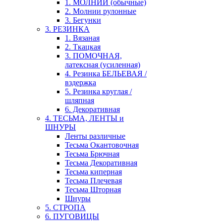
1. МОЛНИИ (обычные)
2. Молнии рулонные
3. Бегунки
3. РЕЗИНКА
1. Вязаная
2. Ткацкая
3. ПОМОЧНАЯ,
латексная (усиленная)
4. Резинка БЕЛЬЕВАЯ /
вздержка
5. Резинка круглая /
шляпная
6. Декоративная
4. ТЕСЬМА, ЛЕНТЫ и
ШНУРЫ
Ленты различные
Тесьма Окантовочная
Тесьма Брючная
Тесьма Декоративная
Тесьма киперная
Тесьма Плечевая
Тесьма Шторная
Шнуры
5. СТРОПА
6. ПУГОВИЦЫ