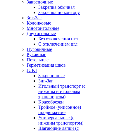
Закрепочные
Закрепка обычная
Закрепка по контору
Зиг-Заг
Колонковые
Многоигольные
Двухигольные
Без отключения игл
С отключением игл
Пуговичные
Рукавные
Петельные
Герметизация швов
JUKI
Закрепочные
Зиг-Заг
Игольный транспорт (с
нижним и игольным
транспортом)
Краеобрезки
Тройное (унисонное)
продвижение
Универсальные (с
нижним транспортом)
Шагающие лапки (с