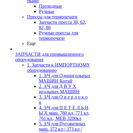
ткани
Проходные
Ручные
Прессы для термопечати
Запчасти пресса 38, 62,
82, 86
Ручные прессы для
термопечати
Ещё
ЗАПЧАСТИ для промышленного
оборудования
1. Запчасти к ИМПОРТНОМУ
оборудованию
1. З/Ч для Одноигольных
МАШИН Китай
2. З/Ч для Д В У Х
игольных МАШИН
3. З/Ч для О в е р л о к о
в
4. З/Ч для П Е Т Е Л Ь Н
Ы Х маш. 780 кл, 771 кл,
761 кл., MEB 3200кл
5. З/Ч для Пуговичных
маш. 372 кл / 373 кл /