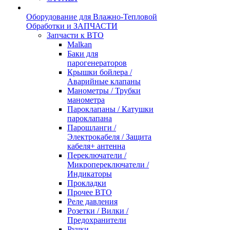
Оборудование для Влажно-Тепловой
Обработки и ЗАПЧАСТИ
Запчасти к ВТО
Malkan
Баки для
парогенераторов
Крышки бойлера /
Аварийные клапаны
Манометры / Трубки
манометра
Пароклапаны / Катушки
пароклапана
Парошланги /
Электрокабеля / Защита
кабеля+ антенна
Переключатели /
Микропереключатели /
Индикаторы
Прокладки
Прочее ВТО
Реле давления
Розетки / Вилки /
Предохранители
Ручки