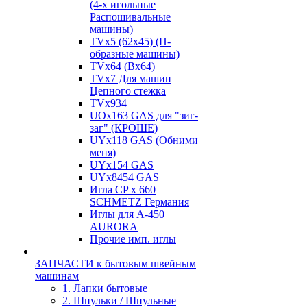
(4-х игольные
Распошивальные
машины)
TVх5 (62х45) (П-
образные машины)
TVх64 (Вх64)
TVх7 Для машин
Цепного стежка
TVх934
UOx163 GAS для "зиг-
заг" (КРОШЕ)
UYx118 GAS (Обними
меня)
UYx154 GAS
UYx8454 GAS
Игла CP х 660
SCHMETZ Германия
Иглы для А-450
AURORA
Прочие имп. иглы
ЗАПЧАСТИ к бытовым швейным
машинам
1. Лапки бытовые
2. Шпульки / Шпульные