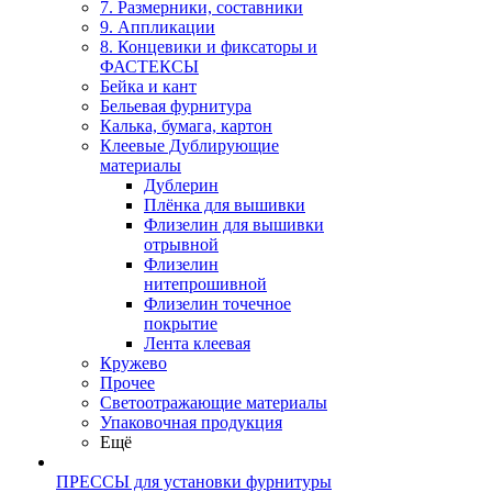
7. Размерники, составники
9. Аппликации
8. Концевики и фиксаторы и
ФАСТЕКСЫ
Бейка и кант
Бельевая фурнитура
Калька, бумага, картон
Клеевые Дублирующие
материалы
Дублерин
Плёнка для вышивки
Флизелин для вышивки
отрывной
Флизелин
нитепрошивной
Флизелин точечное
покрытие
Лента клеевая
Кружево
Прочее
Светоотражающие материалы
Упаковочная продукция
Ещё
ПРЕССЫ для установки фурнитуры