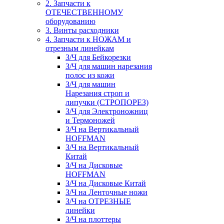
2. Запчасти к
ОТЕЧЕСТВЕННОМУ
оборудованию
3. Винты расходники
4. Запчасти к НОЖАМ и
отрезным линейкам
З/Ч для Бейкорезки
З/Ч для машин нарезания
полос из кожи
З/Ч для машин
Нарезания строп и
липучки (СТРОПОРЕЗ)
З/Ч для Электроножниц
и Термоножей
З/Ч на Вертикальный
HOFFMAN
З/Ч на Вертикальный
Китай
З/Ч на Дисковые
HOFFMAN
З/Ч на Дисковые Китай
З/Ч на Ленточные ножи
З/Ч на ОТРЕЗНЫЕ
линейки
З/Ч на плоттеры