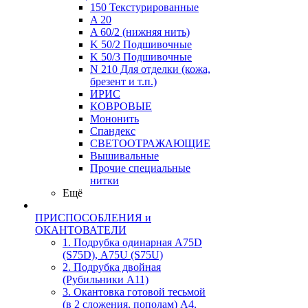
150 Текстурированные
A 20
A 60/2 (нижняя нить)
K 50/2 Подшивочные
K 50/3 Подшивочные
N 210 Для отделки (кожа,
брезент и т.п.)
ИРИС
КОВРОВЫЕ
Мононить
Спандекс
СВЕТООТРАЖАЮЩИЕ
Вышивальные
Прочие специальные
нитки
Ещё
ПРИСПОСОБЛЕНИЯ и
ОКАНТОВАТЕЛИ
1. Подрубка одинарная А75D
(S75D), А75U (S75U)
2. Подрубка двойная
(Рубильники А11)
3. Окантовка готовой тесьмой
(в 2 сложения, пополам) А4,