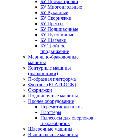
БУ Прямострочки
БУ Многоигольные
БУ Рукавные
БУ Скорняжки
БУ Прессы
БУ Подшивочные
БУ Пуговичные
БУ Шагалки
БУ Тройное
продвижение
Мерильно-браковочные
машины
Контурные машины
(шаблонники)
П-образная платформа
Флэтлок (FLATLOCK)
Скорняжки
Подшивочные машины
Прочее оборудование
Перемотчики ниток
Плоттеры
Пылесосы для оверлоков
и краеобрезок
Шлевочные машины
Вышивальные машины