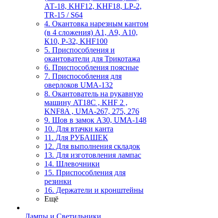
АТ-18, KHF12, KHF18, LP-2,
TR-15 / S64
4. Окантовка нарезным кантом
(в 4 сложения) А1, А9, А10,
К10, Р-32, KHF100
5. Приспособления и
окантователи для Трикотажа
6. Приспособления поясные
7. Приспособления для
оверлоков UMA-132
8. Окантователь на рукавную
машину AT18C , KHF 2 ,
KNF8A , UMA-267, 275, 276
9. Шов в замок А30, UMA-148
10. Для втачки канта
11. Для РУБАШЕК
12. Для выполнения складок
13. Для изготовления лампас
14. Шлевочники
15. Приспособления для
резинки
16. Держатели и кронштейны
Ещё
Лампы и Светильники