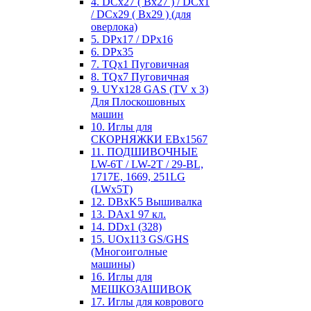
4. DCx27 ( Bx27 ) / DCx1
/ DCx29 ( Bx29 ) (для
оверлока)
5. DPx17 / DPx16
6. DPx35
7. TQx1 Пуговичная
8. TQx7 Пуговичная
9. UYx128 GAS (TV x 3)
Для Плоскошовных
машин
10. Иглы для
СКОРНЯЖКИ EBx1567
11. ПОДШИВОЧНЫЕ
LW-6T / LW-2T / 29-BL,
1717E, 1669, 251LG
(LWx5T)
12. DBxK5 Вышивалка
13. DAx1 97 кл.
14. DDx1 (328)
15. UOx113 GS/GHS
(Многоиголные
машины)
16. Иглы для
МЕШКОЗАШИВОК
17. Иглы для коврового