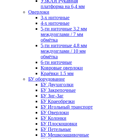
УЗКАЯ Рукавная
платформа на 6,4 мм
Оверлоки
3-х ниточные
4-х ниточные
5-ти ниточные 3.2 мм
междуиглами / 7 мм
обмётка
5-ти ниточные 4.8 мм
междуиглами / 10 мм
обмётка
6-ти ниточные
Ковровые оверлоки
Краёвки 1.5 мм
БУ оборудование
БУ Двухиголки
БУ Закрепочные
БУ Зиг-Заг
БУ Краеобрезки
БУ Игольный транспорт
БУ Оверлоки
БУ Колонки
БУ Плоскошовки
БУ Петельные
БУ Мешкозашивочные