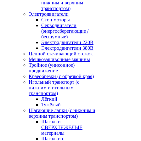
нижним и верхним
транспортом)
Электродвигатели
Стоп моторы
Серводвигатели
(энергосберегающие /
бесшумные)
Электродвигатели 220В
Электродвигатели 380В
Цепной стачивающий стежок
Мешкозашивочные машины
Тройное (унисонное)
продвижение
Краеобрезки (с обрезкой края)
Игольный транспорт (с
нижним и игольным
транспортом)
Лёгкий
Тяжёлый
Шагающие лапки (с нижним и
верхним транспортом)
Шагалки
СВЕРХТЯЖЕЛЫЕ
материалы
Шагалки с