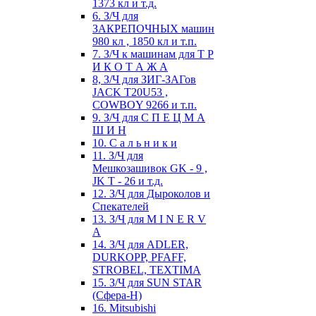
1373 кл и т.д.
6. З/Ч для
ЗАКРЕПОЧНЫХ машин
980 кл , 1850 кл и т.п.
7. З/Ч к машинам для Т Р
И К О Т А Ж А
8, З/Ч для ЗИГ-ЗАГов
JACK Т20U53 ,
COWBOY 9266 и т.п.
9. З/Ч для С П Е Ц М А
Ш И Н
10. С а л ь н и к и
11. З/Ч для
Мешкозашивок GK - 9 ,
JK T - 26 и т.д.
12. З/Ч для Дыроколов и
Спекателей
13. З/Ч для M I N E R V
A
14. З/Ч для ADLER,
DURKOPP, PFAFF,
STROBEL, TEXTIMA
15. З/Ч для SUN STAR
(Сфера-Н)
16. Mitsubishi