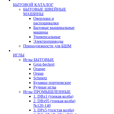
БЫТОВОЙ КАТАЛОГ
БЫТОВЫЕ ШВЕЙНЫЕ
МАШИНЫ
Оверлоки и
распошивалки
Бытовые вышивальные
машины
Универсальные
Электроприводы
Принадлежности для БШМ
ИГЛЫ
Иглы БЫТОВЫЕ
Groz-beckert
Orange
Organ
Schmetz
Булавки портновские
Ручные иглы
Иглы ПРОМЫШЛЕННЫЕ
1. DBx1 (тонкая колба)
2. DBx95 (тонкая колба)
№120-140
3. DPx5 (толстая колба)