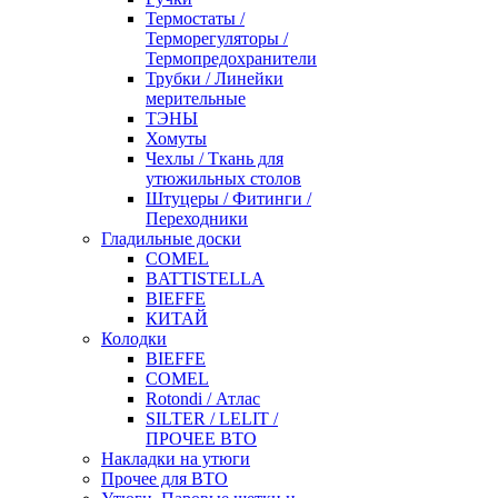
Термостаты /
Терморегуляторы /
Термопредохранители
Трубки / Линейки
мерительные
ТЭНЫ
Хомуты
Чехлы / Ткань для
утюжильных столов
Штуцеры / Фитинги /
Переходники
Гладильные доски
COMEL
BATTISTELLA
BIEFFE
КИТАЙ
Колодки
BIEFFE
COMEL
Rotondi / Атлас
SILTER / LELIT /
ПРОЧЕЕ ВТО
Накладки на утюги
Прочее для ВТО