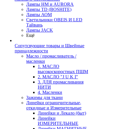
Лампы HM и AURORA
Лампы TD (BOSHITE)
Лампы АОМ
Светильники OBEIS И LED
Тайвань
Лампы JACK
Ещё
Сопутсвующие товары и Швейные
принадлежности
Масло / промасливатель /
масленки
1. МАСЛО
высокоскоростных ПШМ
2. МАСЛО "J U K I"
3. ДЛЯ промасливания
НИТИ
4. Масленки
Зажимы для ткани
Линейки ограничительные,
откидные и Измерительные
Линейки и Лекало (быт)
Линейки
ИЗМЕРИТЕЛЬНЫЕ
Линейки МАГНИТНЫЕ