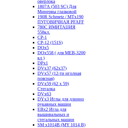
оверлока
1807А (503 SC) Для
Минервы глазковой
190R Schmetz / MTx190
ПУГОВИЧНАЯ PFAFF
780С ИМИТАЦИЯ
558кл.
CP-1
CP-12 (151S)
DOx5
DOx558 ( для MEB-3200
кл )
DPx1
DVx37 (62x37)
DVx57 (12-ти иголная
поясная)
DVx59 (62 x 59)
Стегалка
DVx63
DYx3 Иглы для длинно
рукавных машин
EBx2 Игла для
вышивальных и
стегальных машин
SM x1014B (MY 1014 B)