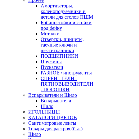
Прочее
Амортизаторы,
коленоподъемники и
детали для столов ПШМ
Бобиностойки и стойки
под бейку
Моталки
Отвертки, пинцеты,
гаечные ключи и
шестигранники
ПОДШИПНИКИ
Пружины
Пускатели
РАЗНОЕ / инструменты
СПРЕИ - ГЕЛИ -
ПЯТНОВЫВОДИТЕЛИ
- ПОРОШКИ
Вспарыватели и Шило
Вспарыватели
Шило
ИГОЛЬНИЦЫ
КАТАЛОГИ ЦВЕТОВ
Сантиметровые ленты
Товары для раскроя (быт)
Шило