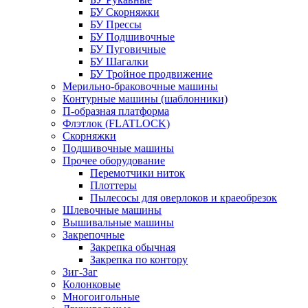
БУ Скорняжки
БУ Прессы
БУ Подшивочные
БУ Пуговичные
БУ Шагалки
БУ Тройное продвижение
Мерильно-браковочные машины
Контурные машины (шаблонники)
П-образная платформа
Флэтлок (FLATLOCK)
Скорняжки
Подшивочные машины
Прочее оборудование
Перемотчики ниток
Плоттеры
Пылесосы для оверлоков и краеобрезок
Шлевочные машины
Вышивальные машины
Закрепочные
Закрепка обычная
Закрепка по контору
Зиг-Заг
Колонковые
Многоигольные