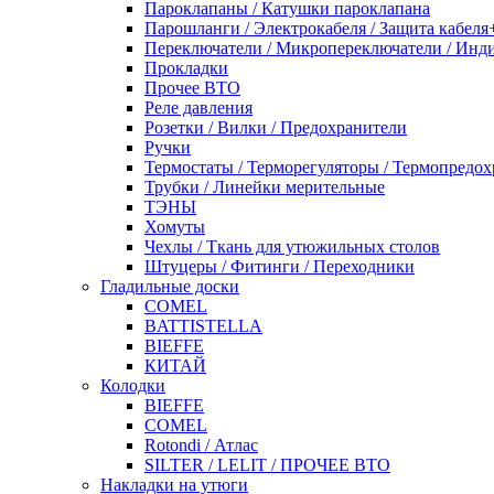
Пароклапаны / Катушки пароклапана
Парошланги / Электрокабеля / Защита кабеля
Переключатели / Микропереключатели / Инд
Прокладки
Прочее ВТО
Реле давления
Розетки / Вилки / Предохранители
Ручки
Термостаты / Терморегуляторы / Термопредо
Трубки / Линейки мерительные
ТЭНЫ
Хомуты
Чехлы / Ткань для утюжильных столов
Штуцеры / Фитинги / Переходники
Гладильные доски
COMEL
BATTISTELLA
BIEFFE
КИТАЙ
Колодки
BIEFFE
COMEL
Rotondi / Атлас
SILTER / LELIT / ПРОЧЕЕ ВТО
Накладки на утюги