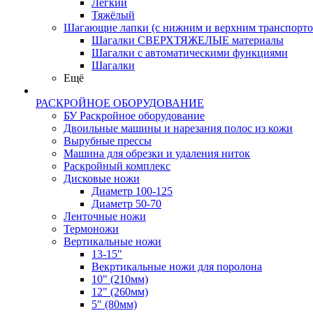
Лёгкий
Тяжёлый
Шагающие лапки (с нижним и верхним транспорто
Шагалки СВЕРХТЯЖЕЛЫЕ материалы
Шагалки с автоматическими функциями
Шагалки
Ещё
РАСКРОЙНОЕ ОБОРУДОВАНИЕ
БУ Раскройное оборудование
Двоильные машины и нарезания полос из кожи
Вырубные прессы
Машина для обрезки и удаления ниток
Раскройный комплекс
Дисковые ножи
Диаметр 100-125
Диаметр 50-70
Ленточные ножи
Термоножи
Вертикальные ножи
13-15"
Векртикальные ножи для поролона
10" (210мм)
12" (260мм)
5" (80мм)