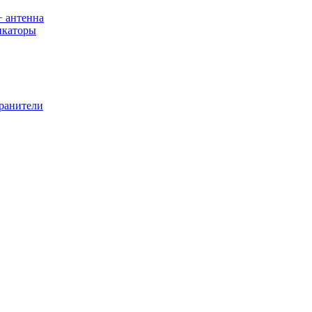
+ антенна
икаторы
хранители