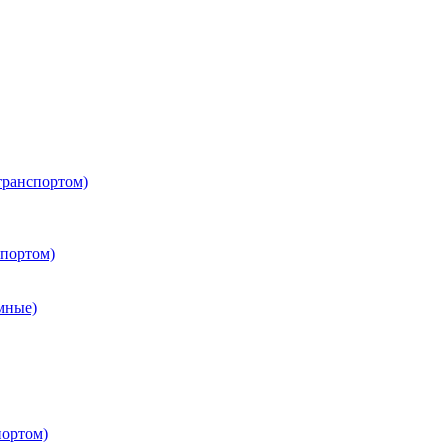
транспортом)
портом)
мные)
портом)