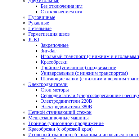
Двухигольные
Без отключения игл
С отключением игл
Пуговичные
Рукавные
Петельные
Герметизация швов
JUKI
Закрепочные
Зиг-Заг
Игольный транспорт (с нижним и игольным 
Краеобрезки
Тройное (унисонное) продвижение
Универсальные (с нижним транспортом)
Шагающие лапки (с нижним и верхним транс
Электродвигатели
Стоп моторы
Серводвигатели (энергосберегающие / бесшу
Электродвигатели 220В
Электродвигатели 380В
Цепной стачивающий стежок
Мешкозашивочные машины
Тройное (унисонное) продвижение
Краеобрезки (с обрезкой края)
Игольный транспорт (с нижним и игольным транс