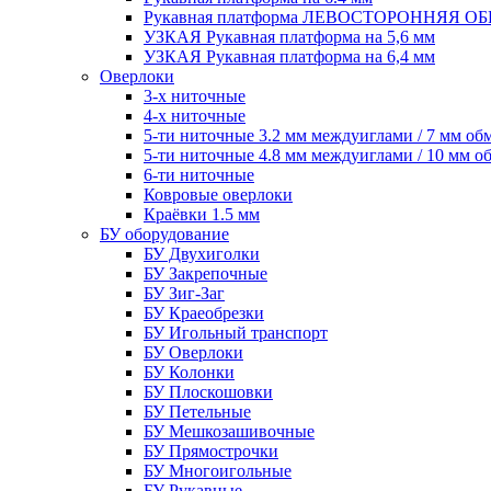
Рукавная платформа ЛЕВОСТОРОННЯЯ 
УЗКАЯ Рукавная платформа на 5,6 мм
УЗКАЯ Рукавная платформа на 6,4 мм
Оверлоки
3-х ниточные
4-х ниточные
5-ти ниточные 3.2 мм междуиглами / 7 мм об
5-ти ниточные 4.8 мм междуиглами / 10 мм о
6-ти ниточные
Ковровые оверлоки
Краёвки 1.5 мм
БУ оборудование
БУ Двухиголки
БУ Закрепочные
БУ Зиг-Заг
БУ Краеобрезки
БУ Игольный транспорт
БУ Оверлоки
БУ Колонки
БУ Плоскошовки
БУ Петельные
БУ Мешкозашивочные
БУ Прямострочки
БУ Многоигольные
БУ Рукавные