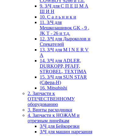
COWBOY 9266 и т.п.
9. З/Ч для С П Е Ц М А
Ш И Н
10. С а л ь н и к и
11. З/Ч для
Мешкозашивок GK - 9 ,
JK T - 26 и т.д.
12. З/Ч для Дыроколов и
Спекателей
13. З/Ч для M I N E R V
A
14. З/Ч для ADLER,
DURKOPP, PFAFF,
STROBEL, TEXTIMA
15. З/Ч для SUN STAR
(Сфера-Н)
16. Mitsubishi
2. Запчасти к
ОТЕЧЕСТВЕННОМУ
оборудованию
3. Винты расходники
4. Запчасти к НОЖАМ и
отрезным линейкам
З/Ч для Бейкорезки
З/Ч для машин нарезания