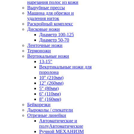
нарезания полос из кожи
Вырубные прессы
Машина для обрезки и
удаления ниток
Раскройный комплекс
Дисковые ножи
Диаметр 100-125
Диаметр 50-70
Ленточные ножи
Термоножи
Вертикальные ножи
13-15"
Векртикальные ножи для
поролона
10" (210мм)
12" (260мм)
5" (80мм)
6" (110мм)
8" (160мм)
Бейкорезки
Дыроколы / спекатели
Отрезные линейки
Автоматические и
полуАвтоматические
Ручной МЕХАНИЗМ