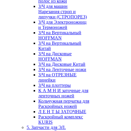
полос из кожи
З/Ч для машин
Нарезания строп и
липучки (СТРОПОРЕЗ)
З/Ч для Электроножниц
и Термоножей
З/Ч на Вертикальный
HOFFMAN
З/Ч на Вертикальный
Китай
З/Ч на Дисковые
HOFFMAN
З/Ч на Дисковые Китай
З/Ч на Ленточные ножи
З/Ч на ОТРЕЗНЫЕ
линейки
З/Ч на плоттеры
К А М Н И заточные для
ленточных ножей
Кольчужная перчатка для
Раскройных ножей
Л Е Н Т Ы ЗАТОЧНЫЕ
Раскройный комплекс
KURIS
5. Запчасти для ЭЛ.