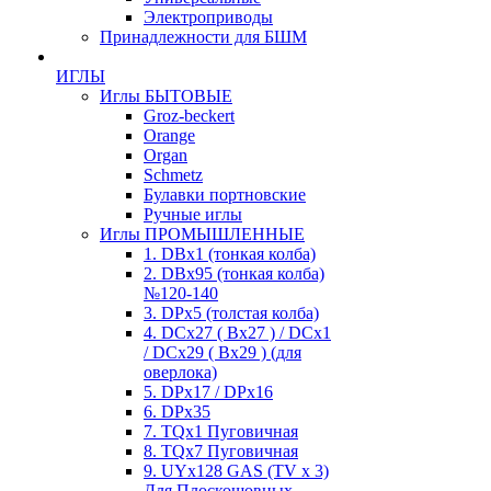
Электроприводы
Принадлежности для БШМ
ИГЛЫ
Иглы БЫТОВЫЕ
Groz-beckert
Orange
Organ
Schmetz
Булавки портновские
Ручные иглы
Иглы ПРОМЫШЛЕННЫЕ
1. DBx1 (тонкая колба)
2. DBx95 (тонкая колба)
№120-140
3. DPx5 (толстая колба)
4. DCx27 ( Bx27 ) / DCx1
/ DCx29 ( Bx29 ) (для
оверлока)
5. DPx17 / DPx16
6. DPx35
7. TQx1 Пуговичная
8. TQx7 Пуговичная
9. UYx128 GAS (TV x 3)
Для Плоскошовных