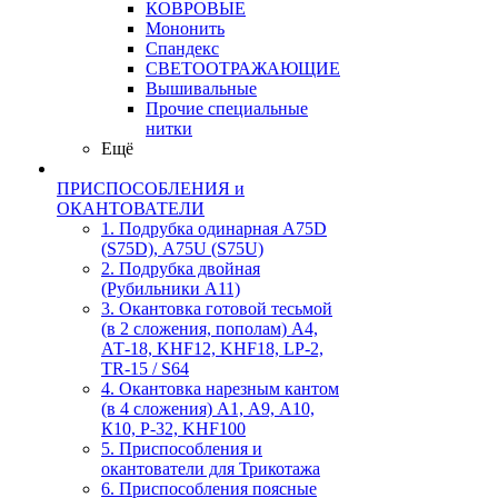
КОВРОВЫЕ
Мононить
Спандекс
СВЕТООТРАЖАЮЩИЕ
Вышивальные
Прочие специальные
нитки
Ещё
ПРИСПОСОБЛЕНИЯ и
ОКАНТОВАТЕЛИ
1. Подрубка одинарная А75D
(S75D), А75U (S75U)
2. Подрубка двойная
(Рубильники А11)
3. Окантовка готовой тесьмой
(в 2 сложения, пополам) А4,
АТ-18, KHF12, KHF18, LP-2,
TR-15 / S64
4. Окантовка нарезным кантом
(в 4 сложения) А1, А9, А10,
К10, Р-32, KHF100
5. Приспособления и
окантователи для Трикотажа
6. Приспособления поясные