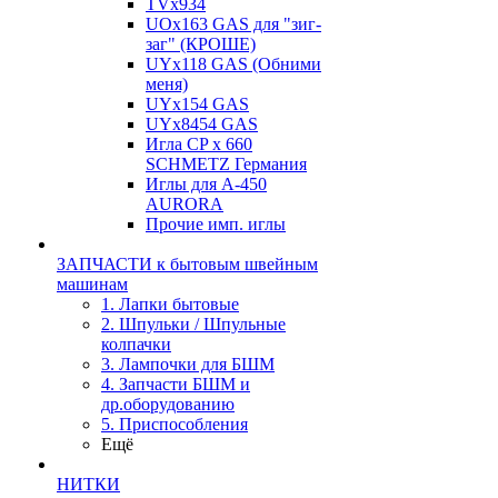
TVх934
UOx163 GAS для "зиг-
заг" (КРОШЕ)
UYx118 GAS (Обними
меня)
UYx154 GAS
UYx8454 GAS
Игла CP х 660
SCHMETZ Германия
Иглы для А-450
AURORA
Прочие имп. иглы
ЗАПЧАСТИ к бытовым швейным
машинам
1. Лапки бытовые
2. Шпульки / Шпульные
колпачки
3. Лампочки для БШМ
4. Запчасти БШМ и
др.оборудованию
5. Приспособления
Ещё
НИТКИ