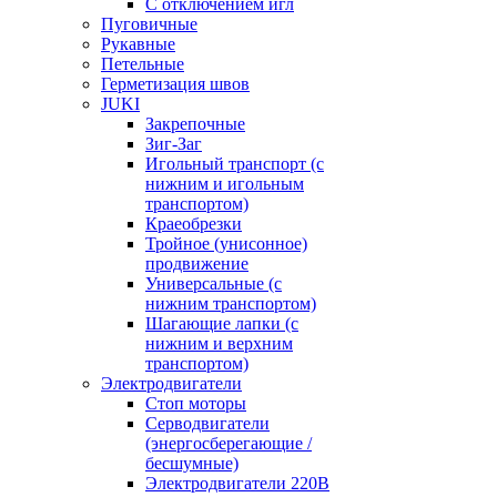
С отключением игл
Пуговичные
Рукавные
Петельные
Герметизация швов
JUKI
Закрепочные
Зиг-Заг
Игольный транспорт (с
нижним и игольным
транспортом)
Краеобрезки
Тройное (унисонное)
продвижение
Универсальные (с
нижним транспортом)
Шагающие лапки (с
нижним и верхним
транспортом)
Электродвигатели
Стоп моторы
Серводвигатели
(энергосберегающие /
бесшумные)
Электродвигатели 220В