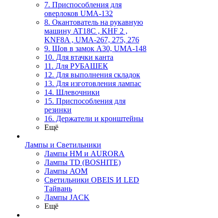
7. Приспособления для
оверлоков UMA-132
8. Окантователь на рукавную
машину AT18C , KHF 2 ,
KNF8A , UMA-267, 275, 276
9. Шов в замок А30, UMA-148
10. Для втачки канта
11. Для РУБАШЕК
12. Для выполнения складок
13. Для изготовления лампас
14. Шлевочники
15. Приспособления для
резинки
16. Держатели и кронштейны
Ещё
Лампы и Светильники
Лампы HM и AURORA
Лампы TD (BOSHITE)
Лампы АОМ
Светильники OBEIS И LED
Тайвань
Лампы JACK
Ещё