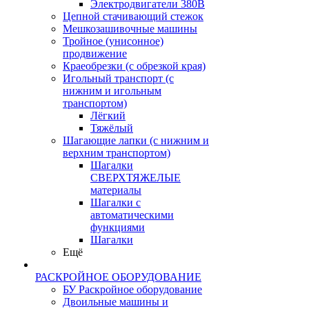
Электродвигатели 380В
Цепной стачивающий стежок
Мешкозашивочные машины
Тройное (унисонное)
продвижение
Краеобрезки (с обрезкой края)
Игольный транспорт (с
нижним и игольным
транспортом)
Лёгкий
Тяжёлый
Шагающие лапки (с нижним и
верхним транспортом)
Шагалки
СВЕРХТЯЖЕЛЫЕ
материалы
Шагалки с
автоматическими
функциями
Шагалки
Ещё
РАСКРОЙНОЕ ОБОРУДОВАНИЕ
БУ Раскройное оборудование
Двоильные машины и