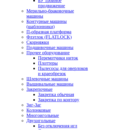
БУ Тройное
продвижение
Мерильно-браковочные
машины
Контурные машины
(шаблонники)
П-образная платформа
Флэтлок (FLATLOCK)
Скорняжки
Подшивочные машины
Прочее оборудование
Перемотчики ниток
Плоттеры
Пылесосы для оверлоков
и краеобрезок
Шлевочные машины
Вышивальные машины
Закрепочные
Закрепка обычная
Закрепка по контору
Зиг-Заг
Колонковые
Многоигольные
Двухигольные
Без отключения игл