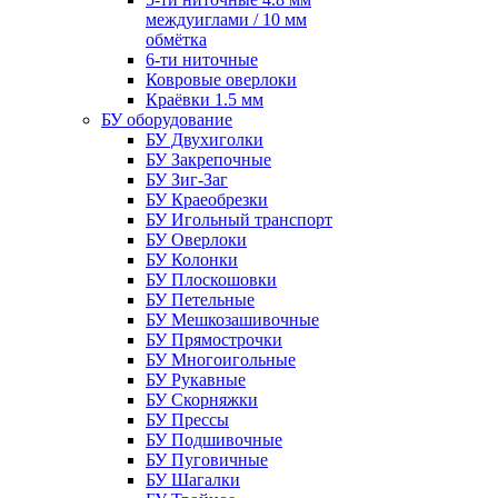
междуиглами / 10 мм
обмётка
6-ти ниточные
Ковровые оверлоки
Краёвки 1.5 мм
БУ оборудование
БУ Двухиголки
БУ Закрепочные
БУ Зиг-Заг
БУ Краеобрезки
БУ Игольный транспорт
БУ Оверлоки
БУ Колонки
БУ Плоскошовки
БУ Петельные
БУ Мешкозашивочные
БУ Прямострочки
БУ Многоигольные
БУ Рукавные
БУ Скорняжки
БУ Прессы
БУ Подшивочные
БУ Пуговичные
БУ Шагалки