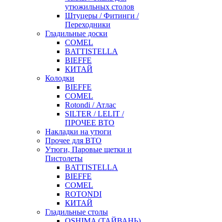
утюжильных столов
Штуцеры / Фитинги /
Переходники
Гладильные доски
COMEL
BATTISTELLA
BIEFFE
КИТАЙ
Колодки
BIEFFE
COMEL
Rotondi / Атлас
SILTER / LELIT /
ПРОЧЕЕ ВТО
Накладки на утюги
Прочее для ВТО
Утюги, Паровые щетки и
Пистолеты
BATTISTELLA
BIEFFE
COMEL
ROTONDI
КИТАЙ
Гладильные столы
OSHIMA (ТАЙВАНЬ)