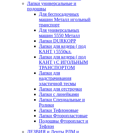
Лапки универсальные и
подошвы
Для беспосадочных
машин Металл игольный
транспорт
Для универсальных
машин 5550 Металл
Лапки DURKOPP
Лапки для кедера ( под
КАНТ ) 5550кл.
Лапки для кедера ( под
КАНТ ) С ИГОЛЬНЫМ
ТРАНСПОРТОМ
Лапки для
надстрачивания
эластичной тесмы
Лапки для отстрочки
Лапки с линейками
Лапки Специальные и
Ролики
Лапки Тефлоновые
Лапки Фторопластовые
Подошвы Фторопласт и
Тефлон
ЛЕЗВИЯ и Ленты РЛМ и