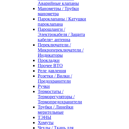
Аварийные клапаны
Манометры / Трубки
манометра
Пароклапаны / Катушки
пароклапана
Парошланги /
Электрокабеля / Защита
кабеля+ антенна
Переключатели /
Микропереключатели /
Индикаторы
Прокладки
Прочее ВТО
Реле давления
Розетки / Вилки /
Предохранители
Ручки
Термостаты /
Терморегуляторы /
Термопредохранители
Трубки / Линейки
мерительные
ТЭНЫ
Хомуты
Чехлы / Ткань для