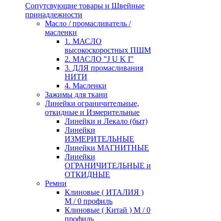
Сопутсвующие товары и Швейные
принадлежности
Масло / промасливатель /
масленки
1. МАСЛО
высокоскоростных ПШМ
2. МАСЛО "J U K I"
3. ДЛЯ промасливания
НИТИ
4. Масленки
Зажимы для ткани
Линейки ограничительные,
откидные и Измерительные
Линейки и Лекало (быт)
Линейки
ИЗМЕРИТЕЛЬНЫЕ
Линейки МАГНИТНЫЕ
Линейки
ОГРАНИЧИТЕЛЬНЫЕ и
ОТКИДНЫЕ
Ремни
Клиновые ( ИТАЛИЯ )
М / 0 профиль
Клиновые ( Китай ) М / 0
профиль