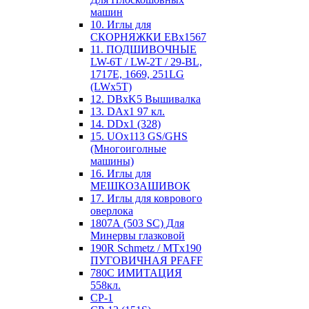
машин
10. Иглы для
СКОРНЯЖКИ EBx1567
11. ПОДШИВОЧНЫЕ
LW-6T / LW-2T / 29-BL,
1717E, 1669, 251LG
(LWx5T)
12. DBxK5 Вышивалка
13. DAx1 97 кл.
14. DDx1 (328)
15. UOx113 GS/GHS
(Многоиголные
машины)
16. Иглы для
МЕШКОЗАШИВОК
17. Иглы для коврового
оверлока
1807А (503 SC) Для
Минервы глазковой
190R Schmetz / MTx190
ПУГОВИЧНАЯ PFAFF
780С ИМИТАЦИЯ
558кл.
CP-1