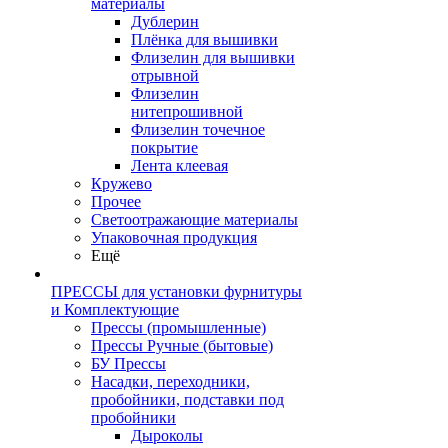
материалы
Дублерин
Плёнка для вышивки
Флизелин для вышивки
отрывной
Флизелин
нитепрошивной
Флизелин точечное
покрытие
Лента клеевая
Кружево
Прочее
Светоотражающие материалы
Упаковочная продукция
Ещё
ПРЕССЫ для установки фурнитуры
и Комплектующие
Прессы (промышленные)
Прессы Ручные (бытовые)
БУ Прессы
Насадки, переходники,
пробойники, подставки под
пробойники
Дыроколы