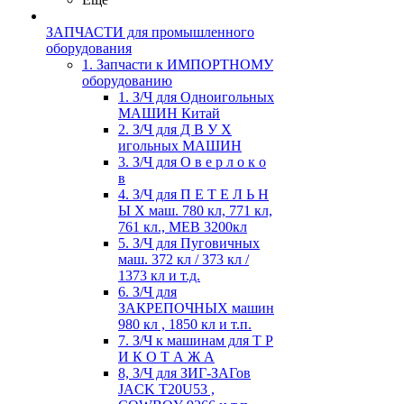
ЗАПЧАСТИ для промышленного
оборудования
1. Запчасти к ИМПОРТНОМУ
оборудованию
1. З/Ч для Одноигольных
МАШИН Китай
2. З/Ч для Д В У Х
игольных МАШИН
3. З/Ч для О в е р л о к о
в
4. З/Ч для П Е Т Е Л Ь Н
Ы Х маш. 780 кл, 771 кл,
761 кл., MEB 3200кл
5. З/Ч для Пуговичных
маш. 372 кл / 373 кл /
1373 кл и т.д.
6. З/Ч для
ЗАКРЕПОЧНЫХ машин
980 кл , 1850 кл и т.п.
7. З/Ч к машинам для Т Р
И К О Т А Ж А
8, З/Ч для ЗИГ-ЗАГов
JACK Т20U53 ,