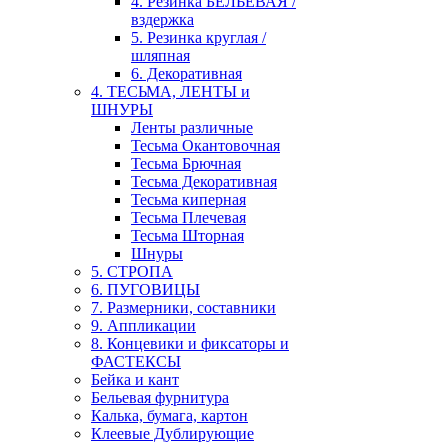
4. Резинка БЕЛЬЕВАЯ /
вздержка
5. Резинка круглая /
шляпная
6. Декоративная
4. ТЕСЬМА, ЛЕНТЫ и
ШНУРЫ
Ленты различные
Тесьма Окантовочная
Тесьма Брючная
Тесьма Декоративная
Тесьма киперная
Тесьма Плечевая
Тесьма Шторная
Шнуры
5. СТРОПА
6. ПУГОВИЦЫ
7. Размерники, составники
9. Аппликации
8. Концевики и фиксаторы и
ФАСТЕКСЫ
Бейка и кант
Бельевая фурнитура
Калька, бумага, картон
Клеевые Дублирующие