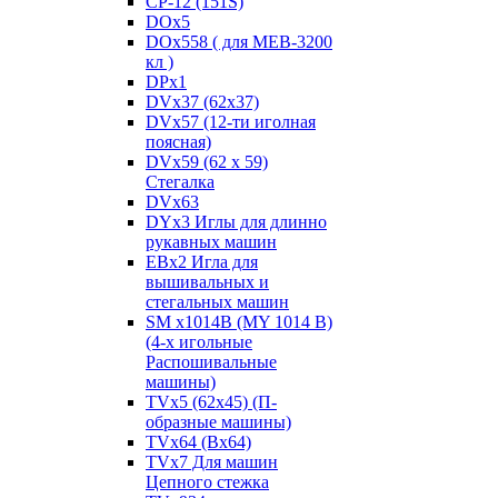
CP-12 (151S)
DOx5
DOx558 ( для MEB-3200
кл )
DPx1
DVx37 (62x37)
DVx57 (12-ти иголная
поясная)
DVx59 (62 x 59)
Стегалка
DVx63
DYx3 Иглы для длинно
рукавных машин
EBx2 Игла для
вышивальных и
стегальных машин
SM x1014B (MY 1014 B)
(4-х игольные
Распошивальные
машины)
TVх5 (62х45) (П-
образные машины)
TVх64 (Вх64)
TVх7 Для машин
Цепного стежка