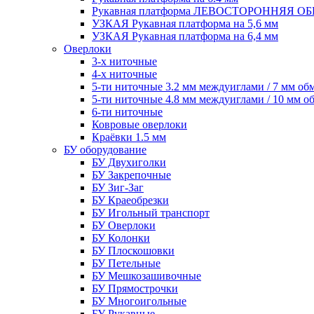
Рукавная платформа ЛЕВОСТОРОННЯЯ 
УЗКАЯ Рукавная платформа на 5,6 мм
УЗКАЯ Рукавная платформа на 6,4 мм
Оверлоки
3-х ниточные
4-х ниточные
5-ти ниточные 3.2 мм междуиглами / 7 мм об
5-ти ниточные 4.8 мм междуиглами / 10 мм о
6-ти ниточные
Ковровые оверлоки
Краёвки 1.5 мм
БУ оборудование
БУ Двухиголки
БУ Закрепочные
БУ Зиг-Заг
БУ Краеобрезки
БУ Игольный транспорт
БУ Оверлоки
БУ Колонки
БУ Плоскошовки
БУ Петельные
БУ Мешкозашивочные
БУ Прямострочки
БУ Многоигольные
БУ Рукавные