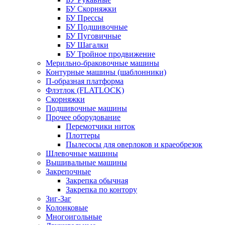
БУ Скорняжки
БУ Прессы
БУ Подшивочные
БУ Пуговичные
БУ Шагалки
БУ Тройное продвижение
Мерильно-браковочные машины
Контурные машины (шаблонники)
П-образная платформа
Флэтлок (FLATLOCK)
Скорняжки
Подшивочные машины
Прочее оборудование
Перемотчики ниток
Плоттеры
Пылесосы для оверлоков и краеобрезок
Шлевочные машины
Вышивальные машины
Закрепочные
Закрепка обычная
Закрепка по контору
Зиг-Заг
Колонковые
Многоигольные