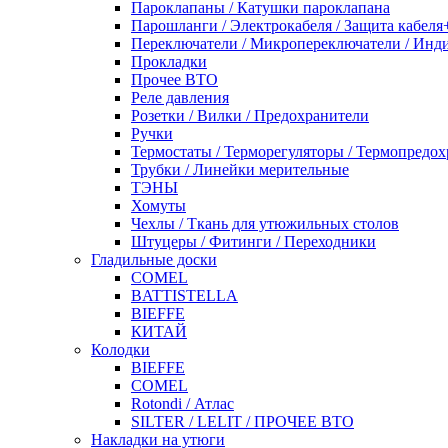
Пароклапаны / Катушки пароклапана
Парошланги / Электрокабеля / Защита кабеля
Переключатели / Микропереключатели / Инд
Прокладки
Прочее ВТО
Реле давления
Розетки / Вилки / Предохранители
Ручки
Термостаты / Терморегуляторы / Термопредо
Трубки / Линейки мерительные
ТЭНЫ
Хомуты
Чехлы / Ткань для утюжильных столов
Штуцеры / Фитинги / Переходники
Гладильные доски
COMEL
BATTISTELLA
BIEFFE
КИТАЙ
Колодки
BIEFFE
COMEL
Rotondi / Атлас
SILTER / LELIT / ПРОЧЕЕ ВТО
Накладки на утюги