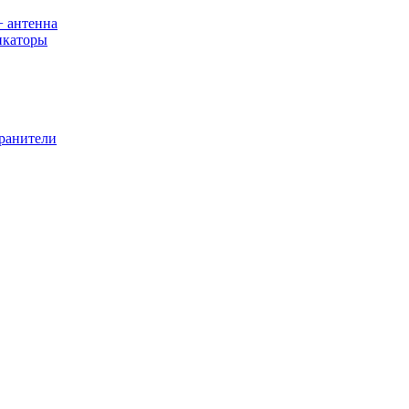
+ антенна
икаторы
хранители