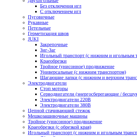
Двухигольные
Без отключения игл
С отключением игл
Пуговичные
Рукавные
Петельные
Герметизация швов
JUKI
Закрепочные
Зиг-Заг
Игольный транспорт (с нижним и игольным 
Краеобрезки
Тройное (унисонное) продвижение
Универсальные (с нижним транспортом)
Шагающие лапки (с нижним и верхним транс
Электродвигатели
Стоп моторы
Серводвигатели (энергосберегающие / бесшу
Электродвигатели 220В
Электродвигатели 380В
Цепной стачивающий стежок
Мешкозашивочные машины
Тройное (унисонное) продвижение
Краеобрезки (с обрезкой края)
Игольный транспорт (с нижним и игольным транс