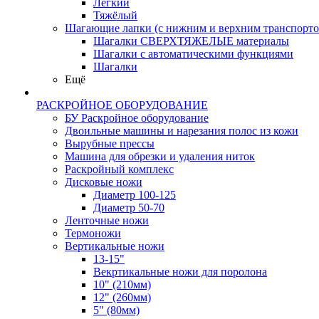
Лёгкий
Тяжёлый
Шагающие лапки (с нижним и верхним транспорто
Шагалки СВЕРХТЯЖЕЛЫЕ материалы
Шагалки с автоматическими функциями
Шагалки
Ещё
РАСКРОЙНОЕ ОБОРУДОВАНИЕ
БУ Раскройное оборудование
Двоильные машины и нарезания полос из кожи
Вырубные прессы
Машина для обрезки и удаления ниток
Раскройный комплекс
Дисковые ножи
Диаметр 100-125
Диаметр 50-70
Ленточные ножи
Термоножи
Вертикальные ножи
13-15"
Векртикальные ножи для поролона
10" (210мм)
12" (260мм)
5" (80мм)