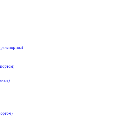
транспортом)
портом)
мные)
портом)