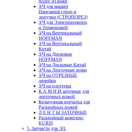
полос из кожи
З/Ч для машин
Нарезания строп и
липучки (СТРОПОРЕЗ)
З/Ч для Электроножниц
и Термоножей
З/Ч на Вертикальный
HOFFMAN
З/Ч на Вертикальный
Китай
З/Ч на Дисковые
HOFFMAN
З/Ч на Дисковые Китай
З/Ч на Ленточные ножи
З/Ч на ОТРЕЗНЫЕ
линейки
З/Ч на плоттеры
К А М Н И заточные для
ленточных ножей
Кольчужная перчатка для
Раскройных ножей
Л Е Н Т Ы ЗАТОЧНЫЕ
Раскройный комплекс
KURIS
5. Запчасти для ЭЛ.