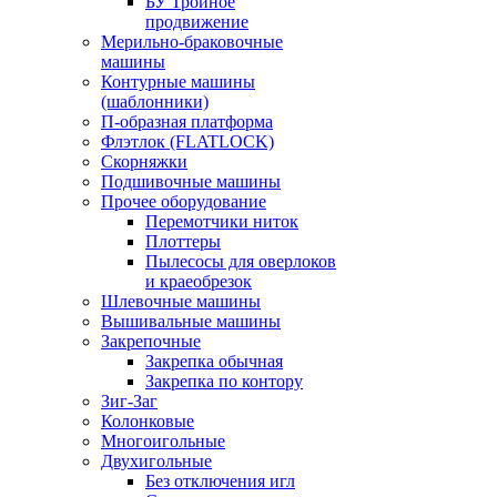
БУ Тройное
продвижение
Мерильно-браковочные
машины
Контурные машины
(шаблонники)
П-образная платформа
Флэтлок (FLATLOCK)
Скорняжки
Подшивочные машины
Прочее оборудование
Перемотчики ниток
Плоттеры
Пылесосы для оверлоков
и краеобрезок
Шлевочные машины
Вышивальные машины
Закрепочные
Закрепка обычная
Закрепка по контору
Зиг-Заг
Колонковые
Многоигольные
Двухигольные
Без отключения игл