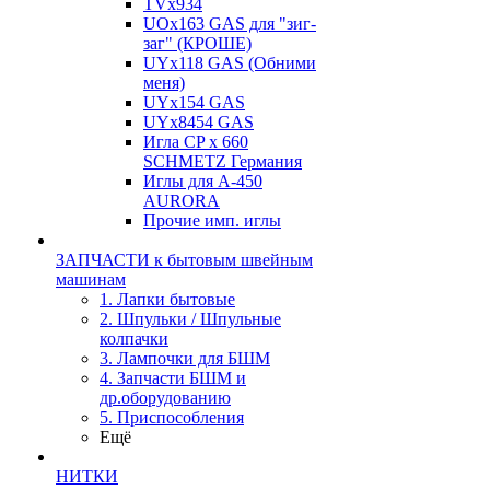
TVх934
UOx163 GAS для "зиг-
заг" (КРОШЕ)
UYx118 GAS (Обними
меня)
UYx154 GAS
UYx8454 GAS
Игла CP х 660
SCHMETZ Германия
Иглы для А-450
AURORA
Прочие имп. иглы
ЗАПЧАСТИ к бытовым швейным
машинам
1. Лапки бытовые
2. Шпульки / Шпульные
колпачки
3. Лампочки для БШМ
4. Запчасти БШМ и
др.оборудованию
5. Приспособления
Ещё
НИТКИ