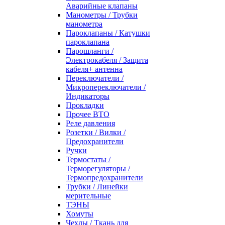
Аварийные клапаны
Манометры / Трубки
манометра
Пароклапаны / Катушки
пароклапана
Парошланги /
Электрокабеля / Защита
кабеля+ антенна
Переключатели /
Микропереключатели /
Индикаторы
Прокладки
Прочее ВТО
Реле давления
Розетки / Вилки /
Предохранители
Ручки
Термостаты /
Терморегуляторы /
Термопредохранители
Трубки / Линейки
мерительные
ТЭНЫ
Хомуты
Чехлы / Ткань для