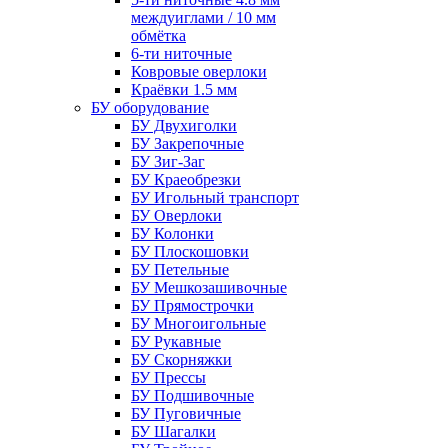
междуиглами / 10 мм
обмётка
6-ти ниточные
Ковровые оверлоки
Краёвки 1.5 мм
БУ оборудование
БУ Двухиголки
БУ Закрепочные
БУ Зиг-Заг
БУ Краеобрезки
БУ Игольный транспорт
БУ Оверлоки
БУ Колонки
БУ Плоскошовки
БУ Петельные
БУ Мешкозашивочные
БУ Прямострочки
БУ Многоигольные
БУ Рукавные
БУ Скорняжки
БУ Прессы
БУ Подшивочные
БУ Пуговичные
БУ Шагалки