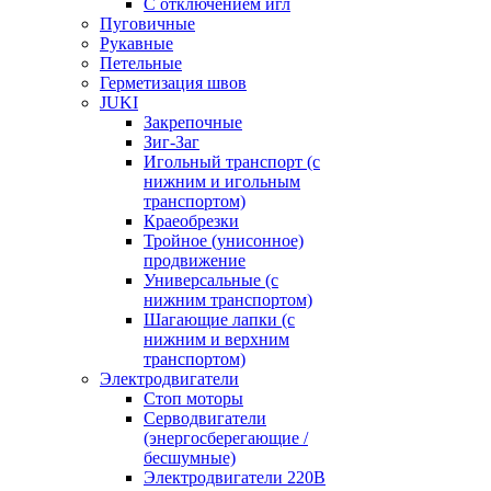
С отключением игл
Пуговичные
Рукавные
Петельные
Герметизация швов
JUKI
Закрепочные
Зиг-Заг
Игольный транспорт (с
нижним и игольным
транспортом)
Краеобрезки
Тройное (унисонное)
продвижение
Универсальные (с
нижним транспортом)
Шагающие лапки (с
нижним и верхним
транспортом)
Электродвигатели
Стоп моторы
Серводвигатели
(энергосберегающие /
бесшумные)
Электродвигатели 220В