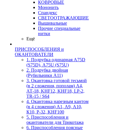
КОВРОВЫЕ
Мононить
Спандекс
СВЕТООТРАЖАЮЩИЕ
Вышивальные
Прочие специальные
нитки
Ещё
ПРИСПОСОБЛЕНИЯ и
ОКАНТОВАТЕЛИ
1. Подрубка одинарная А75D
(S75D), А75U (S75U)
2. Подрубка двойная
(Рубильники А11)
3. Окантовка готовой тесьмой
(в 2 сложения, пополам) А4,
АТ-18, KHF12, KHF18, LP-2,
TR-15 / S64
4. Окантовка нарезным кантом
(в 4 сложения) А1, А9, А10,
К10, Р-32, KHF100
5. Приспособления и
окантователи для Трикотажа
6. Приспособления поясные