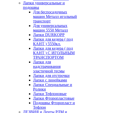
Лапки универсальные и
подошвы
Для беспосадочных
машин Металл игольный
транспорт
Для универсальных
машин 5550 Металл
Лапки DURKOPP
Лапки для кедера ( под
КАНТ ) 5550кл.
Лапки для кедера ( под
КАНТ ) С ИГОЛЬНЫМ
ТРАНСПОРТОМ
Лапки для
надстрачивания
эластичной тесмы
Лапки для отстрочки
Лапки с линейками
Лапки Специальные и
Ролики
Лапки Тефлоновые
Лапки Фторопластовые
Подошвы Фторопласт и
Тефлон
ЛЕЗВИЯ и Ленты РЛМ и