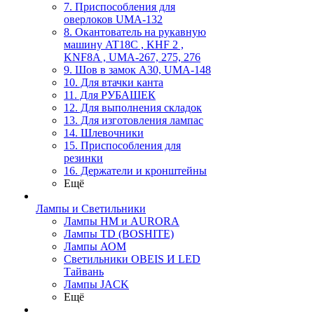
7. Приспособления для
оверлоков UMA-132
8. Окантователь на рукавную
машину AT18C , KHF 2 ,
KNF8A , UMA-267, 275, 276
9. Шов в замок А30, UMA-148
10. Для втачки канта
11. Для РУБАШЕК
12. Для выполнения складок
13. Для изготовления лампас
14. Шлевочники
15. Приспособления для
резинки
16. Держатели и кронштейны
Ещё
Лампы и Светильники
Лампы HM и AURORA
Лампы TD (BOSHITE)
Лампы АОМ
Светильники OBEIS И LED
Тайвань
Лампы JACK
Ещё