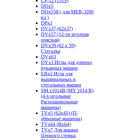
CP-12 (151S)
DOx5
DOx558 ( для MEB-3200
кл )
DPx1
DVx37 (62x37)
DVx57 (12-ти иголная
поясная)
DVx59 (62 x 59)
Стегалка
DVx63
DYx3 Иглы для длинно
рукавных машин
EBx2 Игла для
вышивальных и
стегальных машин
SM x1014B (MY 1014 B)
(4-х игольные
Распошивальные
машины)
TVх5 (62х45) (П-
образные машины)
TVх64 (Вх64)
TVх7 Для машин
Цепного стежка