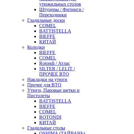
утюжильных столов
Штуцеры / Фитинги /
Переходники
Гладильные доски
COMEL
BATTISTELLA
BIEFFE
КИТАЙ
Колодки
BIEFFE
COMEL
Rotondi / Атлас
SILTER / LELIT /
ПРОЧЕЕ ВТО
Накладки на утюги
Прочее для ВТО
Утюги, Паровые щетки и
Пистолеты
BATTISTELLA
BIEFFE
COMEL
ROTONDI
КИТАЙ
Гладильные столы
OSHIMA (ТАЙВАНЬ)