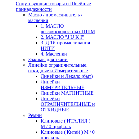
Сопутсвующие товары и Швейные
принадлежности
Масло / промасливатель /
масленки
1. МАСЛО
высокоскоростных ПШМ
2. МАСЛО "J U K I"
3. ДЛЯ промасливания
НИТИ
4. Масленки
Зажимы для ткани
Линейки ограничительные,
откидные и Измерительные
Линейки и Лекало (быт)
Линейки
ИЗМЕРИТЕЛЬНЫЕ
Линейки МАГНИТНЫЕ
Линейки
ОГРАНИЧИТЕЛЬНЫЕ и
ОТКИДНЫЕ
Ремни
Клиновые ( ИТАЛИЯ )
М / 0 профиль
Клиновые ( Китай ) М / 0
профиль