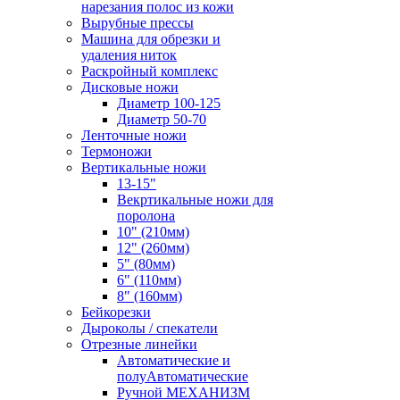
нарезания полос из кожи
Вырубные прессы
Машина для обрезки и
удаления ниток
Раскройный комплекс
Дисковые ножи
Диаметр 100-125
Диаметр 50-70
Ленточные ножи
Термоножи
Вертикальные ножи
13-15"
Векртикальные ножи для
поролона
10" (210мм)
12" (260мм)
5" (80мм)
6" (110мм)
8" (160мм)
Бейкорезки
Дыроколы / спекатели
Отрезные линейки
Автоматические и
полуАвтоматические
Ручной МЕХАНИЗМ