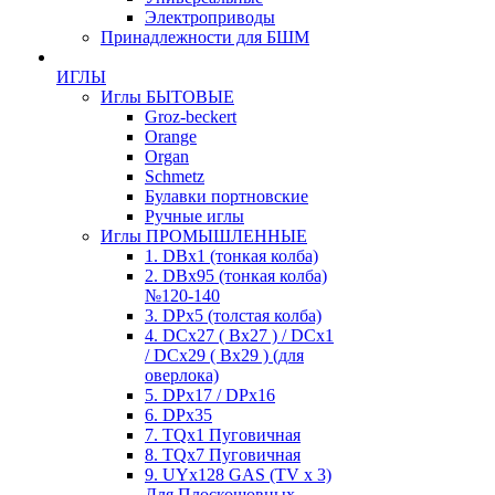
Электроприводы
Принадлежности для БШМ
ИГЛЫ
Иглы БЫТОВЫЕ
Groz-beckert
Orange
Organ
Schmetz
Булавки портновские
Ручные иглы
Иглы ПРОМЫШЛЕННЫЕ
1. DBx1 (тонкая колба)
2. DBx95 (тонкая колба)
№120-140
3. DPx5 (толстая колба)
4. DCx27 ( Bx27 ) / DCx1
/ DCx29 ( Bx29 ) (для
оверлока)
5. DPx17 / DPx16
6. DPx35
7. TQx1 Пуговичная
8. TQx7 Пуговичная
9. UYx128 GAS (TV x 3)
Для Плоскошовных