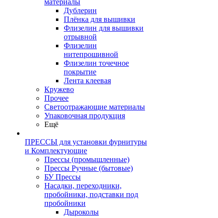
материалы
Дублерин
Плёнка для вышивки
Флизелин для вышивки
отрывной
Флизелин
нитепрошивной
Флизелин точечное
покрытие
Лента клеевая
Кружево
Прочее
Светоотражающие материалы
Упаковочная продукция
Ещё
ПРЕССЫ для установки фурнитуры
и Комплектующие
Прессы (промышленные)
Прессы Ручные (бытовые)
БУ Прессы
Насадки, переходники,
пробойники, подставки под
пробойники
Дыроколы