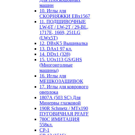
машин
10. Иглы для
СКОРНЯЖКИ EBx1567
11. ПОДШИВОЧНЫЕ
LW-6T / LW-2T / 29-BL,
1717E, 1669, 251LG
(LWx5T)
12. DBxK5 Вышивалка
13. DAx1 97 кл.
14. DDx1 (328)
15. UOx113 GS/GHS
(Многоиголные
машины)
16. Иглы для
МЕШКОЗАШИВОК
17. Иглы для коврового
оверлока
1807А (503 SC) Для
Минервы глазковой
190R Schmetz / MTx190
ПУГОВИЧНАЯ PFAFF
780С ИМИТАЦИЯ
558кл.
CP-1