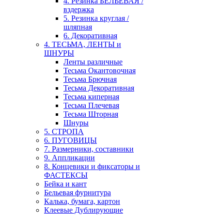
4. Резинка БЕЛЬЕВАЯ /
вздержка
5. Резинка круглая /
шляпная
6. Декоративная
4. ТЕСЬМА, ЛЕНТЫ и
ШНУРЫ
Ленты различные
Тесьма Окантовочная
Тесьма Брючная
Тесьма Декоративная
Тесьма киперная
Тесьма Плечевая
Тесьма Шторная
Шнуры
5. СТРОПА
6. ПУГОВИЦЫ
7. Размерники, составники
9. Аппликации
8. Концевики и фиксаторы и
ФАСТЕКСЫ
Бейка и кант
Бельевая фурнитура
Калька, бумага, картон
Клеевые Дублирующие