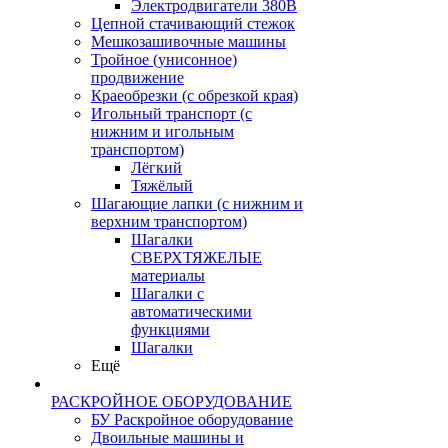
Электродвигатели 380В
Цепной стачивающий стежок
Мешкозашивочные машины
Тройное (унисонное)
продвижение
Краеобрезки (с обрезкой края)
Игольный транспорт (с
нижним и игольным
транспортом)
Лёгкий
Тяжёлый
Шагающие лапки (с нижним и
верхним транспортом)
Шагалки
СВЕРХТЯЖЕЛЫЕ
материалы
Шагалки с
автоматическими
функциями
Шагалки
Ещё
РАСКРОЙНОЕ ОБОРУДОВАНИЕ
БУ Раскройное оборудование
Двоильные машины и