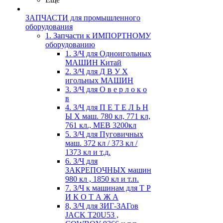
ЗАПЧАСТИ для промышленного
оборудования
1. Запчасти к ИМПОРТНОМУ
оборудованию
1. З/Ч для Одноигольных
МАШИН Китай
2. З/Ч для Д В У Х
игольных МАШИН
3. З/Ч для О в е р л о к о
в
4. З/Ч для П Е Т Е Л Ь Н
Ы Х маш. 780 кл, 771 кл,
761 кл., MEB 3200кл
5. З/Ч для Пуговичных
маш. 372 кл / 373 кл /
1373 кл и т.д.
6. З/Ч для
ЗАКРЕПОЧНЫХ машин
980 кл , 1850 кл и т.п.
7. З/Ч к машинам для Т Р
И К О Т А Ж А
8, З/Ч для ЗИГ-ЗАГов
JACK Т20U53 ,