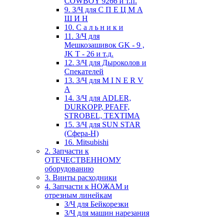
COWBOY 9266 и т.п.
9. З/Ч для С П Е Ц М А
Ш И Н
10. С а л ь н и к и
11. З/Ч для
Мешкозашивок GK - 9 ,
JK T - 26 и т.д.
12. З/Ч для Дыроколов и
Спекателей
13. З/Ч для M I N E R V
A
14. З/Ч для ADLER,
DURKOPP, PFAFF,
STROBEL, TEXTIMA
15. З/Ч для SUN STAR
(Сфера-Н)
16. Mitsubishi
2. Запчасти к
ОТЕЧЕСТВЕННОМУ
оборудованию
3. Винты расходники
4. Запчасти к НОЖАМ и
отрезным линейкам
З/Ч для Бейкорезки
З/Ч для машин нарезания