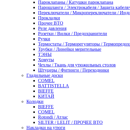
Пароклапаны / Катушки пароклапана
Парошланги / Электрокабеля / Защита кабеля
Переключатели / Микропереключатели / Инд
Прокладки
Прочее ВТО
Реле давления
Розетки / Вилки / Предохранители
Ручки
Термостаты / Терморегуляторы / Термопредо
Трубки / Линейки мерительные
ТЭНЫ
Хомуты
Чехлы / Ткань для утюжильных столов
Штуцеры / Фитинги / Переходники
Гладильные доски
COMEL
BATTISTELLA
BIEFFE
КИТАЙ
Колодки
BIEFFE
COMEL
Rotondi / Атлас
SILTER / LELIT / ПРОЧЕЕ ВТО
Накладки на утюги