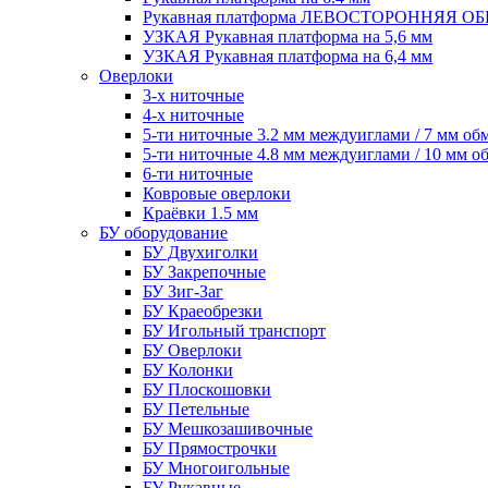
Рукавная платформа ЛЕВОСТОРОННЯЯ 
УЗКАЯ Рукавная платформа на 5,6 мм
УЗКАЯ Рукавная платформа на 6,4 мм
Оверлоки
3-х ниточные
4-х ниточные
5-ти ниточные 3.2 мм междуиглами / 7 мм об
5-ти ниточные 4.8 мм междуиглами / 10 мм о
6-ти ниточные
Ковровые оверлоки
Краёвки 1.5 мм
БУ оборудование
БУ Двухиголки
БУ Закрепочные
БУ Зиг-Заг
БУ Краеобрезки
БУ Игольный транспорт
БУ Оверлоки
БУ Колонки
БУ Плоскошовки
БУ Петельные
БУ Мешкозашивочные
БУ Прямострочки
БУ Многоигольные
БУ Рукавные