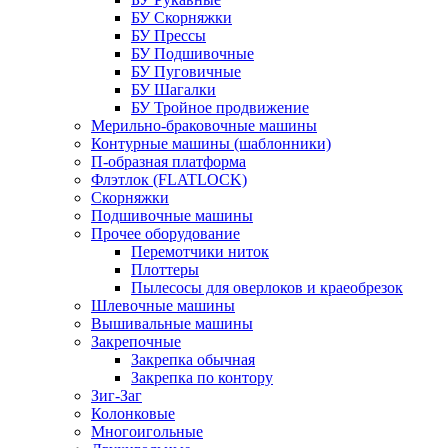
БУ Скорняжки
БУ Прессы
БУ Подшивочные
БУ Пуговичные
БУ Шагалки
БУ Тройное продвижение
Мерильно-браковочные машины
Контурные машины (шаблонники)
П-образная платформа
Флэтлок (FLATLOCK)
Скорняжки
Подшивочные машины
Прочее оборудование
Перемотчики ниток
Плоттеры
Пылесосы для оверлоков и краеобрезок
Шлевочные машины
Вышивальные машины
Закрепочные
Закрепка обычная
Закрепка по контору
Зиг-Заг
Колонковые
Многоигольные