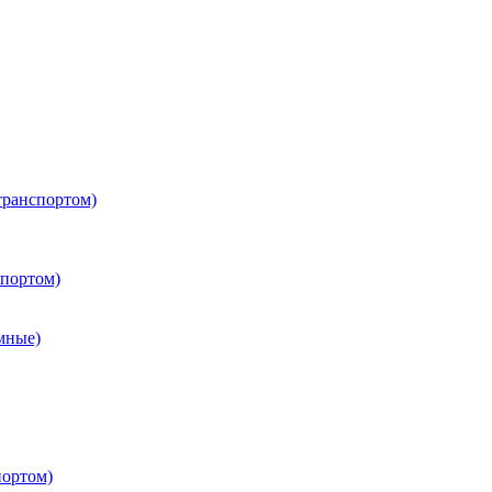
транспортом)
портом)
мные)
портом)