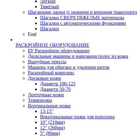
Лёгкий
Тяжёлый
Шагающие лапки (с нижним и верхним транспорто
Шагалки СВЕРХТЯЖЕЛЫЕ материалы
Шагалки с автоматическими функциями
Шагалки
Ещё
РАСКРОЙНОЕ ОБОРУДОВАНИЕ
БУ Раскройное оборудование
Двоильные машины и нарезания полос из кожи
Вырубные прессы
Машина для обрезки и удаления ниток
Раскройный комплекс
Дисковые ножи
Диаметр 100-125
Диаметр 50-70
Ленточные ножи
Термоножи
Вертикальные ножи
13-15"
Векртикальные ножи для поролона
10" (210мм)
12" (260мм)
5" (80мм)