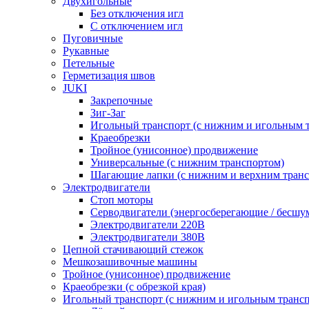
Двухигольные
Без отключения игл
С отключением игл
Пуговичные
Рукавные
Петельные
Герметизация швов
JUKI
Закрепочные
Зиг-Заг
Игольный транспорт (с нижним и игольным 
Краеобрезки
Тройное (унисонное) продвижение
Универсальные (с нижним транспортом)
Шагающие лапки (с нижним и верхним транс
Электродвигатели
Стоп моторы
Серводвигатели (энергосберегающие / бесшу
Электродвигатели 220В
Электродвигатели 380В
Цепной стачивающий стежок
Мешкозашивочные машины
Тройное (унисонное) продвижение
Краеобрезки (с обрезкой края)
Игольный транспорт (с нижним и игольным транс