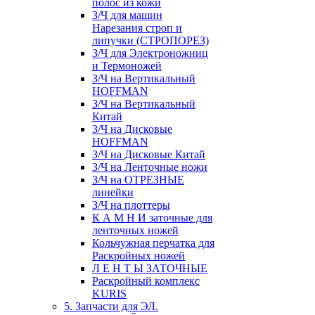
полос из кожи
З/Ч для машин
Нарезания строп и
липучки (СТРОПОРЕЗ)
З/Ч для Электроножниц
и Термоножей
З/Ч на Вертикальный
HOFFMAN
З/Ч на Вертикальный
Китай
З/Ч на Дисковые
HOFFMAN
З/Ч на Дисковые Китай
З/Ч на Ленточные ножи
З/Ч на ОТРЕЗНЫЕ
линейки
З/Ч на плоттеры
К А М Н И заточные для
ленточных ножей
Кольчужная перчатка для
Раскройных ножей
Л Е Н Т Ы ЗАТОЧНЫЕ
Раскройный комплекс
KURIS
5. Запчасти для ЭЛ.