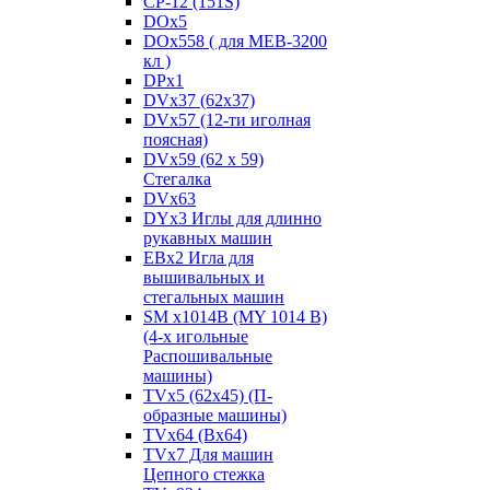
CP-12 (151S)
DOx5
DOx558 ( для MEB-3200
кл )
DPx1
DVx37 (62x37)
DVx57 (12-ти иголная
поясная)
DVx59 (62 x 59)
Стегалка
DVx63
DYx3 Иглы для длинно
рукавных машин
EBx2 Игла для
вышивальных и
стегальных машин
SM x1014B (MY 1014 B)
(4-х игольные
Распошивальные
машины)
TVх5 (62х45) (П-
образные машины)
TVх64 (Вх64)
TVх7 Для машин
Цепного стежка