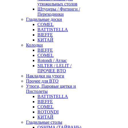
утюжильных столов
Штуцеры / Фитинги /
Переходники
Гладильные доски
COMEL
BATTISTELLA
BIEFFE
КИТАЙ
Колодки
BIEFFE
COMEL
Rotondi / Атлас
SILTER / LELIT /
ПРОЧЕЕ ВТО
Накладки на утюги
Прочее для ВТО
Утюги, Паровые щетки и
Пистолеты
BATTISTELLA
BIEFFE
COMEL
ROTONDI
КИТАЙ
Гладильные столы
OSHIMA (ТАЙВАНЬ)