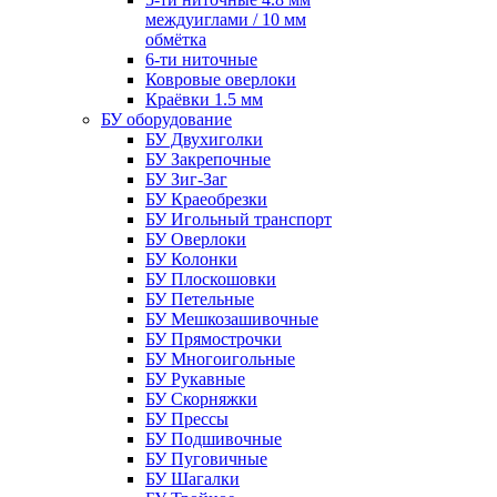
междуиглами / 10 мм
обмётка
6-ти ниточные
Ковровые оверлоки
Краёвки 1.5 мм
БУ оборудование
БУ Двухиголки
БУ Закрепочные
БУ Зиг-Заг
БУ Краеобрезки
БУ Игольный транспорт
БУ Оверлоки
БУ Колонки
БУ Плоскошовки
БУ Петельные
БУ Мешкозашивочные
БУ Прямострочки
БУ Многоигольные
БУ Рукавные
БУ Скорняжки
БУ Прессы
БУ Подшивочные
БУ Пуговичные
БУ Шагалки