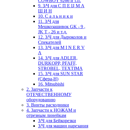
COWBOY 9266 и т.п.
9. З/Ч для С П Е Ц М А
Ш И Н
10. С а л ь н и к и
11. З/Ч для
Мешкозашивок GK - 9 ,
JK T - 26 и т.д.
12. З/Ч для Дыроколов и
Спекателей
13. З/Ч для M I N E R V
A
14. З/Ч для ADLER,
DURKOPP, PFAFF,
STROBEL, TEXTIMA
15. З/Ч для SUN STAR
(Сфера-Н)
16. Mitsubishi
2. Запчасти к
ОТЕЧЕСТВЕННОМУ
оборудованию
3. Винты расходники
4. Запчасти к НОЖАМ и
отрезным линейкам
З/Ч для Бейкорезки
З/Ч для машин нарезания