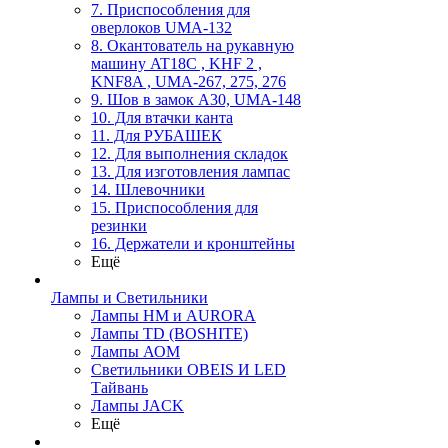
7. Приспособления для
оверлоков UMA-132
8. Окантователь на рукавную
машину AT18C , KHF 2 ,
KNF8A , UMA-267, 275, 276
9. Шов в замок А30, UMA-148
10. Для втачки канта
11. Для РУБАШЕК
12. Для выполнения складок
13. Для изготовления лампас
14. Шлевочники
15. Приспособления для
резинки
16. Держатели и кронштейны
Ещё
Лампы и Светильники
Лампы HM и AURORA
Лампы TD (BOSHITE)
Лампы АОМ
Светильники OBEIS И LED
Тайвань
Лампы JACK
Ещё