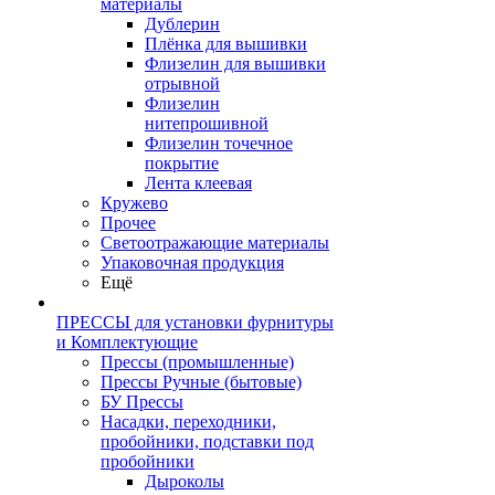
материалы
Дублерин
Плёнка для вышивки
Флизелин для вышивки
отрывной
Флизелин
нитепрошивной
Флизелин точечное
покрытие
Лента клеевая
Кружево
Прочее
Светоотражающие материалы
Упаковочная продукция
Ещё
ПРЕССЫ для установки фурнитуры
и Комплектующие
Прессы (промышленные)
Прессы Ручные (бытовые)
БУ Прессы
Насадки, переходники,
пробойники, подставки под
пробойники
Дыроколы