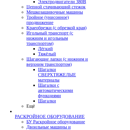
Электродвигатели 380В
Цепной стачивающий стежок
Мешкозашивочные машины
Тройное (унисонное)
продвижение
Краеобрезки (с обрезкой края)
Игольный транспорт (с
нижним и игольным
транспортом)
Лёгкий
Тяжёлый
Шагающие лапки (с нижним и
верхним транспортом)
Шагалки
СВЕРХТЯЖЕЛЫЕ
материалы
Шагалки с
автоматическими
функциями
Шагалки
Ещё
РАСКРОЙНОЕ ОБОРУДОВАНИЕ
БУ Раскройное оборудование
Двоильные машины и