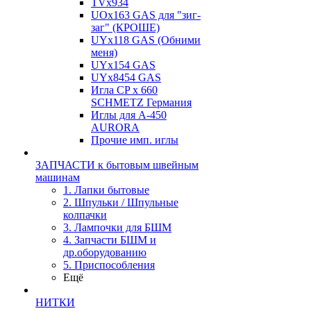
TVх934
UOx163 GAS для "зиг-
заг" (КРОШЕ)
UYx118 GAS (Обними
меня)
UYx154 GAS
UYx8454 GAS
Игла CP х 660
SCHMETZ Германия
Иглы для А-450
AURORA
Прочие имп. иглы
ЗАПЧАСТИ к бытовым швейным
машинам
1. Лапки бытовые
2. Шпульки / Шпульные
колпачки
3. Лампочки для БШМ
4. Запчасти БШМ и
др.оборудованию
5. Приспособления
Ещё
НИТКИ