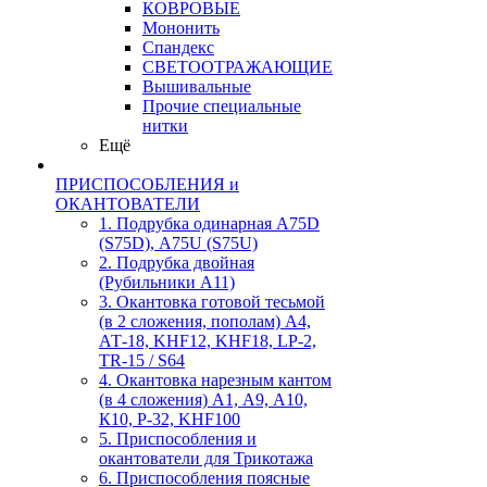
КОВРОВЫЕ
Мононить
Спандекс
СВЕТООТРАЖАЮЩИЕ
Вышивальные
Прочие специальные
нитки
Ещё
ПРИСПОСОБЛЕНИЯ и
ОКАНТОВАТЕЛИ
1. Подрубка одинарная А75D
(S75D), А75U (S75U)
2. Подрубка двойная
(Рубильники А11)
3. Окантовка готовой тесьмой
(в 2 сложения, пополам) А4,
АТ-18, KHF12, KHF18, LP-2,
TR-15 / S64
4. Окантовка нарезным кантом
(в 4 сложения) А1, А9, А10,
К10, Р-32, KHF100
5. Приспособления и
окантователи для Трикотажа
6. Приспособления поясные