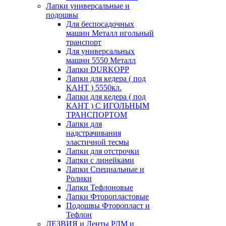
Лапки универсальные и
подошвы
Для беспосадочных
машин Металл игольный
транспорт
Для универсальных
машин 5550 Металл
Лапки DURKOPP
Лапки для кедера ( под
КАНТ ) 5550кл.
Лапки для кедера ( под
КАНТ ) С ИГОЛЬНЫМ
ТРАНСПОРТОМ
Лапки для
надстрачивания
эластичной тесмы
Лапки для отстрочки
Лапки с линейками
Лапки Специальные и
Ролики
Лапки Тефлоновые
Лапки Фторопластовые
Подошвы Фторопласт и
Тефлон
ЛЕЗВИЯ и Ленты РЛМ и