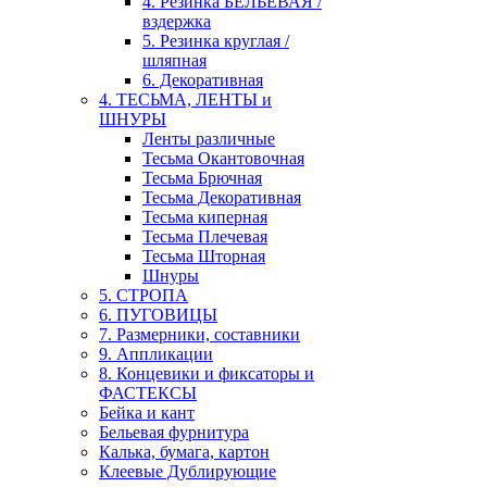
4. Резинка БЕЛЬЕВАЯ /
вздержка
5. Резинка круглая /
шляпная
6. Декоративная
4. ТЕСЬМА, ЛЕНТЫ и
ШНУРЫ
Ленты различные
Тесьма Окантовочная
Тесьма Брючная
Тесьма Декоративная
Тесьма киперная
Тесьма Плечевая
Тесьма Шторная
Шнуры
5. СТРОПА
6. ПУГОВИЦЫ
7. Размерники, составники
9. Аппликации
8. Концевики и фиксаторы и
ФАСТЕКСЫ
Бейка и кант
Бельевая фурнитура
Калька, бумага, картон
Клеевые Дублирующие