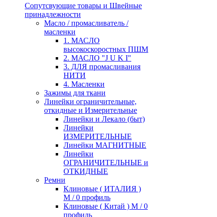
Сопутсвующие товары и Швейные
принадлежности
Масло / промасливатель /
масленки
1. МАСЛО
высокоскоростных ПШМ
2. МАСЛО "J U K I"
3. ДЛЯ промасливания
НИТИ
4. Масленки
Зажимы для ткани
Линейки ограничительные,
откидные и Измерительные
Линейки и Лекало (быт)
Линейки
ИЗМЕРИТЕЛЬНЫЕ
Линейки МАГНИТНЫЕ
Линейки
ОГРАНИЧИТЕЛЬНЫЕ и
ОТКИДНЫЕ
Ремни
Клиновые ( ИТАЛИЯ )
М / 0 профиль
Клиновые ( Китай ) М / 0
профиль