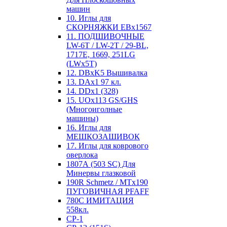
машин
10. Иглы для
СКОРНЯЖКИ EBx1567
11. ПОДШИВОЧНЫЕ
LW-6T / LW-2T / 29-BL,
1717E, 1669, 251LG
(LWx5T)
12. DBxK5 Вышивалка
13. DAx1 97 кл.
14. DDx1 (328)
15. UOx113 GS/GHS
(Многоиголные
машины)
16. Иглы для
МЕШКОЗАШИВОК
17. Иглы для коврового
оверлока
1807А (503 SC) Для
Минервы глазковой
190R Schmetz / MTx190
ПУГОВИЧНАЯ PFAFF
780С ИМИТАЦИЯ
558кл.
CP-1