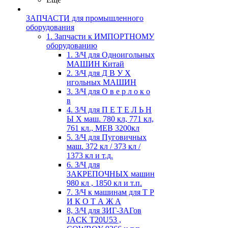
ЗАПЧАСТИ для промышленного
оборудования
1. Запчасти к ИМПОРТНОМУ
оборудованию
1. З/Ч для Одноигольных
МАШИН Китай
2. З/Ч для Д В У Х
игольных МАШИН
3. З/Ч для О в е р л о к о
в
4. З/Ч для П Е Т Е Л Ь Н
Ы Х маш. 780 кл, 771 кл,
761 кл., MEB 3200кл
5. З/Ч для Пуговичных
маш. 372 кл / 373 кл /
1373 кл и т.д.
6. З/Ч для
ЗАКРЕПОЧНЫХ машин
980 кл , 1850 кл и т.п.
7. З/Ч к машинам для Т Р
И К О Т А Ж А
8, З/Ч для ЗИГ-ЗАГов
JACK Т20U53 ,