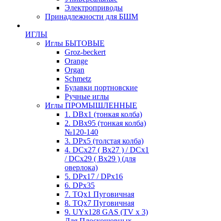
Электроприводы
Принадлежности для БШМ
ИГЛЫ
Иглы БЫТОВЫЕ
Groz-beckert
Orange
Organ
Schmetz
Булавки портновские
Ручные иглы
Иглы ПРОМЫШЛЕННЫЕ
1. DBx1 (тонкая колба)
2. DBx95 (тонкая колба)
№120-140
3. DPx5 (толстая колба)
4. DCx27 ( Bx27 ) / DCx1
/ DCx29 ( Bx29 ) (для
оверлока)
5. DPx17 / DPx16
6. DPx35
7. TQx1 Пуговичная
8. TQx7 Пуговичная
9. UYx128 GAS (TV x 3)
Для Плоскошовных