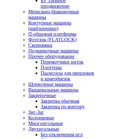
БУ Тройное
продвижение
Мерильно-браковочные
машины
Контурные машины
(шаблонники)
П-образная платформа
Флэтлок (FLATLOCK)
Скорняжки
Подшивочные машины
Прочее оборудование
Перемотчики ниток
Плоттеры
Пылесосы для оверлоков
и краеобрезок
Шлевочные машины
Вышивальные машины
Закрепочные
Закрепка обычная
Закрепка по контору
Зиг-Заг
Колонковые
Многоигольные
Двухигольные
Без отключения игл