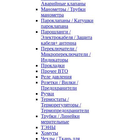
Аварийные клапаны
Манометры / Трубки
манометра
Пароклапаны / Катушки
пароклапана
Парошланги /
Электрокабеля / Защита
кабеля+ антенна
Переключатели /
Микропереключатели /
Индикаторы
Прокладки
Прочее ВТО
Реле давления
Розетки / Вилки /
Предохранители
Ручки
Термостаты /
Терморегуляторы /
Термопредохранители
Трубки / Линейки
мерительные
ТЭНЫ
Хомуты
Чехлы / Ткань для