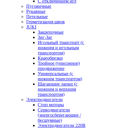
С отключением игл
Пуговичные
Рукавные
Петельные
Герметизация швов
JUKI
Закрепочные
Зиг-Заг
Игольный транспорт (с
нижним и игольным
транспортом)
Краеобрезки
Тройное (унисонное)
продвижение
Универсальные (с
нижним транспортом)
Шагающие лапки (с
нижним и верхним
транспортом)
Электродвигатели
Стоп моторы
Серводвигатели
(энергосберегающие /
бесшумные)
Электродвигатели 220В