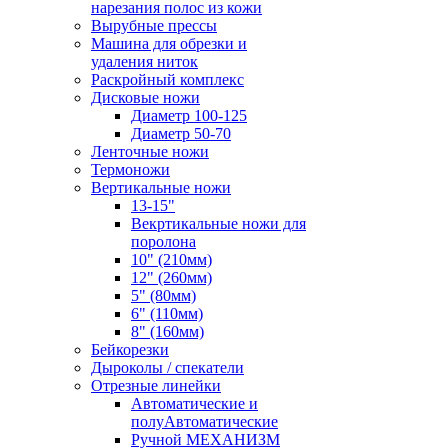
нарезания полос из кожи
Вырубные прессы
Машина для обрезки и
удаления ниток
Раскройный комплекс
Дисковые ножи
Диаметр 100-125
Диаметр 50-70
Ленточные ножи
Термоножи
Вертикальные ножи
13-15"
Векртикальные ножи для
поролона
10" (210мм)
12" (260мм)
5" (80мм)
6" (110мм)
8" (160мм)
Бейкорезки
Дыроколы / спекатели
Отрезные линейки
Автоматические и
полуАвтоматические
Ручной МЕХАНИЗМ