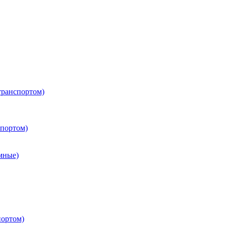
транспортом)
портом)
мные)
портом)