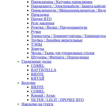
Пароклапаны / Катушки пароклапана
Парошланги / Электрокабеля / Защита кабеля
Переключатели / Микропереключатели / Инд
Прокладки
Прочее ВТО
Реле давления
Розетки / Вилки / Предохранители
Ручки
Термостаты / Терморегуляторы / Термопредо
Трубки / Линейки мерительные
ТЭНЫ
Хомуты
Чехлы / Ткань для утюжильных столов
Штуцеры / Фитинги / Переходники
Гладильные доски
COMEL
BATTISTELLA
BIEFFE
КИТАЙ
Колодки
BIEFFE
COMEL
Rotondi / Атлас
SILTER / LELIT / ПРОЧЕЕ ВТО
Накладки на утюги