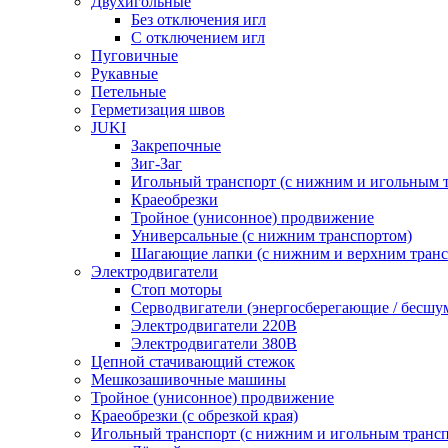
Двухигольные
Без отключения игл
С отключением игл
Пуговичные
Рукавные
Петельные
Герметизация швов
JUKI
Закрепочные
Зиг-Заг
Игольный транспорт (с нижним и игольным 
Краеобрезки
Тройное (унисонное) продвижение
Универсальные (с нижним транспортом)
Шагающие лапки (с нижним и верхним транс
Электродвигатели
Стоп моторы
Серводвигатели (энергосберегающие / бесшу
Электродвигатели 220В
Электродвигатели 380В
Цепной стачивающий стежок
Мешкозашивочные машины
Тройное (унисонное) продвижение
Краеобрезки (с обрезкой края)
Игольный транспорт (с нижним и игольным транс