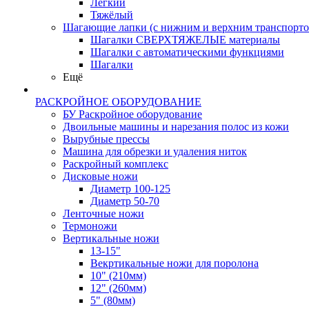
Лёгкий
Тяжёлый
Шагающие лапки (с нижним и верхним транспорто
Шагалки СВЕРХТЯЖЕЛЫЕ материалы
Шагалки с автоматическими функциями
Шагалки
Ещё
РАСКРОЙНОЕ ОБОРУДОВАНИЕ
БУ Раскройное оборудование
Двоильные машины и нарезания полос из кожи
Вырубные прессы
Машина для обрезки и удаления ниток
Раскройный комплекс
Дисковые ножи
Диаметр 100-125
Диаметр 50-70
Ленточные ножи
Термоножи
Вертикальные ножи
13-15"
Векртикальные ножи для поролона
10" (210мм)
12" (260мм)
5" (80мм)