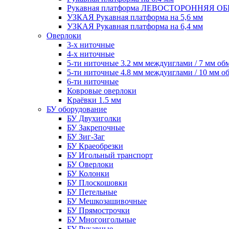
Рукавная платформа ЛЕВОСТОРОННЯЯ 
УЗКАЯ Рукавная платформа на 5,6 мм
УЗКАЯ Рукавная платформа на 6,4 мм
Оверлоки
3-х ниточные
4-х ниточные
5-ти ниточные 3.2 мм междуиглами / 7 мм об
5-ти ниточные 4.8 мм междуиглами / 10 мм о
6-ти ниточные
Ковровые оверлоки
Краёвки 1.5 мм
БУ оборудование
БУ Двухиголки
БУ Закрепочные
БУ Зиг-Заг
БУ Краеобрезки
БУ Игольный транспорт
БУ Оверлоки
БУ Колонки
БУ Плоскошовки
БУ Петельные
БУ Мешкозашивочные
БУ Прямострочки
БУ Многоигольные
БУ Рукавные