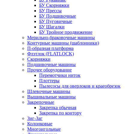
БУ Скорняжки
БУ Прессы
БУ Подшивочные
БУ Пуговичные
БУ Шагалки
БУ Тройное продвижение
Мерильно-браковочные машины
Контурные машины (шаблонники)
П-образная платформа
Флэтлок (FLATLOCK)
Скорняжки
Подшивочные машины
Прочее оборудование
Перемотчики ниток
Плоттеры
Пылесосы для оверлоков и краеобрезок
Шлевочные машины
Вышивальные машины
Закрепочные
Закрепка обычная
Закрепка по контору
Зиг-Заг
Колонковые
Многоигольные