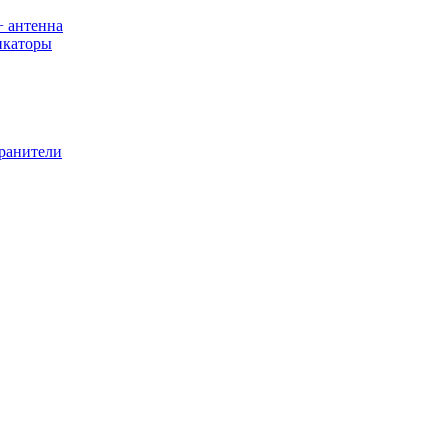
+ антенна
икаторы
хранители