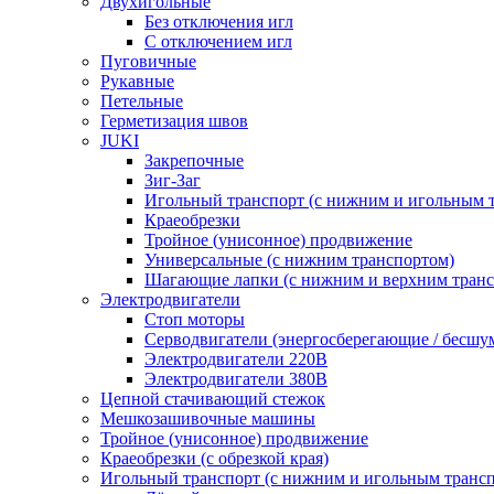
Двухигольные
Без отключения игл
С отключением игл
Пуговичные
Рукавные
Петельные
Герметизация швов
JUKI
Закрепочные
Зиг-Заг
Игольный транспорт (с нижним и игольным 
Краеобрезки
Тройное (унисонное) продвижение
Универсальные (с нижним транспортом)
Шагающие лапки (с нижним и верхним транс
Электродвигатели
Стоп моторы
Серводвигатели (энергосберегающие / бесшу
Электродвигатели 220В
Электродвигатели 380В
Цепной стачивающий стежок
Мешкозашивочные машины
Тройное (унисонное) продвижение
Краеобрезки (с обрезкой края)
Игольный транспорт (с нижним и игольным транс