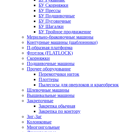
БУ Скорняжки
БУ Прессы
БУ Подшивочные
БУ Пуговичные
БУ Шагалки
БУ Тройное продвижение
Мерильно-браковочные машины
Контурные машины (шаблонники)
П-образная платформа
Флэтлок (FLATLOCK)
Скорняжки
Подшивочные машины
Прочее оборудование
Перемотчики ниток
Плоттеры
Пылесосы для оверлоков и краеобрезок
Шлевочные машины
Вышивальные машины
Закрепочные
Закрепка обычная
Закрепка по контору
Зиг-Заг
Колонковые
Многоигольные