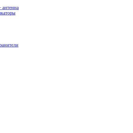
+ антенна
икаторы
хранители