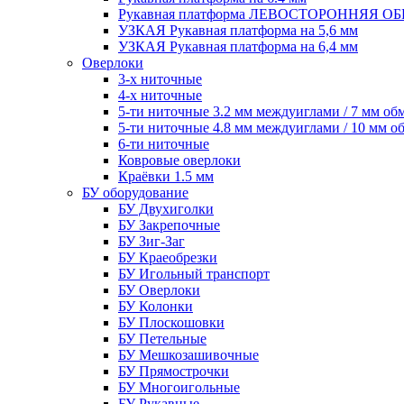
Рукавная платформа ЛЕВОСТОРОННЯЯ 
УЗКАЯ Рукавная платформа на 5,6 мм
УЗКАЯ Рукавная платформа на 6,4 мм
Оверлоки
3-х ниточные
4-х ниточные
5-ти ниточные 3.2 мм междуиглами / 7 мм об
5-ти ниточные 4.8 мм междуиглами / 10 мм о
6-ти ниточные
Ковровые оверлоки
Краёвки 1.5 мм
БУ оборудование
БУ Двухиголки
БУ Закрепочные
БУ Зиг-Заг
БУ Краеобрезки
БУ Игольный транспорт
БУ Оверлоки
БУ Колонки
БУ Плоскошовки
БУ Петельные
БУ Мешкозашивочные
БУ Прямострочки
БУ Многоигольные
БУ Рукавные