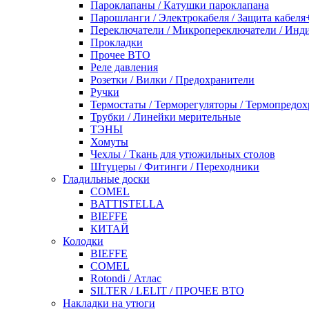
Пароклапаны / Катушки пароклапана
Парошланги / Электрокабеля / Защита кабеля
Переключатели / Микропереключатели / Инд
Прокладки
Прочее ВТО
Реле давления
Розетки / Вилки / Предохранители
Ручки
Термостаты / Терморегуляторы / Термопредо
Трубки / Линейки мерительные
ТЭНЫ
Хомуты
Чехлы / Ткань для утюжильных столов
Штуцеры / Фитинги / Переходники
Гладильные доски
COMEL
BATTISTELLA
BIEFFE
КИТАЙ
Колодки
BIEFFE
COMEL
Rotondi / Атлас
SILTER / LELIT / ПРОЧЕЕ ВТО
Накладки на утюги