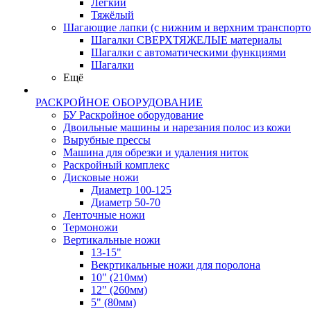
Лёгкий
Тяжёлый
Шагающие лапки (с нижним и верхним транспорто
Шагалки СВЕРХТЯЖЕЛЫЕ материалы
Шагалки с автоматическими функциями
Шагалки
Ещё
РАСКРОЙНОЕ ОБОРУДОВАНИЕ
БУ Раскройное оборудование
Двоильные машины и нарезания полос из кожи
Вырубные прессы
Машина для обрезки и удаления ниток
Раскройный комплекс
Дисковые ножи
Диаметр 100-125
Диаметр 50-70
Ленточные ножи
Термоножи
Вертикальные ножи
13-15"
Векртикальные ножи для поролона
10" (210мм)
12" (260мм)
5" (80мм)