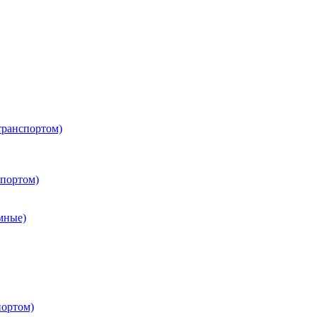
транспортом)
портом)
мные)
портом)