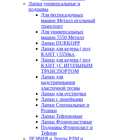
Лапки универсальные и
подошвы
Для беспосадочных
машин Металл игольный
транспорт
Для универсальных
машин 5550 Металл
Лапки DURKOPP
Лапки для кедера ( под
КАНТ ) 5550кл.
Лапки для кедера ( под
КАНТ ) С ИГОЛЬНЫМ
ТРАНСПОРТОМ
Лапки для
надстрачивания
эластичной тесмы
Лапки для отстрочки
Лапки с линейками
Лапки Специальные и
Ролики
Лапки Тефлоновые
Лапки Фторопластовые
Подошвы Фторопласт и
Тефлон
ЛЕЗВИЯ и Ленты РЛМ и