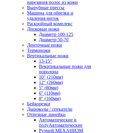
нарезания полос из кожи
Вырубные прессы
Машина для обрезки и
удаления ниток
Раскройный комплекс
Дисковые ножи
Диаметр 100-125
Диаметр 50-70
Ленточные ножи
Термоножи
Вертикальные ножи
13-15"
Векртикальные ножи для
поролона
10" (210мм)
12" (260мм)
5" (80мм)
6" (110мм)
8" (160мм)
Бейкорезки
Дыроколы / спекатели
Отрезные линейки
Автоматические и
полуАвтоматические
Ручной МЕХАНИЗМ