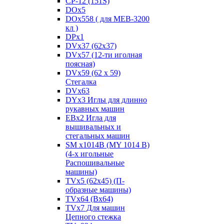
CP-12 (151S)
DOx5
DOx558 ( для MEB-3200
кл )
DPx1
DVx37 (62x37)
DVx57 (12-ти иголная
поясная)
DVx59 (62 x 59)
Стегалка
DVx63
DYx3 Иглы для длинно
рукавных машин
EBx2 Игла для
вышивальных и
стегальных машин
SM x1014B (MY 1014 B)
(4-х игольные
Распошивальные
машины)
TVх5 (62х45) (П-
образные машины)
TVх64 (Вх64)
TVх7 Для машин
Цепного стежка