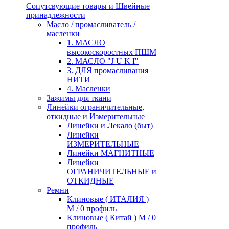
Сопутсвующие товары и Швейные
принадлежности
Масло / промасливатель /
масленки
1. МАСЛО
высокоскоростных ПШМ
2. МАСЛО "J U K I"
3. ДЛЯ промасливания
НИТИ
4. Масленки
Зажимы для ткани
Линейки ограничительные,
откидные и Измерительные
Линейки и Лекало (быт)
Линейки
ИЗМЕРИТЕЛЬНЫЕ
Линейки МАГНИТНЫЕ
Линейки
ОГРАНИЧИТЕЛЬНЫЕ и
ОТКИДНЫЕ
Ремни
Клиновые ( ИТАЛИЯ )
М / 0 профиль
Клиновые ( Китай ) М / 0
профиль