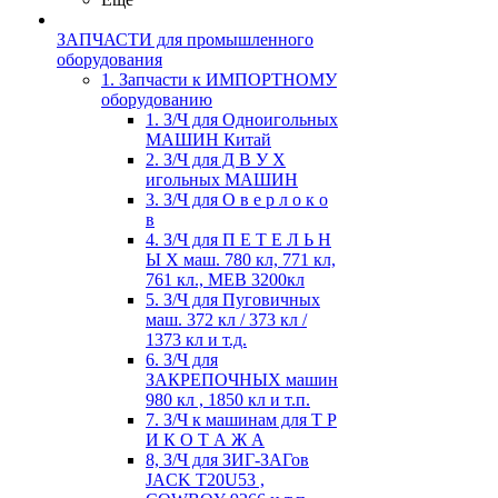
ЗАПЧАСТИ для промышленного
оборудования
1. Запчасти к ИМПОРТНОМУ
оборудованию
1. З/Ч для Одноигольных
МАШИН Китай
2. З/Ч для Д В У Х
игольных МАШИН
3. З/Ч для О в е р л о к о
в
4. З/Ч для П Е Т Е Л Ь Н
Ы Х маш. 780 кл, 771 кл,
761 кл., MEB 3200кл
5. З/Ч для Пуговичных
маш. 372 кл / 373 кл /
1373 кл и т.д.
6. З/Ч для
ЗАКРЕПОЧНЫХ машин
980 кл , 1850 кл и т.п.
7. З/Ч к машинам для Т Р
И К О Т А Ж А
8, З/Ч для ЗИГ-ЗАГов
JACK Т20U53 ,