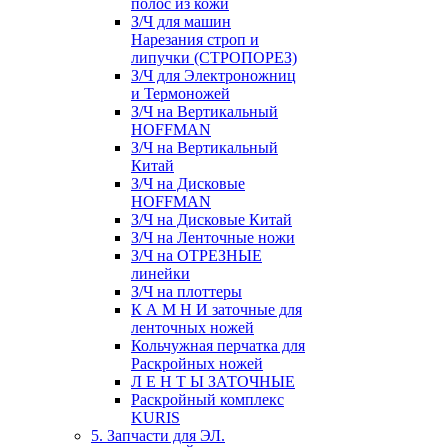
полос из кожи
З/Ч для машин
Нарезания строп и
липучки (СТРОПОРЕЗ)
З/Ч для Электроножниц
и Термоножей
З/Ч на Вертикальный
HOFFMAN
З/Ч на Вертикальный
Китай
З/Ч на Дисковые
HOFFMAN
З/Ч на Дисковые Китай
З/Ч на Ленточные ножи
З/Ч на ОТРЕЗНЫЕ
линейки
З/Ч на плоттеры
К А М Н И заточные для
ленточных ножей
Кольчужная перчатка для
Раскройных ножей
Л Е Н Т Ы ЗАТОЧНЫЕ
Раскройный комплекс
KURIS
5. Запчасти для ЭЛ.