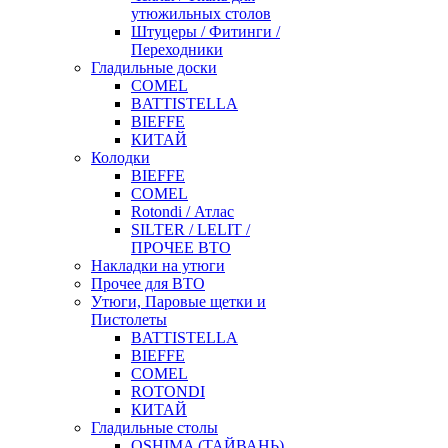
утюжильных столов
Штуцеры / Фитинги /
Переходники
Гладильные доски
COMEL
BATTISTELLA
BIEFFE
КИТАЙ
Колодки
BIEFFE
COMEL
Rotondi / Атлас
SILTER / LELIT /
ПРОЧЕЕ ВТО
Накладки на утюги
Прочее для ВТО
Утюги, Паровые щетки и
Пистолеты
BATTISTELLA
BIEFFE
COMEL
ROTONDI
КИТАЙ
Гладильные столы
OSHIMA (ТАЙВАНЬ)