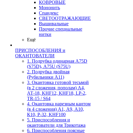
КОВРОВЫЕ
Мононить
Спандекс
СВЕТООТРАЖАЮЩИЕ
Вышивальные
Прочие специальные
нитки
Ещё
ПРИСПОСОБЛЕНИЯ и
ОКАНТОВАТЕЛИ
1. Подрубка одинарная А75D
(S75D), А75U (S75U)
2. Подрубка двойная
(Рубильники А11)
3. Окантовка готовой тесьмой
(в 2 сложения, пополам) А4,
АТ-18, KHF12, KHF18, LP-2,
TR-15 / S64
4. Окантовка нарезным кантом
(в 4 сложения) А1, А9, А10,
К10, Р-32, KHF100
5. Приспособления и
окантователи для Трикотажа
6. Приспособления поясные