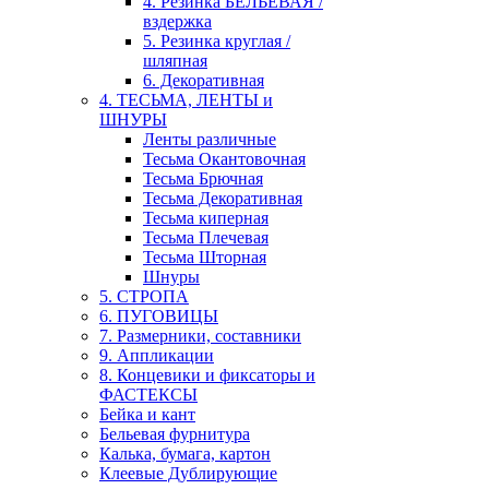
4. Резинка БЕЛЬЕВАЯ /
вздержка
5. Резинка круглая /
шляпная
6. Декоративная
4. ТЕСЬМА, ЛЕНТЫ и
ШНУРЫ
Ленты различные
Тесьма Окантовочная
Тесьма Брючная
Тесьма Декоративная
Тесьма киперная
Тесьма Плечевая
Тесьма Шторная
Шнуры
5. СТРОПА
6. ПУГОВИЦЫ
7. Размерники, составники
9. Аппликации
8. Концевики и фиксаторы и
ФАСТЕКСЫ
Бейка и кант
Бельевая фурнитура
Калька, бумага, картон
Клеевые Дублирующие