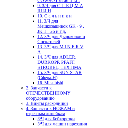
COWBOY 9266 и т.п.
9. З/Ч для С П Е Ц М А
Ш И Н
10. С а л ь н и к и
11. З/Ч для
Мешкозашивок GK - 9 ,
JK T - 26 и т.д.
12. З/Ч для Дыроколов и
Спекателей
13. З/Ч для M I N E R V
A
14. З/Ч для ADLER,
DURKOPP, PFAFF,
STROBEL, TEXTIMA
15. З/Ч для SUN STAR
(Сфера-Н)
16. Mitsubishi
2. Запчасти к
ОТЕЧЕСТВЕННОМУ
оборудованию
3. Винты расходники
4. Запчасти к НОЖАМ и
отрезным линейкам
З/Ч для Бейкорезки
З/Ч для машин нарезания