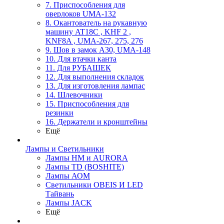
7. Приспособления для
оверлоков UMA-132
8. Окантователь на рукавную
машину AT18C , KHF 2 ,
KNF8A , UMA-267, 275, 276
9. Шов в замок А30, UMA-148
10. Для втачки канта
11. Для РУБАШЕК
12. Для выполнения складок
13. Для изготовления лампас
14. Шлевочники
15. Приспособления для
резинки
16. Держатели и кронштейны
Ещё
Лампы и Светильники
Лампы HM и AURORA
Лампы TD (BOSHITE)
Лампы АОМ
Светильники OBEIS И LED
Тайвань
Лампы JACK
Ещё