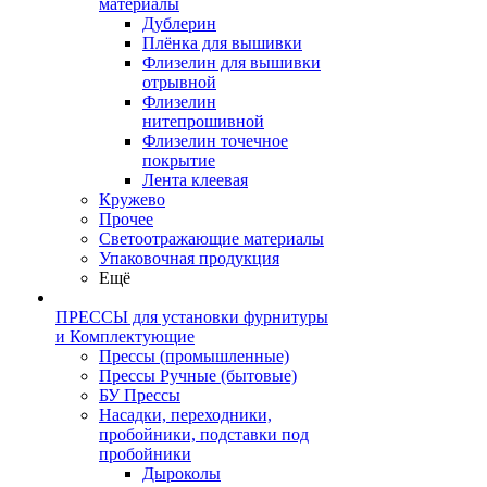
материалы
Дублерин
Плёнка для вышивки
Флизелин для вышивки
отрывной
Флизелин
нитепрошивной
Флизелин точечное
покрытие
Лента клеевая
Кружево
Прочее
Светоотражающие материалы
Упаковочная продукция
Ещё
ПРЕССЫ для установки фурнитуры
и Комплектующие
Прессы (промышленные)
Прессы Ручные (бытовые)
БУ Прессы
Насадки, переходники,
пробойники, подставки под
пробойники
Дыроколы