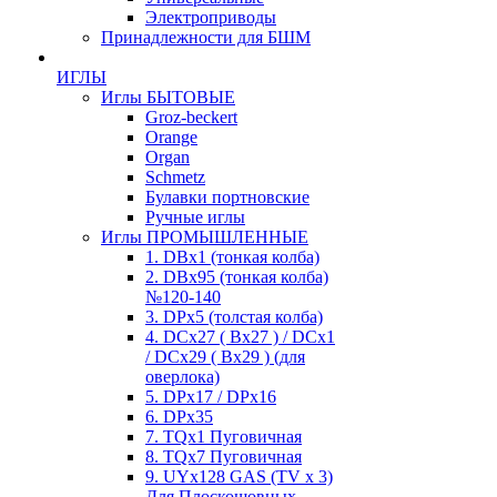
Электроприводы
Принадлежности для БШМ
ИГЛЫ
Иглы БЫТОВЫЕ
Groz-beckert
Orange
Organ
Schmetz
Булавки портновские
Ручные иглы
Иглы ПРОМЫШЛЕННЫЕ
1. DBx1 (тонкая колба)
2. DBx95 (тонкая колба)
№120-140
3. DPx5 (толстая колба)
4. DCx27 ( Bx27 ) / DCx1
/ DCx29 ( Bx29 ) (для
оверлока)
5. DPx17 / DPx16
6. DPx35
7. TQx1 Пуговичная
8. TQx7 Пуговичная
9. UYx128 GAS (TV x 3)
Для Плоскошовных