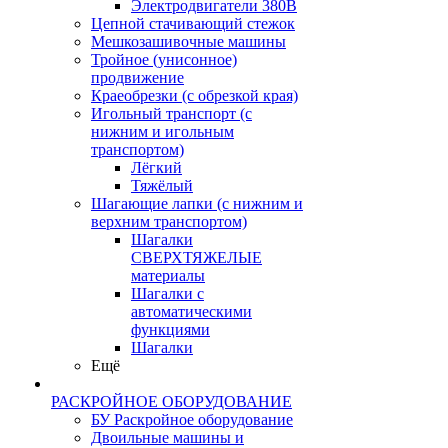
Электродвигатели 380В
Цепной стачивающий стежок
Мешкозашивочные машины
Тройное (унисонное)
продвижение
Краеобрезки (с обрезкой края)
Игольный транспорт (с
нижним и игольным
транспортом)
Лёгкий
Тяжёлый
Шагающие лапки (с нижним и
верхним транспортом)
Шагалки
СВЕРХТЯЖЕЛЫЕ
материалы
Шагалки с
автоматическими
функциями
Шагалки
Ещё
РАСКРОЙНОЕ ОБОРУДОВАНИЕ
БУ Раскройное оборудование
Двоильные машины и