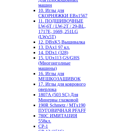
машин
10. Иглы для
СКОРНЯЖКИ EBx1567
11. ПОДШИВОЧНЫЕ
LW-6T / LW-2T / 29-BL,
1717E, 1669, 251LG
(LWx5T)
12. DBxK5 Вышивалка
13. DAx1 97 кл.
14. DDx1 (328)
15. UOx113 GS/GHS
(Многоиголные
машины)
16. Иглы для
МЕШКОЗАШИВОК
17. Иглы для коврового
оверлока
1807А (503 SC) Для
Минервы глазковой
190R Schmetz / MTx190
ПУГОВИЧНАЯ PFAFF
780С ИМИТАЦИЯ
558кл.
CP-1