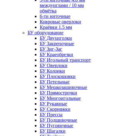
междуиглами / 10 мм
обмётка
6-ти ниточные
Ковровые оверлоки
Краёвки 1.5 мм
БУ оборудование
БУ Двухиголки
БУ Закрепочные
БУ Зиг-Заг
БУ Краеобрезки
БУ Игольный транспорт
БУ Оверлоки
БУ Колонки
БУ Плоскошовки
БУ Петельные
БУ Мешкозашивочные
БУ Прямострочки
БУ Многоигольные
БУ Рукавные
БУ Скорняжки
БУ Прессы
БУ Подшивочные
БУ Пуговичные
БУ Шагалки