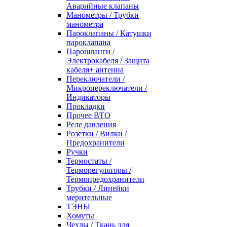
Аварийные клапаны
Манометры / Трубки
манометра
Пароклапаны / Катушки
пароклапана
Парошланги /
Электрокабеля / Защита
кабеля+ антенна
Переключатели /
Микропереключатели /
Индикаторы
Прокладки
Прочее ВТО
Реле давления
Розетки / Вилки /
Предохранители
Ручки
Термостаты /
Терморегуляторы /
Термопредохранители
Трубки / Линейки
мерительные
ТЭНЫ
Хомуты
Чехлы / Ткань для