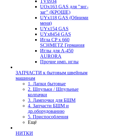
TVх934
UOx163 GAS для "зиг-
заг" (КРОШЕ)
UYx118 GAS (Обними
меня)
UYx154 GAS
UYx8454 GAS
Игла CP х 660
SCHMETZ Германия
Иглы для А-450
AURORA
Прочие имп. иглы
ЗАПЧАСТИ к бытовым швейным
машинам
1. Лапки бытовые
2. Шпульки / Шпульные
колпачки
3. Лампочки для БШМ
4. Запчасти БШМ и
др.оборудованию
5. Приспособления
Ещё
НИТКИ