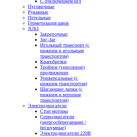
С отключением игл
Пуговичные
Рукавные
Петельные
Герметизация швов
JUKI
Закрепочные
Зиг-Заг
Игольный транспорт (с
нижним и игольным
транспортом)
Краеобрезки
Тройное (унисонное)
продвижение
Универсальные (с
нижним транспортом)
Шагающие лапки (с
нижним и верхним
транспортом)
Электродвигатели
Стоп моторы
Серводвигатели
(энергосберегающие /
бесшумные)
Электродвигатели 220В