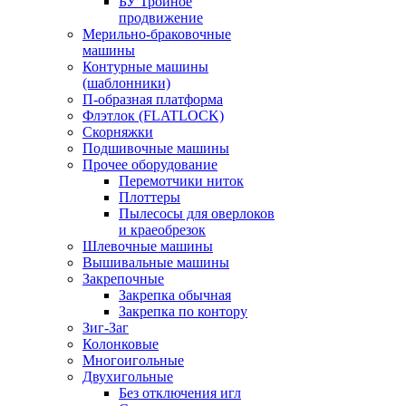
БУ Тройное
продвижение
Мерильно-браковочные
машины
Контурные машины
(шаблонники)
П-образная платформа
Флэтлок (FLATLOCK)
Скорняжки
Подшивочные машины
Прочее оборудование
Перемотчики ниток
Плоттеры
Пылесосы для оверлоков
и краеобрезок
Шлевочные машины
Вышивальные машины
Закрепочные
Закрепка обычная
Закрепка по контору
Зиг-Заг
Колонковые
Многоигольные
Двухигольные
Без отключения игл