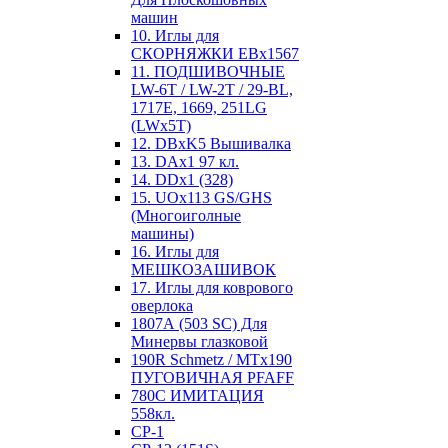
машин
10. Иглы для
СКОРНЯЖКИ EBx1567
11. ПОДШИВОЧНЫЕ
LW-6T / LW-2T / 29-BL,
1717E, 1669, 251LG
(LWx5T)
12. DBxK5 Вышивалка
13. DAx1 97 кл.
14. DDx1 (328)
15. UOx113 GS/GHS
(Многоиголные
машины)
16. Иглы для
МЕШКОЗАШИВОК
17. Иглы для коврового
оверлока
1807А (503 SC) Для
Минервы глазковой
190R Schmetz / MTx190
ПУГОВИЧНАЯ PFAFF
780С ИМИТАЦИЯ
558кл.
CP-1