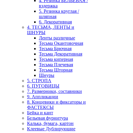
4. Резинка БЕЛЬЕВАЯ /
вздержка
5. Резинка круглая /
шляпная
6. Декоративная
4. ТЕСЬМА, ЛЕНТЫ и
ШНУРЫ
Ленты различные
Тесьма Окантовочная
Тесьма Брючная
Тесьма Декоративная
Тесьма киперная
Тесьма Плечевая
Тесьма Шторная
Шнуры
5. СТРОПА
6. ПУГОВИЦЫ
7. Размерники, составники
9. Аппликации
8. Концевики и фиксаторы и
ФАСТЕКСЫ
Бейка и кант
Бельевая фурнитура
Калька, бумага, картон
Клеевые Дублирующие