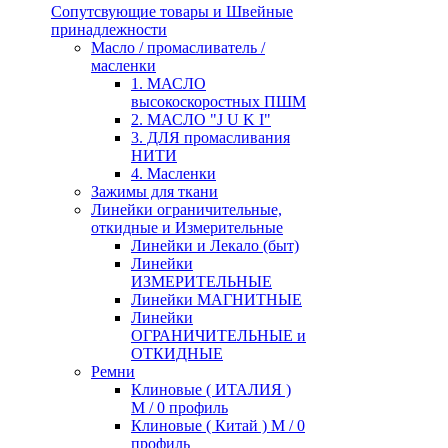
Сопутсвующие товары и Швейные
принадлежности
Масло / промасливатель /
масленки
1. МАСЛО
высокоскоростных ПШМ
2. МАСЛО "J U K I"
3. ДЛЯ промасливания
НИТИ
4. Масленки
Зажимы для ткани
Линейки ограничительные,
откидные и Измерительные
Линейки и Лекало (быт)
Линейки
ИЗМЕРИТЕЛЬНЫЕ
Линейки МАГНИТНЫЕ
Линейки
ОГРАНИЧИТЕЛЬНЫЕ и
ОТКИДНЫЕ
Ремни
Клиновые ( ИТАЛИЯ )
М / 0 профиль
Клиновые ( Китай ) М / 0
профиль