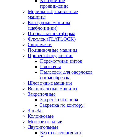
БУ Тройное
продвижение
Мерильно-браковочные
машины
Контурные машины
(шаблонники)
П-образная платформа
Флэтлок (FLATLOCK)
Скорняжки
Подшивочные машины
Прочее оборудование
Перемотчики ниток
Плоттеры
Пылесосы для оверлоков
и краеобрезок
Шлевочные машины
Вышивальные машины
Закрепочные
Закрепка обычная
Закрепка по контору
Зиг-Заг
Колонковые
Многоигольные
Двухигольные
Без отключения игл