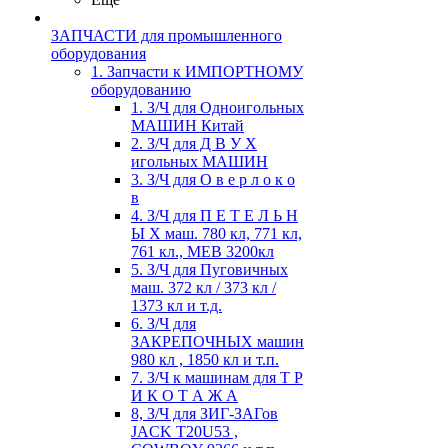
ЗАПЧАСТИ для промышленного
оборудования
1. Запчасти к ИМПОРТНОМУ
оборудованию
1. З/Ч для Одноигольных
МАШИН Китай
2. З/Ч для Д В У Х
игольных МАШИН
3. З/Ч для О в е р л о к о
в
4. З/Ч для П Е Т Е Л Ь Н
Ы Х маш. 780 кл, 771 кл,
761 кл., MEB 3200кл
5. З/Ч для Пуговичных
маш. 372 кл / 373 кл /
1373 кл и т.д.
6. З/Ч для
ЗАКРЕПОЧНЫХ машин
980 кл , 1850 кл и т.п.
7. З/Ч к машинам для Т Р
И К О Т А Ж А
8, З/Ч для ЗИГ-ЗАГов
JACK Т20U53 ,