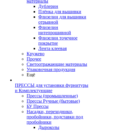
материалы
Дублерин
Плёнка для вышивки
Флизелин для вышивки
отрывной
Флизелин
нитепрошивной
Флизелин точечное
покрытие
Лента клеевая
Кружево
Прочее
Светоотражающие материалы
Упаковочная продукция
Ещё
ПРЕССЫ для установки фурнитуры
и Комплектующие
Прессы (промышленные)
Прессы Ручные (бытовые)
БУ Прессы
Насадки, переходники,
пробойники, подставки под
пробойники
Дыроколы