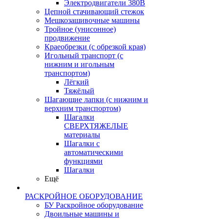
Электродвигатели 380В
Цепной стачивающий стежок
Мешкозашивочные машины
Тройное (унисонное)
продвижение
Краеобрезки (с обрезкой края)
Игольный транспорт (с
нижним и игольным
транспортом)
Лёгкий
Тяжёлый
Шагающие лапки (с нижним и
верхним транспортом)
Шагалки
СВЕРХТЯЖЕЛЫЕ
материалы
Шагалки с
автоматическими
функциями
Шагалки
Ещё
РАСКРОЙНОЕ ОБОРУДОВАНИЕ
БУ Раскройное оборудование
Двоильные машины и