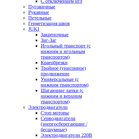
С отключением игл
Пуговичные
Рукавные
Петельные
Герметизация швов
JUKI
Закрепочные
Зиг-Заг
Игольный транспорт (с
нижним и игольным
транспортом)
Краеобрезки
Тройное (унисонное)
продвижение
Универсальные (с
нижним транспортом)
Шагающие лапки (с
нижним и верхним
транспортом)
Электродвигатели
Стоп моторы
Серводвигатели
(энергосберегающие /
бесшумные)
Электродвигатели 220В