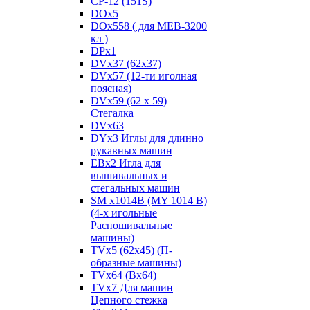
CP-12 (151S)
DOx5
DOx558 ( для MEB-3200
кл )
DPx1
DVx37 (62x37)
DVx57 (12-ти иголная
поясная)
DVx59 (62 x 59)
Стегалка
DVx63
DYx3 Иглы для длинно
рукавных машин
EBx2 Игла для
вышивальных и
стегальных машин
SM x1014B (MY 1014 B)
(4-х игольные
Распошивальные
машины)
TVх5 (62х45) (П-
образные машины)
TVх64 (Вх64)
TVх7 Для машин
Цепного стежка