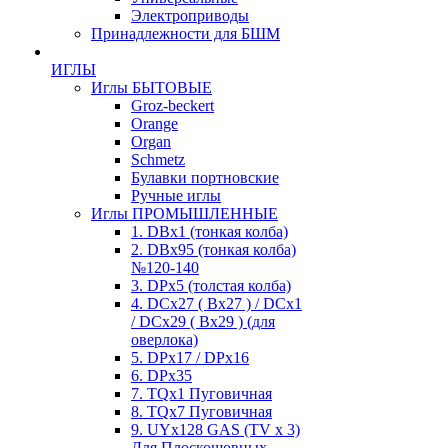
Электроприводы
Принадлежности для БШМ
ИГЛЫ
Иглы БЫТОВЫЕ
Groz-beckert
Orange
Organ
Schmetz
Булавки портновские
Ручные иглы
Иглы ПРОМЫШЛЕННЫЕ
1. DBx1 (тонкая колба)
2. DBx95 (тонкая колба)
№120-140
3. DPx5 (толстая колба)
4. DCx27 ( Bx27 ) / DCx1
/ DCx29 ( Bx29 ) (для
оверлока)
5. DPx17 / DPx16
6. DPx35
7. TQx1 Пуговичная
8. TQx7 Пуговичная
9. UYx128 GAS (TV x 3)
Для Плоскошовных