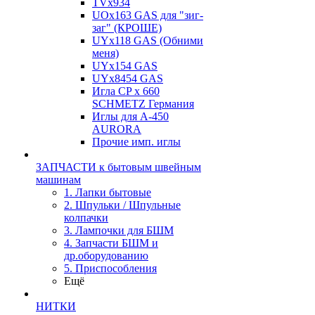
TVх934
UOx163 GAS для "зиг-
заг" (КРОШЕ)
UYx118 GAS (Обними
меня)
UYx154 GAS
UYx8454 GAS
Игла CP х 660
SCHMETZ Германия
Иглы для А-450
AURORA
Прочие имп. иглы
ЗАПЧАСТИ к бытовым швейным
машинам
1. Лапки бытовые
2. Шпульки / Шпульные
колпачки
3. Лампочки для БШМ
4. Запчасти БШМ и
др.оборудованию
5. Приспособления
Ещё
НИТКИ