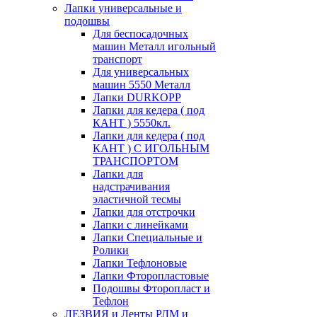
Лапки универсальные и
подошвы
Для беспосадочных
машин Металл игольный
транспорт
Для универсальных
машин 5550 Металл
Лапки DURKOPP
Лапки для кедера ( под
КАНТ ) 5550кл.
Лапки для кедера ( под
КАНТ ) С ИГОЛЬНЫМ
ТРАНСПОРТОМ
Лапки для
надстрачивания
эластичной тесмы
Лапки для отстрочки
Лапки с линейками
Лапки Специальные и
Ролики
Лапки Тефлоновые
Лапки Фторопластовые
Подошвы Фторопласт и
Тефлон
ЛЕЗВИЯ и Ленты РЛМ и