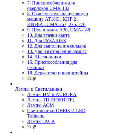
7. Приспособления для
оверлоков UMA-132
8. Окантователь на рукавную
машину AT18C , KHF 2 ,
KNF8A , UMA-267, 275, 276
9. Шов в замок А30, UMA-148
10. Для втачки канта
11. Для РУБАШЕК
12. Для выполнения складок
13. Для изготовления лампас
14. Шлевочники
15. Приспособления для
резинки
16. Держатели и кронштейны
Ещё
Лампы и Светильники
Лампы HM и AURORA
Лампы TD (BOSHITE)
Лампы АОМ
Светильники OBEIS И LED
Тайвань
Лампы JACK
Ещё