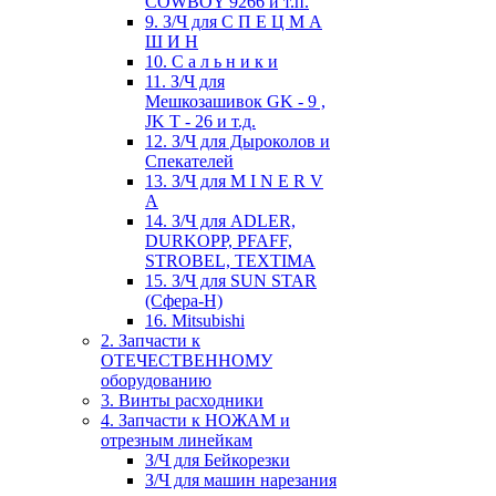
COWBOY 9266 и т.п.
9. З/Ч для С П Е Ц М А
Ш И Н
10. С а л ь н и к и
11. З/Ч для
Мешкозашивок GK - 9 ,
JK T - 26 и т.д.
12. З/Ч для Дыроколов и
Спекателей
13. З/Ч для M I N E R V
A
14. З/Ч для ADLER,
DURKOPP, PFAFF,
STROBEL, TEXTIMA
15. З/Ч для SUN STAR
(Сфера-Н)
16. Mitsubishi
2. Запчасти к
ОТЕЧЕСТВЕННОМУ
оборудованию
3. Винты расходники
4. Запчасти к НОЖАМ и
отрезным линейкам
З/Ч для Бейкорезки
З/Ч для машин нарезания