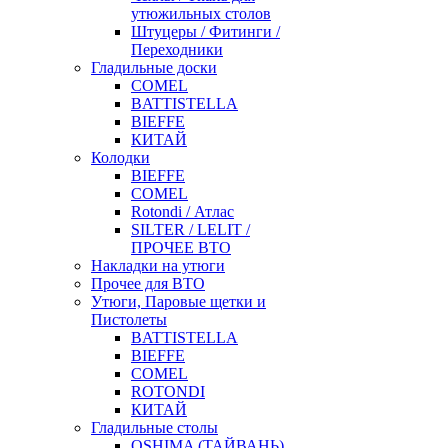
утюжильных столов
Штуцеры / Фитинги /
Переходники
Гладильные доски
COMEL
BATTISTELLA
BIEFFE
КИТАЙ
Колодки
BIEFFE
COMEL
Rotondi / Атлас
SILTER / LELIT /
ПРОЧЕЕ ВТО
Накладки на утюги
Прочее для ВТО
Утюги, Паровые щетки и
Пистолеты
BATTISTELLA
BIEFFE
COMEL
ROTONDI
КИТАЙ
Гладильные столы
OSHIMA (ТАЙВАНЬ)