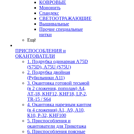
КОВРОВЫЕ
Мононить
Спандекс
СВЕТООТРАЖАЮЩИЕ
Вышивальные
Прочие специальные
нитки
Ещё
ПРИСПОСОБЛЕНИЯ и
ОКАНТОВАТЕЛИ
1. Подрубка одинарная А75D
(S75D), А75U (S75U)
2. Подрубка двойная
(Рубильники А11)
3. Окантовка готовой тесьмой
(в 2 сложения, пополам) А4,
АТ-18, KHF12, KHF18, LP-2,
TR-15 / S64
4. Окантовка нарезным кантом
(в 4 сложения) А1, А9, А10,
К10, Р-32, KHF100
5. Приспособления и
окантователи для Трикотажа
6. Приспособления поясные