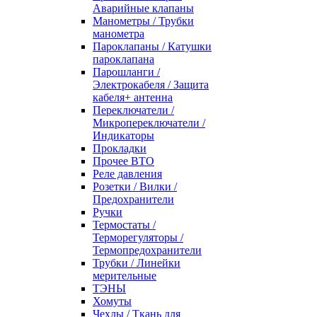
Аварийные клапаны
Манометры / Трубки
манометра
Пароклапаны / Катушки
пароклапана
Парошланги /
Электрокабеля / Защита
кабеля+ антенна
Переключатели /
Микропереключатели /
Индикаторы
Прокладки
Прочее ВТО
Реле давления
Розетки / Вилки /
Предохранители
Ручки
Термостаты /
Терморегуляторы /
Термопредохранители
Трубки / Линейки
мерительные
ТЭНЫ
Хомуты
Чехлы / Ткань для