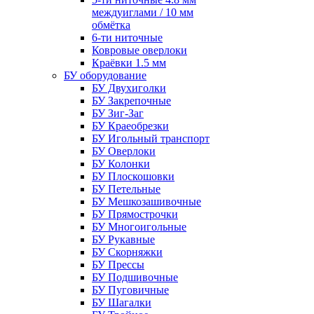
междуиглами / 10 мм
обмётка
6-ти ниточные
Ковровые оверлоки
Краёвки 1.5 мм
БУ оборудование
БУ Двухиголки
БУ Закрепочные
БУ Зиг-Заг
БУ Краеобрезки
БУ Игольный транспорт
БУ Оверлоки
БУ Колонки
БУ Плоскошовки
БУ Петельные
БУ Мешкозашивочные
БУ Прямострочки
БУ Многоигольные
БУ Рукавные
БУ Скорняжки
БУ Прессы
БУ Подшивочные
БУ Пуговичные
БУ Шагалки