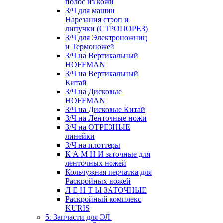
полос из кожи
З/Ч для машин
Нарезания строп и
липучки (СТРОПОРЕЗ)
З/Ч для Электроножниц
и Термоножей
З/Ч на Вертикальный
HOFFMAN
З/Ч на Вертикальный
Китай
З/Ч на Дисковые
HOFFMAN
З/Ч на Дисковые Китай
З/Ч на Ленточные ножи
З/Ч на ОТРЕЗНЫЕ
линейки
З/Ч на плоттеры
К А М Н И заточные для
ленточных ножей
Кольчужная перчатка для
Раскройных ножей
Л Е Н Т Ы ЗАТОЧНЫЕ
Раскройный комплекс
KURIS
5. Запчасти для ЭЛ.