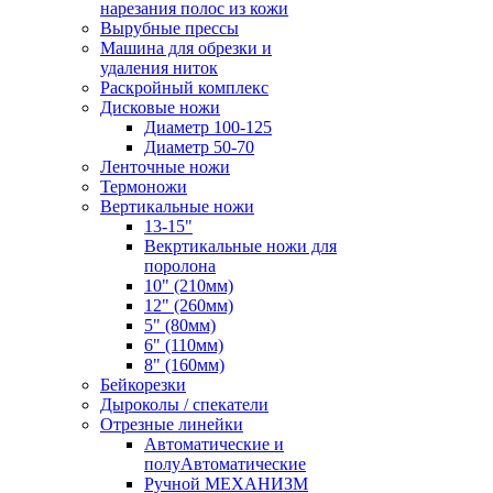
нарезания полос из кожи
Вырубные прессы
Машина для обрезки и
удаления ниток
Раскройный комплекс
Дисковые ножи
Диаметр 100-125
Диаметр 50-70
Ленточные ножи
Термоножи
Вертикальные ножи
13-15"
Векртикальные ножи для
поролона
10" (210мм)
12" (260мм)
5" (80мм)
6" (110мм)
8" (160мм)
Бейкорезки
Дыроколы / спекатели
Отрезные линейки
Автоматические и
полуАвтоматические
Ручной МЕХАНИЗМ