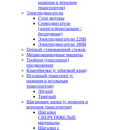
нижним и верхним
транспортом)
Электродвигатели
Стоп моторы
Серводвигатели
(энергосберегающие /
бесшумные)
Электродвигатели 220В
Электродвигатели 380В
Цепной стачивающий стежок
Мешкозашивочные машины
Тройное (унисонное)
продвижение
Краеобрезки (с обрезкой края)
Игольный транспорт (с
нижним и игольным
транспортом)
Лёгкий
Тяжёлый
Шагающие лапки (с нижним и
верхним транспортом)
Шагалки
СВЕРХТЯЖЕЛЫЕ
материалы
Шагалки с