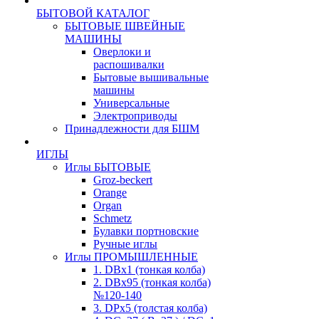
БЫТОВОЙ КАТАЛОГ
БЫТОВЫЕ ШВЕЙНЫЕ
МАШИНЫ
Оверлоки и
распошивалки
Бытовые вышивальные
машины
Универсальные
Электроприводы
Принадлежности для БШМ
ИГЛЫ
Иглы БЫТОВЫЕ
Groz-beckert
Orange
Organ
Schmetz
Булавки портновские
Ручные иглы
Иглы ПРОМЫШЛЕННЫЕ
1. DBx1 (тонкая колба)
2. DBx95 (тонкая колба)
№120-140
3. DPx5 (толстая колба)