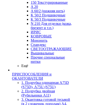
150 Текстурированные
A 20
A 60/2 (нижняя нить)
K 50/2 Подшивочные
K 50/3 Подшивочные
N 210 Для отделки (кожа,
брезент и т.п.)
ИРИС
КОВРОВЫЕ
Мононить
Спандекс
СВЕТООТРАЖАЮЩИЕ
Вышивальные
Прочие специальные
нитки
Ещё
ПРИСПОСОБЛЕНИЯ и
ОКАНТОВАТЕЛИ
1. Подрубка одинарная А75D
(S75D), А75U (S75U)
2. Подрубка двойная
(Рубильники А11)
3. Окантовка готовой тесьмой
(в 2 сложения, пополам) А4,