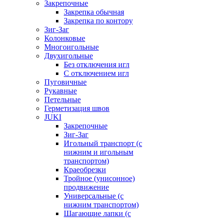
Закрепочные
Закрепка обычная
Закрепка по контору
Зиг-Заг
Колонковые
Многоигольные
Двухигольные
Без отключения игл
С отключением игл
Пуговичные
Рукавные
Петельные
Герметизация швов
JUKI
Закрепочные
Зиг-Заг
Игольный транспорт (с
нижним и игольным
транспортом)
Краеобрезки
Тройное (унисонное)
продвижение
Универсальные (с
нижним транспортом)
Шагающие лапки (с