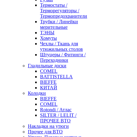
Термостаты /
Терморегуляторы /
Термопредохранители
Трубки / Линейки
мерительные
ТЭНЫ
Хомуты
Чехлы / Ткань для
утюжильных столов
Штуцеры / Фитинги /
Переходники
Гладильные доски
COMEL
BATTISTELLA
BIEFFE
КИТАЙ
Колодки
BIEFFE
COMEL
Rotondi / Атлас
SILTER / LELIT /
ПРОЧЕЕ ВТО
Накладки на утюги
Прочее для ВТО