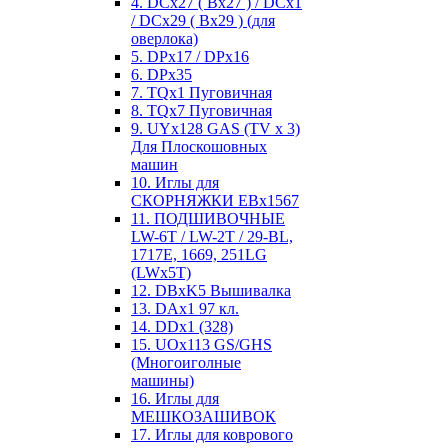
4. DCx27 ( Bx27 ) / DCx1
/ DCx29 ( Bx29 ) (для
оверлока)
5. DPx17 / DPx16
6. DPx35
7. TQx1 Пуговичная
8. TQx7 Пуговичная
9. UYx128 GAS (TV x 3)
Для Плоскошовных
машин
10. Иглы для
СКОРНЯЖКИ EBx1567
11. ПОДШИВОЧНЫЕ
LW-6T / LW-2T / 29-BL,
1717E, 1669, 251LG
(LWx5T)
12. DBxK5 Вышивалка
13. DAx1 97 кл.
14. DDx1 (328)
15. UOx113 GS/GHS
(Многоиголные
машины)
16. Иглы для
МЕШКОЗАШИВОК
17. Иглы для коврового