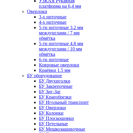
УЗКАЯ Рукавная
платформа на 6,4 мм
Оверлоки
3-х ниточные
4-х ниточные
5-ти ниточные 3.2 мм
междуиглами / 7 мм
обмётка
5-ти ниточные 4.8 мм
междуиглами / 10 мм
обмётка
6-ти ниточные
Ковровые оверлоки
Краёвки 1.5 мм
БУ оборудование
БУ Двухиголки
БУ Закрепочные
БУ Зиг-Заг
БУ Краеобрезки
БУ Игольный транспорт
БУ Оверлоки
БУ Колонки
БУ Плоскошовки
БУ Петельные
БУ Мешкозашивочные