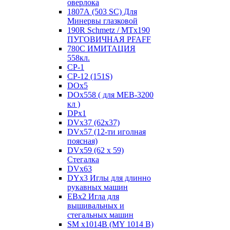
оверлока
1807А (503 SC) Для
Минервы глазковой
190R Schmetz / MTx190
ПУГОВИЧНАЯ PFAFF
780С ИМИТАЦИЯ
558кл.
CP-1
CP-12 (151S)
DOx5
DOx558 ( для MEB-3200
кл )
DPx1
DVx37 (62x37)
DVx57 (12-ти иголная
поясная)
DVx59 (62 x 59)
Стегалка
DVx63
DYx3 Иглы для длинно
рукавных машин
EBx2 Игла для
вышивальных и
стегальных машин
SM x1014B (MY 1014 B)