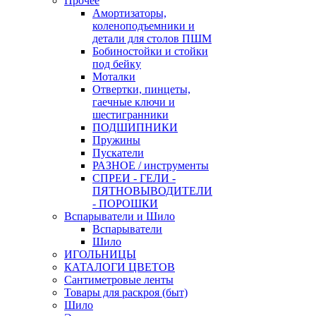
Прочее
Амортизаторы,
коленоподъемники и
детали для столов ПШМ
Бобиностойки и стойки
под бейку
Моталки
Отвертки, пинцеты,
гаечные ключи и
шестигранники
ПОДШИПНИКИ
Пружины
Пускатели
РАЗНОЕ / инструменты
СПРЕИ - ГЕЛИ -
ПЯТНОВЫВОДИТЕЛИ
- ПОРОШКИ
Вспарыватели и Шило
Вспарыватели
Шило
ИГОЛЬНИЦЫ
КАТАЛОГИ ЦВЕТОВ
Сантиметровые ленты
Товары для раскроя (быт)
Шило