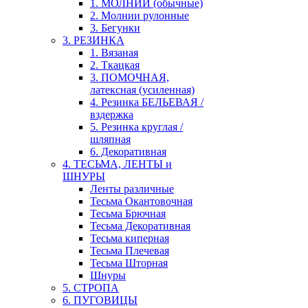
1. МОЛНИИ (обычные)
2. Молнии рулонные
3. Бегунки
3. РЕЗИНКА
1. Вязаная
2. Ткацкая
3. ПОМОЧНАЯ,
латексная (усиленная)
4. Резинка БЕЛЬЕВАЯ /
вздержка
5. Резинка круглая /
шляпная
6. Декоративная
4. ТЕСЬМА, ЛЕНТЫ и
ШНУРЫ
Ленты различные
Тесьма Окантовочная
Тесьма Брючная
Тесьма Декоративная
Тесьма киперная
Тесьма Плечевая
Тесьма Шторная
Шнуры
5. СТРОПА
6. ПУГОВИЦЫ