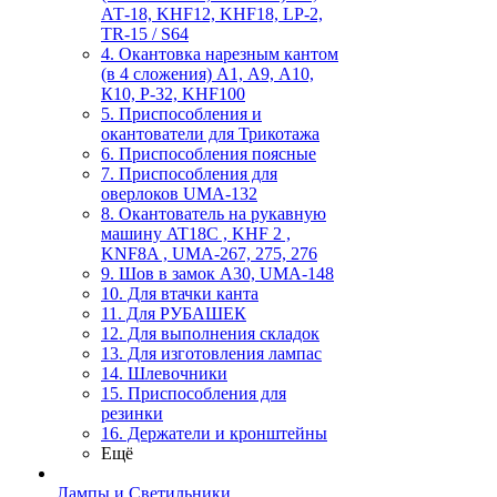
АТ-18, KHF12, KHF18, LP-2,
TR-15 / S64
4. Окантовка нарезным кантом
(в 4 сложения) А1, А9, А10,
К10, Р-32, KHF100
5. Приспособления и
окантователи для Трикотажа
6. Приспособления поясные
7. Приспособления для
оверлоков UMA-132
8. Окантователь на рукавную
машину AT18C , KHF 2 ,
KNF8A , UMA-267, 275, 276
9. Шов в замок А30, UMA-148
10. Для втачки канта
11. Для РУБАШЕК
12. Для выполнения складок
13. Для изготовления лампас
14. Шлевочники
15. Приспособления для
резинки
16. Держатели и кронштейны
Ещё
Лампы и Светильники