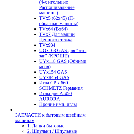
(4-х игольные
Распошивальные
машины)
TVх5 (62х45) (П-
образные машины)
TVх64 (Вх64)
TVх7 Для машин
Цепного стежка
TVх934
UOx163 GAS для "зиг-
заг" (КРОШЕ)
UYx118 GAS (Обними
меня)
UYx154 GAS
UYx8454 GAS
Игла CP х 660
SCHMETZ Германия
Иглы для А-450
AURORA
Прочие имп. иглы
ЗАПЧАСТИ к бытовым швейным
машинам
1. Лапки бытовые
2. Шпульки / Шпульные