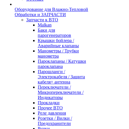
Оборудование для Влажно-Тепловой
Обработки и ЗАПЧАСТИ
Запчасти к ВТО
Malkan
Баки для
парогенераторов
Крышки бойлера /
Аварийные клапаны
Манометры / Трубки
манометра
Пароклапаны / Катушки
пароклапана
Парошланги /
Электрокабеля / Защита
кабеля+ антенна
Переключатели /
Микропереключатели /
Индикаторы
Прокладки
Прочее ВТО
Реле давления
Розетки / Вилки /
Предохранители
Ручки