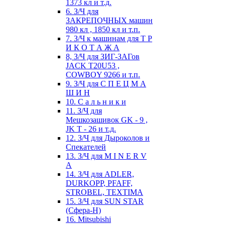
1373 кл и т.д.
6. З/Ч для
ЗАКРЕПОЧНЫХ машин
980 кл , 1850 кл и т.п.
7. З/Ч к машинам для Т Р
И К О Т А Ж А
8, З/Ч для ЗИГ-ЗАГов
JACK Т20U53 ,
COWBOY 9266 и т.п.
9. З/Ч для С П Е Ц М А
Ш И Н
10. С а л ь н и к и
11. З/Ч для
Мешкозашивок GK - 9 ,
JK T - 26 и т.д.
12. З/Ч для Дыроколов и
Спекателей
13. З/Ч для M I N E R V
A
14. З/Ч для ADLER,
DURKOPP, PFAFF,
STROBEL, TEXTIMA
15. З/Ч для SUN STAR
(Сфера-Н)
16. Mitsubishi