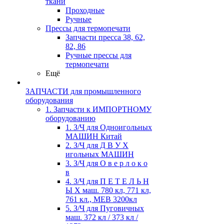
ткани
Проходные
Ручные
Прессы для термопечати
Запчасти пресса 38, 62,
82, 86
Ручные прессы для
термопечати
Ещё
ЗАПЧАСТИ для промышленного
оборудования
1. Запчасти к ИМПОРТНОМУ
оборудованию
1. З/Ч для Одноигольных
МАШИН Китай
2. З/Ч для Д В У Х
игольных МАШИН
3. З/Ч для О в е р л о к о
в
4. З/Ч для П Е Т Е Л Ь Н
Ы Х маш. 780 кл, 771 кл,
761 кл., MEB 3200кл
5. З/Ч для Пуговичных
маш. 372 кл / 373 кл /