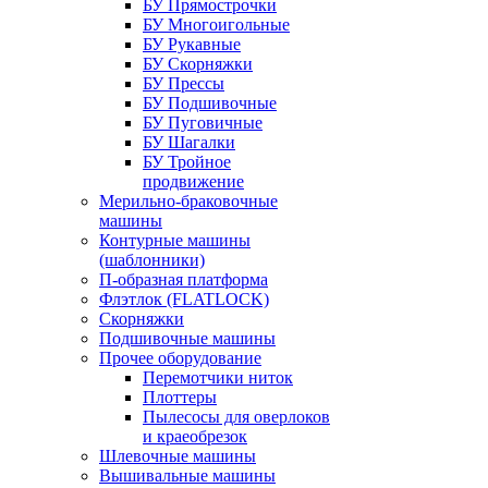
БУ Прямострочки
БУ Многоигольные
БУ Рукавные
БУ Скорняжки
БУ Прессы
БУ Подшивочные
БУ Пуговичные
БУ Шагалки
БУ Тройное
продвижение
Мерильно-браковочные
машины
Контурные машины
(шаблонники)
П-образная платформа
Флэтлок (FLATLOCK)
Скорняжки
Подшивочные машины
Прочее оборудование
Перемотчики ниток
Плоттеры
Пылесосы для оверлоков
и краеобрезок
Шлевочные машины
Вышивальные машины