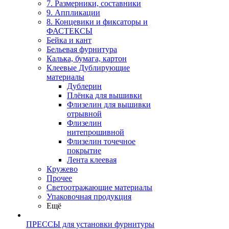
7. Размерники, составники
9. Аппликации
8. Концевики и фиксаторы и
ФАСТЕКСЫ
Бейка и кант
Бельевая фурнитура
Калька, бумага, картон
Клеевые Дублирующие
материалы
Дублерин
Плёнка для вышивки
Флизелин для вышивки
отрывной
Флизелин
нитепрошивной
Флизелин точечное
покрытие
Лента клеевая
Кружево
Прочее
Светоотражающие материалы
Упаковочная продукция
Ещё
ПРЕССЫ для установки фурнитуры