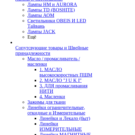
Лампы HM и AURORA
Лампы TD (BOSHITE)
Лампы АОМ
Светильники OBEIS И LED
Тайвань
Лампы JACK
Ещё
Сопутсвующие товары и Швейные
принадлежности
Масло / промасливатель /
масленки
1. МАСЛО
высокоскоростных ПШМ
2. МАСЛО "J U K I"
3. ДЛЯ промасливания
НИТИ
4. Масленки
Зажимы для ткани
Линейки ограничительные,
откидные и Измерительные
Линейки и Лекало (быт)
Линейки
ИЗМЕРИТЕЛЬНЫЕ
Линейки МАГНИТНЫЕ