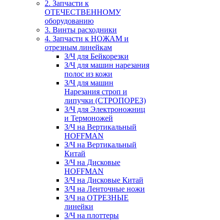
2. Запчасти к
ОТЕЧЕСТВЕННОМУ
оборудованию
3. Винты расходники
4. Запчасти к НОЖАМ и
отрезным линейкам
З/Ч для Бейкорезки
З/Ч для машин нарезания
полос из кожи
З/Ч для машин
Нарезания строп и
липучки (СТРОПОРЕЗ)
З/Ч для Электроножниц
и Термоножей
З/Ч на Вертикальный
HOFFMAN
З/Ч на Вертикальный
Китай
З/Ч на Дисковые
HOFFMAN
З/Ч на Дисковые Китай
З/Ч на Ленточные ножи
З/Ч на ОТРЕЗНЫЕ
линейки
З/Ч на плоттеры