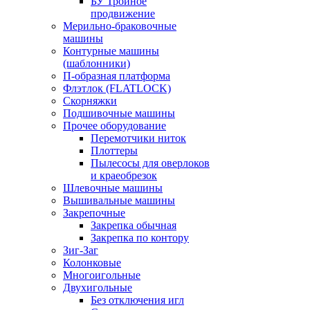
БУ Тройное
продвижение
Мерильно-браковочные
машины
Контурные машины
(шаблонники)
П-образная платформа
Флэтлок (FLATLOCK)
Скорняжки
Подшивочные машины
Прочее оборудование
Перемотчики ниток
Плоттеры
Пылесосы для оверлоков
и краеобрезок
Шлевочные машины
Вышивальные машины
Закрепочные
Закрепка обычная
Закрепка по контору
Зиг-Заг
Колонковые
Многоигольные
Двухигольные
Без отключения игл