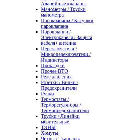
Аварийные клапаны
Манометры / Трубки
манометра
Пароклапаны / Катушки
пароклапана
Парошланги /
Электрокабеля / Защита
кабеля+ антенна
Переключатели /
Микропереключатели /
Индикаторы
Прокладки
Прочее ВТО
Реле давления
Розетки / Вилки /
Предохранители
Ручки
Термостаты /
Терморегуляторы /
Термопредохранители
Трубки / Линейки
мерительные
ТЭНЫ
Хомуты
Чехлы / Ткань для