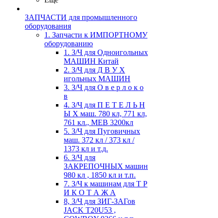
ЗАПЧАСТИ для промышленного
оборудования
1. Запчасти к ИМПОРТНОМУ
оборудованию
1. З/Ч для Одноигольных
МАШИН Китай
2. З/Ч для Д В У Х
игольных МАШИН
3. З/Ч для О в е р л о к о
в
4. З/Ч для П Е Т Е Л Ь Н
Ы Х маш. 780 кл, 771 кл,
761 кл., MEB 3200кл
5. З/Ч для Пуговичных
маш. 372 кл / 373 кл /
1373 кл и т.д.
6. З/Ч для
ЗАКРЕПОЧНЫХ машин
980 кл , 1850 кл и т.п.
7. З/Ч к машинам для Т Р
И К О Т А Ж А
8, З/Ч для ЗИГ-ЗАГов
JACK Т20U53 ,