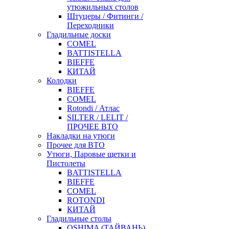
утюжильных столов
Штуцеры / Фитинги /
Переходники
Гладильные доски
COMEL
BATTISTELLA
BIEFFE
КИТАЙ
Колодки
BIEFFE
COMEL
Rotondi / Атлас
SILTER / LELIT /
ПРОЧЕЕ ВТО
Накладки на утюги
Прочее для ВТО
Утюги, Паровые щетки и
Пистолеты
BATTISTELLA
BIEFFE
COMEL
ROTONDI
КИТАЙ
Гладильные столы
OSHIMA (ТАЙВАНЬ)