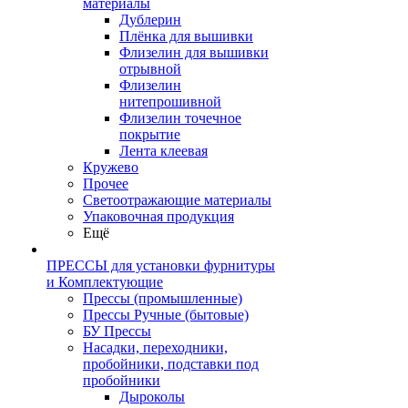
материалы
Дублерин
Плёнка для вышивки
Флизелин для вышивки
отрывной
Флизелин
нитепрошивной
Флизелин точечное
покрытие
Лента клеевая
Кружево
Прочее
Светоотражающие материалы
Упаковочная продукция
Ещё
ПРЕССЫ для установки фурнитуры
и Комплектующие
Прессы (промышленные)
Прессы Ручные (бытовые)
БУ Прессы
Насадки, переходники,
пробойники, подставки под
пробойники
Дыроколы