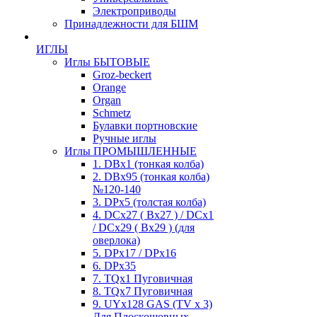
Электроприводы
Принадлежности для БШМ
ИГЛЫ
Иглы БЫТОВЫЕ
Groz-beckert
Orange
Organ
Schmetz
Булавки портновские
Ручные иглы
Иглы ПРОМЫШЛЕННЫЕ
1. DBx1 (тонкая колба)
2. DBx95 (тонкая колба)
№120-140
3. DPx5 (толстая колба)
4. DCx27 ( Bx27 ) / DCx1
/ DCx29 ( Bx29 ) (для
оверлока)
5. DPx17 / DPx16
6. DPx35
7. TQx1 Пуговичная
8. TQx7 Пуговичная
9. UYx128 GAS (TV x 3)
Для Плоскошовных