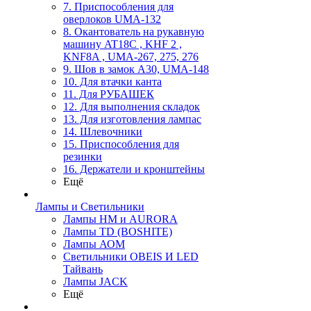
7. Приспособления для
оверлоков UMA-132
8. Окантователь на рукавную
машину AT18C , KHF 2 ,
KNF8A , UMA-267, 275, 276
9. Шов в замок А30, UMA-148
10. Для втачки канта
11. Для РУБАШЕК
12. Для выполнения складок
13. Для изготовления лампас
14. Шлевочники
15. Приспособления для
резинки
16. Держатели и кронштейны
Ещё
Лампы и Светильники
Лампы HM и AURORA
Лампы TD (BOSHITE)
Лампы АОМ
Светильники OBEIS И LED
Тайвань
Лампы JACK
Ещё