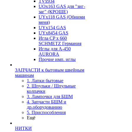
TVх934
UOx163 GAS для "зиг-
заг" (КРОШЕ)
UYx118 GAS (Обними
меня)
UYx154 GAS
UYx8454 GAS
Игла CP х 660
SCHMETZ Германия
Иглы для А-450
AURORA
Прочие имп. иглы
ЗАПЧАСТИ к бытовым швейным
машинам
1. Лапки бытовые
2. Шпульки / Шпульные
колпачки
3. Лампочки для БШМ
4. Запчасти БШМ и
др.оборудованию
5. Приспособления
Ещё
НИТКИ