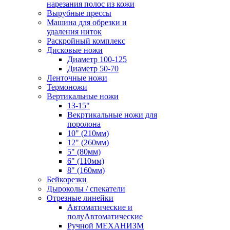
нарезания полос из кожи
Вырубные прессы
Машина для обрезки и
удаления ниток
Раскройный комплекс
Дисковые ножи
Диаметр 100-125
Диаметр 50-70
Ленточные ножи
Термоножи
Вертикальные ножи
13-15"
Векртикальные ножи для
поролона
10" (210мм)
12" (260мм)
5" (80мм)
6" (110мм)
8" (160мм)
Бейкорезки
Дыроколы / спекатели
Отрезные линейки
Автоматические и
полуАвтоматические
Ручной МЕХАНИЗМ