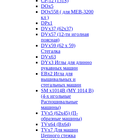
CP-12 (151S)
DOx5
DOx558 ( для MEB-3200
кл )
DPx1
DVx37 (62x37)
DVx57 (12-ти иголная
поясная)
DVx59 (62 x 59)
Стегалка
DVx63
DYx3 Иглы для длинно
рукавных машин
EBx2 Игла для
вышивальных и
стегальных машин
SM x1014B (MY 1014 B)
(4-х игольные
Распошивальные
машины)
TVх5 (62х45) (П-
образные машины)
TVх64 (Вх64)
TVх7 Для машин
Цепного стежка