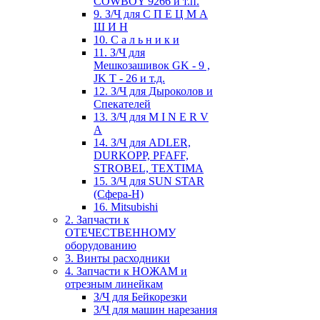
COWBOY 9266 и т.п.
9. З/Ч для С П Е Ц М А
Ш И Н
10. С а л ь н и к и
11. З/Ч для
Мешкозашивок GK - 9 ,
JK T - 26 и т.д.
12. З/Ч для Дыроколов и
Спекателей
13. З/Ч для M I N E R V
A
14. З/Ч для ADLER,
DURKOPP, PFAFF,
STROBEL, TEXTIMA
15. З/Ч для SUN STAR
(Сфера-Н)
16. Mitsubishi
2. Запчасти к
ОТЕЧЕСТВЕННОМУ
оборудованию
3. Винты расходники
4. Запчасти к НОЖАМ и
отрезным линейкам
З/Ч для Бейкорезки
З/Ч для машин нарезания