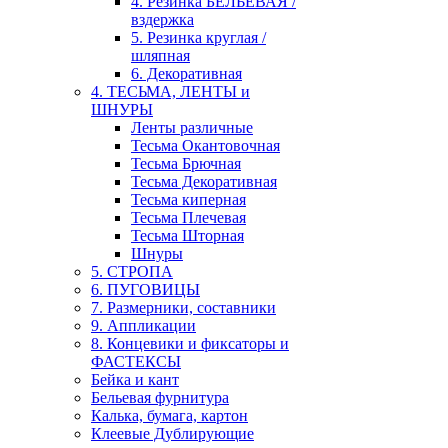
4. Резинка БЕЛЬЕВАЯ /
вздержка
5. Резинка круглая /
шляпная
6. Декоративная
4. ТЕСЬМА, ЛЕНТЫ и
ШНУРЫ
Ленты различные
Тесьма Окантовочная
Тесьма Брючная
Тесьма Декоративная
Тесьма киперная
Тесьма Плечевая
Тесьма Шторная
Шнуры
5. СТРОПА
6. ПУГОВИЦЫ
7. Размерники, составники
9. Аппликации
8. Концевики и фиксаторы и
ФАСТЕКСЫ
Бейка и кант
Бельевая фурнитура
Калька, бумага, картон
Клеевые Дублирующие