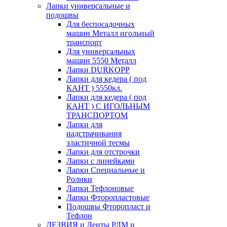
Лапки универсальные и
подошвы
Для беспосадочных
машин Металл игольный
транспорт
Для универсальных
машин 5550 Металл
Лапки DURKOPP
Лапки для кедера ( под
КАНТ ) 5550кл.
Лапки для кедера ( под
КАНТ ) С ИГОЛЬНЫМ
ТРАНСПОРТОМ
Лапки для
надстрачивания
эластичной тесмы
Лапки для отстрочки
Лапки с линейками
Лапки Специальные и
Ролики
Лапки Тефлоновые
Лапки Фторопластовые
Подошвы Фторопласт и
Тефлон
ЛЕЗВИЯ и Ленты РЛМ и