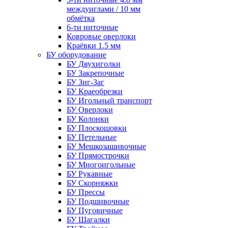
междуиглами / 10 мм
обмётка
6-ти ниточные
Ковровые оверлоки
Краёвки 1.5 мм
БУ оборудование
БУ Двухиголки
БУ Закрепочные
БУ Зиг-Заг
БУ Краеобрезки
БУ Игольный транспорт
БУ Оверлоки
БУ Колонки
БУ Плоскошовки
БУ Петельные
БУ Мешкозашивочные
БУ Прямострочки
БУ Многоигольные
БУ Рукавные
БУ Скорняжки
БУ Прессы
БУ Подшивочные
БУ Пуговичные
БУ Шагалки