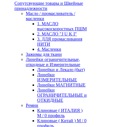
Сопутсвующие товары и Швейные
принадлежности
Масло / промасливатель /
масленки
1. МАСЛО
высокоскоростных ПШМ
2. МАСЛО "J U K I"
3. ДЛЯ промасливания
НИТИ
4. Масленки
Зажимы для ткани
Линейки ограничительные,
откидные и Измерительные
Линейки и Лекало (быт)
Линейки
ИЗМЕРИТЕЛЬНЫЕ
Линейки МАГНИТНЫЕ
Линейки
ОГРАНИЧИТЕЛЬНЫЕ и
ОТКИДНЫЕ
Ремни
Клиновые ( ИТАЛИЯ )
М / 0 профиль
Клиновые ( Китай ) М / 0
профиль