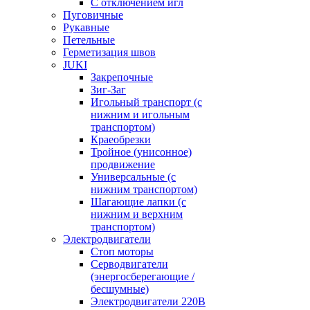
С отключением игл
Пуговичные
Рукавные
Петельные
Герметизация швов
JUKI
Закрепочные
Зиг-Заг
Игольный транспорт (с
нижним и игольным
транспортом)
Краеобрезки
Тройное (унисонное)
продвижение
Универсальные (с
нижним транспортом)
Шагающие лапки (с
нижним и верхним
транспортом)
Электродвигатели
Стоп моторы
Серводвигатели
(энергосберегающие /
бесшумные)
Электродвигатели 220В