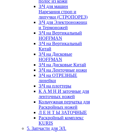
полос из кожи
З/Ч для машин
Нарезания строп и
липучки (СТРОПОРЕЗ)
З/Ч для Электроножниц
и Термоножей
З/Ч на Вертикальный
HOFFMAN
З/Ч на Вертикальный
Китай
З/Ч на Дисковые
HOFFMAN
З/Ч на Дисковые Китай
З/Ч на Ленточные ножи
З/Ч на ОТРЕЗНЫЕ
линейки
З/Ч на плоттеры
К А М Н И заточные для
ленточных ножей
Кольчужная перчатка для
Раскройных ножей
Л Е Н Т Ы ЗАТОЧНЫЕ
Раскройный комплекс
KURIS
5. Запчасти для ЭЛ.