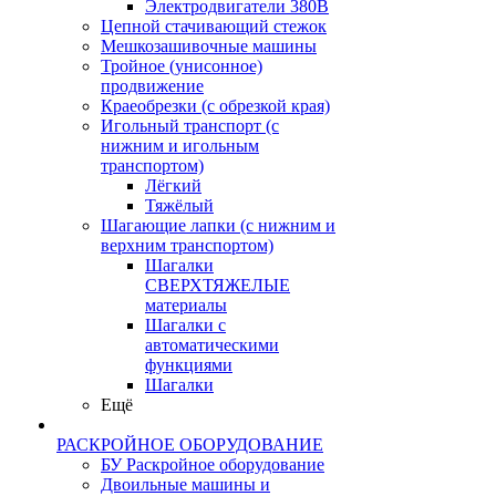
Электродвигатели 380В
Цепной стачивающий стежок
Мешкозашивочные машины
Тройное (унисонное)
продвижение
Краеобрезки (с обрезкой края)
Игольный транспорт (с
нижним и игольным
транспортом)
Лёгкий
Тяжёлый
Шагающие лапки (с нижним и
верхним транспортом)
Шагалки
СВЕРХТЯЖЕЛЫЕ
материалы
Шагалки с
автоматическими
функциями
Шагалки
Ещё
РАСКРОЙНОЕ ОБОРУДОВАНИЕ
БУ Раскройное оборудование
Двоильные машины и