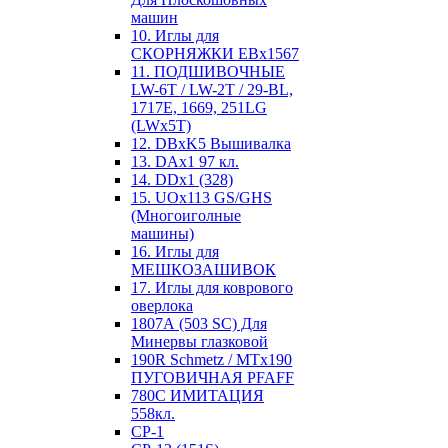
машин
10. Иглы для
СКОРНЯЖКИ EBx1567
11. ПОДШИВОЧНЫЕ
LW-6T / LW-2T / 29-BL,
1717E, 1669, 251LG
(LWx5T)
12. DBxK5 Вышивалка
13. DAx1 97 кл.
14. DDx1 (328)
15. UOx113 GS/GHS
(Многоиголные
машины)
16. Иглы для
МЕШКОЗАШИВОК
17. Иглы для коврового
оверлока
1807А (503 SC) Для
Минервы глазковой
190R Schmetz / MTx190
ПУГОВИЧНАЯ PFAFF
780С ИМИТАЦИЯ
558кл.
CP-1