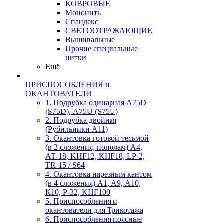
КОВРОВЫЕ
Мононить
Спандекс
СВЕТООТРАЖАЮЩИЕ
Вышивальные
Прочие специальные
нитки
Ещё
ПРИСПОСОБЛЕНИЯ и
ОКАНТОВАТЕЛИ
1. Подрубка одинарная А75D
(S75D), А75U (S75U)
2. Подрубка двойная
(Рубильники А11)
3. Окантовка готовой тесьмой
(в 2 сложения, пополам) А4,
АТ-18, KHF12, KHF18, LP-2,
TR-15 / S64
4. Окантовка нарезным кантом
(в 4 сложения) А1, А9, А10,
К10, Р-32, KHF100
5. Приспособления и
окантователи для Трикотажа
6. Приспособления поясные