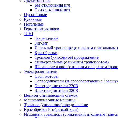
Двухигольные
Без отключения игл
С отключением игл
Пуговичные
Рукавные
Петельные
Герметизация швов
JUKI
Закрепочные
Зиг-Заг
Игольный транспорт (с нижним и игольным 
Краеобрезки
Тройное (унисонное) продвижение
Универсальные (с нижним транспортом)
Шагающие лапки (с нижним и верхним транс
Электродвигатели
Стоп моторы
Серводвигатели (энергосберегающие / бесшу
Электродвигатели 220В
Электродвигатели 380В
Цепной стачивающий стежок
Мешкозашивочные машины
Тройное (унисонное) продвижение
Краеобрезки (с обрезкой края)
Игольный транспорт (с нижним и игольным транс