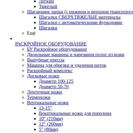
Лёгкий
Тяжёлый
Шагающие лапки (с нижним и верхним транспорто
Шагалки СВЕРХТЯЖЕЛЫЕ материалы
Шагалки с автоматическими функциями
Шагалки
Ещё
РАСКРОЙНОЕ ОБОРУДОВАНИЕ
БУ Раскройное оборудование
Двоильные машины и нарезания полос из кожи
Вырубные прессы
Машина для обрезки и удаления ниток
Раскройный комплекс
Дисковые ножи
Диаметр 100-125
Диаметр 50-70
Ленточные ножи
Термоножи
Вертикальные ножи
13-15"
Векртикальные ножи для поролона
10" (210мм)
12" (260мм)
5" (80мм)