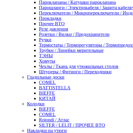
Пароклапаны / Катушки пароклапана
Парошланги / Электрокабеля / Защита кабеля
Переключатели / Микропереключатели / Инд
Прокладки
Прочее ВТО
Реле давления
Розетки / Вилки / Предохранители
Ручки
Термостаты / Терморегуляторы / Термопредо
Трубки / Линейки мерительные
ТЭНЫ
Хомуты
Чехлы / Ткань для утюжильных столов
Штуцеры / Фитинги / Переходники
Гладильные доски
COMEL
BATTISTELLA
BIEFFE
КИТАЙ
Колодки
BIEFFE
COMEL
Rotondi / Атлас
SILTER / LELIT / ПРОЧЕЕ ВТО
Накладки на утюги