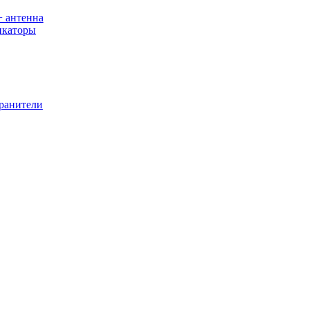
+ антенна
икаторы
хранители