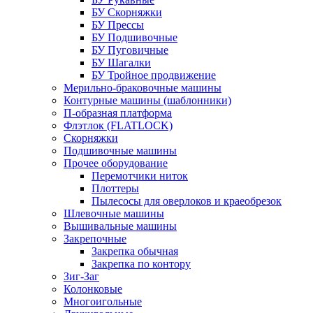
БУ Скорняжки
БУ Прессы
БУ Подшивочные
БУ Пуговичные
БУ Шагалки
БУ Тройное продвижение
Мерильно-браковочные машины
Контурные машины (шаблонники)
П-образная платформа
Флэтлок (FLATLOCK)
Скорняжки
Подшивочные машины
Прочее оборудование
Перемотчики ниток
Плоттеры
Пылесосы для оверлоков и краеобрезок
Шлевочные машины
Вышивальные машины
Закрепочные
Закрепка обычная
Закрепка по контору
Зиг-Заг
Колонковые
Многоигольные