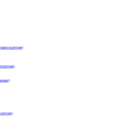
транспортом)
портом)
мные)
портом)