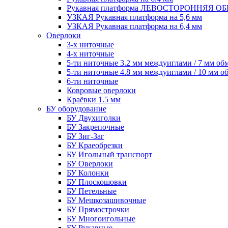
Рукавная платформа ЛЕВОСТОРОННЯЯ 
УЗКАЯ Рукавная платформа на 5,6 мм
УЗКАЯ Рукавная платформа на 6,4 мм
Оверлоки
3-х ниточные
4-х ниточные
5-ти ниточные 3.2 мм междуиглами / 7 мм об
5-ти ниточные 4.8 мм междуиглами / 10 мм о
6-ти ниточные
Ковровые оверлоки
Краёвки 1.5 мм
БУ оборудование
БУ Двухиголки
БУ Закрепочные
БУ Зиг-Заг
БУ Краеобрезки
БУ Игольный транспорт
БУ Оверлоки
БУ Колонки
БУ Плоскошовки
БУ Петельные
БУ Мешкозашивочные
БУ Прямострочки
БУ Многоигольные
БУ Рукавные