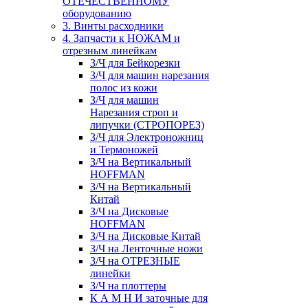
ОТЕЧЕСТВЕННОМУ
оборудованию
3. Винты расходники
4. Запчасти к НОЖАМ и
отрезным линейкам
З/Ч для Бейкорезки
З/Ч для машин нарезания
полос из кожи
З/Ч для машин
Нарезания строп и
липучки (СТРОПОРЕЗ)
З/Ч для Электроножниц
и Термоножей
З/Ч на Вертикальный
HOFFMAN
З/Ч на Вертикальный
Китай
З/Ч на Дисковые
HOFFMAN
З/Ч на Дисковые Китай
З/Ч на Ленточные ножи
З/Ч на ОТРЕЗНЫЕ
линейки
З/Ч на плоттеры
К А М Н И заточные для