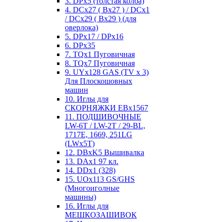
3. DPx5 (толстая колба)
4. DCx27 ( Bx27 ) / DCx1
/ DCx29 ( Bx29 ) (для
оверлока)
5. DPx17 / DPx16
6. DPx35
7. TQx1 Пуговичная
8. TQx7 Пуговичная
9. UYx128 GAS (TV x 3)
Для Плоскошовных
машин
10. Иглы для
СКОРНЯЖКИ EBx1567
11. ПОДШИВОЧНЫЕ
LW-6T / LW-2T / 29-BL,
1717E, 1669, 251LG
(LWx5T)
12. DBxK5 Вышивалка
13. DAx1 97 кл.
14. DDx1 (328)
15. UOx113 GS/GHS
(Многоиголные
машины)
16. Иглы для
МЕШКОЗАШИВОК