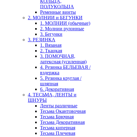
КОЛЬЦА,
ПОЛУКОЛЬЦА
Ременные винты
2. МОЛНИИ и БЕГУНКИ
1. МОЛНИИ (обычные)
2. Молнии рулонные
3. Бегунки
3. РЕЗИНКА
1. Вязаная
2. Ткацкая
3. ПОМОЧНАЯ,
латексная (усиленная)
4. Резинка БЕЛЬЕВАЯ /
вздержка
5. Резинка круглая /
шляпная
6. Декоративная
4. ТЕСЬМА, ЛЕНТЫ и
ШНУРЫ
Ленты различные
Тесьма Окантовочная
Тесьма Брючная
Тесьма Декоративная
Тесьма киперная
Тесьма Плечевая