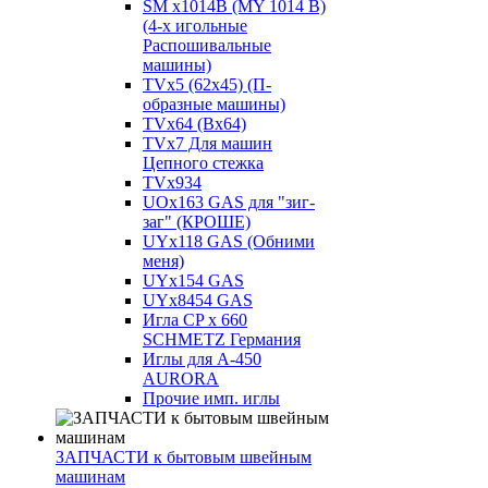
SM x1014B (MY 1014 B)
(4-х игольные
Распошивальные
машины)
TVх5 (62х45) (П-
образные машины)
TVх64 (Вх64)
TVх7 Для машин
Цепного стежка
TVх934
UOx163 GAS для "зиг-
заг" (КРОШЕ)
UYx118 GAS (Обними
меня)
UYx154 GAS
UYx8454 GAS
Игла CP х 660
SCHMETZ Германия
Иглы для А-450
AURORA
Прочие имп. иглы
ЗАПЧАСТИ к бытовым швейным
машинам