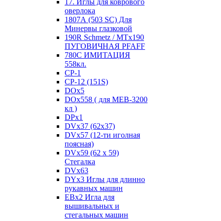
17. Иглы для коврового
оверлока
1807А (503 SC) Для
Минервы глазковой
190R Schmetz / MTx190
ПУГОВИЧНАЯ PFAFF
780С ИМИТАЦИЯ
558кл.
CP-1
CP-12 (151S)
DOx5
DOx558 ( для MEB-3200
кл )
DPx1
DVx37 (62x37)
DVx57 (12-ти иголная
поясная)
DVx59 (62 x 59)
Стегалка
DVx63
DYx3 Иглы для длинно
рукавных машин
EBx2 Игла для
вышивальных и
стегальных машин