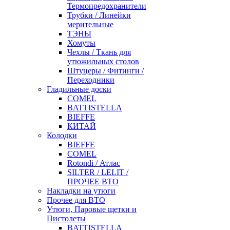
Термопредохранители
Трубки / Линейки
мерительные
ТЭНЫ
Хомуты
Чехлы / Ткань для
утюжильных столов
Штуцеры / Фитинги /
Переходники
Гладильные доски
COMEL
BATTISTELLA
BIEFFE
КИТАЙ
Колодки
BIEFFE
COMEL
Rotondi / Атлас
SILTER / LELIT /
ПРОЧЕЕ ВТО
Накладки на утюги
Прочее для ВТО
Утюги, Паровые щетки и
Пистолеты
BATTISTELLA