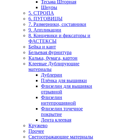
Тесьма Шторная
Шнуры
5. СТРОПА
6. ПУГОВИЦЫ
7. Размерники, составники
9. Аппликации
8. Концевики и фиксаторы и
ФАСТЕКСЫ
Бейка и кант
Бельевая фурнитура
Калька, бумага, картон
Клеевые Дублирующие
материалы
Дублерин
Плёнка для вышивки
Флизелин для вышивки
отрывной
Флизелин
нитепрошивной
Флизелин точечное
покрытие
Лента клеевая
Кружево
Прочее
Светоотражающие материалы