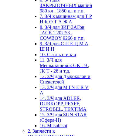
ЗАКРЕПОЧНЫХ машин
980 кл , 1850 кл и т.п.
7. З/Ч к машинам для Т Р
И К О Т А Ж А
8, З/Ч для ЗИГ-ЗАГов
JACK Т20U53 ,
COWBOY 9266 и т.п.
9. З/Ч для С П Е Ц М А
Ш И Н
10. С а л ь н и к и
11. З/Ч для
Мешкозашивок GK - 9 ,
JK T - 26 и т.д.
12. З/Ч для Дыроколов и
Спекателей
13. З/Ч для M I N E R V
A
14. З/Ч для ADLER,
DURKOPP, PFAFF,
STROBEL, TEXTIMA
15. З/Ч для SUN STAR
(Сфера-Н)
16. Mitsubishi
2. Запчасти к