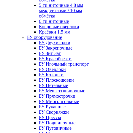
5-ти ниточные 4.8 мм
междуиглами / 10 мм
обмётка
6-ти ниточные
Ковровые оверлоки
Краёвки 1.5 мм
БУ оборудование
БУ Двухиголки
БУ Закрепочные
БУ Зиг-Заг
БУ Краеобрезки
БУ Игольный транспорт
БУ Оверлоки
БУ Колонки
БУ Плоскошовки
БУ Петельные
БУ Мешкозашивочные
БУ Прямострочки
БУ Многоигольные
БУ Рукавные
БУ Скорняжки
БУ Прессы
БУ Подшивочные
БУ Пуговичные