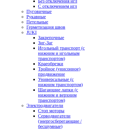
Без отключения игл
С отключением игл
Пуговичные
Рукавные
Петельные
Герметизация швов
JUKI
Закрепочные
Зиг-Заг
Игольный транспорт (с
нижним и игольным
транспортом)
Краеобрезки
Тройное (унисонное)
продвижение
Универсальные (с
нижним транспортом)
Шагающие лапки (с
нижним и верхним
транспортом)
Электродвигатели
Стоп моторы
Серводвигатели
(энергосберегающие /
бесшумные)