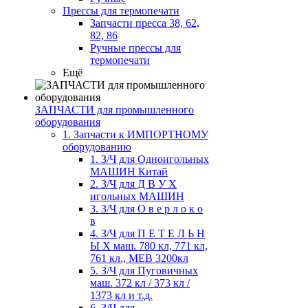
Прессы для термопечати
Запчасти пресса 38, 62,
82, 86
Ручные прессы для
термопечати
Ещё
ЗАПЧАСТИ для промышленного
оборудования
1. Запчасти к ИМПОРТНОМУ
оборудованию
1. З/Ч для Одноигольных
МАШИН Китай
2. З/Ч для Д В У Х
игольных МАШИН
3. З/Ч для О в е р л о к о
в
4. З/Ч для П Е Т Е Л Ь Н
Ы Х маш. 780 кл, 771 кл,
761 кл., MEB 3200кл
5. З/Ч для Пуговичных
маш. 372 кл / 373 кл /
1373 кл и т.д.
6. З/Ч для