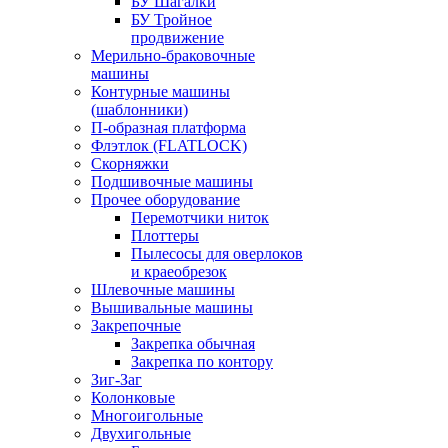
БУ Шагалки
БУ Тройное
продвижение
Мерильно-браковочные
машины
Контурные машины
(шаблонники)
П-образная платформа
Флэтлок (FLATLOCK)
Скорняжки
Подшивочные машины
Прочее оборудование
Перемотчики ниток
Плоттеры
Пылесосы для оверлоков
и краеобрезок
Шлевочные машины
Вышивальные машины
Закрепочные
Закрепка обычная
Закрепка по контору
Зиг-Заг
Колонковые
Многоигольные
Двухигольные