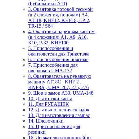
(Рубильники А11)
3. Окантовка готовой тесьмой
(в 2 сложения, пополам) А4,
АТ-18, KHF12, KHF18, LP-2,
TR-15 / S64
4. Окантовка нарезным кантом
(в 4 сложения) А1, А9, А10,
К10, Р-32, KHF100
5. Приспособления и
окантователи для Трикотажа
6. Приспособления поясные
7. Приспособления для
оверлоков UMA-132
8. Окантователь на рукавную
машину AT18C , KHF 2 ,
KNF8A , UMA-267, 275, 276
9. Шов в замок А30, UMA-148
10. Для втачки канта
11. Для РУБАШЕК
12. Для выполнения складок
13. Для изготовления лампас
14. Шлевочники
15. Приспособления для
резинки
16. Держатели и кронштейны