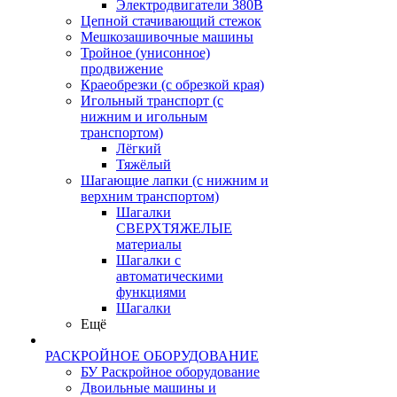
Электродвигатели 380В
Цепной стачивающий стежок
Мешкозашивочные машины
Тройное (унисонное)
продвижение
Краеобрезки (с обрезкой края)
Игольный транспорт (с
нижним и игольным
транспортом)
Лёгкий
Тяжёлый
Шагающие лапки (с нижним и
верхним транспортом)
Шагалки
СВЕРХТЯЖЕЛЫЕ
материалы
Шагалки с
автоматическими
функциями
Шагалки
Ещё
РАСКРОЙНОЕ ОБОРУДОВАНИЕ
БУ Раскройное оборудование
Двоильные машины и