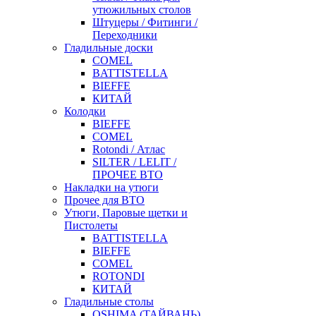
утюжильных столов
Штуцеры / Фитинги /
Переходники
Гладильные доски
COMEL
BATTISTELLA
BIEFFE
КИТАЙ
Колодки
BIEFFE
COMEL
Rotondi / Атлас
SILTER / LELIT /
ПРОЧЕЕ ВТО
Накладки на утюги
Прочее для ВТО
Утюги, Паровые щетки и
Пистолеты
BATTISTELLA
BIEFFE
COMEL
ROTONDI
КИТАЙ
Гладильные столы
OSHIMA (ТАЙВАНЬ)