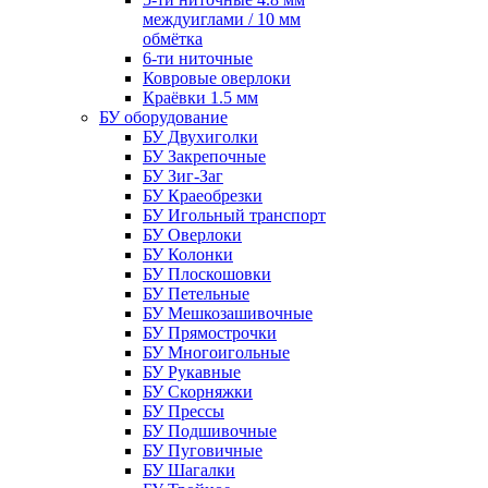
междуиглами / 10 мм
обмётка
6-ти ниточные
Ковровые оверлоки
Краёвки 1.5 мм
БУ оборудование
БУ Двухиголки
БУ Закрепочные
БУ Зиг-Заг
БУ Краеобрезки
БУ Игольный транспорт
БУ Оверлоки
БУ Колонки
БУ Плоскошовки
БУ Петельные
БУ Мешкозашивочные
БУ Прямострочки
БУ Многоигольные
БУ Рукавные
БУ Скорняжки
БУ Прессы
БУ Подшивочные
БУ Пуговичные
БУ Шагалки