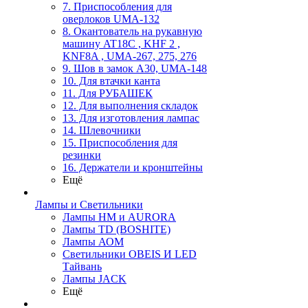
7. Приспособления для
оверлоков UMA-132
8. Окантователь на рукавную
машину AT18C , KHF 2 ,
KNF8A , UMA-267, 275, 276
9. Шов в замок А30, UMA-148
10. Для втачки канта
11. Для РУБАШЕК
12. Для выполнения складок
13. Для изготовления лампас
14. Шлевочники
15. Приспособления для
резинки
16. Держатели и кронштейны
Ещё
Лампы и Светильники
Лампы HM и AURORA
Лампы TD (BOSHITE)
Лампы АОМ
Светильники OBEIS И LED
Тайвань
Лампы JACK
Ещё