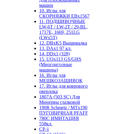
машин
10. Иглы для
СКОРНЯЖКИ EBx1567
11. ПОДШИВОЧНЫЕ
LW-6T / LW-2T / 29-BL,
1717E, 1669, 251LG
(LWx5T)
12. DBxK5 Вышивалка
13. DAx1 97 кл.
14. DDx1 (328)
15. UOx113 GS/GHS
(Многоиголные
машины)
16. Иглы для
МЕШКОЗАШИВОК
17. Иглы для коврового
оверлока
1807А (503 SC) Для
Минервы глазковой
190R Schmetz / MTx190
ПУГОВИЧНАЯ PFAFF
780С ИМИТАЦИЯ
558кл.
CP-1