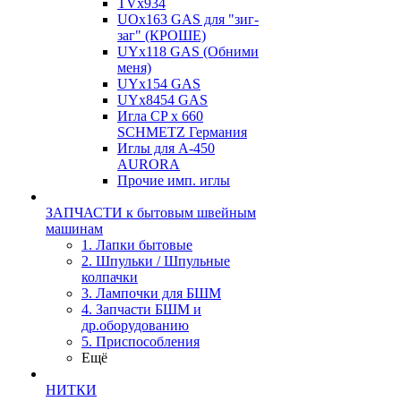
TVх934
UOx163 GAS для "зиг-
заг" (КРОШЕ)
UYx118 GAS (Обними
меня)
UYx154 GAS
UYx8454 GAS
Игла CP х 660
SCHMETZ Германия
Иглы для А-450
AURORA
Прочие имп. иглы
ЗАПЧАСТИ к бытовым швейным
машинам
1. Лапки бытовые
2. Шпульки / Шпульные
колпачки
3. Лампочки для БШМ
4. Запчасти БШМ и
др.оборудованию
5. Приспособления
Ещё
НИТКИ