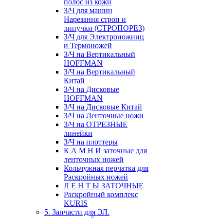
полос из кожи
З/Ч для машин
Нарезания строп и
липучки (СТРОПОРЕЗ)
З/Ч для Электроножниц
и Термоножей
З/Ч на Вертикальный
HOFFMAN
З/Ч на Вертикальный
Китай
З/Ч на Дисковые
HOFFMAN
З/Ч на Дисковые Китай
З/Ч на Ленточные ножи
З/Ч на ОТРЕЗНЫЕ
линейки
З/Ч на плоттеры
К А М Н И заточные для
ленточных ножей
Кольчужная перчатка для
Раскройных ножей
Л Е Н Т Ы ЗАТОЧНЫЕ
Раскройный комплекс
KURIS
5. Запчасти для ЭЛ.