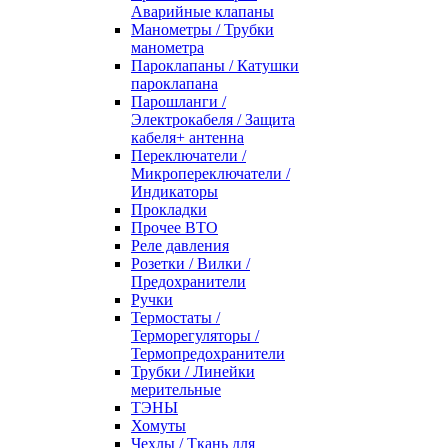
Аварийные клапаны
Манометры / Трубки
манометра
Пароклапаны / Катушки
пароклапана
Парошланги /
Электрокабеля / Защита
кабеля+ антенна
Переключатели /
Микропереключатели /
Индикаторы
Прокладки
Прочее ВТО
Реле давления
Розетки / Вилки /
Предохранители
Ручки
Термостаты /
Терморегуляторы /
Термопредохранители
Трубки / Линейки
мерительные
ТЭНЫ
Хомуты
Чехлы / Ткань для