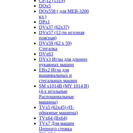
CP-12 (151S)
DOx5
DOx558 ( для MEB-3200
кл )
DPx1
DVx37 (62x37)
DVx57 (12-ти иголная
поясная)
DVx59 (62 x 59)
Стегалка
DVx63
DYx3 Иглы для длинно
рукавных машин
EBx2 Игла для
вышивальных и
стегальных машин
SM x1014B (MY 1014 B)
(4-х игольные
Распошивальные
машины)
TVх5 (62х45) (П-
образные машины)
TVх64 (Вх64)
TVх7 Для машин
Цепного стежка