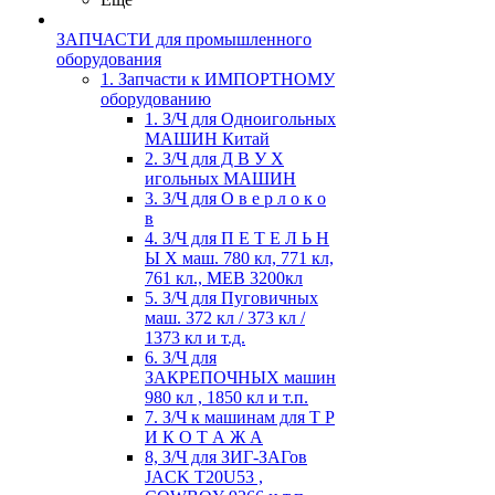
ЗАПЧАСТИ для промышленного
оборудования
1. Запчасти к ИМПОРТНОМУ
оборудованию
1. З/Ч для Одноигольных
МАШИН Китай
2. З/Ч для Д В У Х
игольных МАШИН
3. З/Ч для О в е р л о к о
в
4. З/Ч для П Е Т Е Л Ь Н
Ы Х маш. 780 кл, 771 кл,
761 кл., MEB 3200кл
5. З/Ч для Пуговичных
маш. 372 кл / 373 кл /
1373 кл и т.д.
6. З/Ч для
ЗАКРЕПОЧНЫХ машин
980 кл , 1850 кл и т.п.
7. З/Ч к машинам для Т Р
И К О Т А Ж А
8, З/Ч для ЗИГ-ЗАГов
JACK Т20U53 ,