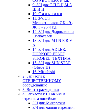
COWBOY 9266 и т.п.
9. З/Ч для С П Е Ц М А
Ш И Н
10. С а л ь н и к и
11. З/Ч для
Мешкозашивок GK - 9 ,
JK T - 26 и т.д.
12. З/Ч для Дыроколов и
Спекателей
13. З/Ч для M I N E R V
A
14. З/Ч для ADLER,
DURKOPP, PFAFF,
STROBEL, TEXTIMA
15. З/Ч для SUN STAR
(Сфера-Н)
16. Mitsubishi
2. Запчасти к
ОТЕЧЕСТВЕННОМУ
оборудованию
3. Винты расходники
4. Запчасти к НОЖАМ и
отрезным линейкам
З/Ч для Бейкорезки
З/Ч для машин нарезания