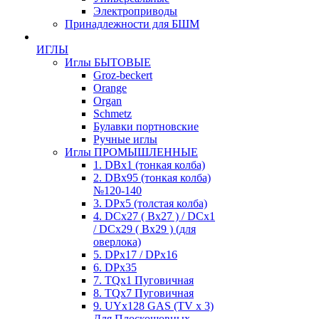
Электроприводы
Принадлежности для БШМ
ИГЛЫ
Иглы БЫТОВЫЕ
Groz-beckert
Orange
Organ
Schmetz
Булавки портновские
Ручные иглы
Иглы ПРОМЫШЛЕННЫЕ
1. DBx1 (тонкая колба)
2. DBx95 (тонкая колба)
№120-140
3. DPx5 (толстая колба)
4. DCx27 ( Bx27 ) / DCx1
/ DCx29 ( Bx29 ) (для
оверлока)
5. DPx17 / DPx16
6. DPx35
7. TQx1 Пуговичная
8. TQx7 Пуговичная
9. UYx128 GAS (TV x 3)
Для Плоскошовных