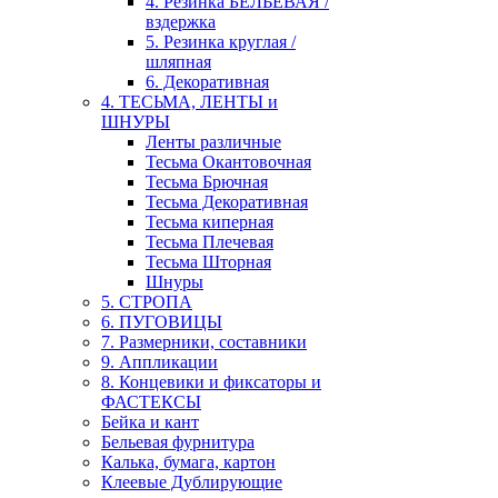
4. Резинка БЕЛЬЕВАЯ /
вздержка
5. Резинка круглая /
шляпная
6. Декоративная
4. ТЕСЬМА, ЛЕНТЫ и
ШНУРЫ
Ленты различные
Тесьма Окантовочная
Тесьма Брючная
Тесьма Декоративная
Тесьма киперная
Тесьма Плечевая
Тесьма Шторная
Шнуры
5. СТРОПА
6. ПУГОВИЦЫ
7. Размерники, составники
9. Аппликации
8. Концевики и фиксаторы и
ФАСТЕКСЫ
Бейка и кант
Бельевая фурнитура
Калька, бумага, картон
Клеевые Дублирующие