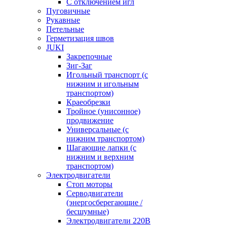
С отключением игл
Пуговичные
Рукавные
Петельные
Герметизация швов
JUKI
Закрепочные
Зиг-Заг
Игольный транспорт (с
нижним и игольным
транспортом)
Краеобрезки
Тройное (унисонное)
продвижение
Универсальные (с
нижним транспортом)
Шагающие лапки (с
нижним и верхним
транспортом)
Электродвигатели
Стоп моторы
Серводвигатели
(энергосберегающие /
бесшумные)
Электродвигатели 220В