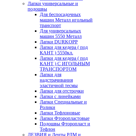
Лапки универсальные и
подошвы
Для беспосадочных
машин Металл игольный
транспорт
Для универсальных
машин 5550 Металл
Лапки DURKOPP
Лапки для кедера ( под
КАНТ ) 5550кл.
Лапки для кедера ( под
КАНТ ) С ИГОЛЬНЫМ
ТРАНСПОРТОМ
Лапки для
надстрачивания
эластичной тесмы
Лапки для отстрочки
Лапки с линейками
Лапки Специальные и
Ролики
Лапки Тефлоновые
Лапки Фторопластовые
Подошвы Фторопласт и
Тефлон
ЛЕЗВИЯ и Ленты РЛМ и