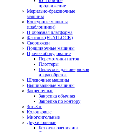
БУ Тройное
продвижение
Мерильно-браковочные
машины
Контурные машины
(шаблонники)
П-образная платформа
Флэтлок (FLATLOCK)
Скорняжки
Подшивочные машины
Прочее оборудование
Перемотчики ниток
Плоттеры
Пылесосы для оверлоков
и краеобрезок
Шлевочные машины
Вышивальные машины
Закрепочные
Закрепка обычная
Закрепка по контору
Зиг-Заг
Колонковые
Многоигольные
Двухигольные
Без отключения игл