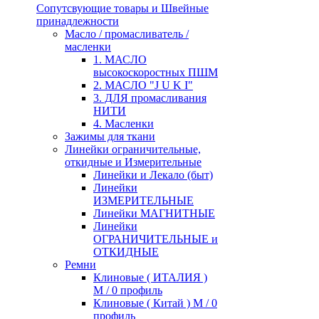
Сопутсвующие товары и Швейные
принадлежности
Масло / промасливатель /
масленки
1. МАСЛО
высокоскоростных ПШМ
2. МАСЛО "J U K I"
3. ДЛЯ промасливания
НИТИ
4. Масленки
Зажимы для ткани
Линейки ограничительные,
откидные и Измерительные
Линейки и Лекало (быт)
Линейки
ИЗМЕРИТЕЛЬНЫЕ
Линейки МАГНИТНЫЕ
Линейки
ОГРАНИЧИТЕЛЬНЫЕ и
ОТКИДНЫЕ
Ремни
Клиновые ( ИТАЛИЯ )
М / 0 профиль
Клиновые ( Китай ) М / 0
профиль