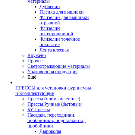
материалы
Дублерин
Плёнка для вышивки
Флизелин для вышивки
отрывной
Флизелин
нитепрошивной
Флизелин точечное
покрытие
Лента клеевая
Кружево
Прочее
Светоотражающие материалы
Упаковочная продукция
Ещё
ПРЕССЫ для установки фурнитуры
и Комплектующие
Прессы (промышленные)
Прессы Ручные (бытовые)
БУ Прессы
Насадки, переходники,
пробойники, подставки под
пробойники
Дыроколы