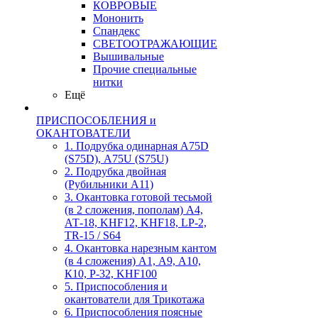
КОВРОВЫЕ
Мононить
Спандекс
СВЕТООТРАЖАЮЩИЕ
Вышивальные
Прочие специальные
нитки
Ещё
ПРИСПОСОБЛЕНИЯ и
ОКАНТОВАТЕЛИ
1. Подрубка одинарная А75D
(S75D), А75U (S75U)
2. Подрубка двойная
(Рубильники А11)
3. Окантовка готовой тесьмой
(в 2 сложения, пополам) А4,
АТ-18, KHF12, KHF18, LP-2,
TR-15 / S64
4. Окантовка нарезным кантом
(в 4 сложения) А1, А9, А10,
К10, Р-32, KHF100
5. Приспособления и
окантователи для Трикотажа
6. Приспособления поясные